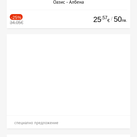
Оазис - Албена
-25%
.57
50
25
/
лв.
€
34.05€
специално предложение