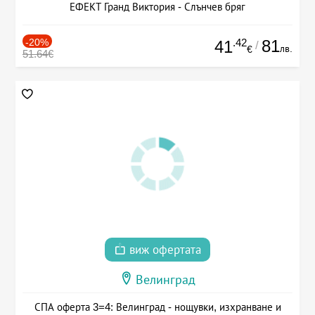
ЕФЕКТ Гранд Виктория - Слънчев бряг
-20%
.42
81
41
/
лв.
€
51.64€
виж офертата
Велинград
СПА оферта 3=4: Велинград - нощувки, изхранване и