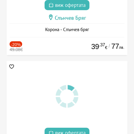
виж офертата
Слънчев Бряг
Корона - Слънчев бряг
-20%
.37
77
39
/
лв.
€
49.08€
виж офертата