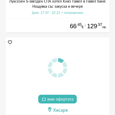
Луксозен 5-звезден СПА хотел Княз Павел в Павел баня:
Нощувка със закуска и вечеря
Дата: 17.07 - 22.12 + полупансион
.45
.97
66
129
/
€
лв.
виж офертата
Хисаря