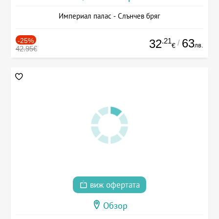
Империал палас - Слънчев бряг
-25%
.21
63
32
/
лв.
€
42.95€
виж офертата
Обзор