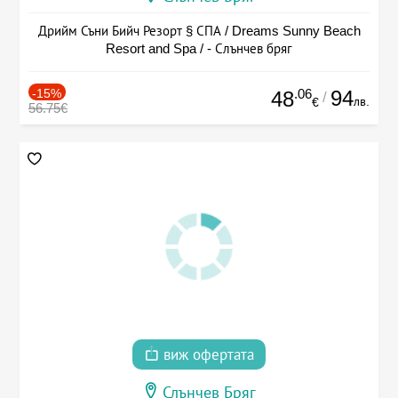
Дрийм Съни Бийч Резорт § СПА / Dreams Sunny Beach
Resort and Spa / - Слънчев бряг
-15%
.06
94
48
/
лв.
€
56.75€
виж офертата
Слънчев Бряг