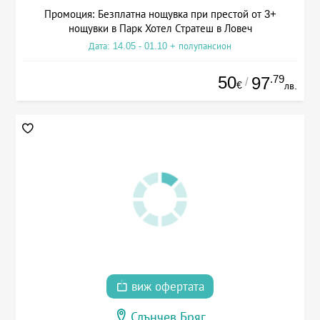
Промоция: Безплатна нощувка при престой от 3+
нощувки в Парк Хотел Стратеш в Ловеч
Дата: 14.05 - 01.10 + полупансион
50
.79
97
/
€
лв.
виж офертата
Слънчев Бряг