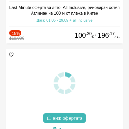
Last Minute оферта за лято: All Inclusive, реновиран хотел
Атлиман на 100 м от плажа в Китен
Дата: 01.06 - 29.09 + all inclusive
-15%
.30
.17
100
196
/
€
лв.
118.00€
виж офертата