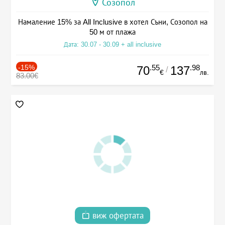
Созопол
Намаление 15% за All Inclusive в хотел Съни, Созопол на
50 м от плажа
Дата: 30.07 - 30.09 + all inclusive
-15%
.55
.98
70
137
/
€
лв.
83.00€
виж офертата