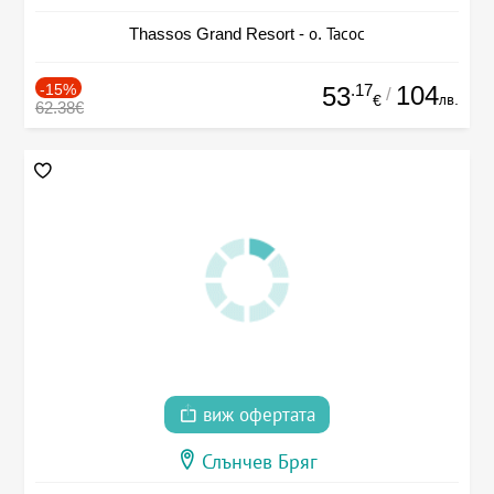
Thassos Grand Resort - о. Тасос
-15%
.17
104
53
/
лв.
€
62.38€
виж офертата
Слънчев Бряг