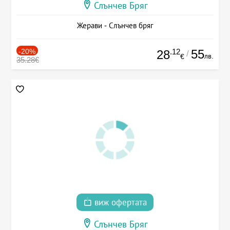
Слънчев Бряг
Жерави - Слънчев бряг
-20%
.12
55
28
/
лв.
€
35.28€
виж офертата
Слънчев Бряг