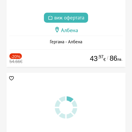
виж офертата
Албена
Гергана - Албена
-20%
.97
86
43
/
лв.
€
54.66€