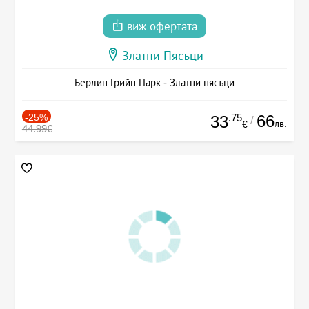
виж офертата
Златни Пясъци
Берлин Грийн Парк - Златни пясъци
-25%
.75
66
33
/
лв.
€
44.99€