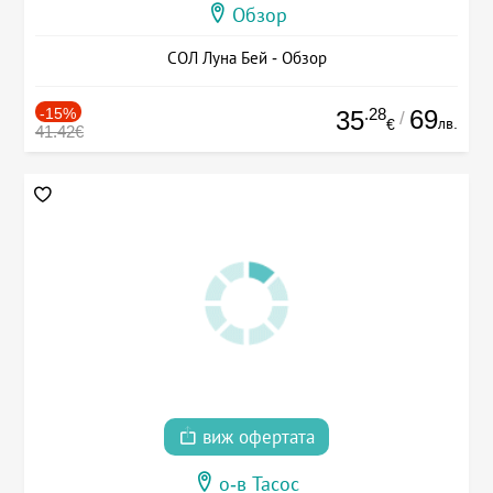
Обзор
СОЛ Луна Бей - Обзор
-15%
.28
69
35
/
лв.
€
41.42€
виж офертата
о-в Тасос