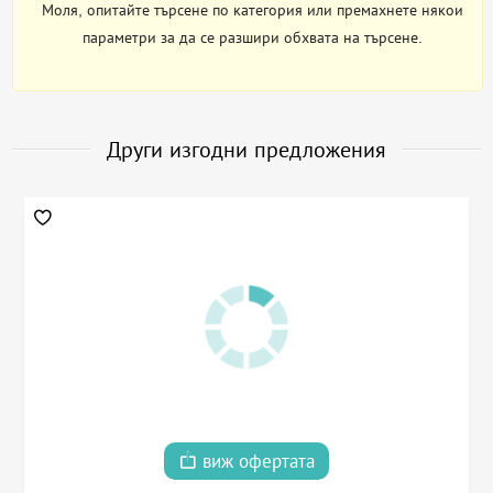
Моля, опитайте търсене по категория или премахнете някои
параметри за да се разшири обхвата на търсене.
Други изгодни предложения
виж офертата