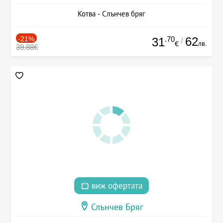
Котва - Слънчев бряг
-21%
.70
62
31
/
лв.
€
39.88€
виж офертата
Слънчев Бряг