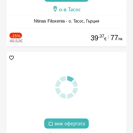
о-в Тасос
Ntinas Filoxenia - о. Тасос, Гърция
-15%
.37
77
39
/
лв.
€
46.53€
виж офертата