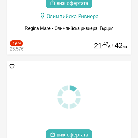
виж офертата
Олимпийска Ривиера
Regina Mare - Олимпийска ривиера, Гърция
-16%
.47
42
21
/
лв.
€
25.57€
виж офертата