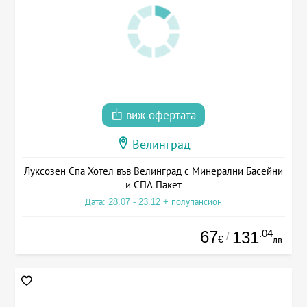
виж офертата
Велинград
Луксозен Спа Хотел във Велинград с Минерални Басейни
и СПА Пакет
Дата: 28.07 - 23.12 + полупансион
67
.04
131
/
€
лв.