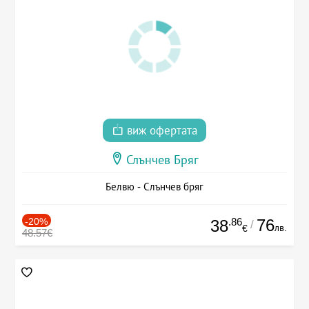
виж офертата
Слънчев Бряг
Белвю - Слънчев бряг
-20%
.86
76
38
/
лв.
€
48.57€