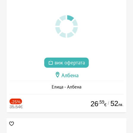
виж офертата
Албена
Елица - Албена
-25%
.59
52
26
/
лв.
€
35.54€