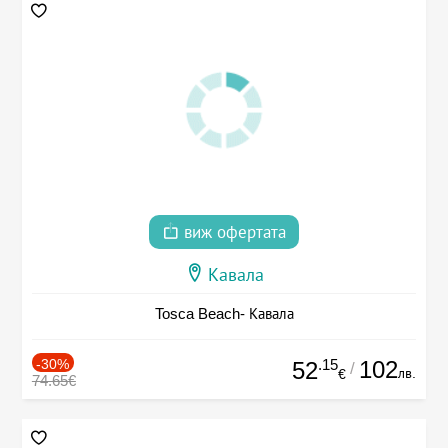
виж офертата
Кавала
Tosca Beach- Кавала
-30%
.15
102
52
/
лв.
€
74.65€