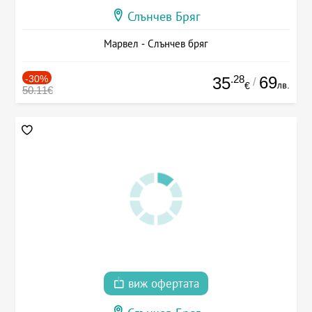
Слънчев Бряг
Марвел - Слънчев бряг
-30%
.28
69
35
/
лв.
€
50.11€
виж офертата