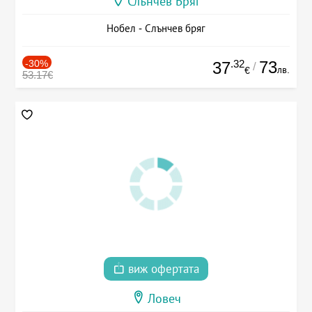
Слънчев Бряг
Нобел - Слънчев бряг
-30%
.32
73
37
/
лв.
€
53.17€
виж офертата
Ловеч