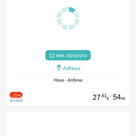
виж офертата
Албена
Нона - Албена
-25%
.61
54
27
/
лв.
€
37.02€