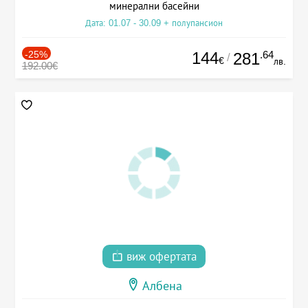
минерални басейни
Дата: 01.07 - 30.09 + полупансион
-25%
144
.64
281
/
€
лв.
192.00€
виж офертата
Албена