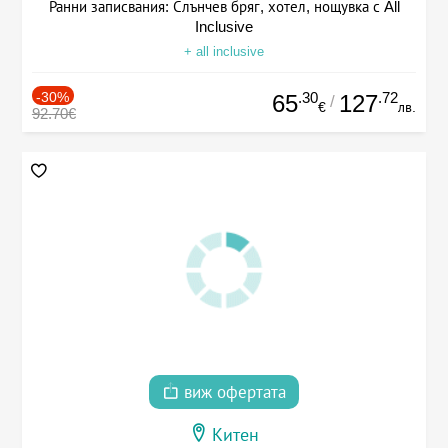
Ранни записвания: Слънчев бряг, хотел, нощувка с All
Inclusive
+ all inclusive
-30%
.30
.72
65
127
/
€
лв.
92.70€
виж офертата
Китен