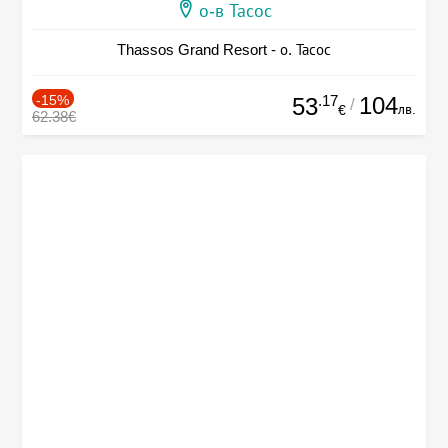
о-в Тасос
Thassos Grand Resort - о. Тасос
-15%
.17
104
53
/
лв.
€
62.38€