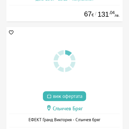
67
.04
131
/
€
лв.
виж офертата
Слънчев Бряг
ЕФЕКТ Гранд Виктория - Слънчев бряг