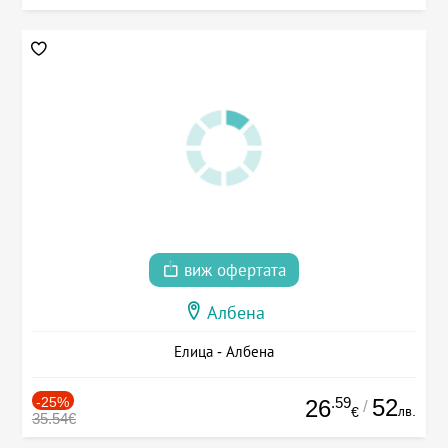
виж офертата
Албена
Елица - Албена
-25%
.59
52
26
/
лв.
€
35.54€