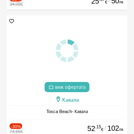
50
25
/
лв.
€
34.05€
виж офертата
Кавала
Tosca Beach- Кавала
-30%
.15
102
52
/
лв.
€
74.65€