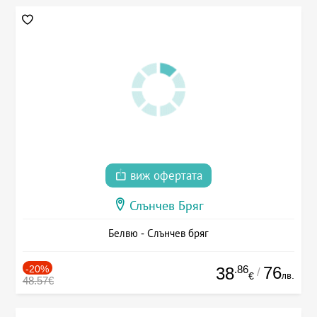
виж офертата
Слънчев Бряг
Белвю - Слънчев бряг
-20%
.86
76
38
/
лв.
€
48.57€