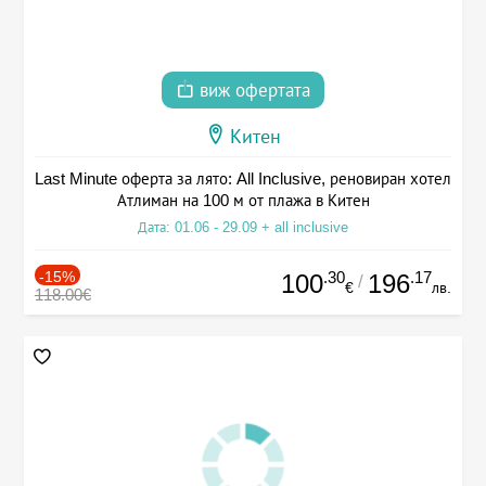
виж офертата
Китен
Last Minute оферта за лято: All Inclusive, реновиран хотел
Атлиман на 100 м от плажа в Китен
Дата: 01.06 - 29.09 + all inclusive
-15%
.30
.17
100
196
/
€
лв.
118.00€