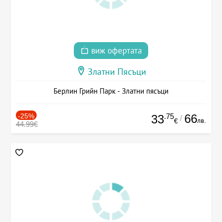
виж офертата
Златни Пясъци
Берлин Грийн Парк - Златни пясъци
-25%
.75
66
33
/
лв.
€
44.99€