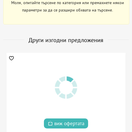
Моля, опитайте търсене по категория или премахнете някои
параметри за да се разшири обхвата на търсене.
Други изгодни предложения
виж офертата