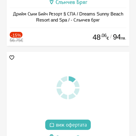
Слънчев Бряг
Дрийм Съни Бийч Резорт § СПА / Dreams Sunny Beach
Resort and Spa / - Слънчев бряг
-15%
.06
94
48
/
лв.
€
56.75€
виж офертата