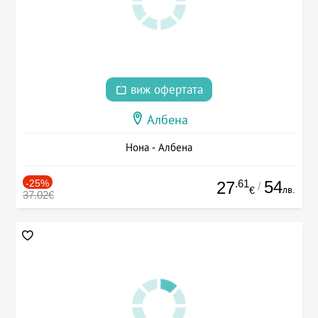
виж офертата
Албена
Нона - Албена
-25%
.61
54
27
/
лв.
€
37.02€