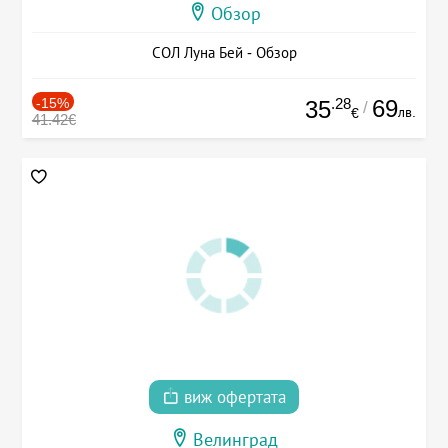
Обзор
СОЛ Луна Бей - Обзор
-15%
.28
69
35
/
лв.
€
41.42€
виж офертата
Велинград