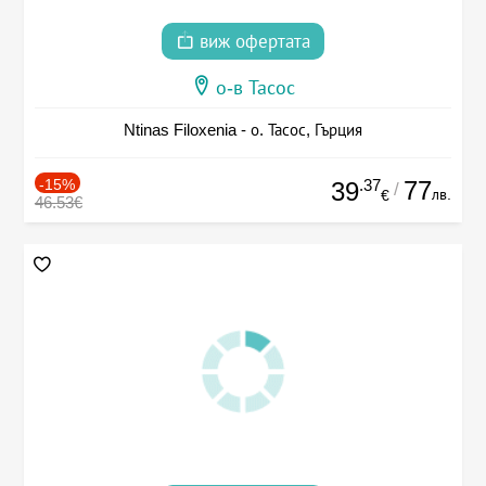
виж офертата
о-в Тасос
Ntinas Filoxenia - о. Тасос, Гърция
-15%
.37
77
39
/
лв.
€
46.53€