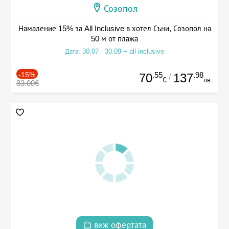
Созопол
Намаление 15% за All Inclusive в хотел Съни, Созопол на
50 м от плажа
Дата: 30.07 - 30.09 + all inclusive
-15%
.55
.98
70
137
/
€
лв.
83.00€
виж офертата