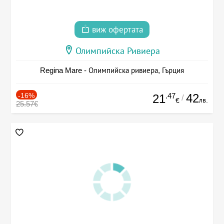
виж офертата
Олимпийска Ривиера
Regina Mare - Олимпийска ривиера, Гърция
-16%
.47
42
21
/
лв.
€
25.57€