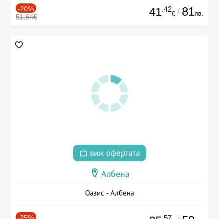
-20%
.42
81
41
/
лв.
€
51.64€
виж офертата
Албена
Оазис - Албена
-25%
.57