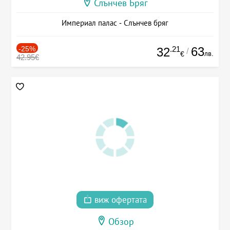
Слънчев Бряг
Империал палас - Слънчев бряг
-25%
.21
63
32
/
лв.
€
42.95€
виж офертата
Обзор