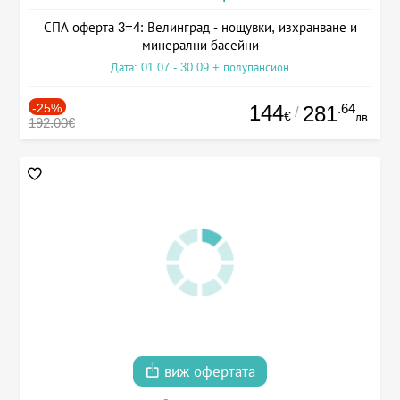
СПА оферта 3=4: Велинград - нощувки, изхранване и
минерални басейни
Дата: 01.07 - 30.09 + полупансион
-25%
144
.64
281
/
€
лв.
192.00€
виж офертата