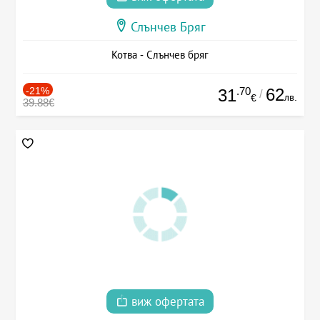
Слънчев Бряг
Котва - Слънчев бряг
-21%
.70
62
31
/
лв.
€
39.88€
виж офертата