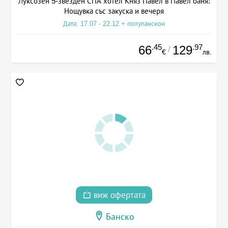
Луксозен 5-звезден СПА хотел Княз Павел в Павел баня:
Нощувка със закуска и вечеря
Дата: 17.07 - 22.12 + полупансион
.45
.97
66
129
/
€
лв.
виж офертата
Банско