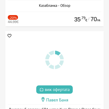
Казабланка - Обзор
-20%
.79
70
35
/
лв.
€
44.99€
виж офертата
Павел Баня