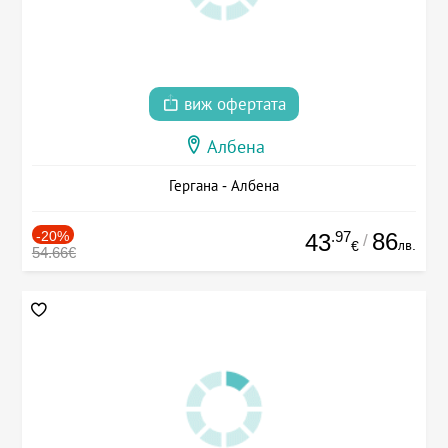
виж офертата
Албена
Гергана - Албена
-20%
.97
86
43
/
лв.
€
54.66€