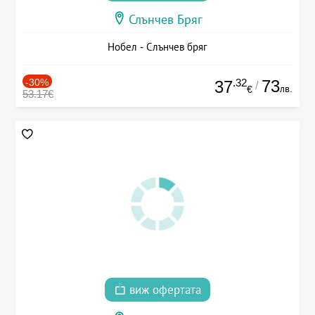
Слънчев Бряг
Нобел - Слънчев бряг
-30%
.32
73
37
/
лв.
€
53.17€
виж офертата