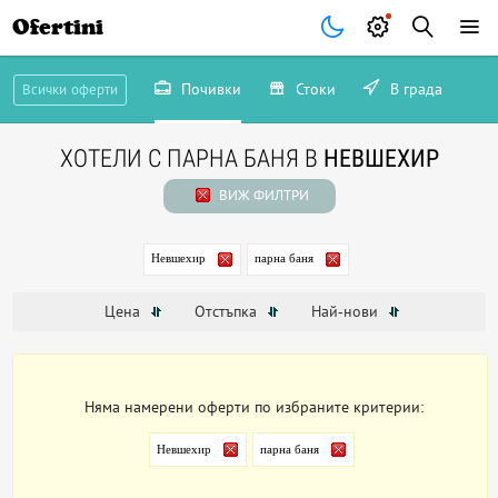
Ofertini
Почивки
Стоки
В града
Всички оферти
ХОТЕЛИ С ПАРНА БАНЯ В
НЕВШЕХИР
ВИЖ ФИЛТРИ
Невшехир
парна баня
Цена
Отстъпка
Най-нови
Няма намерени оферти по избраните критерии:
Невшехир
парна баня