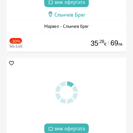
виж офертата
Слънчев Бряг
Марвел - Слънчев бряг
-30%
.28
69
35
/
лв.
€
50.11€
виж офертата