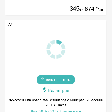
345
.76
674
/
€
лв.
виж офертата
Велинград
Луксозен Спа Хотел във Велинград с Минерални Басейни
и СПА Пакет
Дата: 28.07 - 23.12 + полупансион