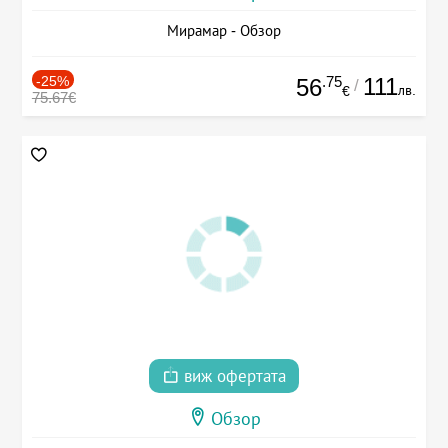
Мирамар - Обзор
-25%
.75
111
56
/
лв.
€
75.67€
виж офертата
Обзор