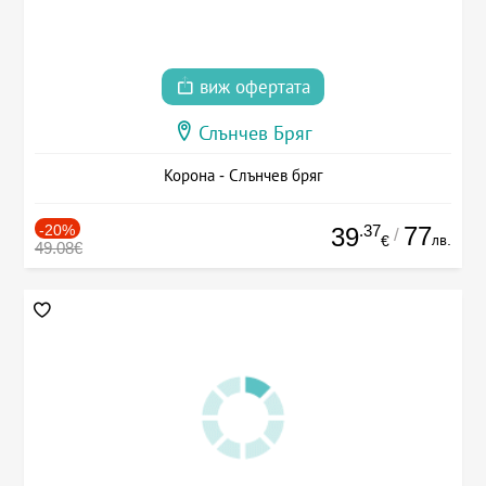
виж офертата
Слънчев Бряг
Корона - Слънчев бряг
-20%
.37
77
39
/
лв.
€
49.08€