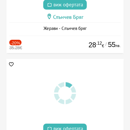
виж офертата
Слънчев Бряг
Жерави - Слънчев бряг
-20%
.12
55
28
/
лв.
€
35.28€
виж офертата