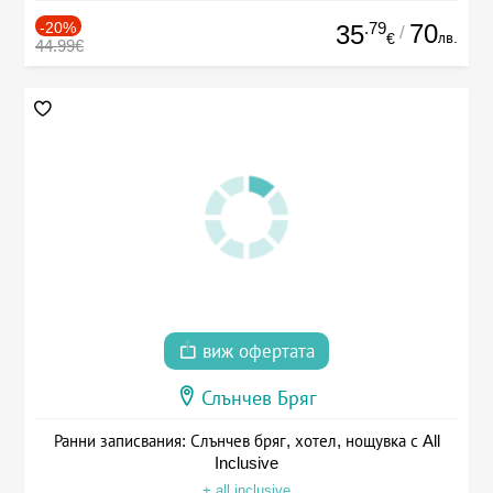
-20%
.79
70
35
/
лв.
€
44.99€
виж офертата
Слънчев Бряг
Ранни записвания: Слънчев бряг, хотел, нощувка с All
Inclusive
+ all inclusive