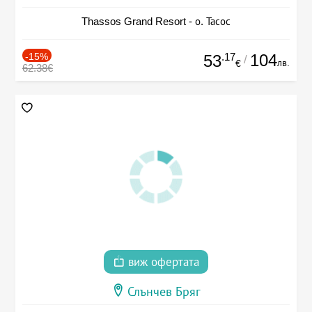
Thassos Grand Resort - о. Тасос
-15%
.17
104
53
/
лв.
€
62.38€
виж офертата
Слънчев Бряг