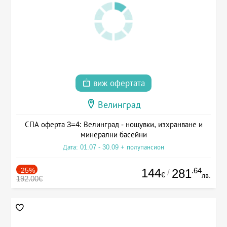
виж офертата
Велинград
СПА оферта 3=4: Велинград - нощувки, изхранване и
минерални басейни
Дата: 01.07 - 30.09 + полупансион
-25%
144
.64
281
/
€
лв.
192.00€