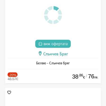
виж офертата
Слънчев Бряг
Белвю - Слънчев бряг
-20%
.86
76
38
/
лв.
€
48.57€