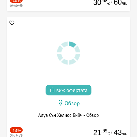
-15%
.68
60
30
/
лв.
€
36.30€
виж офертата
Обзор
Алуа Сън Хелиос Бийч - Обзор
-14%
.99
43
21
/
лв.
€
25.57€