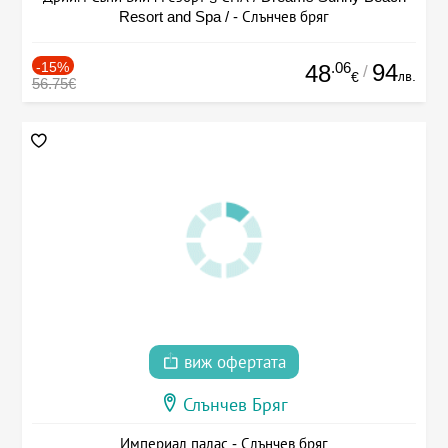
Resort and Spa / - Слънчев бряг
-15%
.06
94
48
/
лв.
€
56.75€
виж офертата
Слънчев Бряг
Империал палас - Слънчев бряг