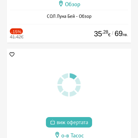
Обзор
СОЛ Луна Бей - Обзор
-15%
.28
69
35
/
лв.
€
41.42€
виж офертата
о-в Тасос