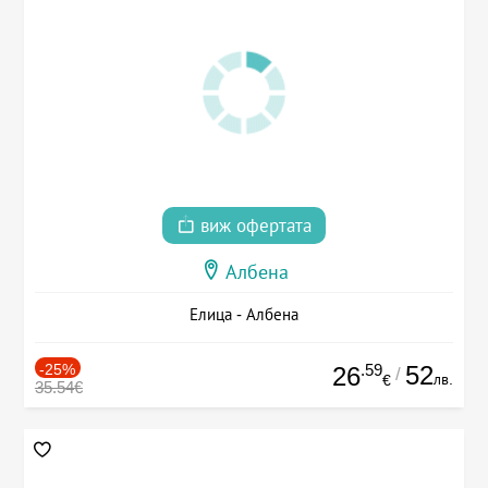
виж офертата
Албена
Елица - Албена
-25%
.59
52
26
/
лв.
€
35.54€