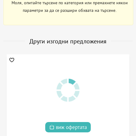
Моля, опитайте търсене по категория или премахнете някои
параметри за да се разшири обхвата на търсене.
Други изгодни предложения
виж офертата