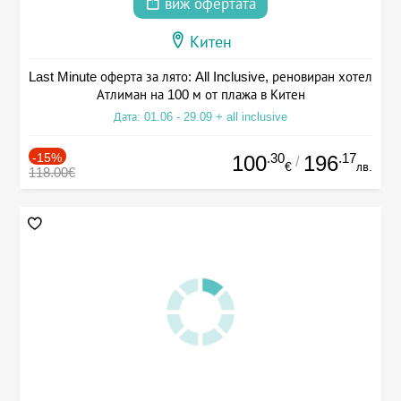
виж офертата
Китен
Last Minute оферта за лято: All Inclusive, реновиран хотел
Атлиман на 100 м от плажа в Китен
Дата: 01.06 - 29.09 + all inclusive
-15%
.30
.17
100
196
/
€
лв.
118.00€