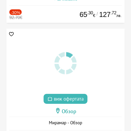
-30%
.30
.72
65
127
/
€
лв.
92.70€
виж офертата
Обзор
Мирамар - Обзор