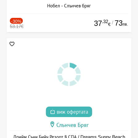
Нобел - Слънчев бряг
-30%
.32
73
37
/
лв.
€
53.17€
виж офертата
Слънчев Бряг
Дрийм Съни Бийч Резорт § СПА / Dreams Sunny Beach