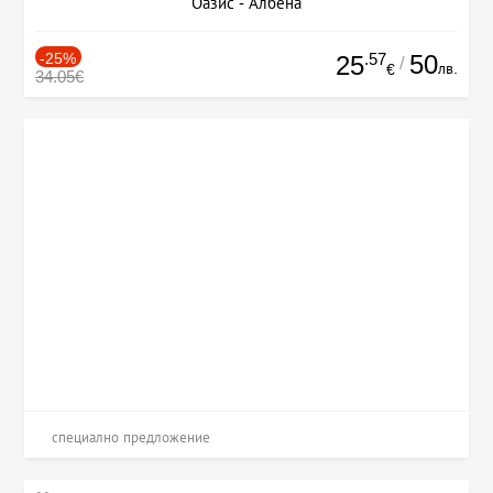
Оазис - Албена
-25%
.57
50
25
/
лв.
€
34.05€
специално предложение