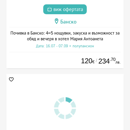
виж офертата
Банско
Почивка в Банско: 4=5 нощувки, закуска и възможност за
обяд и вечеря в хотел Мария Антоанета
Дата: 16.07 - 07.09 + полупансион
120
.70
234
/
€
лв.