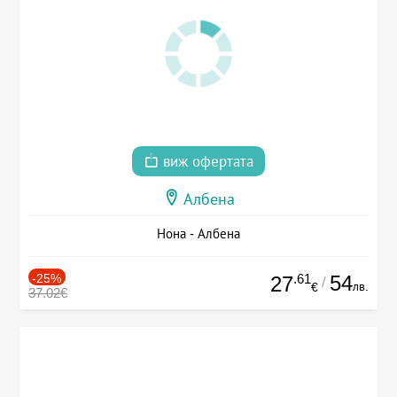
виж офертата
Албена
Нона - Албена
-25%
.61
54
27
/
лв.
€
37.02€