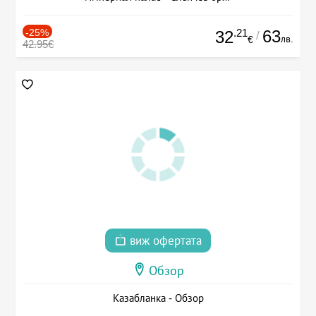
-25%
.21
63
32
/
лв.
€
42.95€
виж офертата
Обзор
Казабланка - Обзор