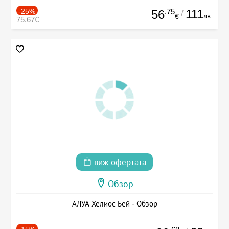
-25%
.75
111
56
/
лв.
€
75.67€
виж офертата
Обзор
АЛУА Хелиос Бей - Обзор