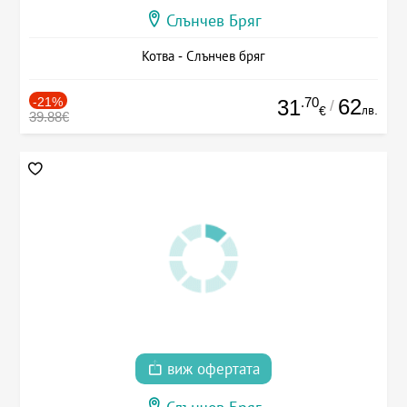
Слънчев Бряг
Котва - Слънчев бряг
-21%
.70
62
31
/
лв.
€
39.88€
виж офертата