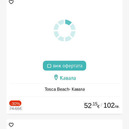
виж офертата
Кавала
Tosca Beach- Кавала
-30%
.15
102
52
/
лв.
€
74.65€