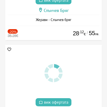
виж офертата
Слънчев Бряг
Жерави - Слънчев бряг
-20%
.12
55
28
/
лв.
€
35.28€
виж офертата