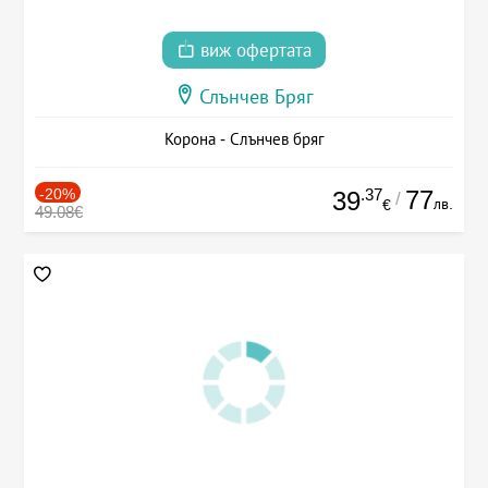
виж офертата
Слънчев Бряг
Корона - Слънчев бряг
-20%
.37
77
39
/
лв.
€
49.08€