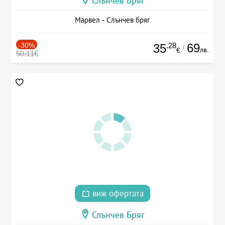
Слънчев Бряг
Марвел - Слънчев бряг
-30%
.28
69
35
/
лв.
€
50.11€
виж офертата
Слънчев Бряг