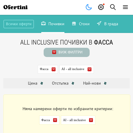
Ofertini
Почивки
Стоки
В града
Всички оферти
ALL INCLUSIVE ПОЧИВКИ В
ФАССА
ВИЖ ФИЛТРИ
Фасса
AI - all inclusive
Цена
Отстъпка
Най-нови
Няма намерени оферти по избраните критерии:
Фасса
AI - all inclusive