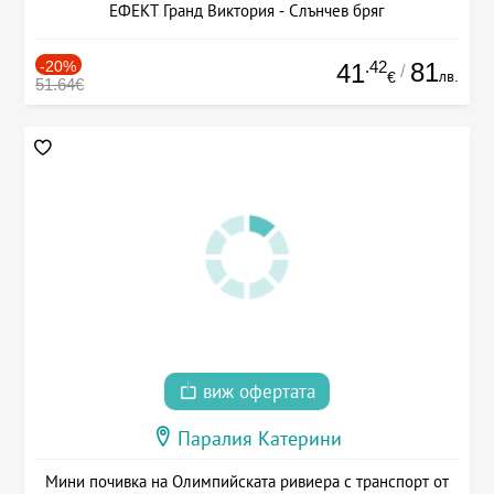
ЕФЕКТ Гранд Виктория - Слънчев бряг
-20%
.42
81
41
/
лв.
€
51.64€
виж офертата
Паралия Катерини
Мини почивка на Олимпийската ривиера с транспорт от