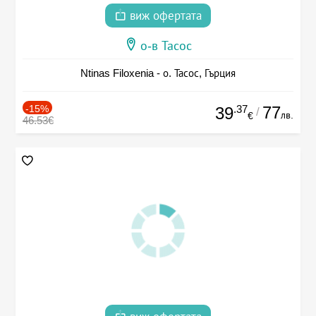
виж офертата
о-в Тасос
Ntinas Filoxenia - о. Тасос, Гърция
-15%
.37
77
39
/
лв.
€
46.53€