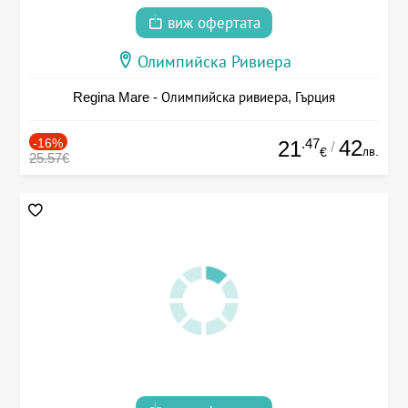
виж офертата
Олимпийска Ривиера
Regina Mare - Олимпийска ривиера, Гърция
-16%
.47
42
21
/
лв.
€
25.57€