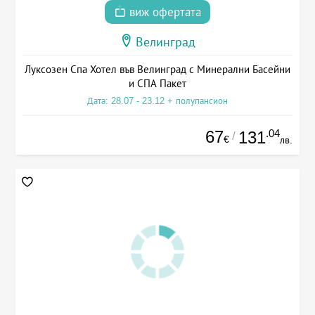
виж офертата
Велинград
Луксозен Спа Хотел във Велинград с Минерални Басейни
и СПА Пакет
Дата: 28.07 - 23.12 + полупансион
67
.04
131
/
€
лв.