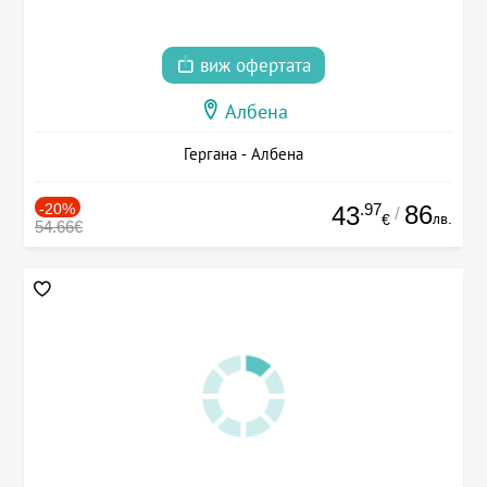
виж офертата
Албена
Гергана - Албена
-20%
.97
86
43
/
лв.
€
54.66€