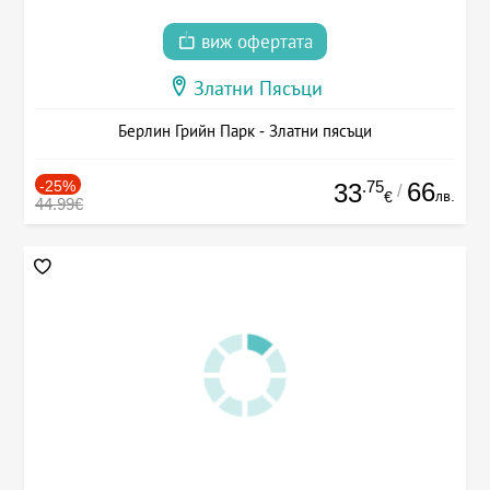
виж офертата
Златни Пясъци
Берлин Грийн Парк - Златни пясъци
-25%
.75
66
33
/
лв.
€
44.99€