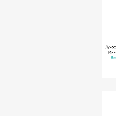
Луксо
Мин
Дат