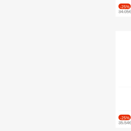
-25%
34.05
-25%
35.54