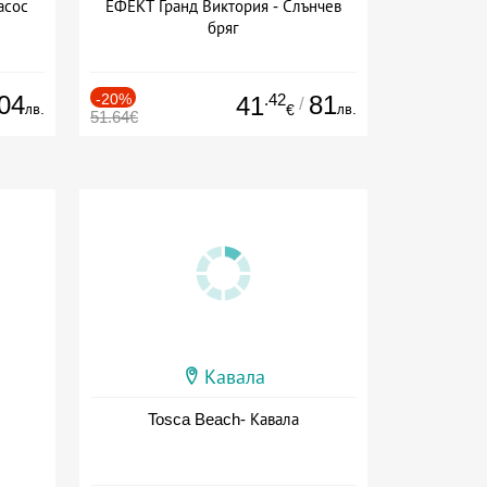
асос
ЕФЕКТ Гранд Виктория - Слънчев
бряг
04
-20%
.42
81
41
/
лв.
лв.
€
51.64€
Кавала
Tosca Beach- Кавала