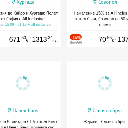
Хургада
Созопол
зия до Кайро и Хургада: Полет
Намаление 15% за All Inclus
от София с All Inclusive
хотел Съни, Созопол на 50 
плажа
а: 16.09 - 31.10 + all inclusive
Дата: 30.07 - 30.09 + all inclus
.50
.34
-15%
.55
671
1313
70
13
/
/
€
лв.
€
83.00€
Павел Баня
Слънчев Бряг
зен 5-звезден СПА хотел Княз
Жерави - Слънчев бряг
л в Павел баня: Нощувка със