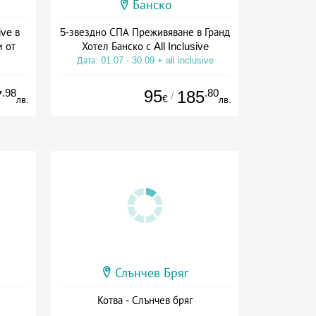
Банско
ive в
5-звездно СПА Преживяване в Гранд
м от
Хотел Банско с All Inclusive
Дата: 01.07 - 30.09 + all inclusive
ive
.98
95
.80
7
185
/
€
лв.
лв.
Слънчев Бряг
Котва - Слънчев бряг