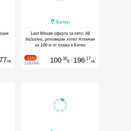
Китен
ърция
Last Minute оферта за лято: All
Inclusive, реновиран хотел Атлиман
на 100 м от плажа в Китен
Дата: 01.06 - 29.09 + all inclusive
77
-15%
.30
.17
100
196
/
лв.
€
лв.
118.00€