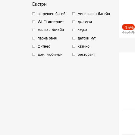
Екстри
вътрешен басейн
минерален басейн
Wi-Fi интернет
джакузи
-15%
външен басейн
сауна
41.42
парна баня
детски кът
фитнес
казино
дом. любимци
ресторант