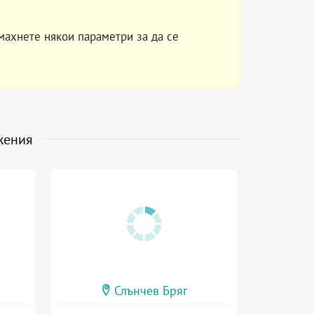
махнете някои параметри за да се
жения
Слънчев Бряг