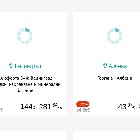
Велинград
Албена
А оферта 3=4: Велинград -
Гергана - Албена
вки, изхранване и минерални
басейни
а: 01.07 - 30.09 + полупансион
144
.64
-20%
.97
281
43
/
/
€
лв.
€
0€
54.66€