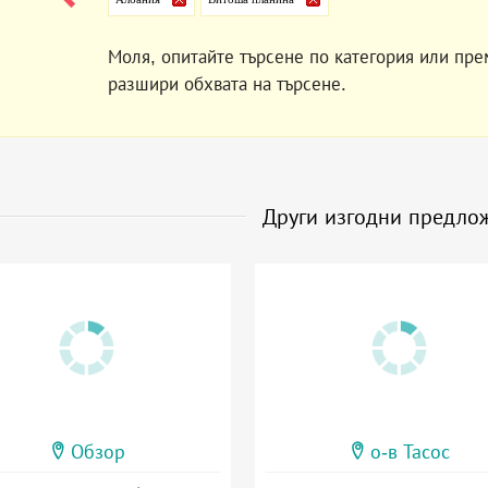
Моля, опитайте търсене по категория или пре
разшири обхвата на търсене.
Други изгодни предло
Обзор
о-в Тасос