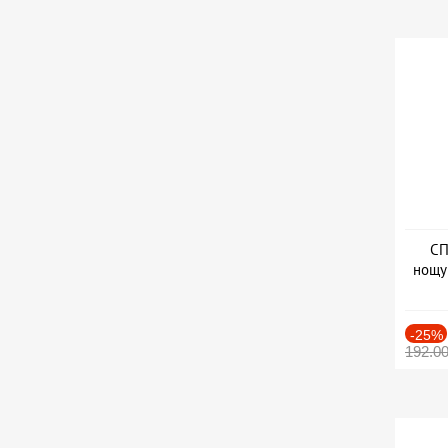
СП
нощу
Дат
-25%
192.0