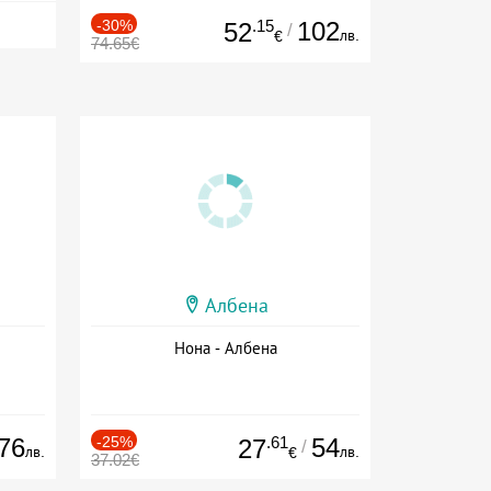
-30%
.15
102
52
/
лв.
€
74.65€
Албена
Нона - Албена
76
-25%
.61
54
27
/
лв.
лв.
€
37.02€