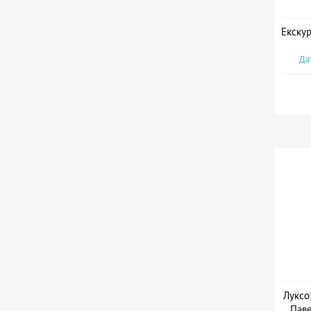
Екскур
Дат
Луксо
Паве