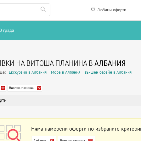
Любими оферти
В града
ВКИ НА ВИТОША ПЛАНИНА В
АЛБАНИЯ
още:
Екскурзии в Албания
Море в Албания
външен басейн в Албания
Витоша планина
рти
Няма намерени оферти по избраните критери
Албания
Витоша планина