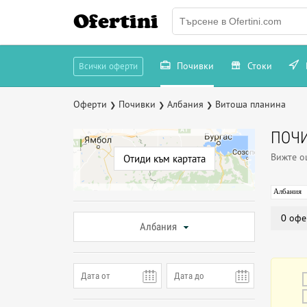
Ofertini
Почивки
Стоки
Всички оферти
Оферти
Почивки
Албания
Витоша планина
❯
❯
❯
ПОЧИ
Вижте 
Отиди към картата
Албания
0 офе
Албания