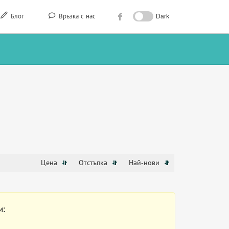
Блог
Връзка с нас
Dark
Цена
Отстъпка
Най-нови
и: