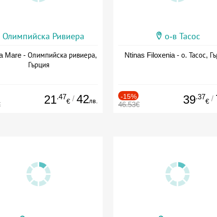
Олимпийска Ривиера
о-в Тасос
a Mare - Олимпийска ривиера,
Ntinas Filoxenia - о. Тасос, Г
Гърция
.47
42
-15%
.37
21
39
/
/
лв.
€
€
€
46.53€