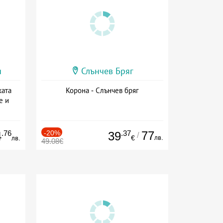
и
Слънчев Бряг
ката
Корона - Слънчев бряг
е и
а
.76
-20%
.37
77
4
39
/
лв.
лв.
€
49.08€