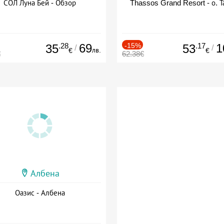
СОЛ Луна Бей - Обзор
Thassos Grand Resort - о. Т
.28
69
-15%
.17
1
35
53
/
/
лв.
€
€
€
62.38€
Албена
Оазис - Албена