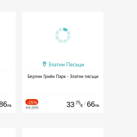
Златни Пясъци
Берлин Грийн Парк - Златни пясъци
86
-25%
.75
66
33
/
лв.
лв.
€
44.99€