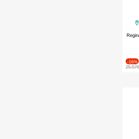
Regin
-16%
25.57