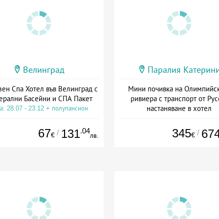
Велинград
Паралия Катерин
зен Спа Хотел във Велинград с
Мини почивка на Олимпийс
ерални Басейни и СПА Пакет
ривиера с транспорт от Рус
настаняване в хотел
а: 28.07 - 23.12 + полупансион
Дата: 18.09 - 23.09 + закуск
67
.04
345
131
67
/
/
€
€
лв.