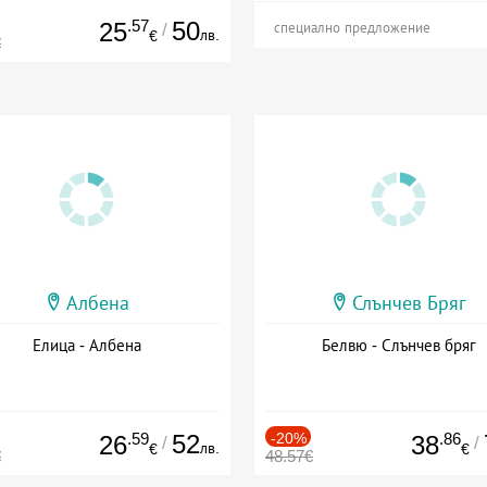
.57
50
25
/
специално предложение
лв.
€
€
Албена
Слънчев Бряг
Елица - Албена
Белвю - Слънчев бряг
.59
52
-20%
.86
26
38
/
/
лв.
€
€
€
48.57€