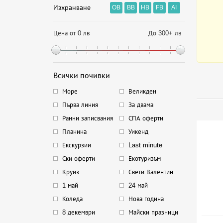
Изхранване
OB
BB
HB
FB
AI
Цена от 0 лв
До 300+ лв
Всички почивки
Море
Великден
Първа линия
За двама
Ранни записвания
СПА оферти
Планина
Уикенд
Екскурзии
Last minute
Ски оферти
Екотуризъм
Круиз
Свети Валентин
1 май
24 май
Коледа
Нова година
8 декември
Майски празници