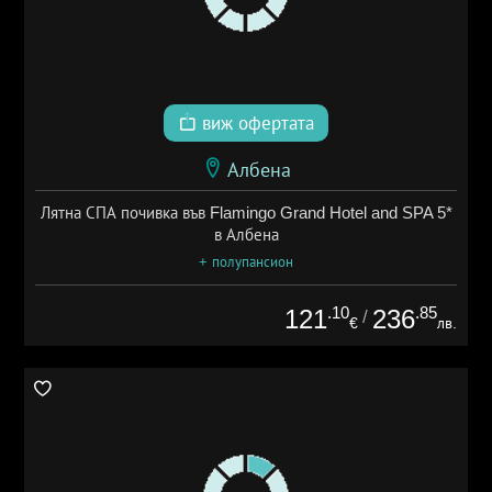
виж офертата
Албена
Лятна СПА почивка във Flamingo Grand Hotel and SPA 5*
в Албена
+ полупансион
.10
.85
121
236
/
€
лв.