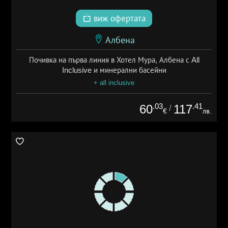
виж офертата
Албена
Почивка на първа линия в Хотел Мура, Албена с All
Inclusive и минерални басейни
+ all inclusive
.03
.41
60
117
/
€
лв.