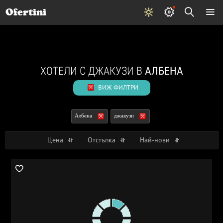
Почивки
Стоки
В града
Всички оферти
Ofertini
ХОТЕЛИ С ДЖАКУЗИ В
АЛБЕНА
ВИЖ ФИЛТРИ
Албена
джакузи
Цена
Отстъпка
Най-нови