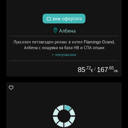
виж офертата
Албена
Луксозен петзвезден релакс в хотел Flamingo Grand,
Албена с нощувка на база НВ и СПА опции
+ полупансион
.72
.65
85
167
/
€
лв.