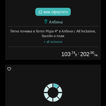
виж офертата
Албена
Лятна почивка в Хотел Мура 4* в Албена с All Inclusive,
басейн и плаж
+ all inclusive
.74
.90
103
202
/
€
лв.