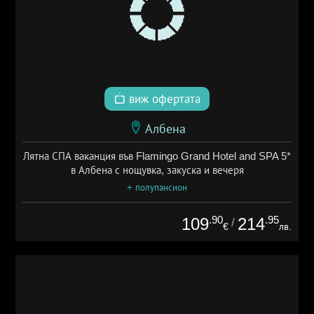
виж офертата
Албена
Лятна СПА ваканция във Flamingo Grand Hotel and SPA 5*
в Албена с нощувка, закуска и вечеря
+ полупансион
.90
.95
109
214
/
€
лв.