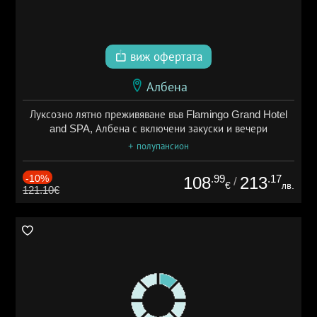
виж офертата
Албена
Луксозно лятно преживяване във Flamingo Grand Hotel
and SPA, Албена с включени закуски и вечери
+ полупансион
-10%
.99
.17
108
213
/
€
лв.
121.10€