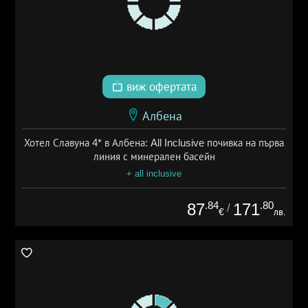
виж офертата
Албена
Хотел Славуна 4* в Албена: All Inclusive почивка на първа
линия с минерален басейн
+ all inclusive
.84
.80
87
171
/
€
лв.