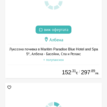
виж офертата
Албена
Луксозна почивка в Maritim Paradise Blue Hotel and Spa
5*, Албена - Басейни, Спа и Релакс
+ полупансион
.31
.89
152
297
/
€
лв.