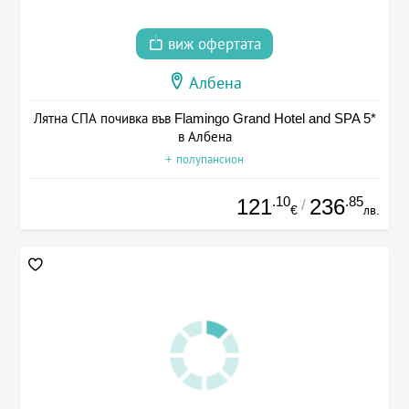
виж офертата
Албена
Лятна СПА почивка във Flamingo Grand Hotel and SPA 5*
в Албена
+ полупансион
.10
.85
121
236
/
€
лв.