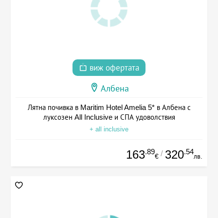
виж офертата
Албена
Лятна почивка в Maritim Hotel Amelia 5* в Албена с
луксозен All Inclusive и СПА удоволствия
+ all inclusive
.89
.54
163
320
/
€
лв.