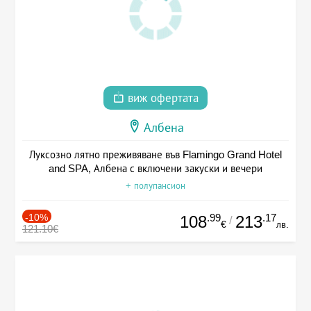
виж офертата
Албена
Луксозно лятно преживяване във Flamingo Grand Hotel
and SPA, Албена с включени закуски и вечери
+ полупансион
-10%
.99
.17
108
213
/
€
лв.
121.10€