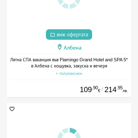
виж офертата
Албена
Лятна СПА ваканция във Flamingo Grand Hotel and SPA 5*
в Албена с нощувка, закуска и вечеря
+ полупансион
.90
.95
109
214
/
€
лв.