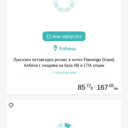
виж офертата
Албена
Луксозен петзвезден релакс в хотел Flamingo Grand,
Албена с нощувка на база НВ и СПА опции
+ полупансион
.72
.65
85
167
/
€
лв.