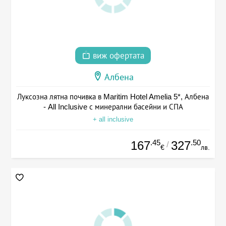
виж офертата
Албена
Луксозна лятна почивка в Maritim Hotel Amelia 5*, Албена
- All Inclusive с минерални басейни и СПА
+ all inclusive
.45
.50
167
327
/
€
лв.