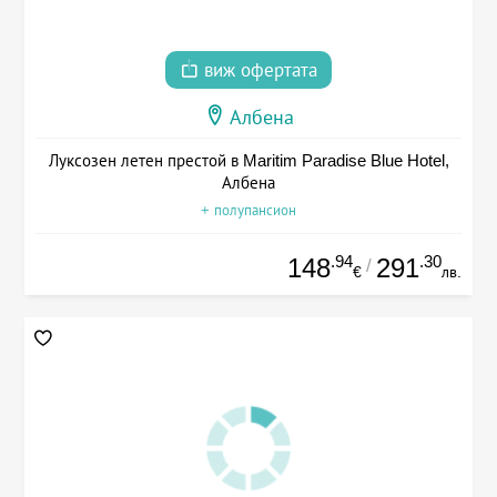
виж офертата
Албена
Луксозен летен престой в Maritim Paradise Blue Hotel,
Албена
+ полупансион
.94
.30
148
291
/
€
лв.