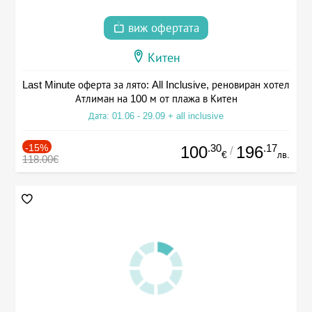
виж офертата
Китен
Last Minute оферта за лято: All Inclusive, реновиран хотел
Атлиман на 100 м от плажа в Китен
Дата: 01.06 - 29.09 + all inclusive
-15%
.30
.17
100
196
/
€
лв.
118.00€