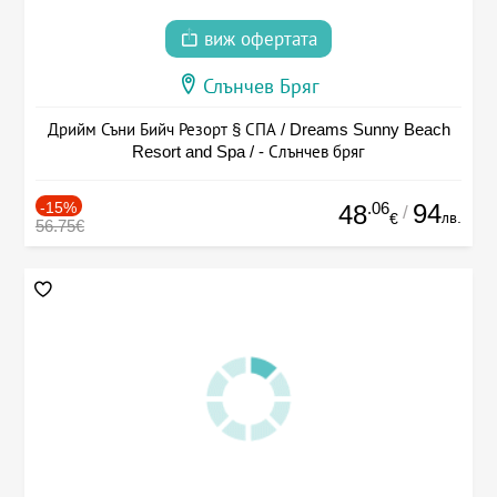
виж офертата
Слънчев Бряг
Дрийм Съни Бийч Резорт § СПА / Dreams Sunny Beach
Resort and Spa / - Слънчев бряг
-15%
.06
94
48
/
лв.
€
56.75€