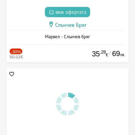
виж офертата
Слънчев Бряг
Марвел - Слънчев бряг
-30%
.28
69
35
/
лв.
€
50.11€