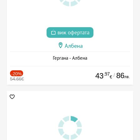
виж офертата
Албена
Гергана - Албена
-20%
.97
86
43
/
лв.
€
54.66€