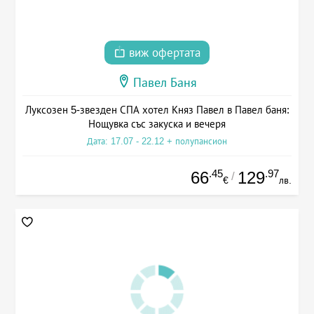
виж офертата
Павел Баня
Луксозен 5-звезден СПА хотел Княз Павел в Павел баня:
Нощувка със закуска и вечеря
Дата: 17.07 - 22.12 + полупансион
.45
.97
66
129
/
€
лв.