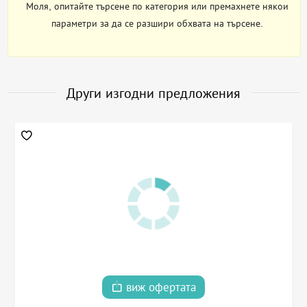
Моля, опитайте търсене по категория или премахнете някои
параметри за да се разшири обхвата на търсене.
Други изгодни предложения
виж офертата