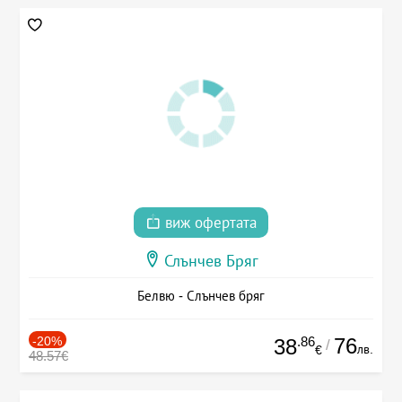
виж офертата
Слънчев Бряг
Белвю - Слънчев бряг
-20%
.86
76
38
/
лв.
€
48.57€