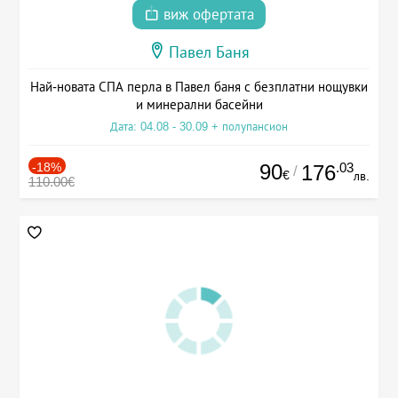
виж офертата
Павел Баня
Най-новата СПА перла в Павел баня с безплатни нощувки
и минерални басейни
Дата: 04.08 - 30.09 + полупансион
-18%
90
.03
176
/
€
лв.
110.00€