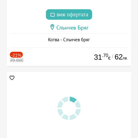
виж офертата
Слънчев Бряг
Котва - Слънчев бряг
-21%
.70
62
31
/
лв.
€
39.88€