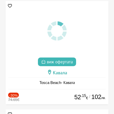
виж офертата
Кавала
Tosca Beach- Кавала
-30%
.15
102
52
/
лв.
€
74.65€