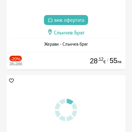
виж офертата
Слънчев Бряг
Жерави - Слънчев бряг
-20%
.12
55
28
/
лв.
€
35.28€