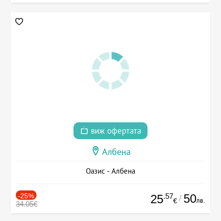
виж офертата
Албена
Оазис - Албена
-25%
.57
50
25
/
лв.
€
34.05€