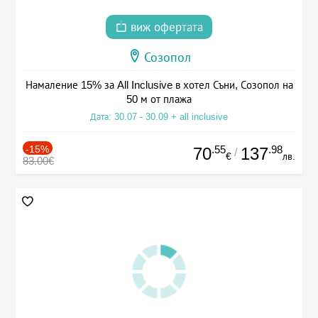
виж офертата
Созопол
Намаление 15% за All Inclusive в хотел Съни, Созопол на
50 м от плажа
Дата: 30.07 - 30.09 + all inclusive
-15%
.55
.98
70
137
/
€
лв.
83.00€