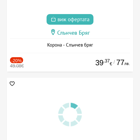
виж офертата
Слънчев Бряг
Корона - Слънчев бряг
-20%
.37
77
39
/
лв.
€
49.08€