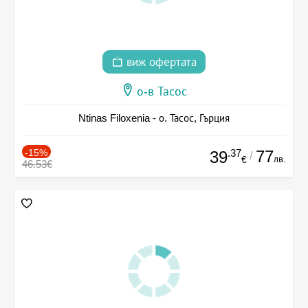
виж офертата
о-в Тасос
Ntinas Filoxenia - о. Тасос, Гърция
-15%
.37
77
39
/
лв.
€
46.53€