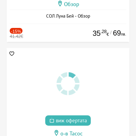
Обзор
СОЛ Луна Бей - Обзор
-15%
.28
69
35
/
лв.
€
41.42€
виж офертата
о-в Тасос