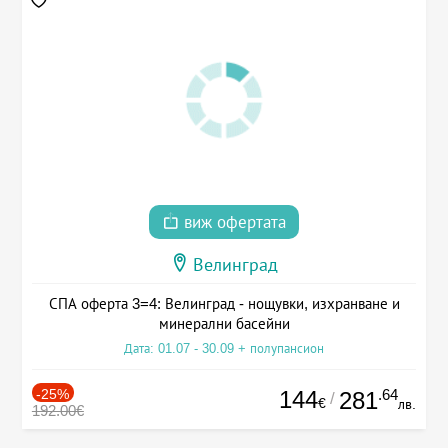
виж офертата
Велинград
СПА оферта 3=4: Велинград - нощувки, изхранване и
минерални басейни
Дата: 01.07 - 30.09 + полупансион
-25%
144
.64
281
/
€
лв.
192.00€