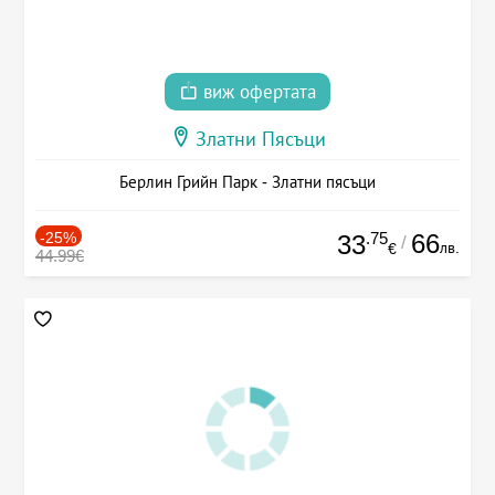
виж офертата
Златни Пясъци
Берлин Грийн Парк - Златни пясъци
-25%
.75
66
33
/
лв.
€
44.99€