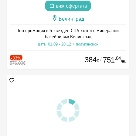
виж офертата
Велинград
Топ промоция в 5-звезден СПА хотел с минерални
басейни във Велинград
Дата: 01.09 - 20.12 + полупансион
-33%
384
.04
751
/
€
лв.
576.00€