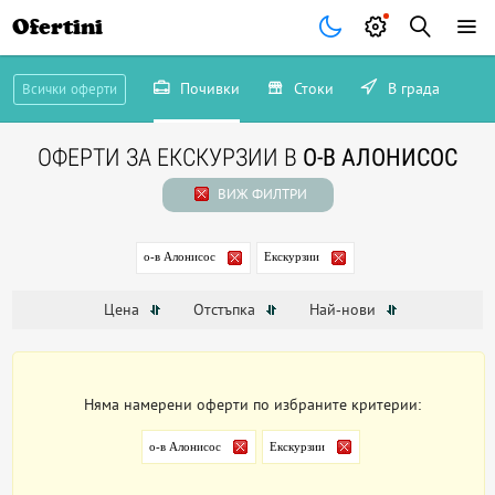
Ofertini
Почивки
Стоки
В града
Всички оферти
ОФЕРТИ ЗА ЕКСКУРЗИИ В
О-В АЛОНИСОС
ВИЖ ФИЛТРИ
о-в Алонисос
Екскурзии
Цена
Отстъпка
Най-нови
Няма намерени оферти по избраните критерии:
о-в Алонисос
Екскурзии