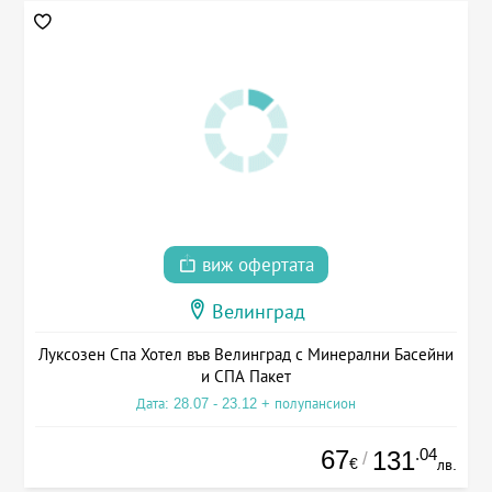
виж офертата
Велинград
Луксозен Спа Хотел във Велинград с Минерални Басейни
и СПА Пакет
Дата: 28.07 - 23.12 + полупансион
67
.04
131
/
€
лв.