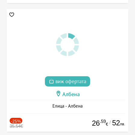
виж офертата
Албена
Елица - Албена
-25%
.59
52
26
/
лв.
€
35.54€