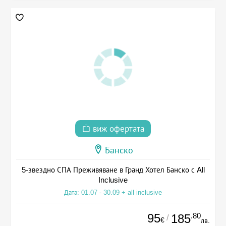
виж офертата
Банско
5-звездно СПА Преживяване в Гранд Хотел Банско с All
Inclusive
Дата: 01.07 - 30.09 + all inclusive
95
.80
185
/
€
лв.