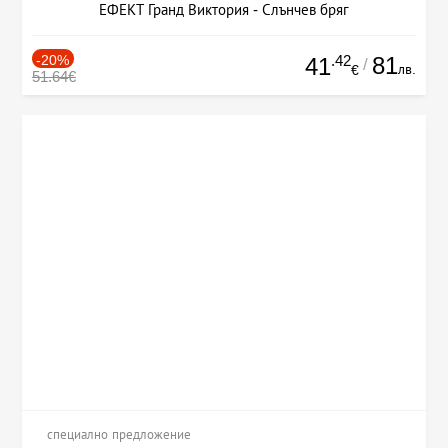
ЕФЕКТ Гранд Виктория - Слънчев бряг
-20%
.42
81
41
/
лв.
€
51.64€
специално предложение