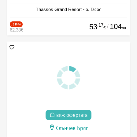
Thassos Grand Resort - о. Тасос
-15%
.17
104
53
/
лв.
€
62.38€
виж офертата
Слънчев Бряг