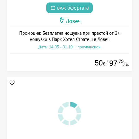
виж офертата
Ловеч
Промоция: Безплатна нощувка при престой от 3+
нощувки в Парк Хотел Стратеш в Ловеч
Дата: 14.05 - 01.10 + полупансион
50
.79
97
/
€
лв.