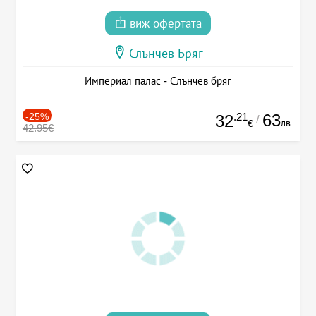
виж офертата
Слънчев Бряг
Империал палас - Слънчев бряг
-25%
.21
63
32
/
лв.
€
42.95€