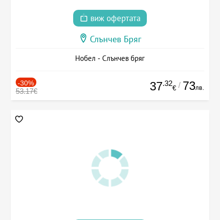
виж офертата
Слънчев Бряг
Нобел - Слънчев бряг
-30%
.32
73
37
/
лв.
€
53.17€