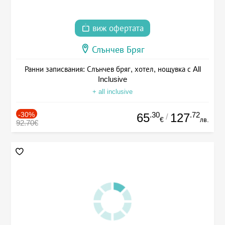
виж офертата
Слънчев Бряг
Ранни записвания: Слънчев бряг, хотел, нощувка с All
Inclusive
+ all inclusive
-30%
.30
.72
65
127
/
€
лв.
92.70€