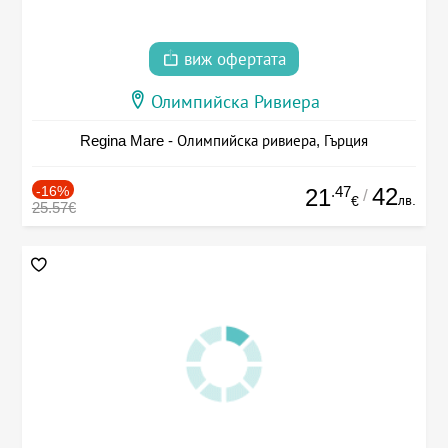
виж офертата
Олимпийска Ривиера
Regina Mare - Олимпийска ривиера, Гърция
-16%
.47
42
21
/
лв.
€
25.57€