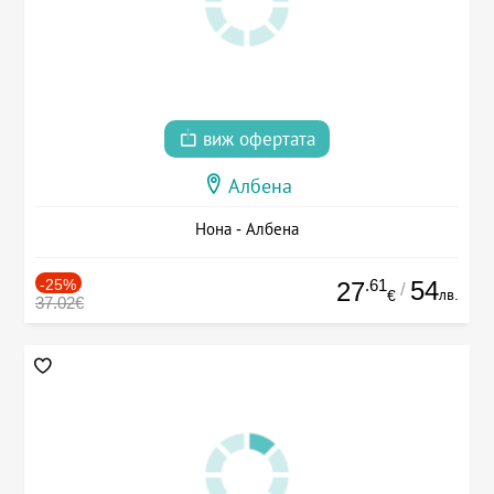
виж офертата
Албена
Нона - Албена
-25%
.61
54
27
/
лв.
€
37.02€