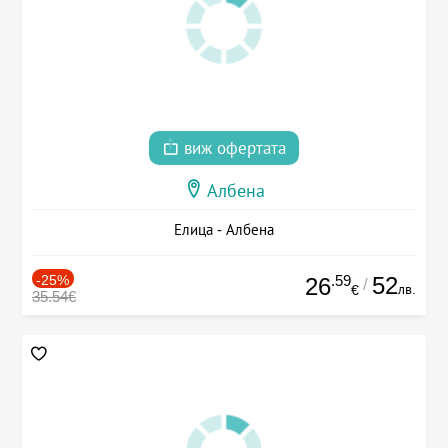
виж офертата
Албена
Елица - Албена
-25%
.59
52
26
/
лв.
€
35.54€