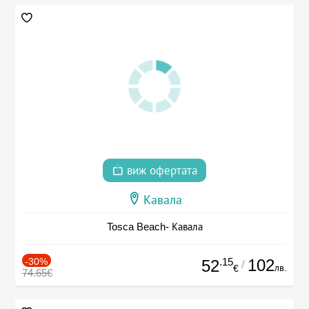
виж офертата
Кавала
Tosca Beach- Кавала
-30%
.15
102
52
/
лв.
€
74.65€