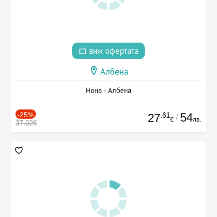
виж офертата
Албена
Нона - Албена
-25%
.61
54
27
/
лв.
€
37.02€