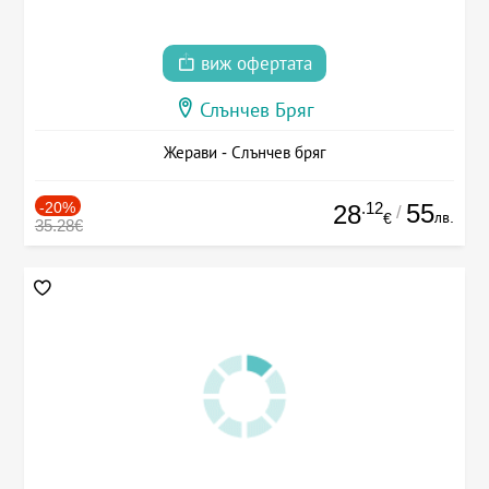
виж офертата
Слънчев Бряг
Жерави - Слънчев бряг
-20%
.12
55
28
/
лв.
€
35.28€