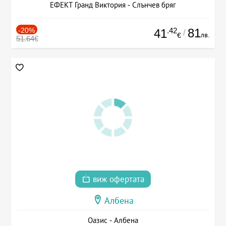
ЕФЕКТ Гранд Виктория - Слънчев бряг
-20%
.42
81
41
/
лв.
€
51.64€
виж офертата
Албена
Оазис - Албена