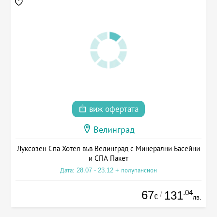
виж офертата
Велинград
Луксозен Спа Хотел във Велинград с Минерални Басейни
и СПА Пакет
Дата: 28.07 - 23.12 + полупансион
67
.04
131
/
€
лв.