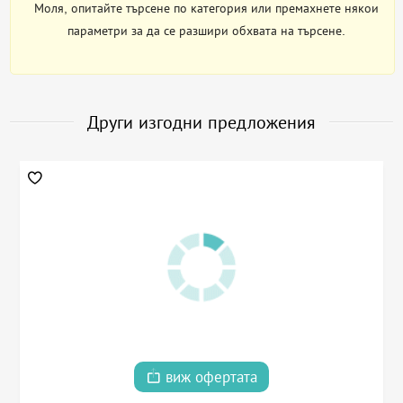
Моля, опитайте търсене по категория или премахнете някои
параметри за да се разшири обхвата на търсене.
Други изгодни предложения
виж офертата