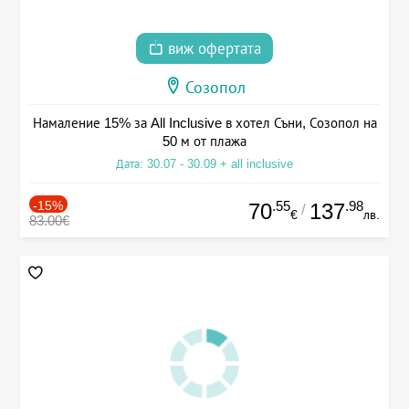
виж офертата
Созопол
Намаление 15% за All Inclusive в хотел Съни, Созопол на
50 м от плажа
Дата: 30.07 - 30.09 + all inclusive
-15%
.55
.98
70
137
/
€
лв.
83.00€