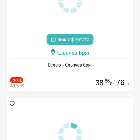
виж офертата
Слънчев Бряг
Белвю - Слънчев бряг
-20%
.86
76
38
/
лв.
€
48.57€