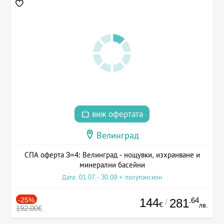
виж офертата
Велинград
СПА оферта 3=4: Велинград - нощувки, изхранване и
минерални басейни
Дата: 01.07 - 30.09 + полупансион
-25%
144
.64
281
/
€
лв.
192.00€