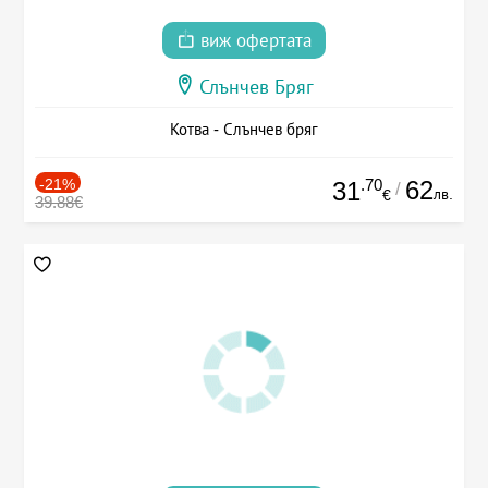
виж офертата
Слънчев Бряг
Котва - Слънчев бряг
-21%
.70
62
31
/
лв.
€
39.88€