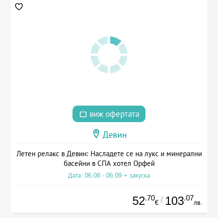
виж офертата
Девин
Летен релакс в Девин: Насладете се на лукс и минерални
басейни в СПА хотел Орфей
Дата: 06.08 - 06.09 + закуска
.70
.07
52
103
/
€
лв.