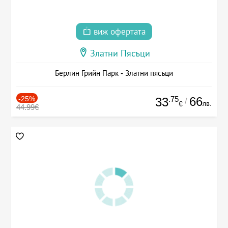
виж офертата
Златни Пясъци
Берлин Грийн Парк - Златни пясъци
-25%
.75
66
33
/
лв.
€
44.99€