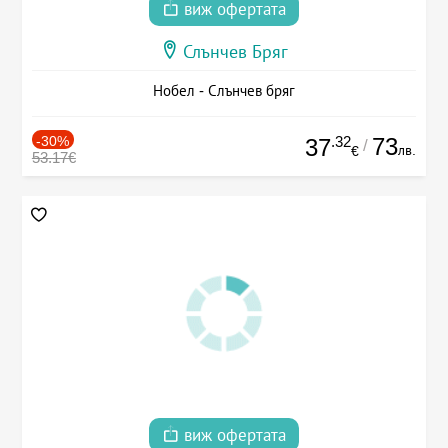
виж офертата
Слънчев Бряг
Нобел - Слънчев бряг
-30%
.32
73
37
/
лв.
€
53.17€
виж офертата