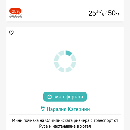
-25%
.57
50
25
/
лв.
€
34.05€
виж офертата
Паралия Катерини
Мини почивка на Олимпийската ривиера с транспорт от
Русе и настаняване в хотел