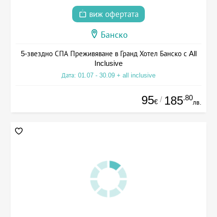
виж офертата
Банско
5-звездно СПА Преживяване в Гранд Хотел Банско с All
Inclusive
Дата: 01.07 - 30.09 + all inclusive
95
.80
185
/
€
лв.