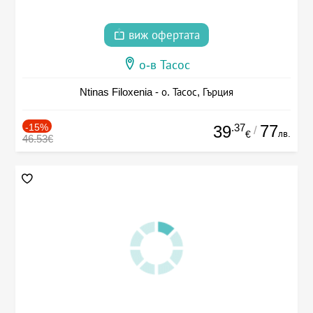
виж офертата
о-в Тасос
Ntinas Filoxenia - о. Тасос, Гърция
-15%
.37
77
39
/
лв.
€
46.53€