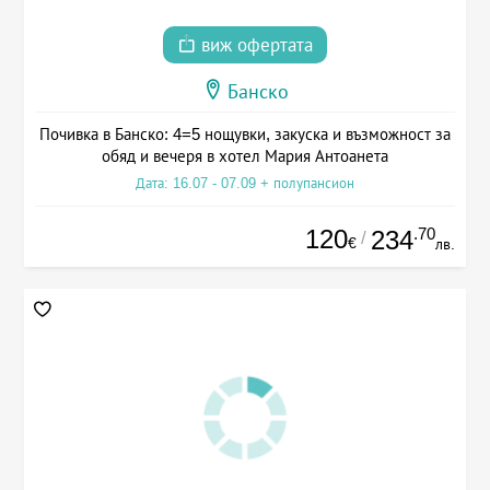
виж офертата
Банско
Почивка в Банско: 4=5 нощувки, закуска и възможност за
обяд и вечеря в хотел Мария Антоанета
Дата: 16.07 - 07.09 + полупансион
120
.70
234
/
€
лв.