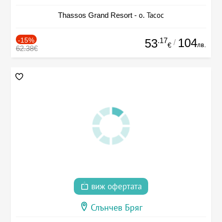
Thassos Grand Resort - о. Тасос
-15%
.17
104
53
/
лв.
€
62.38€
виж офертата
Слънчев Бряг