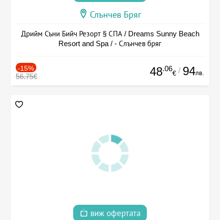
Слънчев Бряг
Дрийм Съни Бийч Резорт § СПА / Dreams Sunny Beach
Resort and Spa / - Слънчев бряг
-15%
.06
94
48
/
лв.
€
56.75€
виж офертата