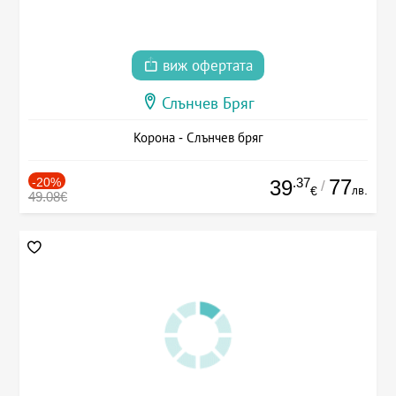
виж офертата
Слънчев Бряг
Корона - Слънчев бряг
-20%
.37
77
39
/
лв.
€
49.08€