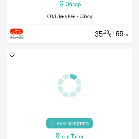
Обзор
СОЛ Луна Бей - Обзор
-15%
.28
69
35
/
лв.
€
41.42€
виж офертата
о-в Тасос