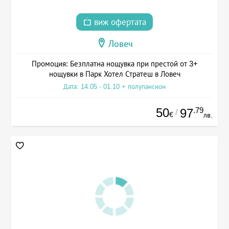
виж офертата
Ловеч
Промоция: Безплатна нощувка при престой от 3+
нощувки в Парк Хотел Стратеш в Ловеч
Дата: 14.05 - 01.10 + полупансион
50
.79
97
/
€
лв.