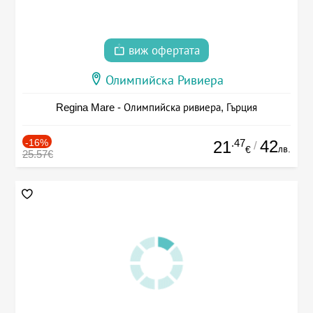
виж офертата
Олимпийска Ривиера
Regina Mare - Олимпийска ривиера, Гърция
-16%
.47
42
21
/
лв.
€
25.57€