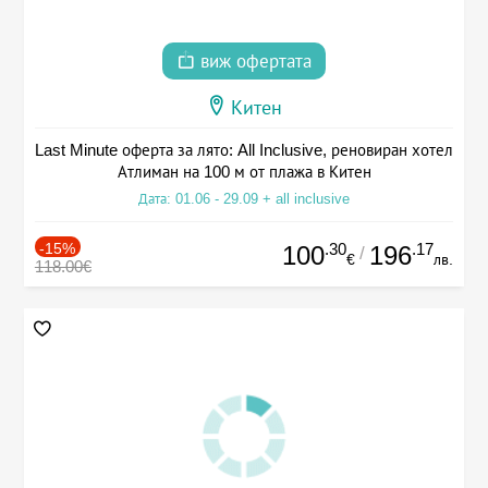
виж офертата
Китен
Last Minute оферта за лято: All Inclusive, реновиран хотел
Атлиман на 100 м от плажа в Китен
Дата: 01.06 - 29.09 + all inclusive
-15%
.30
.17
100
196
/
€
лв.
118.00€