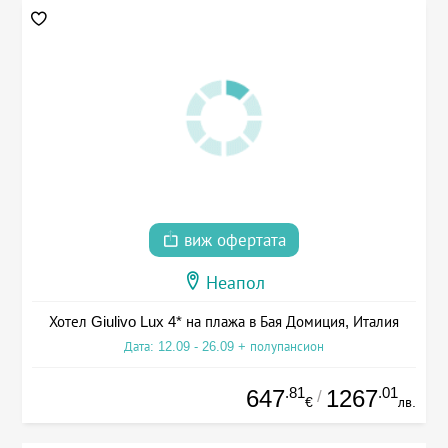
виж офертата
Неапол
Хотел Giulivo Lux 4* на плажа в Бая Домиция, Италия
Дата: 12.09 - 26.09 + полупансион
.81
.01
647
1267
/
€
лв.