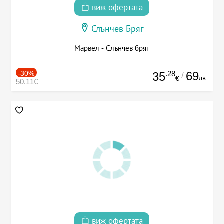
виж офертата
Слънчев Бряг
Марвел - Слънчев бряг
-30%
.28
69
35
/
лв.
€
50.11€
виж офертата