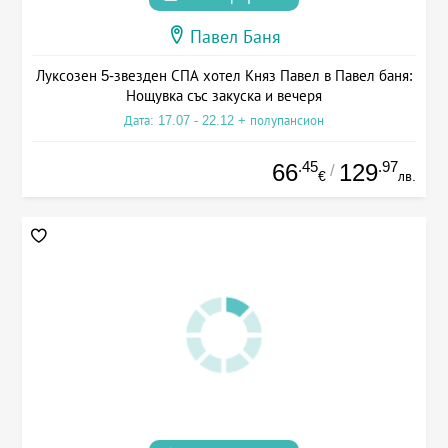
Павел Баня
Луксозен 5-звезден СПА хотел Княз Павел в Павел баня:
Нощувка със закуска и вечеря
Дата: 17.07 - 22.12 + полупансион
.45
.97
66
129
/
€
лв.