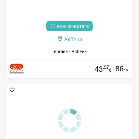
виж офертата
Албена
Гергана - Албена
-20%
.97
86
43
/
лв.
€
54.66€