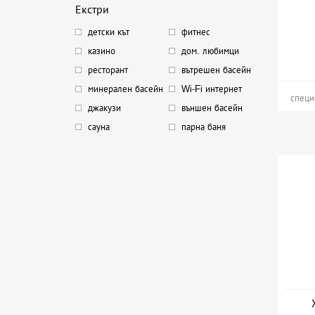
Екстри
детски кът
фитнес
казино
дом. любимци
ресторант
вътрешен басейн
минерален басейн
Wi-Fi интернет
специ
джакузи
външен басейн
сауна
парна баня