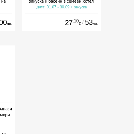
 на
закуска и басейн в семеен хотел
Дата: 01.07 - 30.09 + закуска
00
.10
53
27
/
лв.
лв.
€
банаси
ември