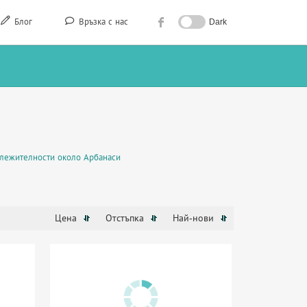
Блог
Връзка с нас
Dark
лежителности около Арбанаси
Цена
Отстъпка
Най-нови