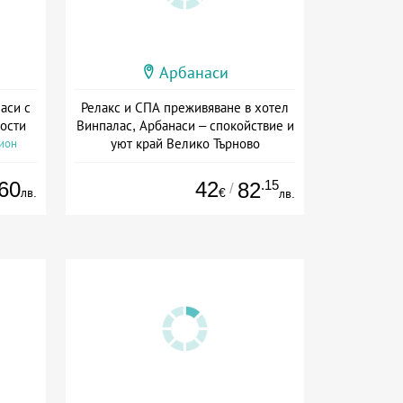
Арбанаси
аси с
Релакс и СПА преживяване в хотел
ости
Винпалас, Арбанаси – спокойствие и
уют край Велико Търново
сион
Дата: 05.05 - 30.09 + полупансион
60
42
.15
82
/
лв.
€
лв.