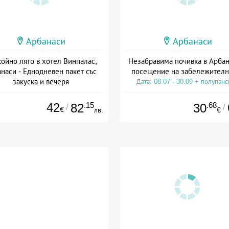
Арбанаси
Арбанаси
ойно лято в хотел Винпалас,
Незабравима почивка в Арбан
наси - Еднодневен пакет със
посещение на забележителн
закуска и вечеря
Дата: 08.07 - 30.09 + полупан
а: 01.07 - 30.09 + полупансион
42
.15
.68
82
30
/
/
€
лв.
€