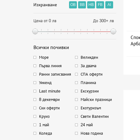
Изхранване
OB
BB
HB
FB
AI
Цена от 0 лв
До 300+ лв
Спок
Арба
Всички почивки
Дат
Море
Великден
Първа линия
За двама
Ранни записвания
СПА оферти
Уикенд
Планина
Last minute
Екскурзии
8 декември
Майски празници
Ски оферти
Екотуризъм
Круиз
Свети Валентин
1 май
24 май
Коледа
Нова година