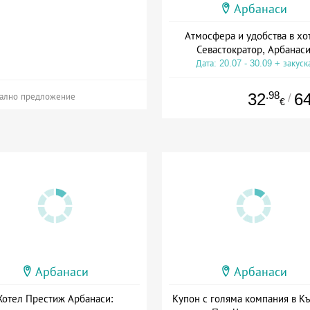
Арбанаси
Атмосфера и удобства в хо
Севастократор, Арбанас
Дата: 20.07 - 30.09 + закуск
.98
32
6
/
ално предложение
€
Арбанаси
Арбанаси
Хотел Престиж Арбанаси:
Купон с голяма компания в К