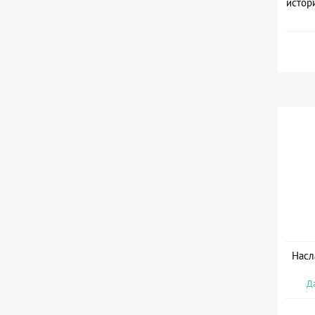
истор
Да
Насл
Да