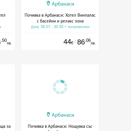
Арбанаси
тел
Почивка в Арбанаси: Хотел Винпалас
и
с басейни и релакс зона
а
Дата: 06.07 - 30.09 + полупансион
.50
44
.06
4
86
/
€
лв.
лв.
Арбанаси
ъща за
Почивка в Арбанаси: Нощувка със