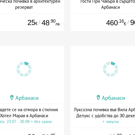
ическа почивка в архитектурен
гости При Чакъра в сърцето
резерват
Арбанаси
та: 27.04 - 30.09 + без храна
+ без храна
25
.90
.16
9
48
460
/
/
€
лв.
€
Арбанаси
Арбанаси
адете се на отмора в стилния
Луксозна почивка във Вила Ар
Хотел Марая в Арбанаси
Делукс с удобства до 30 дек
та: 23.07 - 30.09 + без храна
+ закуска