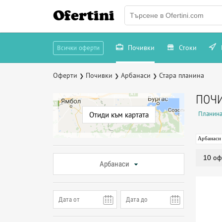
Ofertini
Почивки
Стоки
Всички оферти
Оферти
Почивки
Арбанаси
Стара планина
❯
❯
❯
ПОЧИ
Планина
Отиди към картата
Арбанаси
10 оф
Арбанаси