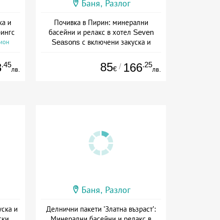
Баня, Разлог
ка и
Почивка в Пирин: минерални
рингс
басейни и релакс в хотел Seven
Seasons с включени закуска и
сион
вечеря
Дата: 08.07 - 30.11 + полупансион
.45
85
.25
8
166
/
€
лв.
лв.
Баня, Разлог
уска и
Делнични пакети 'Златна възраст':
ски
Минерални басейни и релакс в