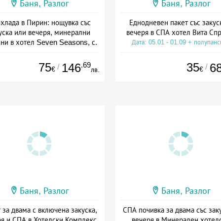
Баня, Разлог
Баня, Разлог
хлада в Пирин: нощувка със
Еднодневен пакет със закус
уска или вечеря, минерални
вечеря в СПА хотел Вита Сп
ни в хотел Seven Seasons, с.
Дата: 05.01 - 01.09 + полупан
Баня
а: 07.08 - 30.11 + полупансион
75
.69
35
146
6
/
/
€
€
лв.
Баня, Разлог
Баня, Разлог
 за двама с включена закуска,
СПА почивка за двама със зак
я и СПА в Хотелски Комплекс
вечеря в Минерален хотел