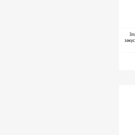
Зл
закус
Дат