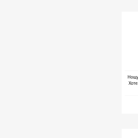
Нощув
Хоте