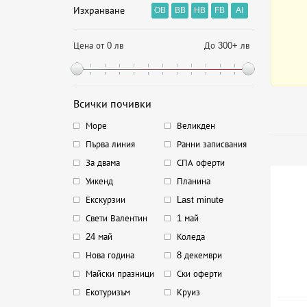
Изхранване
OB
BB
HB
FB
AI
Цена от 0 лв
До 300+ лв
Всички почивки
Море
Великден
Първа линия
Ранни записвания
За двама
СПА оферти
Уикенд
Планина
Екскурзии
Last minute
Свети Валентин
1 май
24 май
Коледа
Нова година
8 декември
Майски празници
Ски оферти
Екотуризъм
Круиз