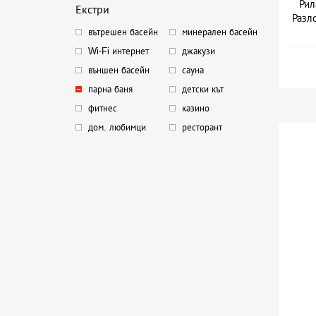
Рил
Екстри
Разло
вътрешен басейн
минерален басейн
Дат
Wi-Fi интернет
джакузи
външен басейн
сауна
парна баня
детски кът
фитнес
казино
дом. любимци
ресторант