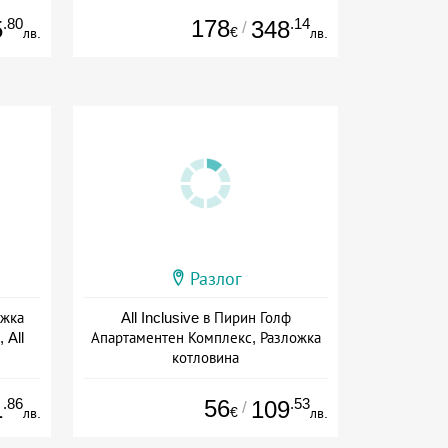
.80
178
.14
5
348
/
€
лв.
лв.
Разлог
ожка
All Inclusive в Пирин Голф
 All
Апартаментен Комплекс, Разложка
котловина
+ all inclusive
.86
56
.53
1
109
/
€
лв.
лв.