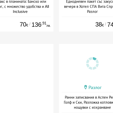
акс в планината: Банско или
Еднодневен пакет със закус
г, с множество удобства и All
вечеря в Хотел СПА Вита Спр
Inclusive
Разлог
а: 01.07 - 30.11 + all inclusive
Дата: 03.01 - 01.09 + полупан
70
.91
38
136
7
/
/
€
€
лв.
Разлог
Ранни записвания в Аспен Ри
Голф и Ски, Разложка котлови
нощувки с изхранване
+ полупансион