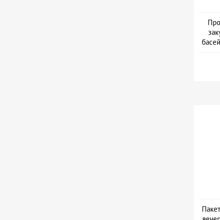
Про
зак
басей
Дат
Пакет
вечер