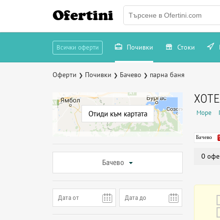
Ofertini
Почивки
Стоки
Всички оферти
Оферти
Почивки
Бачево
парна баня
❯
❯
❯
ХОТЕ
Море
Отиди към картата
Бачево
0 офе
Бачево