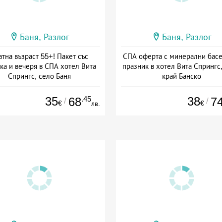
Баня, Разлог
Баня, Разлог
атна възраст 55+! Пакет със
СПА оферта с минерални басе
ка и вечеря в СПА хотел Вита
празник в хотел Вита Спрингс,
Спрингс, село Баня
край Банско
а: 04.01 - 30.09 + полупансион
Дата: 02.01 - 30.09 + полупан
35
.45
38
68
7
/
/
€
€
лв.