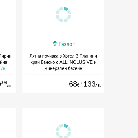
Разлог
 Пирин
Лятна почивка в Хотел 3 Планини
ейна
край Банско с ALL INCLUSIVE и
минерален басейн
ive
+ all inclusive
.08
68
133
9
/
€
лв.
лв.