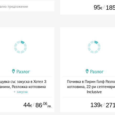
95
18
/
ално предложение
€
Разлог
Разлог
щувка със закуска в Хотел 3
Почивка в Пирин Голф Разл
анини, Разложка котловина
котловина, 22-ри септември,
Inclusive
+ закуска
+ all inclusive
44
.06
139
86
27
/
/
€
€
лв.