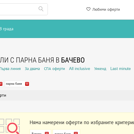
Любими оферти
В града
ЛИ С ПАРНА БАНЯ В
БАЧЕВО
Първа линия
За двама
СПА оферти
All inclusive
Уикенд
Last minute
парна баня
рти
Няма намерени оферти по избраните критери
Бачево
парна баня