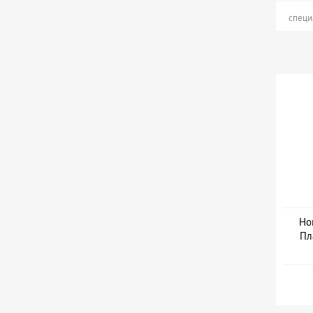
специ
Но
Пл