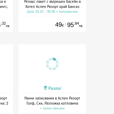
ка и
Релакс пакет с вътрешен басейн в
ингс,
Хотел Аспен Ризорт край Банско
Дата: 01.07 - 30.09 + полупансион
сион
.32
49
.84
4
95
/
€
лв.
лв.
Разлог
зорт
Ранни записвания в Аспен Ризорт
на: 2
Голф, Ски, Разложка котловина
+ пълен пансион