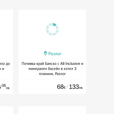
Разлог
изо до
Почивка край Банско с All Inclusive и
н и
минерален басейн в хотел 3
планини, Разлог
сион
Дата: 06.07 - 30.09 + all inclusive
.06
68
133
6
/
€
лв.
лв.