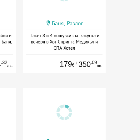
Баня, Разлог
йни и
Пакет 3 и 4 нощувки със закуска и
 Баня,
вечеря в Хот Спрингс Медикъл и
СПА Хотел
сион
Дата: 19.07 - 12.09 + полупансион
.32
179
.09
4
350
/
€
лв.
лв.