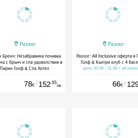
Разлог
Разлог
 Бренч: Незабравима почивка
Разлог: All Inclusive оферта в
ма с брънч и спа удоволствия в
Голф & Кънтри клуб с 4 бас
Пирин Голф & Спа Хотел
Дата: 03.08 - 31.08 + all inclus
ата: 20.07 - 30.11 + без храна
78
.55
66
152
12
/
/
€
€
лв.