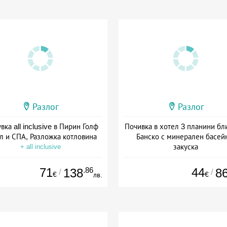
Разлог
Разлог
ка all inclusive в Пирин Голф
Почивка в хотел 3 планини бл
л и СПА, Разложка котловина
Банско с минерален басей
закуска
+ all inclusive
Дата: 06.07 - 30.09 + полупан
71
.86
44
138
8
/
/
€
€
лв.