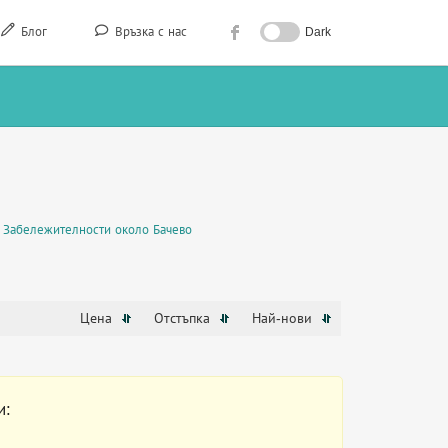
Блог
Връзка с нас
Dark
Забележителности около Бачево
Цена
Отстъпка
Най-нови
и: