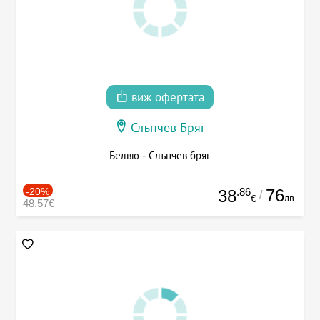
виж офертата
Слънчев Бряг
Белвю - Слънчев бряг
-20%
.86
76
38
/
лв.
€
48.57€