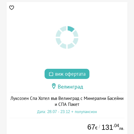
виж офертата
Велинград
Луксозен Спа Хотел във Велинград с Минерални Басейни
и СПА Пакет
Дата: 28.07 - 23.12 + полупансион
67
.04
131
/
€
лв.