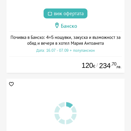
виж офертата
Банско
Почивка в Банско: 4=5 нощувки, закуска и възможност за
обяд и вечеря в хотел Мария Антоанета
Дата: 16.07 - 07.09 + полупансион
120
.70
234
/
€
лв.