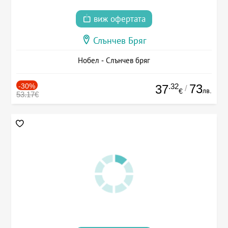
виж офертата
Слънчев Бряг
Нобел - Слънчев бряг
-30%
.32
73
37
/
лв.
€
53.17€