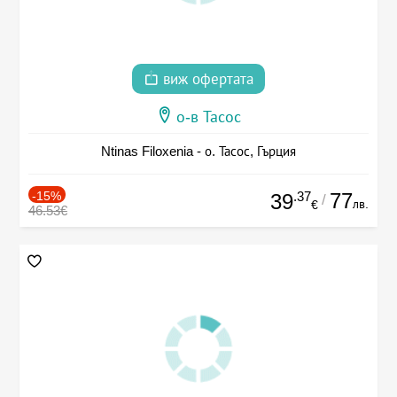
виж офертата
о-в Тасос
Ntinas Filoxenia - о. Тасос, Гърция
-15%
.37
77
39
/
лв.
€
46.53€