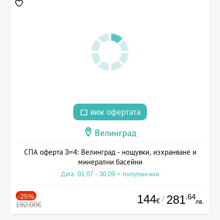
виж офертата
Велинград
СПА оферта 3=4: Велинград - нощувки, изхранване и
минерални басейни
Дата: 01.07 - 30.09 + полупансион
-25%
144
.64
281
/
€
лв.
192.00€