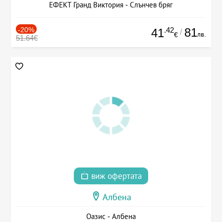
ЕФЕКТ Гранд Виктория - Слънчев бряг
-20%
.42
81
41
/
лв.
€
51.64€
виж офертата
Албена
Оазис - Албена