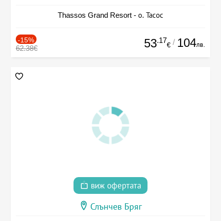
Thassos Grand Resort - о. Тасос
-15%
.17
104
53
/
лв.
€
62.38€
виж офертата
Слънчев Бряг