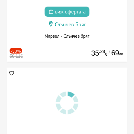
виж офертата
Слънчев Бряг
Марвел - Слънчев бряг
-30%
.28
69
35
/
лв.
€
50.11€