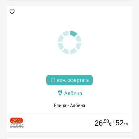
виж офертата
Албена
Елица - Албена
-25%
.59
52
26
/
лв.
€
35.54€