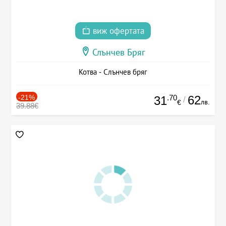
виж офертата
Слънчев Бряг
Котва - Слънчев бряг
-21%
.70
62
31
/
лв.
€
39.88€