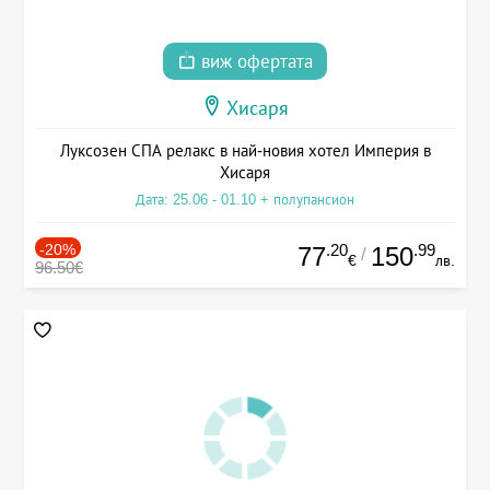
виж офертата
Хисаря
Луксозен СПА релакс в най-новия хотел Империя в
Хисаря
Дата: 25.06 - 01.10 + полупансион
-20%
.20
.99
77
150
/
€
лв.
96.50€