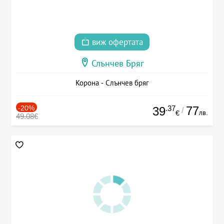
виж офертата
Слънчев Бряг
Корона - Слънчев бряг
-20%
.37
77
39
/
лв.
€
49.08€