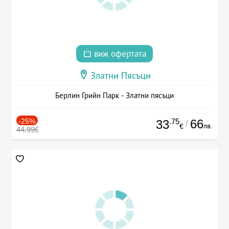
виж офертата
Златни Пясъци
Берлин Грийн Парк - Златни пясъци
-25%
.75
66
33
/
лв.
€
44.99€