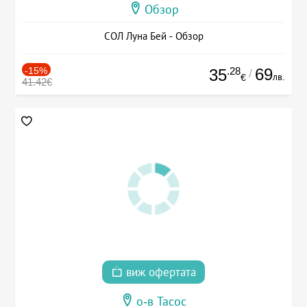
Обзор
СОЛ Луна Бей - Обзор
-15%
.28
69
35
/
лв.
€
41.42€
виж офертата
о-в Тасос