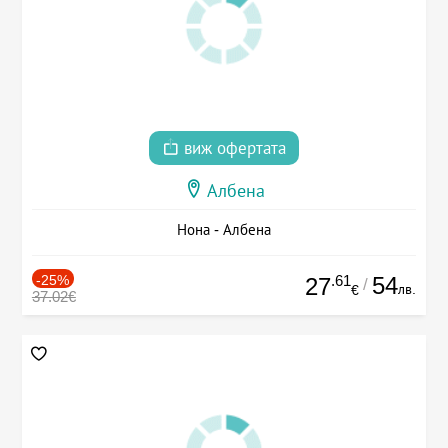
виж офертата
Албена
Нона - Албена
-25%
.61
54
27
/
лв.
€
37.02€