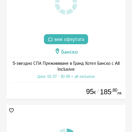
виж офертата
Банско
5-звездно СПА Преживяване в Гранд Хотел Банско с All
Inclusive
Дата: 01.07 - 30.09 + all inclusive
95
.80
185
/
€
лв.