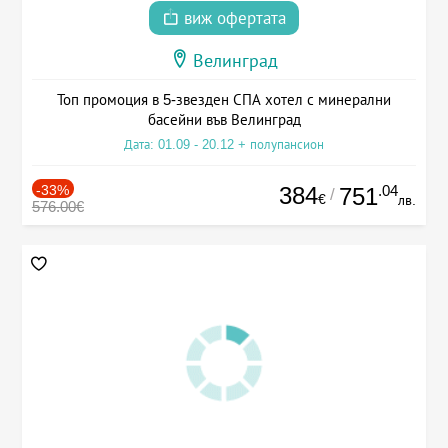
виж офертата
Велинград
Топ промоция в 5-звезден СПА хотел с минерални
басейни във Велинград
Дата: 01.09 - 20.12 + полупансион
-33%
384
.04
751
/
€
лв.
576.00€