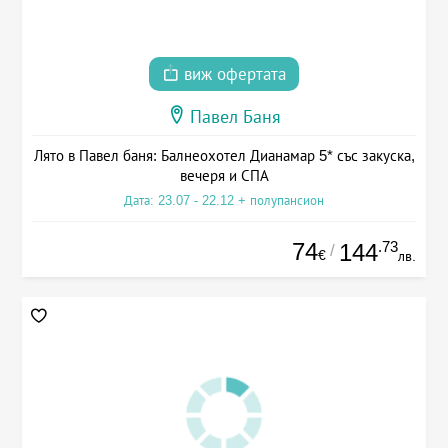
виж офертата
Павел Баня
Лято в Павел баня: Балнеохотел Дианамар 5* със закуска,
вечеря и СПА
Дата: 23.07 - 22.12 + полупансион
74
.73
144
/
€
лв.