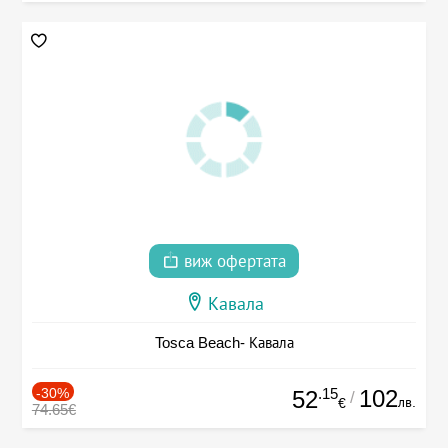
виж офертата
Кавала
Tosca Beach- Кавала
-30%
.15
102
52
/
лв.
€
74.65€