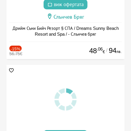
виж офертата
Слънчев Бряг
Дрийм Съни Бийч Резорт § СПА / Dreams Sunny Beach
Resort and Spa / - Слънчев бряг
-15%
.06
94
48
/
лв.
€
56.75€