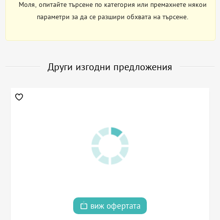
Моля, опитайте търсене по категория или премахнете някои
параметри за да се разшири обхвата на търсене.
Други изгодни предложения
виж офертата