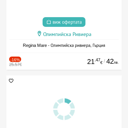
виж офертата
Олимпийска Ривиера
Regina Mare - Олимпийска ривиера, Гърция
-16%
.47
42
21
/
лв.
€
25.57€