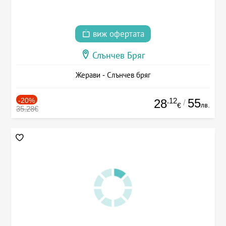
виж офертата
Слънчев Бряг
Жерави - Слънчев бряг
-20%
.12
55
28
/
лв.
€
35.28€