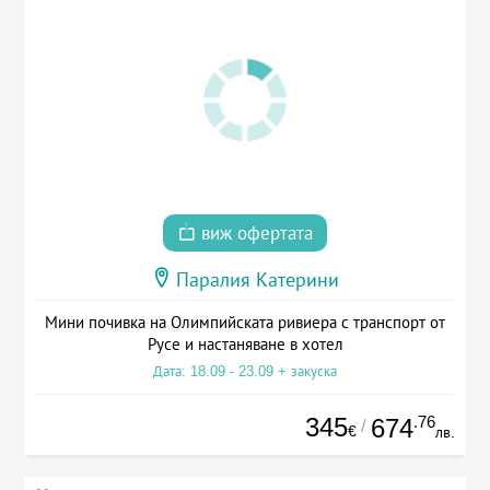
виж офертата
Паралия Катерини
Мини почивка на Олимпийската ривиера с транспорт от
Русе и настаняване в хотел
Дата: 18.09 - 23.09 + закуска
345
.76
674
/
€
лв.