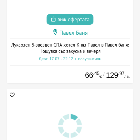
виж офертата
Павел Баня
Луксозен 5-звезден СПА хотел Княз Павел в Павел баня:
Нощувка със закуска и вечеря
Дата: 17.07 - 22.12 + полупансион
.45
.97
66
129
/
€
лв.