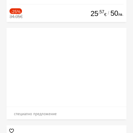
-25%
.57
50
25
/
лв.
€
34.05€
специално предложение