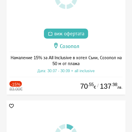
виж офертата
Созопол
Намаление 15% за All Inclusive в хотел Съни, Созопол на
50 м от плажа
Дата: 30.07 - 30.09 + all inclusive
-15%
.55
.98
70
137
/
€
лв.
83.00€