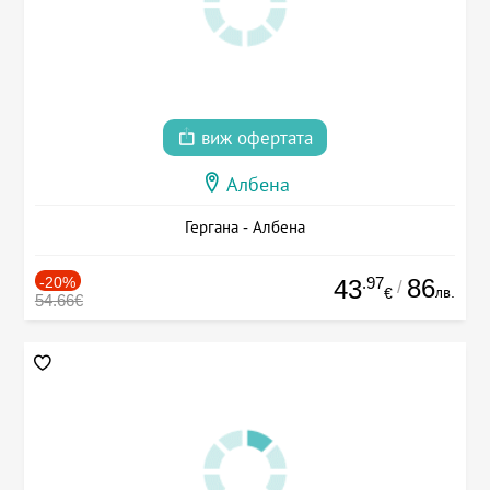
виж офертата
Албена
Гергана - Албена
-20%
.97
86
43
/
лв.
€
54.66€