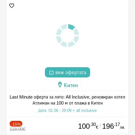
виж офертата
Китен
Last Minute оферта за лято: All Inclusive, реновиран хотел
Атлиман на 100 м от плажа в Китен
Дата: 01.06 - 29.09 + all inclusive
-15%
.30
.17
100
196
/
€
лв.
118.00€