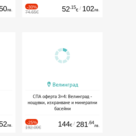
50
-30%
.15
102
52
/
лв.
лв.
€
74.65€
Велинград
СПА оферта 3=4: Велинград -
нощувки, изхранване и минерални
басейни
Дата: 01.07 - 30.09 + полупансион
52
-25%
144
.64
281
/
лв.
€
лв.
192.00€