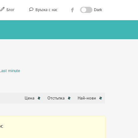
Блог
Връзка с нас
Dark
Last minute
Цена
Отстъпка
Най-нови
и: