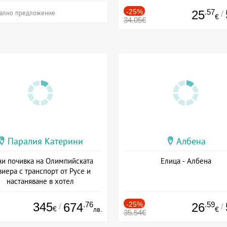
-25%
.57
25
/
ално предложение
€
34.05€
Паралия Катерини
Албена
и почивка на Олимпийската
Елица - Албена
виера с транспорт от Русе и
настаняване в хотел
Дата: 18.09 - 23.09 + закуска
345
.76
-25%
.59
674
26
/
/
€
лв.
€
35.54€