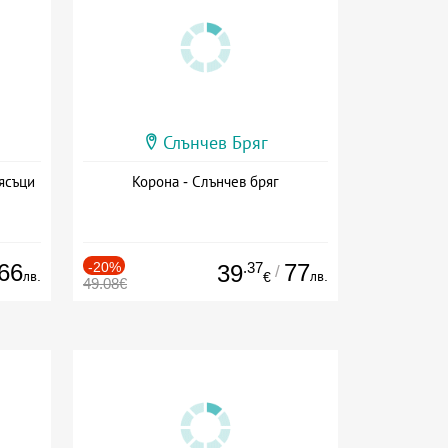
Слънчев Бряг
ясъци
Корона - Слънчев бряг
66
-20%
.37
77
39
/
лв.
лв.
€
49.08€