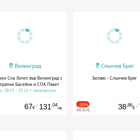
Велинград
Слънчев Бряг
зен Спа Хотел във Велинград с
Белвю - Слънчев бряг
ерални Басейни и СПА Пакет
а: 28.07 - 23.12 + полупансион
67
.04
-20%
.86
131
38
/
/
€
лв.
€
48.57€