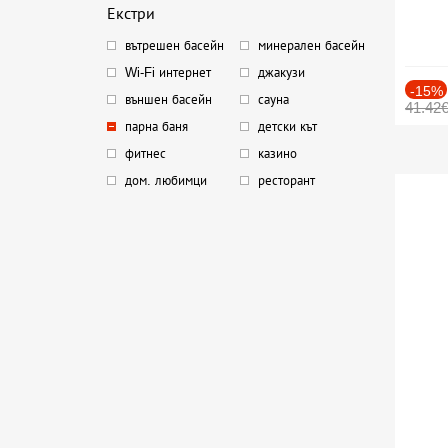
Екстри
вътрешен басейн
минерален басейн
Wi-Fi интернет
джакузи
-15%
външен басейн
сауна
41.42
парна баня
детски кът
фитнес
казино
дом. любимци
ресторант