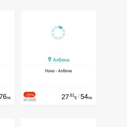
Албена
Нона - Албена
76
-25%
.61
54
27
/
лв.
лв.
€
37.02€