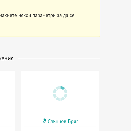
махнете някои параметри за да се
жения
Слънчев Бряг