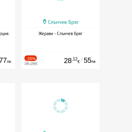
Слънчев Бряг
ърция
Жерави - Слънчев бряг
77
-20%
.12
55
28
/
лв.
лв.
€
35.28€