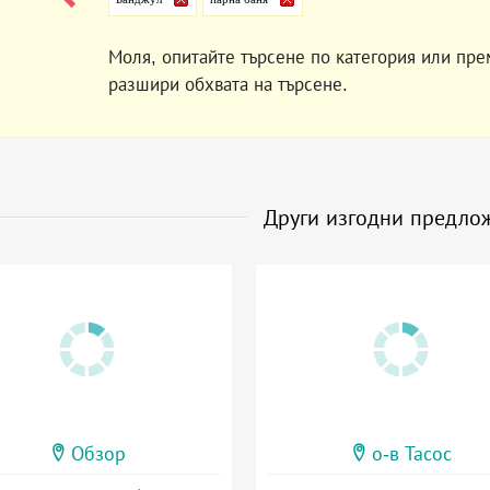
Моля, опитайте търсене по категория или пре
разшири обхвата на търсене.
Други изгодни предло
Обзор
о-в Тасос