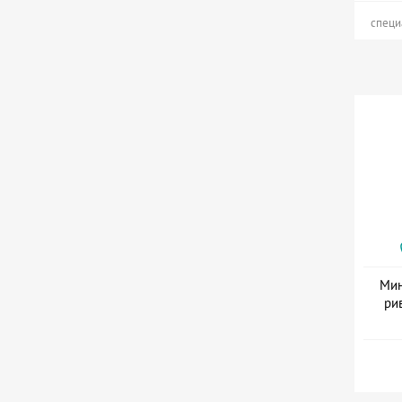
специ
Мин
ри