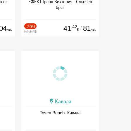
асос
ЕФЕКТ Гранд Виктория - Слънчев
бряг
04
-20%
.42
81
41
/
лв.
лв.
€
51.64€
Кавала
Tosca Beach- Кавала