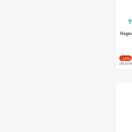
Regin
-16%
25.57