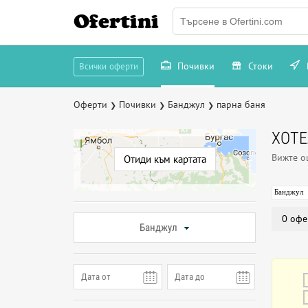
Ofertini
Почивки
Стоки
Всички оферти
Оферти
Почивки
Банджул
парна баня
❯
❯
❯
ХОТЕ
Вижте 
Отиди към картата
Банджул
0 офе
Банджул