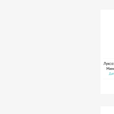
Луксо
Мин
Дат