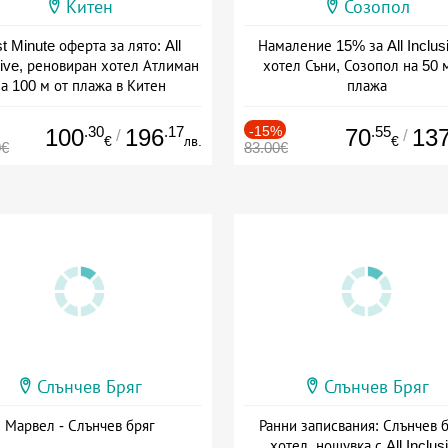
Китен
Созопол
t Minute оферта за лято: All
Намаление 15% за All Inclus
sive, реновиран хотел Атлиман
хотел Съни, Созопол на 50 
а 100 м от плажа в Китен
плажа
а: 01.06 - 29.09 + all inclusive
Дата: 30.07 - 30.09 + all inclus
.30
.17
-15%
.55
100
196
70
13
/
/
€
лв.
€
0€
83.00€
Слънчев Бряг
Слънчев Бряг
Марвел - Слънчев бряг
Ранни записвания: Слънчев б
хотел, нощувка с All Inclus