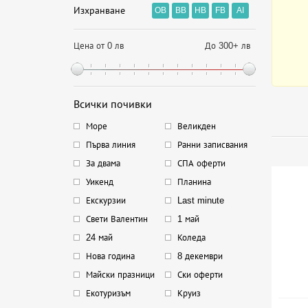
Изхранване
OB
BB
HB
FB
AI
Цена от 0 лв
До 300+ лв
Всички почивки
Море
Великден
Първа линия
Ранни записвания
За двама
СПА оферти
Уикенд
Планина
Екскурзии
Last minute
Свети Валентин
1 май
24 май
Коледа
Нова година
8 декември
Майски празници
Ски оферти
Екотуризъм
Круиз