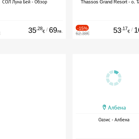
СОЛ Луна Бей - Обзор
Thassos Grand Resort - о. Т
.28
69
-15%
.17
1
35
53
/
/
лв.
€
€
€
62.38€
Албена
Оазис - Албена