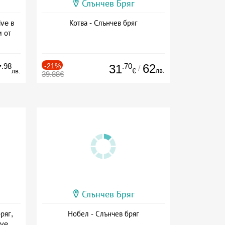
Слънчев Бряг
ive в
Котва - Слънчев бряг
м от
ive
.98
-21%
.70
62
7
31
/
лв.
лв.
€
39.88€
Слънчев Бряг
ряг,
Нобел - Слънчев бряг
ive