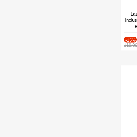
Las
Inclu
н
Дат
-15%
118.0