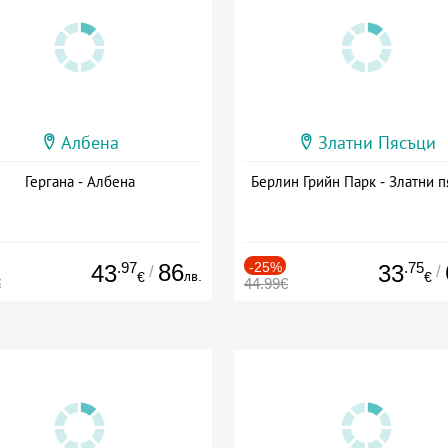
Албена
Златни Пясъци
Гергана - Албена
Берлин Грийн Парк - Златни п
.97
86
-25%
.75
43
33
/
/
лв.
€
€
€
44.99€