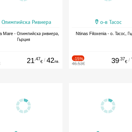
Олимпийска Ривиера
о-в Тасос
a Mare - Олимпийска ривиера,
Ntinas Filoxenia - о. Тасос, Г
Гърция
.47
42
-15%
.37
21
39
/
/
лв.
€
€
€
46.53€