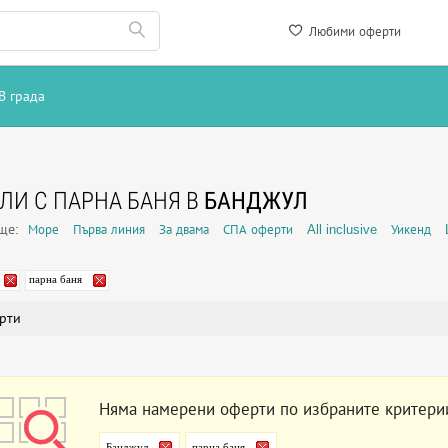
Любими оферти
В града
ЛИ С ПАРНА БАНЯ В
БАНДЖУЛ
още:
Море
Първа линия
За двама
СПА оферти
All inclusive
Уикенд
парна баня
рти
Няма намерени оферти по избраните критери
Банджул
парна баня