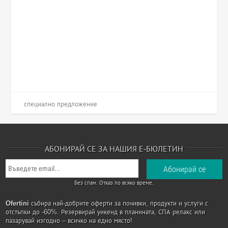
специално предложение
АБОНИРАЙ СЕ ЗА НАШИЯ Е-БЮЛЕТИН
Без спам. Отказ по всяко време.
Ofertini
събира най-добрите оферти за почивки, продукти и услуги с
отстъпки до -60%. Резервирай уикенд в планината, СПА релакс или
пазарувай изгодно – всичко на едно място!