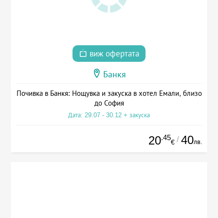
виж офертата
Банкя
Почивка в Банкя: Нощувка и закуска в хотел Емали, близо
до София
Дата: 29.07 - 30.12 + закуска
.45
40
20
/
лв.
€