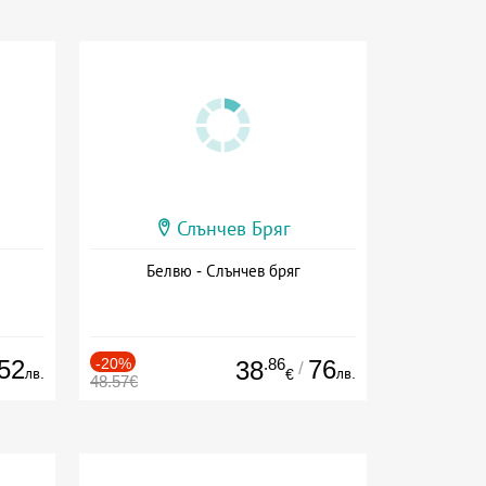
Слънчев Бряг
Белвю - Слънчев бряг
52
-20%
.86
76
38
/
лв.
лв.
€
48.57€