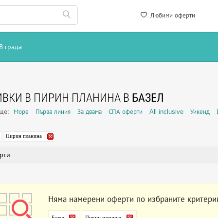
Любими оферти
В града
ВКИ В ПИРИН ПЛАНИНА В
БАЗЕЛ
още:
Море
Първа линия
За двама
СПА оферти
All inclusive
Уикенд
Пирин планина
рти
Няма намерени оферти по избраните критери
Базел
Пирин планина