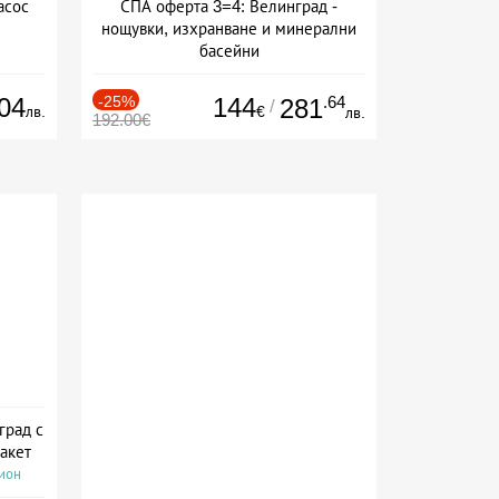
асос
СПА оферта 3=4: Велинград -
нощувки, изхранване и минерални
басейни
Дата: 01.07 - 30.09 + полупансион
04
-25%
144
.64
281
/
лв.
€
лв.
192.00€
град с
акет
сион