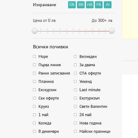
Изхранване
OB
BB
HB
FB
AI
Цена от 0 лв
До 300+ лв
Всички почивки
Море
Великден
Първа линия
За двама
Ранни записвания
СПА оферти
Планина
Уикенд
Екскурзии
Last minute
Ски оферти
Екотуризъм
Круиз
Свети Валентин
1 май
24 май
Коледа
Нова година
8 декември
Майски празници