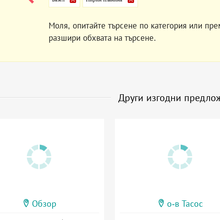
Моля, опитайте търсене по категория или пре
разшири обхвата на търсене.
Други изгодни предло
Обзор
о-в Тасос