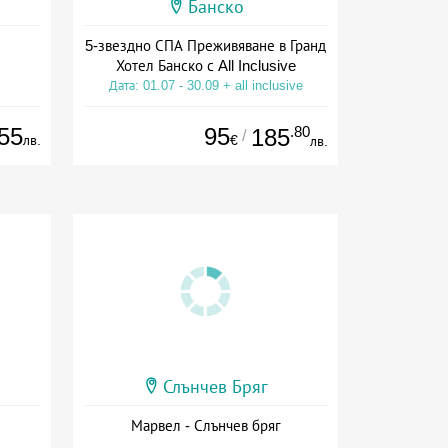
Банско
5-звездно СПА Преживяване в Гранд
Хотел Банско с All Inclusive
Дата: 01.07 - 30.09 + all inclusive
55
95
.80
185
/
лв.
€
лв.
Слънчев Бряг
Марвел - Слънчев бряг