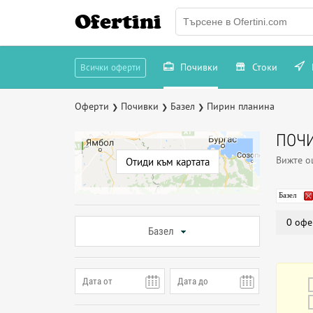
Ofertini
Почивки
Стоки
Всички оферти
Оферти
Почивки
Базел
Пирин планина
❯
❯
❯
ПОЧИ
Вижте 
Отиди към картата
Базел
0 офе
Базел