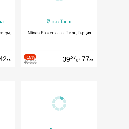
ра
о-в Тасос
виера,
Ntinas Filoxenia - о. Тасос, Гърция
42
-15%
.37
77
39
/
лв.
лв.
€
46.53€