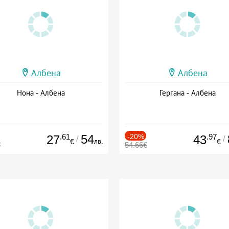
Албена
Албена
Нона - Албена
Гергана - Албена
.61
54
-20%
.97
27
43
/
/
лв.
€
€
€
54.66€