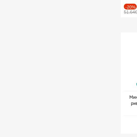
-20%
51.64
Мин
ри