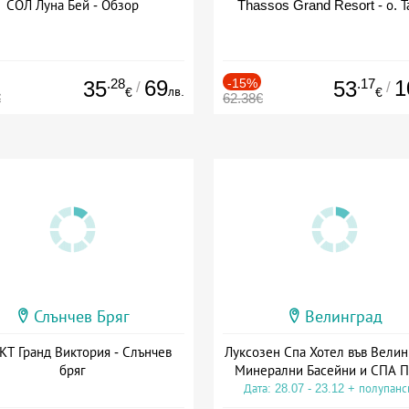
СОЛ Луна Бей - Обзор
Thassos Grand Resort - о. Т
.28
69
-15%
.17
1
35
53
/
/
лв.
€
€
€
62.38€
Слънчев Бряг
Велинград
Т Гранд Виктория - Слънчев
Луксозен Спа Хотел във Велин
бряг
Минерални Басейни и СПА П
Дата: 28.07 - 23.12 + полупан