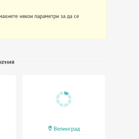
махнете някои параметри за да се
жения
Велинград