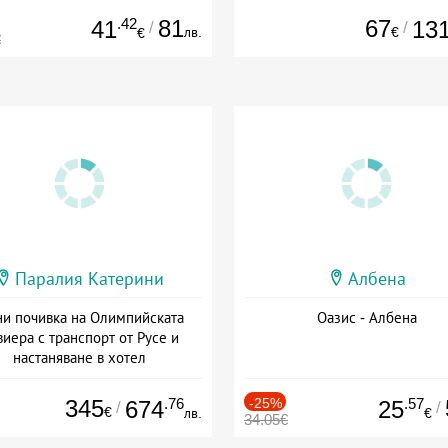
.42
81
67
41
13
/
/
лв.
€
€
€
Паралия Катерини
Албена
и почивка на Олимпийската
Оазис - Албена
виера с транспорт от Русе и
настаняване в хотел
Дата: 18.09 - 23.09 + закуска
345
.76
-25%
.57
674
25
/
/
€
лв.
€
34.05€