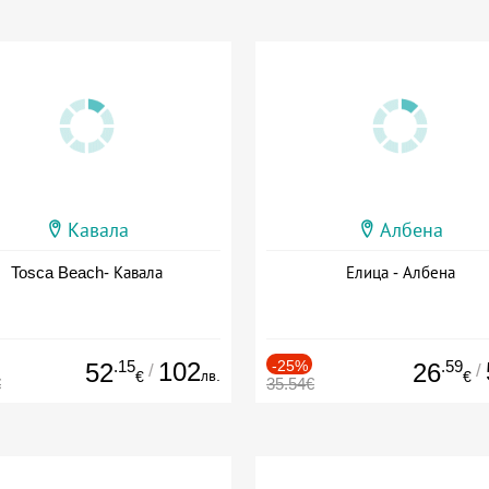
Кавала
Албена
Tosca Beach- Кавала
Елица - Албена
.15
102
-25%
.59
52
26
/
/
лв.
€
€
€
35.54€