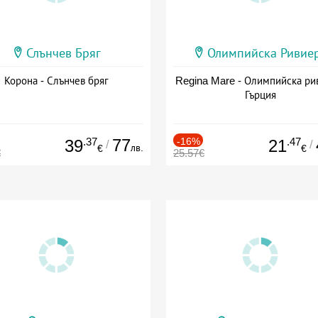
Слънчев Бряг
Олимпийска Ривие
Корона - Слънчев бряг
Regina Mare - Олимпийска ри
Гърция
.37
77
-16%
.47
39
21
/
/
лв.
€
€
€
25.57€