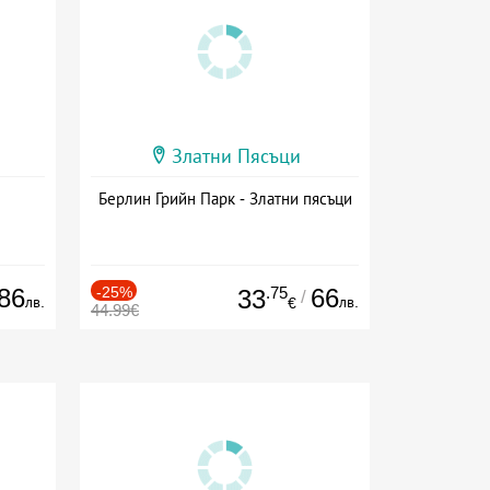
Златни Пясъци
Берлин Грийн Парк - Златни пясъци
86
-25%
.75
66
33
/
лв.
лв.
€
44.99€