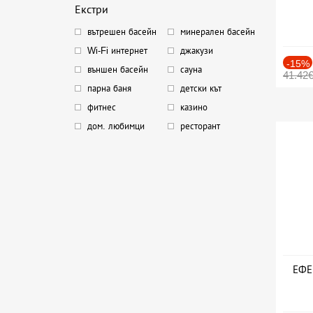
Екстри
вътрешен басейн
минерален басейн
Wi-Fi интернет
джакузи
-15%
външен басейн
сауна
41.42
парна баня
детски кът
фитнес
казино
дом. любимци
ресторант
ЕФЕК