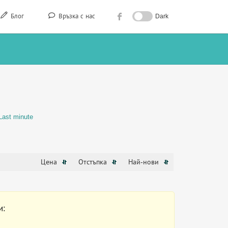
Блог
Връзка с нас
Dark
Last minute
Цена
Отстъпка
Най-нови
и: