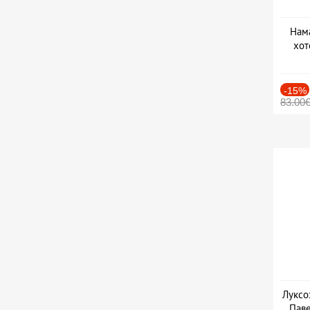
Нама
хот
Дат
-15%
83.00
Луксо
Паве