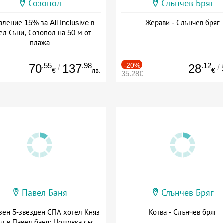
Созопол
Слънчев Бряг
ление 15% за All Inclusive в
Жерави - Слънчев бряг
ел Съни, Созопол на 50 м от
плажа
а: 30.07 - 30.09 + all inclusive
.55
.98
-20%
.12
70
137
28
/
/
€
лв.
€
€
35.28€
Павел Баня
Слънчев Бряг
зен 5-звезден СПА хотел Княз
Котва - Слънчев бряг
л в Павел баня: Нощувка със