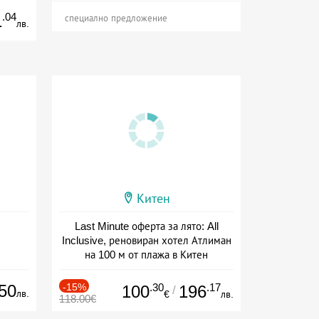
.04
1
специално предложение
лв.
Китен
Last Minute оферта за лято: All
Inclusive, реновиран хотел Атлиман
на 100 м от плажа в Китен
Дата: 01.06 - 29.09 + all inclusive
50
-15%
.30
.17
100
196
/
лв.
€
лв.
118.00€