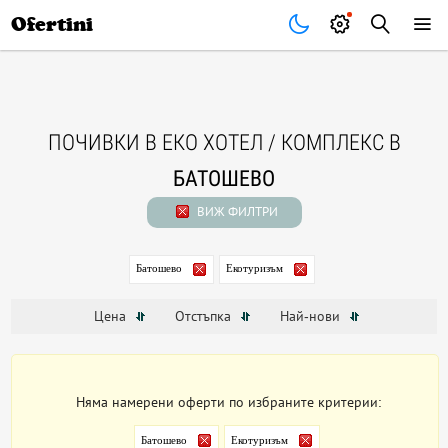
Почивки
Стоки
В града
Всички оферти
Ofertini
ПОЧИВКИ В ЕКО ХОТЕЛ / КОМПЛЕКС В
БАТОШЕВО
ВИЖ ФИЛТРИ
Батошево
Екотуризъм
Цена
Отстъпка
Най-нови
Няма намерени оферти по избраните критерии:
Батошево
Екотуризъм