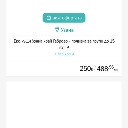
виж офертата
Узана
Еко къщи Узана край Габрово - почивка за групи до 15
души
+ без храна
250
.96
488
/
€
лв.