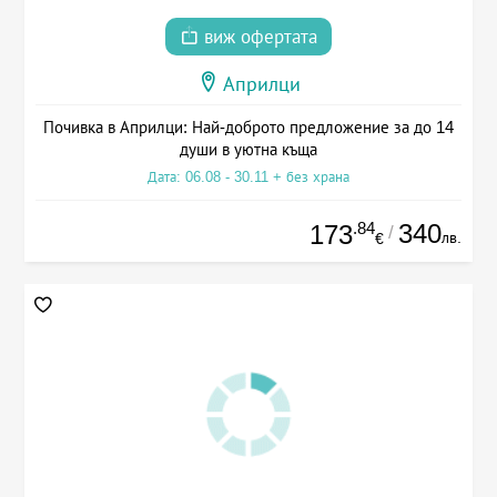
виж офертата
Априлци
Почивка в Априлци: Най-доброто предложение за до 14
души в уютна къща
Дата: 06.08 - 30.11 + без храна
.84
340
173
/
лв.
€