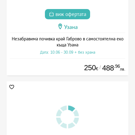
виж офертата
Узана
Незабравима почивка край Габрово в самостоятелна еко
къща Узана
Дата: 10.06 - 30.09 + без храна
250
.96
488
/
€
лв.