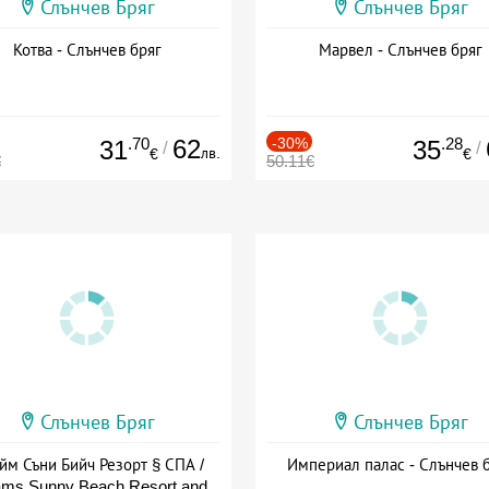
Слънчев Бряг
Слънчев Бряг
Котва - Слънчев бряг
Марвел - Слънчев бряг
.70
62
-30%
.28
31
35
/
/
лв.
€
€
€
50.11€
Слънчев Бряг
Слънчев Бряг
йм Съни Бийч Резорт § СПА /
Империал палас - Слънчев 
ms Sunny Beach Resort and