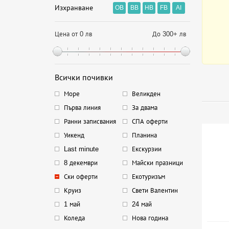
Изхранване
OB
BB
HB
FB
AI
Цена от 0 лв
До 300+ лв
Всички почивки
Море
Великден
Първа линия
За двама
Ранни записвания
СПА оферти
Уикенд
Планина
Last minute
Екскурзии
8 декември
Майски празници
Ски оферти
Екотуризъм
Круиз
Свети Валентин
1 май
24 май
Коледа
Нова година