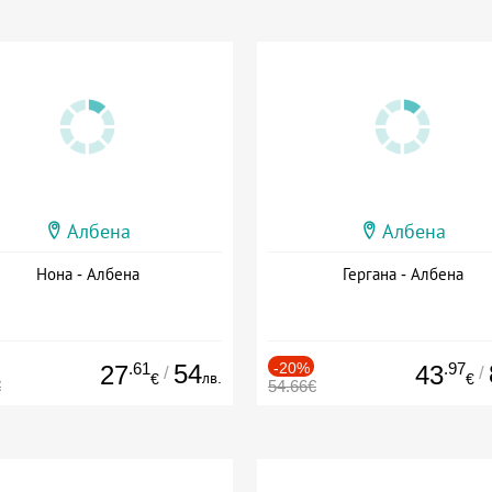
Албена
Албена
Нона - Албена
Гергана - Албена
.61
54
-20%
.97
27
43
/
/
лв.
€
€
€
54.66€