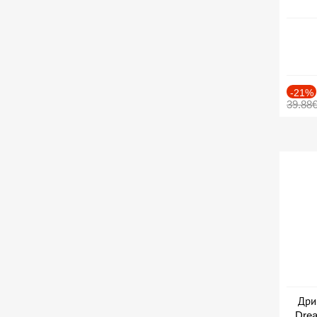
-21%
39.88
Дри
Drea