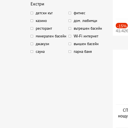
Екстри
детски кът
фитнес
казино
дом. любимци
-15%
ресторант
вътрешен басейн
41.42
минерален басейн
Wi-Fi интернет
джакузи
външен басейн
сауна
парна баня
СП
нощу
Дат