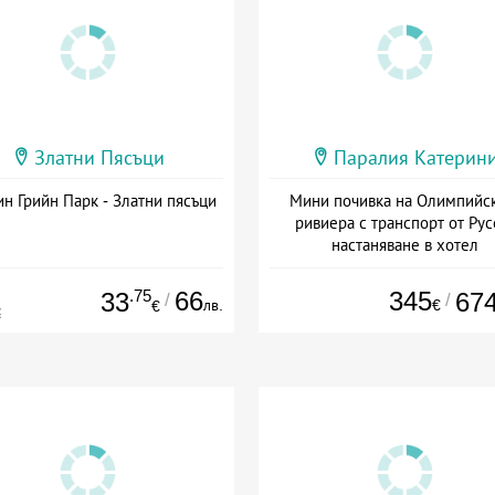
Златни Пясъци
Паралия Катерин
н Грийн Парк - Златни пясъци
Мини почивка на Олимпийс
ривиера с транспорт от Рус
настаняване в хотел
Дата: 18.09 - 23.09 + закуск
.75
66
345
33
67
/
/
лв.
€
€
€