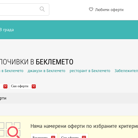
Любими оферти
В града
ПОЧИВКИ В
БЕКЛЕМЕТО
 в Беклемето
джакузи в Беклемето
ресторант в Беклемето
Забележител
Ски оферти
рти
Няма намерени оферти по избраните критери
Беклемето
Ски оферти