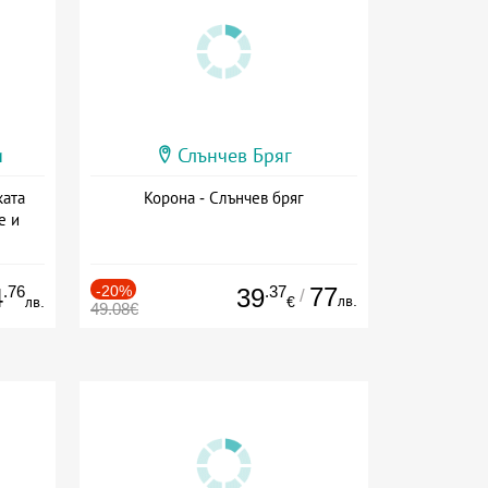
и
Слънчев Бряг
ката
Корона - Слънчев бряг
е и
а
.76
-20%
.37
77
4
39
/
лв.
лв.
€
49.08€