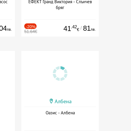
асос
ЕФЕКТ Гранд Виктория - Слънчев
бряг
04
-20%
.42
81
41
/
лв.
лв.
€
51.64€
Албена
Оазис - Албена