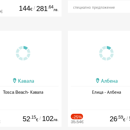
144
.64
281
/
специално предложение
€
лв.
0€
Кавала
Албена
Tosca Beach- Кавала
Елица - Албена
.15
102
-25%
.59
52
26
/
/
лв.
€
€
€
35.54€