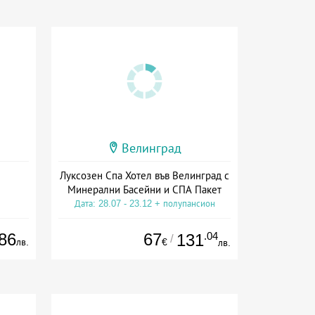
Велинград
Луксозен Спа Хотел във Велинград с
Минерални Басейни и СПА Пакет
Дата: 28.07 - 23.12 + полупансион
86
67
.04
131
/
лв.
€
лв.