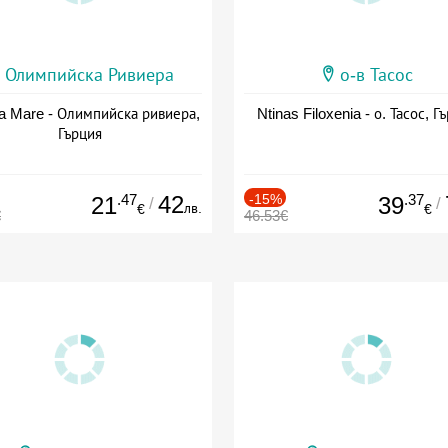
Олимпийска Ривиера
о-в Тасос
a Mare - Олимпийска ривиера,
Ntinas Filoxenia - о. Тасос, Г
Гърция
.47
42
-15%
.37
21
39
/
/
лв.
€
€
€
46.53€