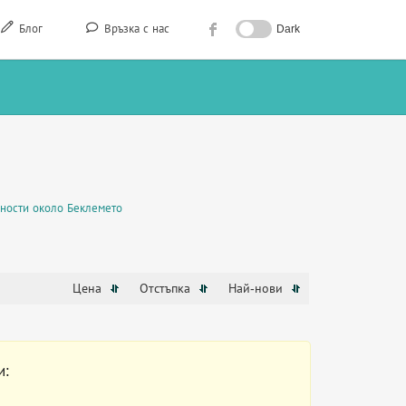
Блог
Връзка с нас
Dark
ности около Беклемето
Цена
Отстъпка
Най-нови
и: