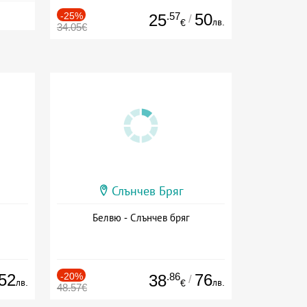
-25%
.57
50
25
/
лв.
€
34.05€
Слънчев Бряг
Белвю - Слънчев бряг
52
-20%
.86
76
38
/
лв.
лв.
€
48.57€