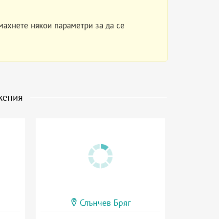
махнете някои параметри за да се
жения
Слънчев Бряг