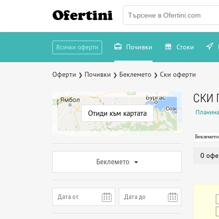
Ofertini
Почивки
Стоки
Всички оферти
Оферти
Почивки
Беклемето
Ски оферти
❯
❯
❯
СКИ 
Планина
Отиди към картата
Беклемето
0 офе
Беклемето