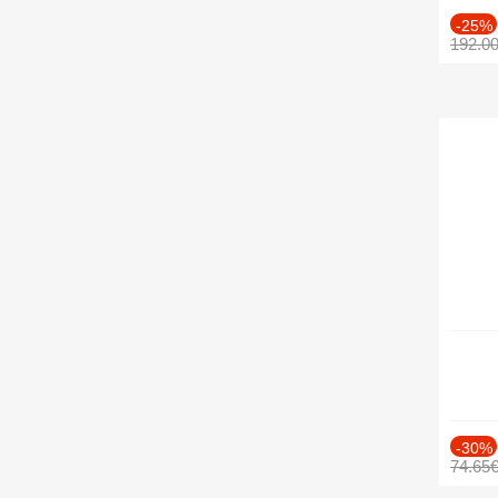
-25%
192.0
-30%
74.65