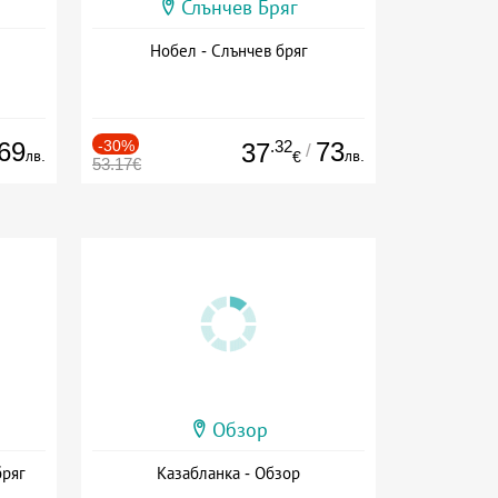
Слънчев Бряг
Нобел - Слънчев бряг
69
-30%
.32
73
37
/
лв.
лв.
€
53.17€
Обзор
бряг
Казабланка - Обзор