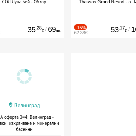
СОЛ Луна Бей - Обзор
Thassos Grand Resort - о. Т
.28
69
-15%
.17
1
35
53
/
/
лв.
€
€
€
62.38€
Велинград
А оферта 3=4: Велинград -
вки, изхранване и минерални
басейни
а: 01.07 - 30.09 + полупансион