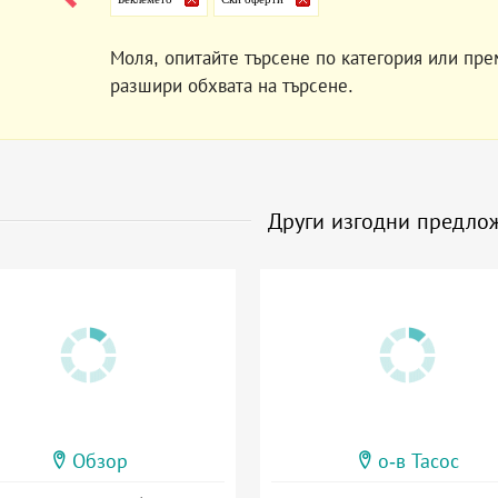
Моля, опитайте търсене по категория или пре
разшири обхвата на търсене.
Други изгодни предло
Обзор
о-в Тасос