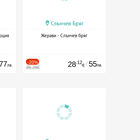
Слънчев Бряг
ърция
Жерави - Слънчев бряг
77
-20%
.12
55
28
/
лв.
лв.
€
35.28€