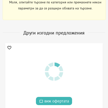
Моля, опитайте търсене по категория или премахнете някои
параметри за да се разшири обхвата на търсене.
Други изгодни предложения
виж офертата