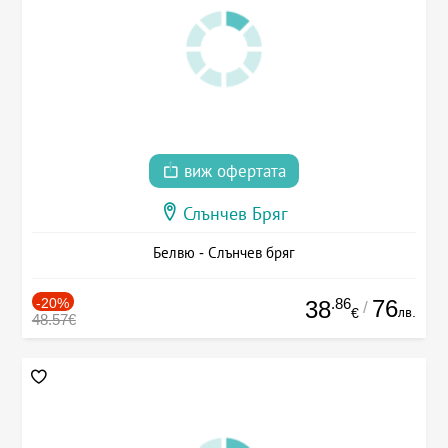
виж офертата
Слънчев Бряг
Белвю - Слънчев бряг
-20%
.86
76
38
/
лв.
€
48.57€