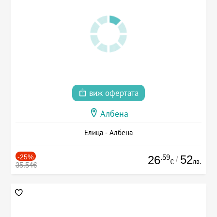
виж офертата
Албена
Елица - Албена
-25%
.59
52
26
/
лв.
€
35.54€