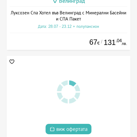
Велинград
Луксозен Спа Хотел във Велинград с Минерални Басейни
и СПА Пакет
Дата: 28.07 - 23.12 + полупансион
67
.04
131
/
€
лв.
виж офертата