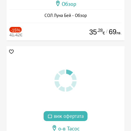
Обзор
СОЛ Луна Бей - Обзор
-15%
.28
69
35
/
лв.
€
41.42€
виж офертата
о-в Тасос