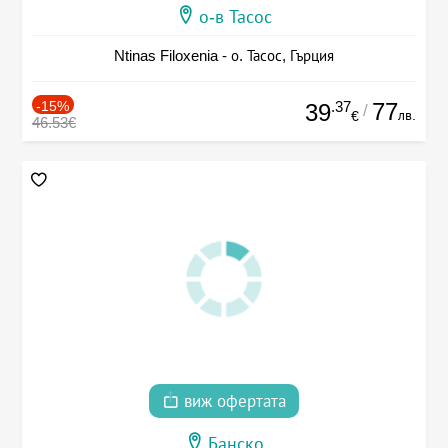
о-в Тасос
Ntinas Filoxenia - о. Тасос, Гърция
-15%
.37
77
39
/
лв.
€
46.53€
виж офертата
Банско