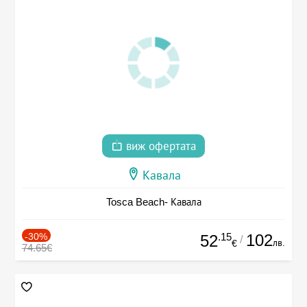
виж офертата
Кавала
Tosca Beach- Кавала
-30%
.15
102
52
/
лв.
€
74.65€