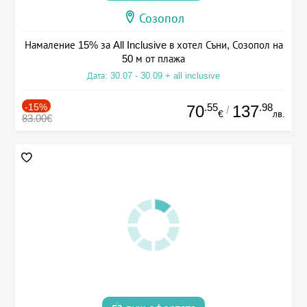
Созопол
Намаление 15% за All Inclusive в хотел Съни, Созопол на
50 м от плажа
Дата: 30.07 - 30.09 + all inclusive
-15%
.55
.98
70
137
/
€
лв.
83.00€