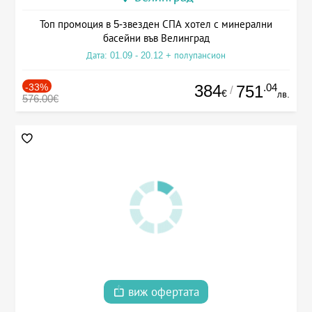
Топ промоция в 5-звезден СПА хотел с минерални
басейни във Велинград
Дата: 01.09 - 20.12 + полупансион
-33%
384
.04
751
/
€
лв.
576.00€
виж офертата