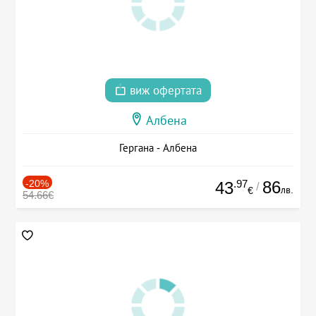
виж офертата
Албена
Гергана - Албена
-20%
.97
86
43
/
лв.
€
54.66€