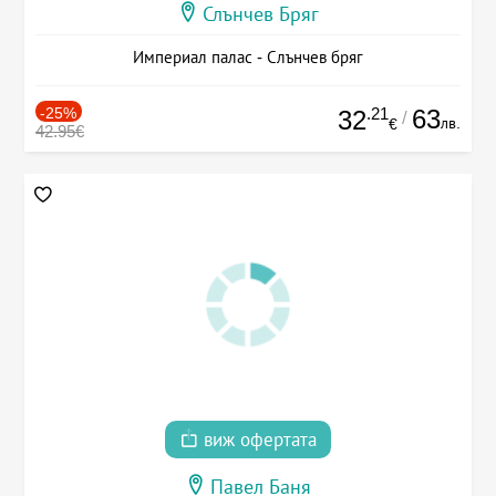
Слънчев Бряг
Империал палас - Слънчев бряг
-25%
.21
63
32
/
лв.
€
42.95€
виж офертата
Павел Баня