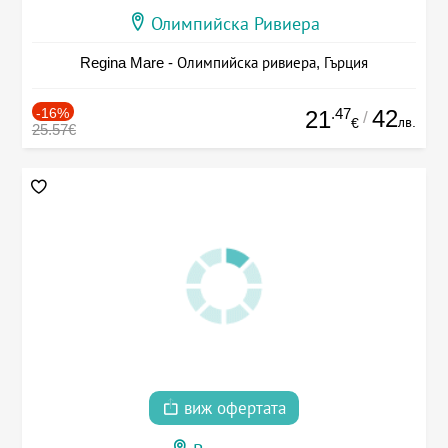
Олимпийска Ривиера
Regina Mare - Олимпийска ривиера, Гърция
-16%
.47
42
21
/
лв.
€
25.57€
виж офертата