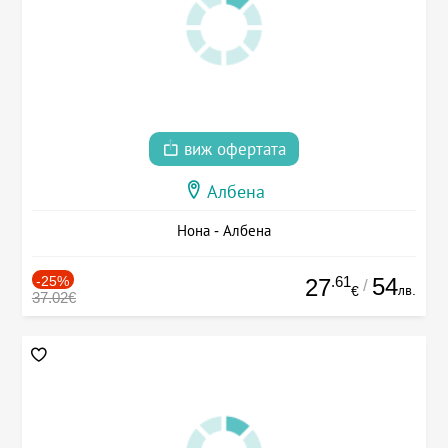
виж офертата
Албена
Нона - Албена
-25%
.61
54
27
/
лв.
€
37.02€