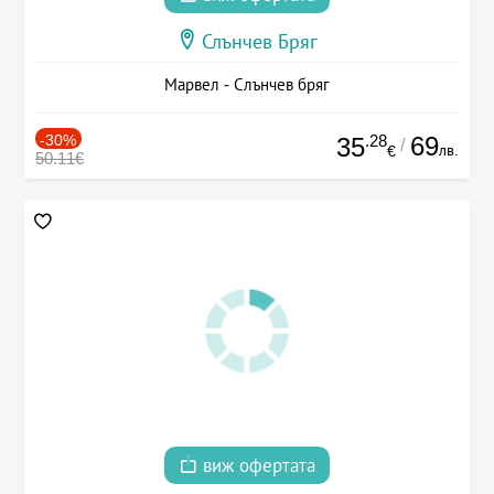
Слънчев Бряг
Марвел - Слънчев бряг
-30%
.28
69
35
/
лв.
€
50.11€
виж офертата