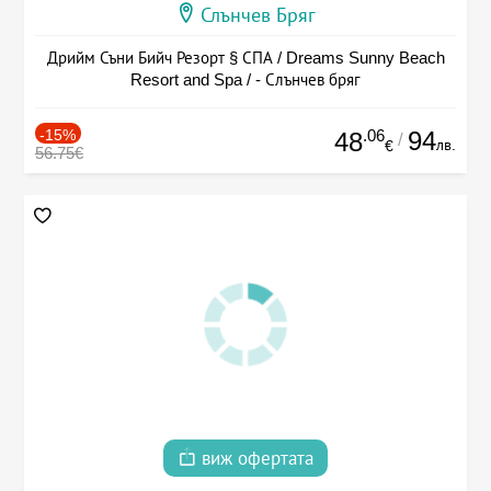
Слънчев Бряг
Дрийм Съни Бийч Резорт § СПА / Dreams Sunny Beach
Resort and Spa / - Слънчев бряг
-15%
.06
94
48
/
лв.
€
56.75€
виж офертата