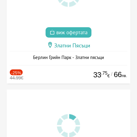
виж офертата
Златни Пясъци
Берлин Грийн Парк - Златни пясъци
-25%
.75
66
33
/
лв.
€
44.99€