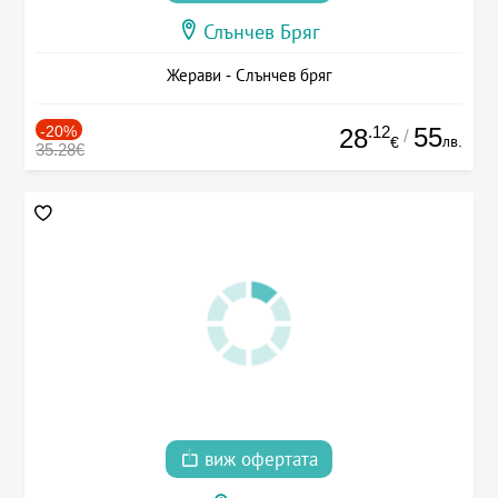
Слънчев Бряг
Жерави - Слънчев бряг
-20%
.12
55
28
/
лв.
€
35.28€
виж офертата