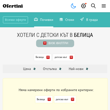
Ofertini
Почивки
Стоки
В града
Всички оферти
ХОТЕЛИ С ДЕТСКИ КЪТ В
БЕЛИЦА
ВИЖ ФИЛТРИ
Белица
детски кът
Цена
Отстъпка
Най-нови
Няма намерени оферти по избраните критерии:
Белица
детски кът