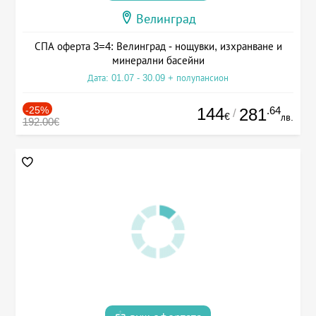
Велинград
СПА оферта 3=4: Велинград - нощувки, изхранване и
минерални басейни
Дата: 01.07 - 30.09 + полупансион
-25%
144
.64
281
/
€
лв.
192.00€