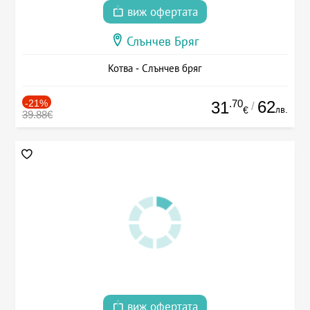
виж офертата
Слънчев Бряг
Котва - Слънчев бряг
-21%
.70
62
31
/
лв.
€
39.88€
виж офертата