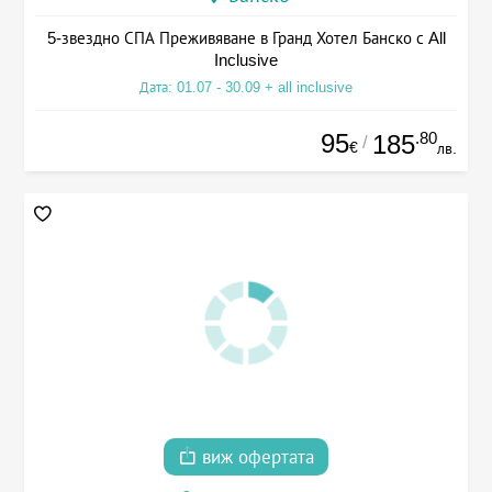
5-звездно СПА Преживяване в Гранд Хотел Банско с All
Inclusive
Дата: 01.07 - 30.09 + all inclusive
95
.80
185
/
€
лв.
виж офертата