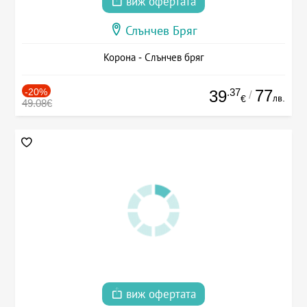
виж офертата
Слънчев Бряг
Корона - Слънчев бряг
-20%
.37
77
39
/
лв.
€
49.08€
виж офертата