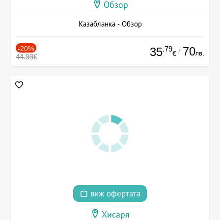
Обзор
Казабланка - Обзор
-20%
.79
70
35
/
лв.
€
44.99€
виж офертата
Хисаря