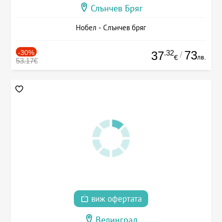
Слънчев Бряг
Нобел - Слънчев бряг
-30%
.32
73
37
/
лв.
€
53.17€
виж офертата
Велинград