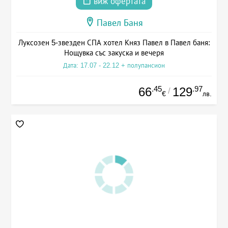
виж офертата
Павел Баня
Луксозен 5-звезден СПА хотел Княз Павел в Павел баня:
Нощувка със закуска и вечеря
Дата: 17.07 - 22.12 + полупансион
.45
.97
66
129
/
€
лв.