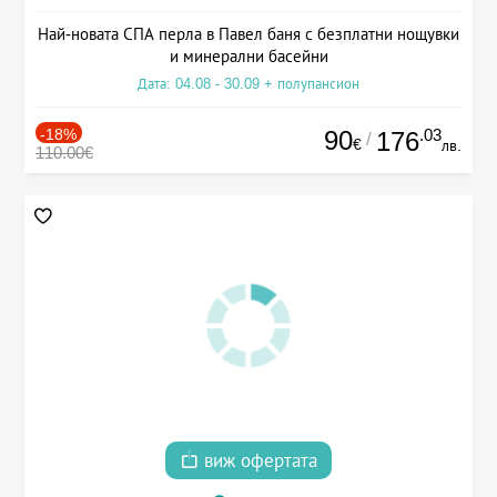
Най-новата СПА перла в Павел баня с безплатни нощувки
и минерални басейни
Дата: 04.08 - 30.09 + полупансион
-18%
90
.03
176
/
€
лв.
110.00€
виж офертата