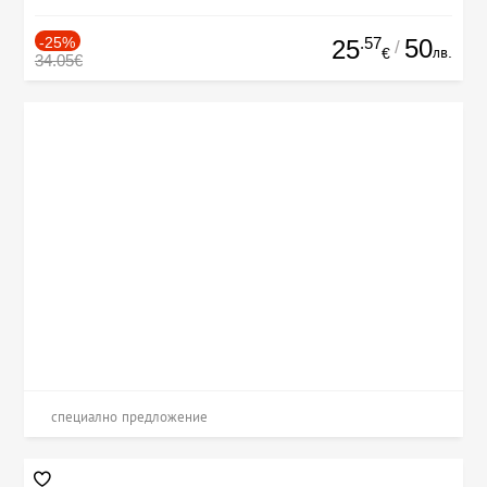
-25%
.57
50
25
/
лв.
€
34.05€
специално предложение