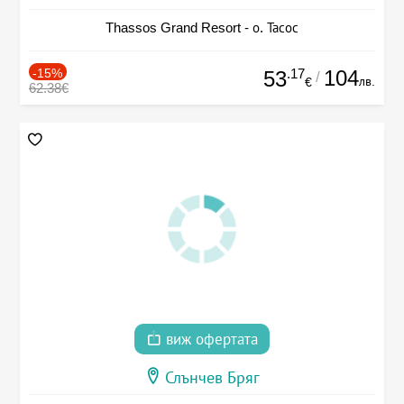
Thassos Grand Resort - о. Тасос
-15%
.17
104
53
/
лв.
€
62.38€
виж офертата
Слънчев Бряг