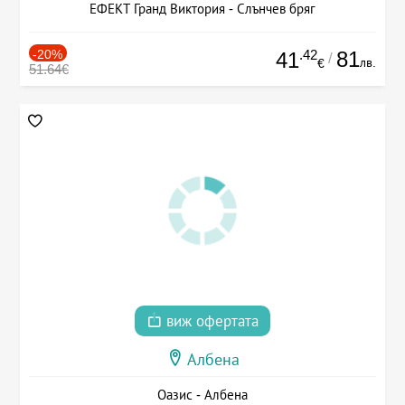
ЕФЕКТ Гранд Виктория - Слънчев бряг
-20%
.42
81
41
/
лв.
€
51.64€
виж офертата
Албена
Оазис - Албена