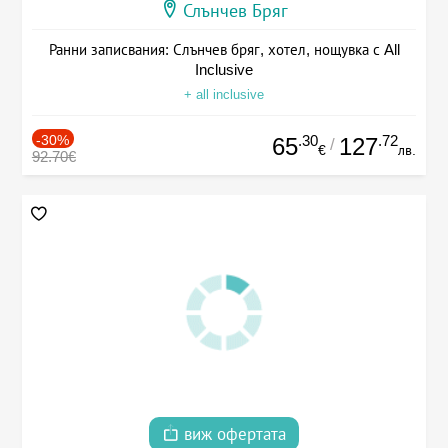
Слънчев Бряг
Ранни записвания: Слънчев бряг, хотел, нощувка с All
Inclusive
+ all inclusive
-30%
.30
.72
65
127
/
€
лв.
92.70€
виж офертата