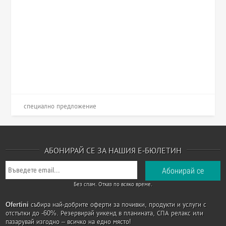
специално предложение
АБОНИРАЙ СЕ ЗА НАШИЯ Е-БЮЛЕТИН
Без спам. Отказ по всяко време.
Ofertini
събира най-добрите оферти за почивки, продукти и услуги с
отстъпки до -60%. Резервирай уикенд в планината, СПА релакс или
пазарувай изгодно – всичко на едно място!