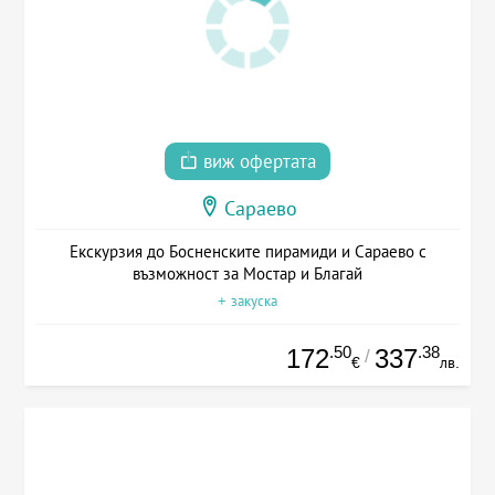
виж офертата
Сараево
Екскурзия до Босненските пирамиди и Сараево с
възможност за Мостар и Благай
+ закуска
.50
.38
172
337
/
€
лв.