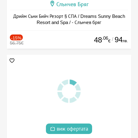
Слънчев Бряг
Дрийм Съни Бийч Резорт § СПА / Dreams Sunny Beach
Resort and Spa / - Слънчев бряг
-15%
.06
94
48
/
лв.
€
56.75€
виж офертата