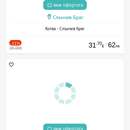
виж офертата
Слънчев Бряг
Котва - Слънчев бряг
-21%
.70
62
31
/
лв.
€
39.88€
виж офертата