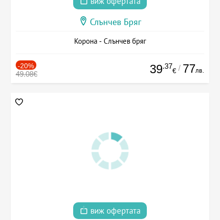
виж офертата
Слънчев Бряг
Корона - Слънчев бряг
-20%
.37
77
39
/
лв.
€
49.08€
виж офертата