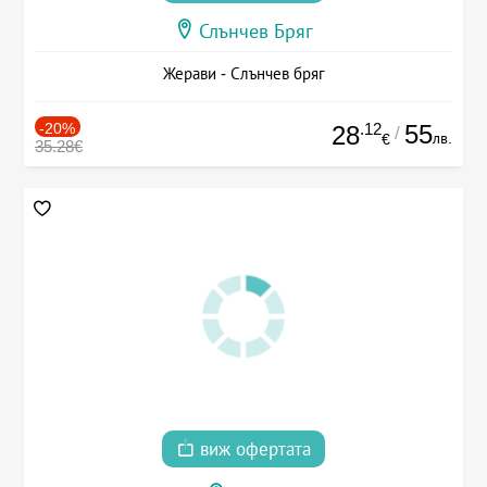
Слънчев Бряг
Жерави - Слънчев бряг
-20%
.12
55
28
/
лв.
€
35.28€
виж офертата