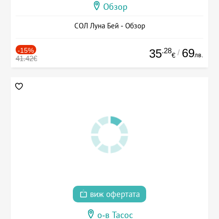
Обзор
СОЛ Луна Бей - Обзор
-15%
.28
69
35
/
лв.
€
41.42€
виж офертата
о-в Тасос