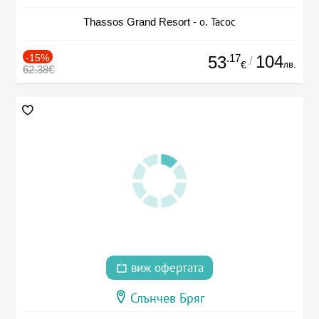
Thassos Grand Resort - о. Тасос
-15%
.17
104
53
/
лв.
€
62.38€
виж офертата
Слънчев Бряг