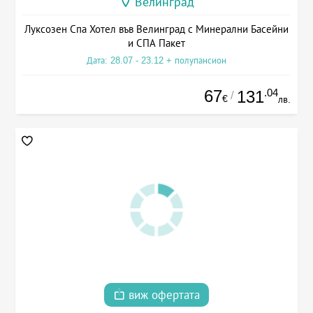
Велинград
Луксозен Спа Хотел във Велинград с Минерални Басейни
и СПА Пакет
Дата: 28.07 - 23.12 + полупансион
67
.04
131
/
€
лв.
виж офертата