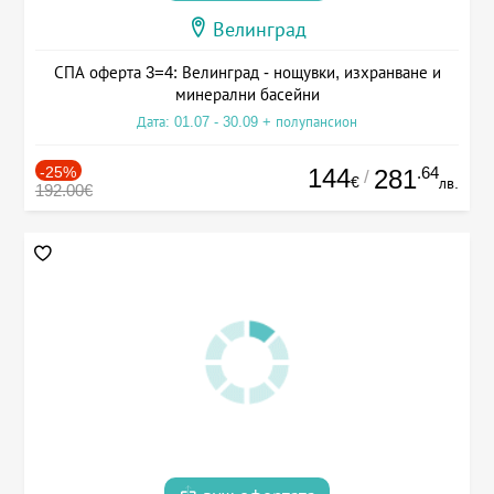
Велинград
СПА оферта 3=4: Велинград - нощувки, изхранване и
минерални басейни
Дата: 01.07 - 30.09 + полупансион
-25%
144
.64
281
/
€
лв.
192.00€