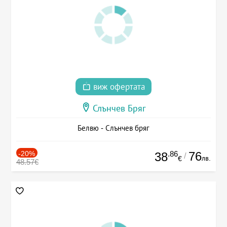
виж офертата
Слънчев Бряг
Белвю - Слънчев бряг
-20%
.86
76
38
/
лв.
€
48.57€