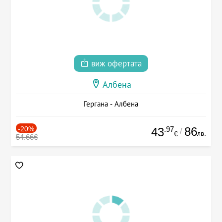
виж офертата
Албена
Гергана - Албена
-20%
.97
86
43
/
лв.
€
54.66€