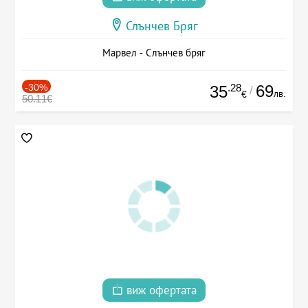
Слънчев Бряг
Марвел - Слънчев бряг
-30%
.28
69
35
/
лв.
€
50.11€
виж офертата