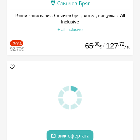
Слънчев Бряг
Ранни записвания: Слънчев бряг, хотел, нощувка с All
Inclusive
+ all inclusive
-30%
.30
.72
65
127
/
€
лв.
92.70€
виж офертата