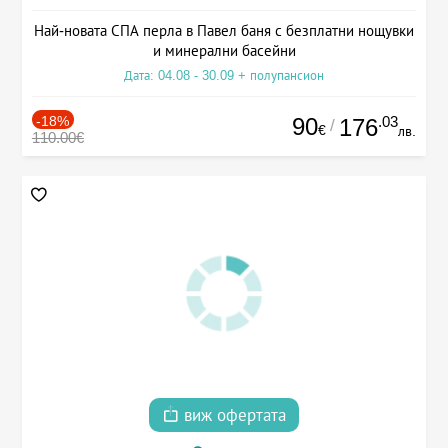
Най-новата СПА перла в Павел баня с безплатни нощувки
и минерални басейни
Дата: 04.08 - 30.09 + полупансион
-18%
90
.03
176
/
€
лв.
110.00€
виж офертата