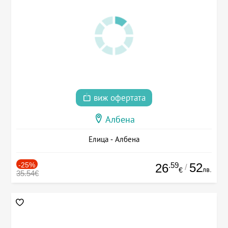
виж офертата
Албена
Елица - Албена
-25%
.59
52
26
/
лв.
€
35.54€