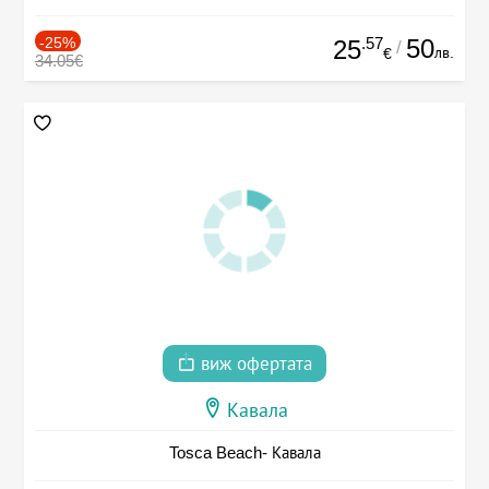
-25%
.57
50
25
/
лв.
€
34.05€
виж офертата
Кавала
Tosca Beach- Кавала