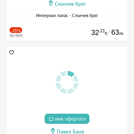
Слънчев Бряг
Империал палас - Слънчев бряг
-25%
.21
63
32
/
лв.
€
42.95€
виж офертата
Павел Баня