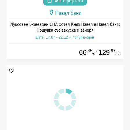
виж офертата
Павел Баня
Луксозен 5-звезден СПА хотел Княз Павел в Павел баня:
Нощувка със закуска и вечеря
Дата: 17.07 - 22.12 + полупансион
.45
.97
66
129
/
€
лв.