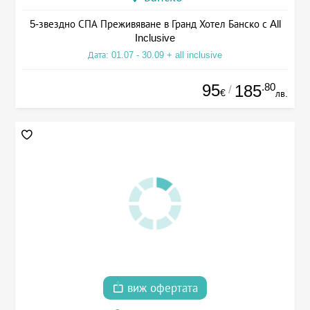
5-звездно СПА Преживяване в Гранд Хотел Банско с All
Inclusive
Дата: 01.07 - 30.09 + all inclusive
95
.80
185
/
€
лв.
виж офертата