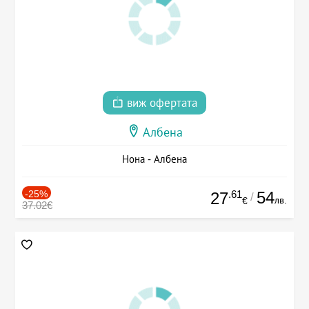
виж офертата
Албена
Нона - Албена
-25%
.61
54
27
/
лв.
€
37.02€