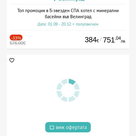
Топ промоция в 5-звезден СПА хотел с минерални
басейни във Велинград
Дата: 01.09 - 20.12 + полупансион
-33%
384
.04
751
/
€
лв.
576.00€
виж офертата