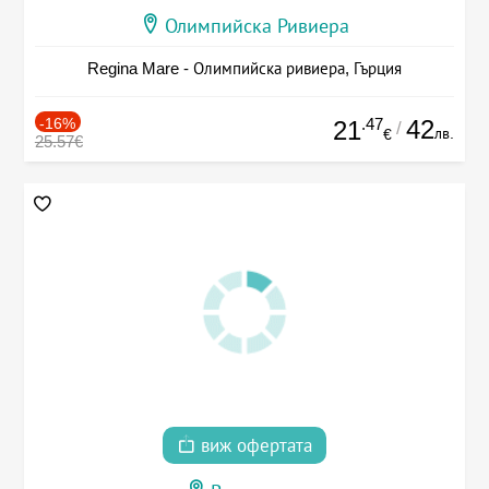
Олимпийска Ривиера
Regina Mare - Олимпийска ривиера, Гърция
-16%
.47
42
21
/
лв.
€
25.57€
виж офертата