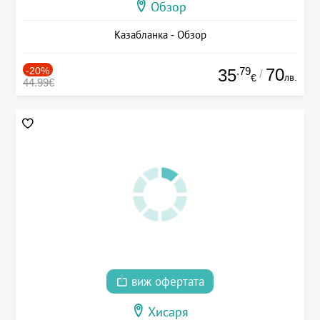
Обзор
Казабланка - Обзор
-20%
.79
70
35
/
лв.
€
44.99€
виж офертата
Хисаря