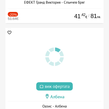
ЕФЕКТ Гранд Виктория - Слънчев бряг
-20%
.42
81
41
/
лв.
€
51.64€
виж офертата
Албена
Оазис - Албена