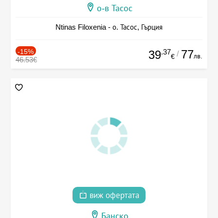
о-в Тасос
Ntinas Filoxenia - о. Тасос, Гърция
-15%
.37
77
39
/
лв.
€
46.53€
виж офертата
Банско