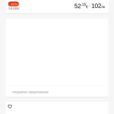
-30%
.15
102
52
/
лв.
€
74.65€
специално предложение