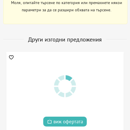
Моля, опитайте търсене по категория или премахнете някои
параметри за да се разшири обхвата на търсене.
Други изгодни предложения
виж офертата