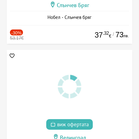
Слънчев Бряг
Нобел - Слънчев бряг
-30%
.32
73
37
/
лв.
€
53.17€
виж офертата
Велинград