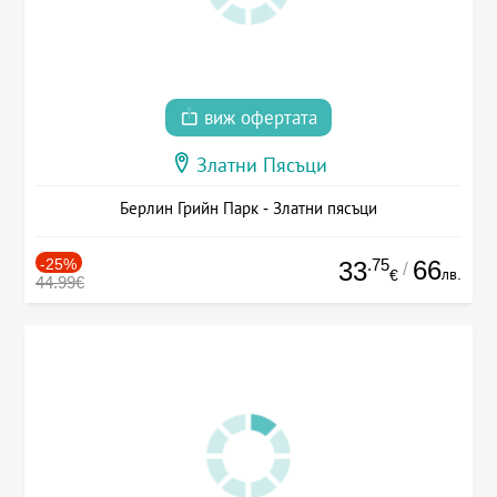
виж офертата
Златни Пясъци
Берлин Грийн Парк - Златни пясъци
-25%
.75
66
33
/
лв.
€
44.99€