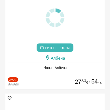
виж офертата
Албена
Нона - Албена
-25%
.61
54
27
/
лв.
€
37.02€