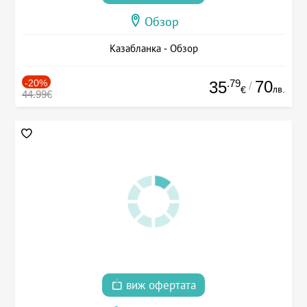
Обзор
Казабланка - Обзор
-20%
.79
70
35
/
лв.
€
44.99€
виж офертата