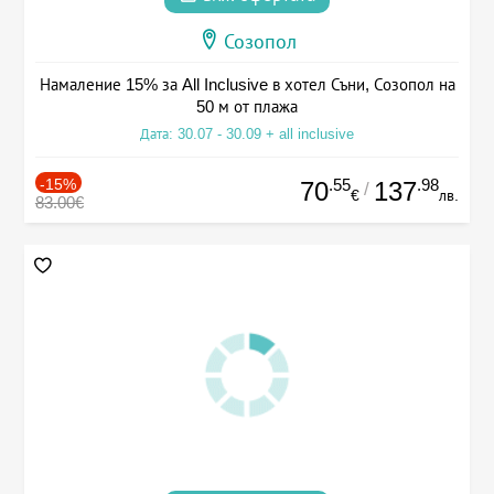
Созопол
Намаление 15% за All Inclusive в хотел Съни, Созопол на
50 м от плажа
Дата: 30.07 - 30.09 + all inclusive
-15%
.55
.98
70
137
/
€
лв.
83.00€