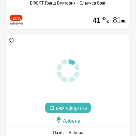
ЕФЕКТ Гранд Виктория - Слънчев бряг
-20%
.42
81
41
/
лв.
€
51.64€
виж офертата
Албена
Оазис - Албена