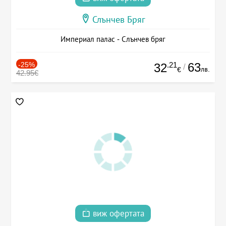
Слънчев Бряг
Империал палас - Слънчев бряг
-25%
.21
63
32
/
лв.
€
42.95€
виж офертата