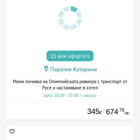
виж офертата
Паралия Катерини
Мини почивка на Олимпийската ривиера с транспорт от
Русе и настаняване в хотел
Дата: 18.09 - 23.09 + закуска
345
.76
674
/
€
лв.