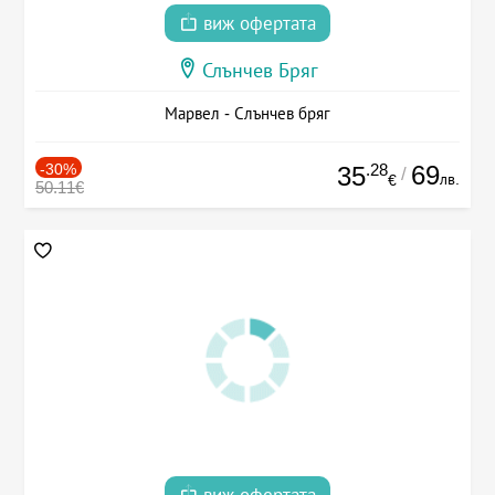
виж офертата
Слънчев Бряг
Марвел - Слънчев бряг
-30%
.28
69
35
/
лв.
€
50.11€