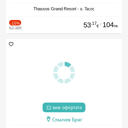
Thassos Grand Resort - о. Тасос
-15%
.17
104
53
/
лв.
€
62.38€
виж офертата
Слънчев Бряг