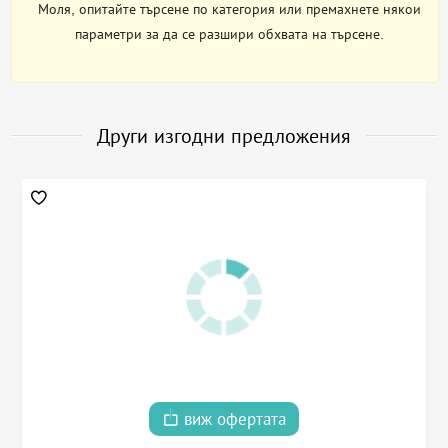
Моля, опитайте търсене по категория или премахнете някои
параметри за да се разшири обхвата на търсене.
Други изгодни предложения
виж офертата