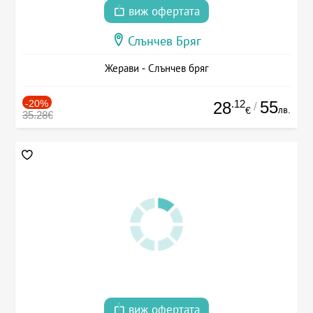
виж офертата
Слънчев Бряг
Жерави - Слънчев бряг
-20%
.12
55
28
/
лв.
€
35.28€
виж офертата