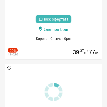
виж офертата
Слънчев Бряг
Корона - Слънчев бряг
-20%
.37
77
39
/
лв.
€
49.08€