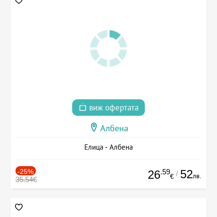
виж офертата
Албена
Елица - Албена
-25%
.59
52
26
/
лв.
€
35.54€