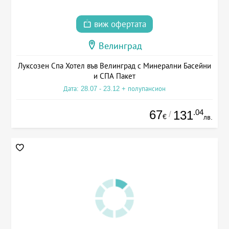
виж офертата
Велинград
Луксозен Спа Хотел във Велинград с Минерални Басейни
и СПА Пакет
Дата: 28.07 - 23.12 + полупансион
67
.04
131
/
€
лв.