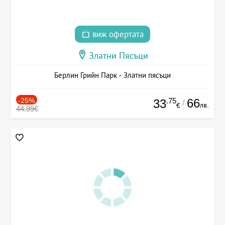
виж офертата
Златни Пясъци
Берлин Грийн Парк - Златни пясъци
-25%
.75
66
33
/
лв.
€
44.99€