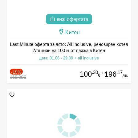
виж офертата
Китен
Last Minute оферта за лято: All Inclusive, реновиран хотел
Атлиман на 100 м от плажа в Китен
Дата: 01.06 - 29.09 + all inclusive
-15%
.30
.17
100
196
/
€
лв.
118.00€