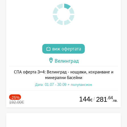
виж офертата
Велинград
СПА оферта 3=4: Велинград - нощувки, изхранване и
минерални басейни
Дата: 01.07 - 30.09 + полупансион
-25%
144
.64
281
/
€
лв.
192.00€