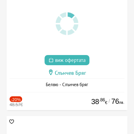
виж офертата
Слънчев Бряг
Белвю - Слънчев бряг
-20%
.86
76
38
/
лв.
€
48.57€