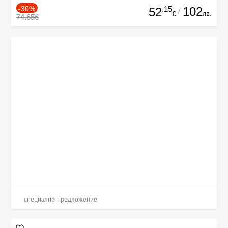
-30%
.15
102
52
/
лв.
€
74.65€
специално предложение