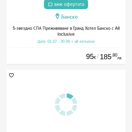
виж офертата
Банско
5-звездно СПА Преживяване в Гранд Хотел Банско с All
Inclusive
Дата: 01.07 - 30.09 + all inclusive
95
.80
185
/
€
лв.