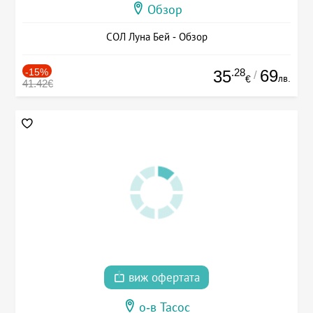
Обзор
СОЛ Луна Бей - Обзор
-15%
.28
69
35
/
лв.
€
41.42€
виж офертата
о-в Тасос