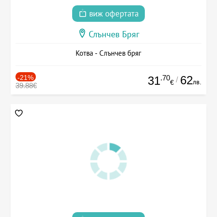
виж офертата
Слънчев Бряг
Котва - Слънчев бряг
-21%
.70
62
31
/
лв.
€
39.88€