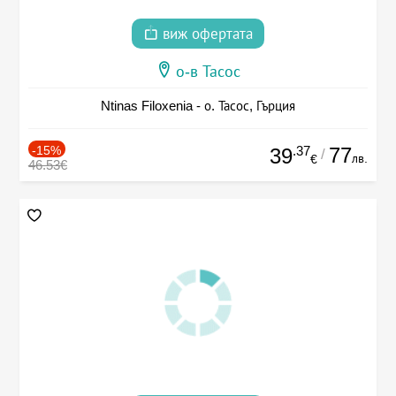
виж офертата
о-в Тасос
Ntinas Filoxenia - о. Тасос, Гърция
-15%
.37
77
39
/
лв.
€
46.53€