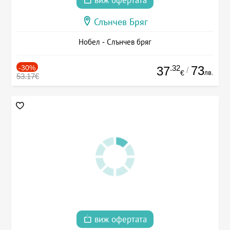
виж офертата
Слънчев Бряг
Нобел - Слънчев бряг
-30%
.32
73
37
/
лв.
€
53.17€
виж офертата