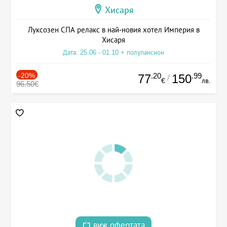
Хисаря
Луксозен СПА релакс в най-новия хотел Империя в
Хисаря
Дата: 25.06 - 01.10 + полупансион
-20%
.20
.99
77
150
/
€
лв.
96.50€
виж офертата