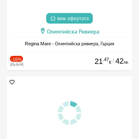
виж офертата
Олимпийска Ривиера
Regina Mare - Олимпийска ривиера, Гърция
-16%
.47
42
21
/
лв.
€
25.57€