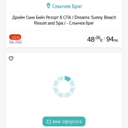
Слънчев Бряг
Дрийм Съни Бийч Резорт § СПА / Dreams Sunny Beach
Resort and Spa / - Слънчев бряг
-15%
.06
94
48
/
лв.
€
56.75€
виж офертата