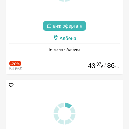
виж офертата
Албена
Гергана - Албена
-20%
.97
86
43
/
лв.
€
54.66€