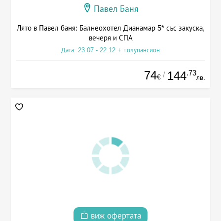
Павел Баня
Лято в Павел баня: Балнеохотел Дианамар 5* със закуска,
вечеря и СПА
Дата: 23.07 - 22.12 + полупансион
74
.73
144
/
€
лв.
виж офертата