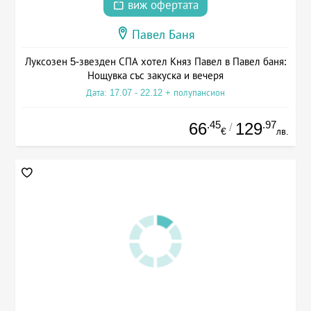
виж офертата
Павел Баня
Луксозен 5-звезден СПА хотел Княз Павел в Павел баня:
Нощувка със закуска и вечеря
Дата: 17.07 - 22.12 + полупансион
.45
.97
66
129
/
€
лв.