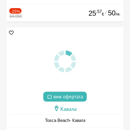
-25%
.57
50
25
/
лв.
€
34.05€
виж офертата
Кавала
Tosca Beach- Кавала