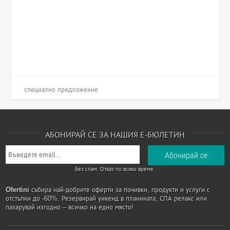
специално предложение
АБОНИРАЙ СЕ ЗА НАШИЯ Е-БЮЛЕТИН
Без спам. Отказ по всяко време.
Ofertini
събира най-добрите оферти за почивки, продукти и услуги с
отстъпки до -60%. Резервирай уикенд в планината, СПА релакс или
пазарувай изгодно – всичко на едно място!