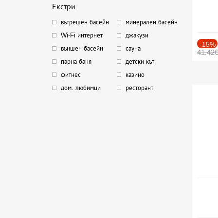
Екстри
вътрешен басейн
минерален басейн
Wi-Fi интернет
джакузи
-15%
външен басейн
сауна
41.42
парна баня
детски кът
фитнес
казино
дом. любимци
ресторант