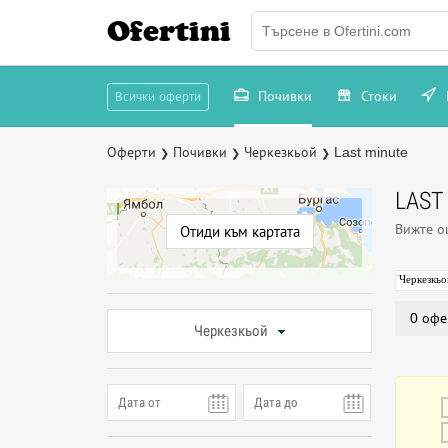
Ofertini
Почивки
Стоки
Всички оферти
Оферти
Почивки
Черкезкьой
Last minute
❯
❯
❯
LAST
Вижте 
Отиди към картата
Черкезкьо
0 офе
Черкезкьой