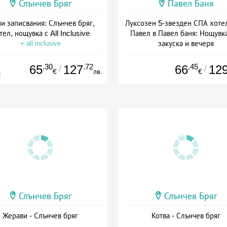
Слънчев Бряг
Павел Баня
и записвания: Слънчев бряг,
Луксозен 5-звезден СПА хоте
тел, нощувка с All Inclusive
Павел в Павел баня: Нощувка
закуска и вечеря
+ all inclusive
Дата: 17.07 - 22.12 + полупан
.30
.72
.45
65
127
66
12
/
/
€
лв.
€
€
Слънчев Бряг
Слънчев Бряг
Жерави - Слънчев бряг
Котва - Слънчев бряг