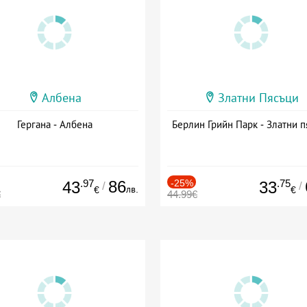
Албена
Златни Пясъци
Гергана - Албена
Берлин Грийн Парк - Златни п
.97
86
-25%
.75
43
33
/
/
лв.
€
€
€
44.99€