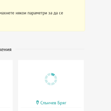
махнете някои параметри за да се
жения
Слънчев Бряг