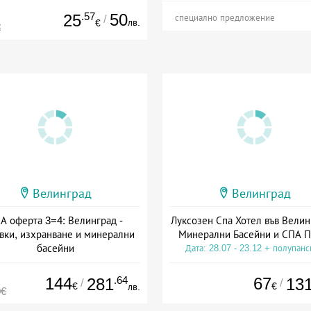
.57
50
25
/
специално предложение
лв.
€
€
Велинград
Велинград
А оферта 3=4: Велинград -
Луксозен Спа Хотел във Велин
вки, изхранване и минерални
Минерални Басейни и СПА П
басейни
Дата: 28.07 - 23.12 + полупан
а: 01.07 - 30.09 + полупансион
144
.64
67
281
13
/
/
€
€
лв.
0€