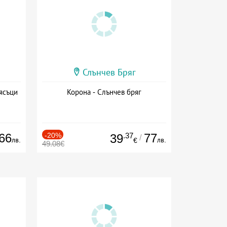
Слънчев Бряг
ясъци
Корона - Слънчев бряг
66
-20%
.37
77
39
/
лв.
лв.
€
49.08€