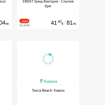
асос
ЕФЕКТ Гранд Виктория - Слънчев
бряг
04
-20%
.42
81
41
/
лв.
лв.
€
51.64€
Кавала
Tosca Beach- Кавала