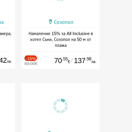
ра
Созопол
виера,
Намаление 15% за All Inclusive в
хотел Съни, Созопол на 50 м от
плажа
Дата: 30.07 - 30.09 + all inclusive
42
-15%
.55
.98
70
137
/
лв.
€
лв.
83.00€