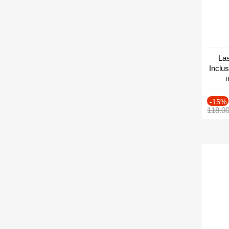
Las
Inclu
н
Дат
-15%
118.0