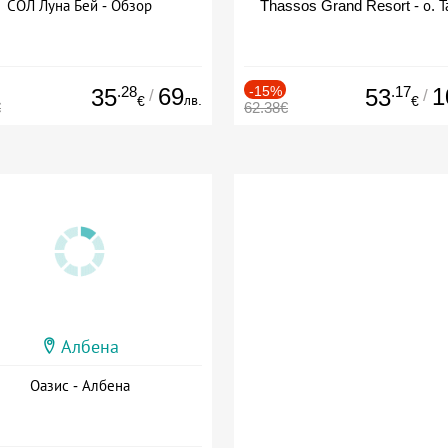
СОЛ Луна Бей - Обзор
Thassos Grand Resort - о. Т
.28
69
-15%
.17
1
35
53
/
/
лв.
€
€
€
62.38€
Албена
Оазис - Албена