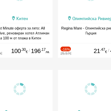
Китен
Олимпийска Ривие
t Minute оферта за лято: All
Regina Mare - Олимпийска ри
sive, реновиран хотел Атлиман
Гърция
а 100 м от плажа в Китен
а: 01.06 - 29.09 + all inclusive
.30
.17
-16%
.47
100
196
21
/
/
€
лв.
€
0€
25.57€