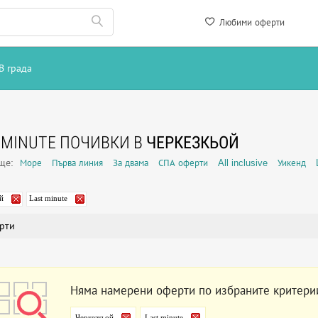
Любими оферти
В града
 MINUTE ПОЧИВКИ В
ЧЕРКЕЗКЬОЙ
още:
Море
Първа линия
За двама
СПА оферти
All inclusive
Уикенд
й
Last minute
рти
Няма намерени оферти по избраните критери
Черкезкьой
Last minute