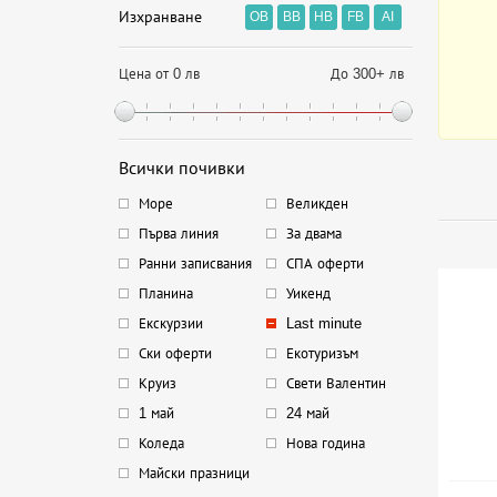
Изхранване
OB
BB
HB
FB
AI
Цена от 0 лв
До 300+ лв
Всички почивки
Море
Великден
Първа линия
За двама
Ранни записвания
СПА оферти
Планина
Уикенд
Екскурзии
Last minute
Ски оферти
Екотуризъм
Круиз
Свети Валентин
1 май
24 май
Коледа
Нова година
Майски празници