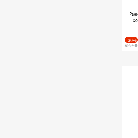
Ранн
хо
-30%
92.70