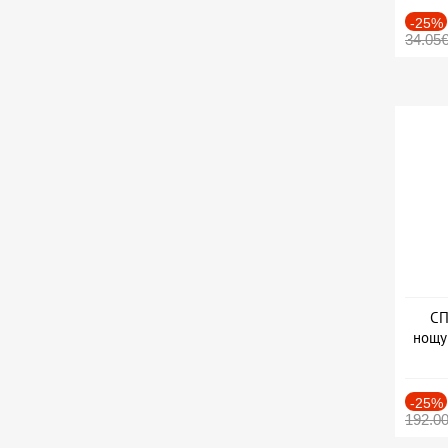
-25%
34.05
СП
нощу
Дат
-25%
192.0