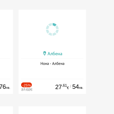
Албена
Нона - Албена
76
-25%
.61
54
27
/
лв.
лв.
€
37.02€