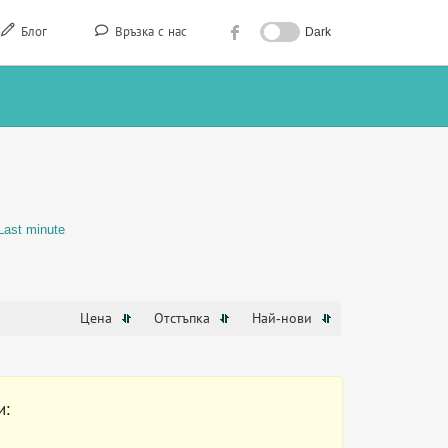
Блог
Връзка с нас
Dark
Last minute
Цена
Отстъпка
Най-нови
и: