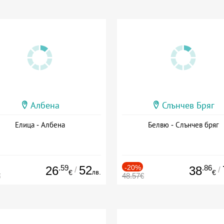
Албена
Слънчев Бряг
Елица - Албена
Белвю - Слънчев бряг
.59
52
-20%
.86
26
38
/
/
лв.
€
€
€
48.57€