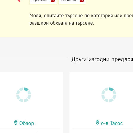
Моля, опитайте търсене по категория или пре
разшири обхвата на търсене.
Други изгодни предло
Обзор
о-в Тасос