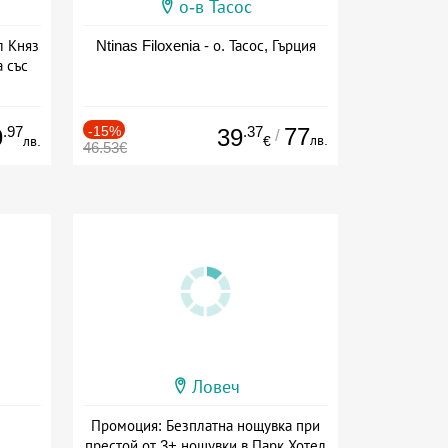
о-в Тасос
л Княз
Ntinas Filoxenia - о. Тасос, Гърция
 със
сион
.97
-15%
.37
77
9
39
/
лв.
лв.
€
46.53€
Ловеч
Промоция: Безплатна нощувка при
престой от 3+ нощувки в Парк Хотел