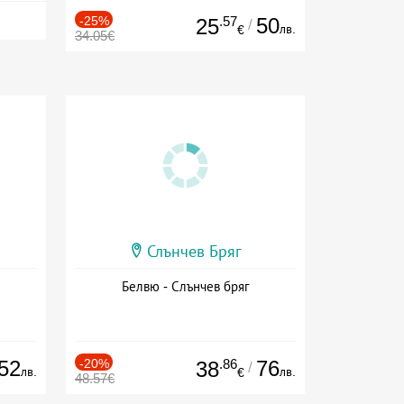
-25%
.57
50
25
/
лв.
€
34.05€
Слънчев Бряг
Белвю - Слънчев бряг
52
-20%
.86
76
38
/
лв.
лв.
€
48.57€