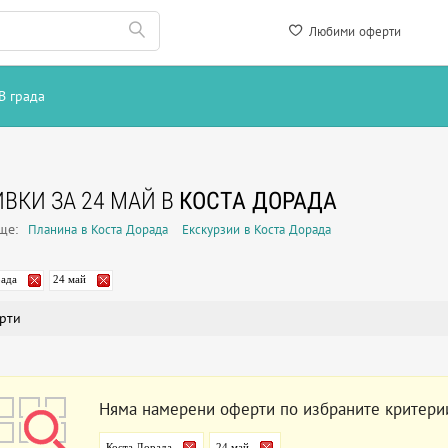
Любими оферти
В града
ВКИ ЗА 24 МАЙ В
КОСТА ДОРАДА
още:
Планина в Коста Дорада
Екскурзии в Коста Дорада
рада
24 май
рти
Няма намерени оферти по избраните критери
Коста Дорада
24 май