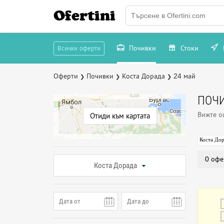
Ofertini
Почивки
Стоки
Всички оферти
Оферти
Почивки
Коста Дорада
24 май
❯
❯
❯
ПОЧИ
Вижте 
Отиди към картата
Коста До
0 офе
Коста Дорада