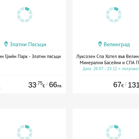
Златни Пясъци
Велинград
н Грийн Парк - Златни пясъци
Луксозен Спа Хотел във Велин
Минерални Басейни и СПА П
Дата: 28.07 - 23.12 + полупан
.75
66
67
33
13
/
/
лв.
€
€
€