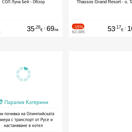
СОЛ Луна Бей - Обзор
Thassos Grand Resort - о. Т
.28
69
-15%
.17
1
35
53
/
/
лв.
€
€
€
62.38€
Паралия Катерини
и почивка на Олимпийската
виера с транспорт от Русе и
настаняване в хотел
Дата: 18.09 - 23.09 + закуска