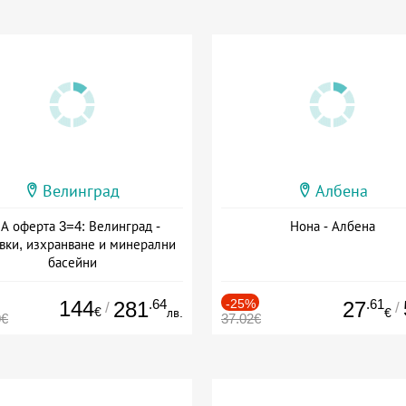
Велинград
Албена
А оферта 3=4: Велинград -
Нона - Албена
вки, изхранване и минерални
басейни
а: 01.07 - 30.09 + полупансион
144
.64
-25%
.61
281
27
/
/
€
лв.
€
0€
37.02€