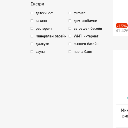
Екстри
детски кът
фитнес
казино
дом. любимци
-15%
ресторант
вътрешен басейн
41.42
минерален басейн
Wi-Fi интернет
джакузи
външен басейн
сауна
парна баня
Мин
ри