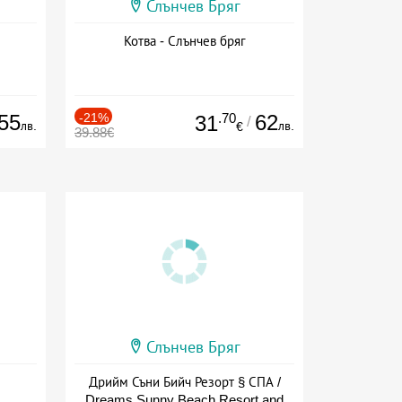
Слънчев Бряг
Котва - Слънчев бряг
55
-21%
.70
62
31
/
лв.
лв.
€
39.88€
Слънчев Бряг
Дрийм Съни Бийч Резорт § СПА /
Dreams Sunny Beach Resort and