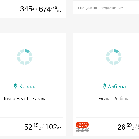
345
.76
674
/
специално предложение
€
лв.
Кавала
Албена
Tosca Beach- Кавала
Елица - Албена
.15
102
-25%
.59
52
26
/
/
лв.
€
€
€
35.54€