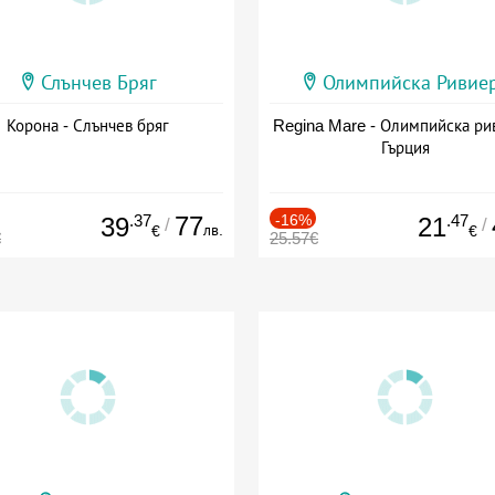
Слънчев Бряг
Олимпийска Ривие
Корона - Слънчев бряг
Regina Mare - Олимпийска ри
Гърция
.37
77
-16%
.47
39
21
/
/
лв.
€
€
€
25.57€