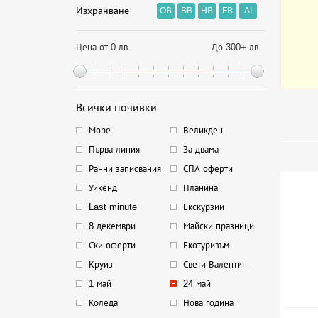
Изхранване
OB
BB
HB
FB
AI
Цена от 0 лв
До 300+ лв
Всички почивки
Море
Великден
Първа линия
За двама
Ранни записвания
СПА оферти
Уикенд
Планина
Last minute
Екскурзии
8 декември
Майски празници
Ски оферти
Екотуризъм
Круиз
Свети Валентин
1 май
24 май
Коледа
Нова година