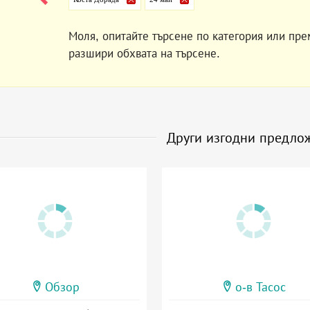
Моля, опитайте търсене по категория или пре
разшири обхвата на търсене.
Други изгодни предло
Обзор
о-в Тасос