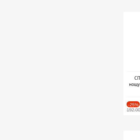
СП
нощу
Дат
-25%
192.0