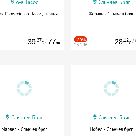
о-в Тасос
Слънчев Бряг
as Filoxenia - о. Тасос, Гърция
Жерави - Слънчев бряг
.37
77
-20%
.12
39
28
/
/
лв.
€
€
€
35.28€
Слънчев Бряг
Слънчев Бряг
Марвел - Слънчев бряг
Нобел - Слънчев бряг