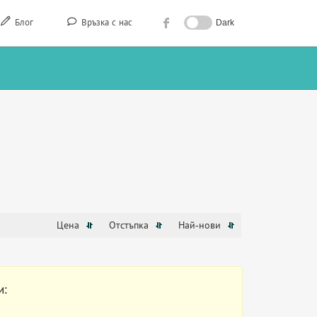
Блог
Връзка с нас
Dark
Цена
Отстъпка
Най-нови
и: