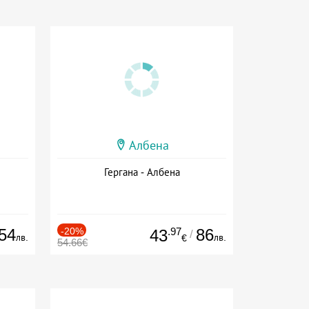
Албена
Гергана - Албена
54
-20%
.97
86
43
/
лв.
лв.
€
54.66€