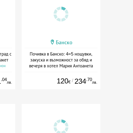
Банско
град с
Почивка в Банско: 4=5 нощувки,
акет
закуска и възможност за обяд и
вечеря в хотел Мария Антоанета
сион
Дата: 16.07 - 07.09 + полупансион
.04
120
.70
1
234
/
€
лв.
лв.