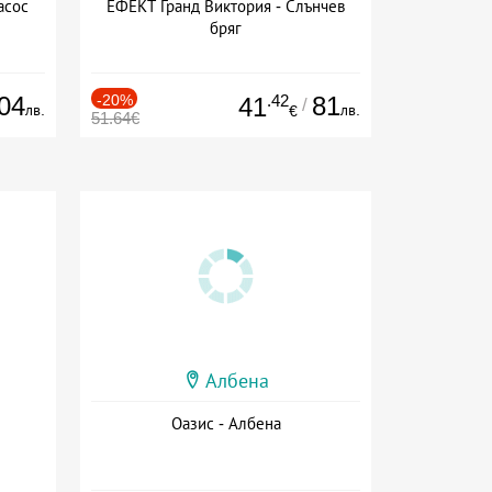
асос
ЕФЕКТ Гранд Виктория - Слънчев
бряг
04
-20%
.42
81
41
/
лв.
лв.
€
51.64€
Албена
Оазис - Албена