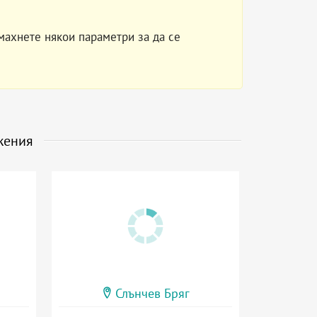
махнете някои параметри за да се
жения
Слънчев Бряг