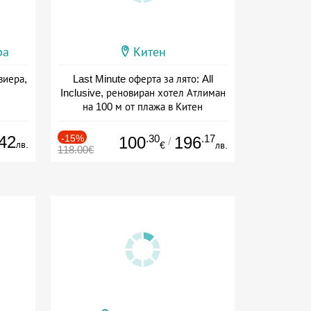
ра
Китен
виера,
Last Minute оферта за лято: All
Inclusive, реновиран хотел Атлиман
на 100 м от плажа в Китен
Дата: 01.06 - 29.09 + all inclusive
42
-15%
.30
.17
100
196
/
лв.
€
лв.
118.00€