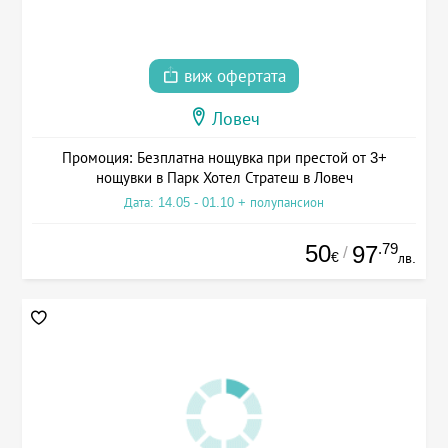
виж офертата
Ловеч
Промоция: Безплатна нощувка при престой от 3+
нощувки в Парк Хотел Стратеш в Ловеч
Дата: 14.05 - 01.10 + полупансион
50
.79
97
/
€
лв.