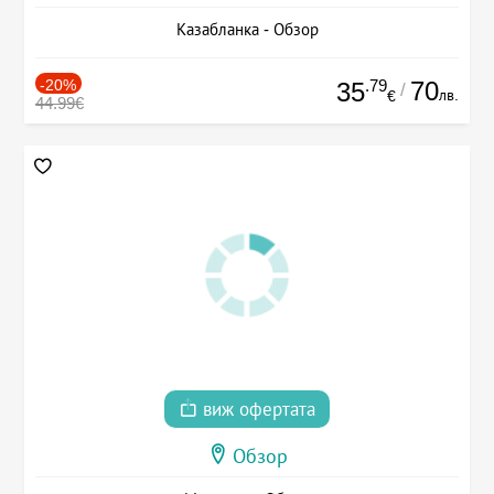
Казабланка - Обзор
-20%
.79
70
35
/
лв.
€
44.99€
виж офертата
Обзор