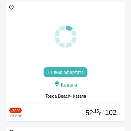
виж офертата
Кавала
Tosca Beach- Кавала
-30%
.15
102
52
/
лв.
€
74.65€