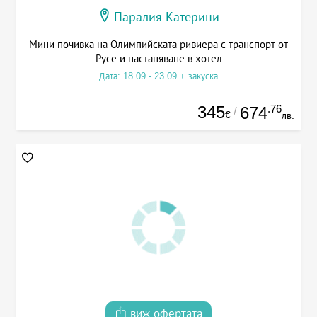
Паралия Катерини
Мини почивка на Олимпийската ривиера с транспорт от
Русе и настаняване в хотел
Дата: 18.09 - 23.09 + закуска
345
.76
674
/
€
лв.
виж офертата