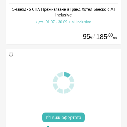
5-звездно СПА Преживяване в Гранд Хотел Банско с All
Inclusive
Дата: 01.07 - 30.09 + all inclusive
95
.80
185
/
€
лв.
виж офертата