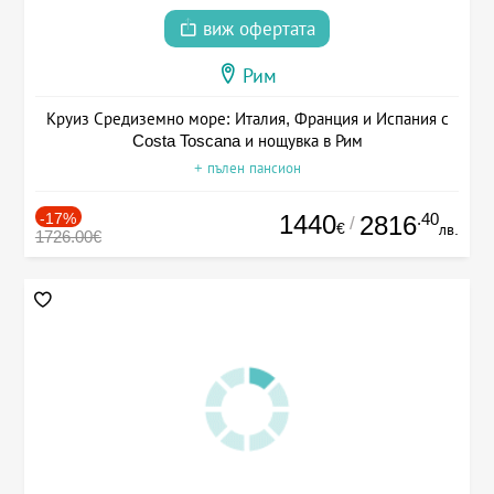
виж офертата
Рим
Круиз Средиземно море: Италия, Франция и Испания с
Costa Toscana и нощувка в Рим
+ пълен пансион
-17%
1440
.40
2816
/
€
лв.
1726.00€