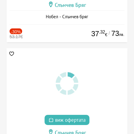
Слънчев Бряг
Нобел - Слънчев бряг
-30%
.32
73
37
/
лв.
€
53.17€
виж офертата
Слънчев Бряг