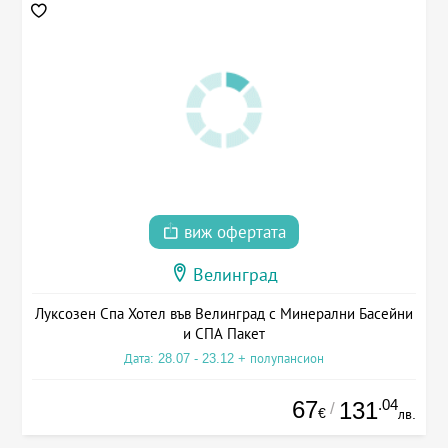
виж офертата
Велинград
Луксозен Спа Хотел във Велинград с Минерални Басейни
и СПА Пакет
Дата: 28.07 - 23.12 + полупансион
67
.04
131
/
€
лв.