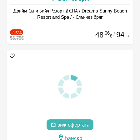
Дрийм Съни Бийч Резорт § СПА / Dreams Sunny Beach
Resort and Spa / - Слънчев бряг
-15%
.06
94
48
/
лв.
€
56.75€
виж офертата
Банско