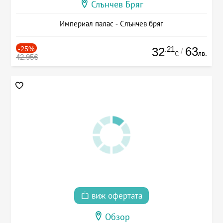
Слънчев Бряг
Империал палас - Слънчев бряг
-25%
.21
63
32
/
лв.
€
42.95€
виж офертата
Обзор