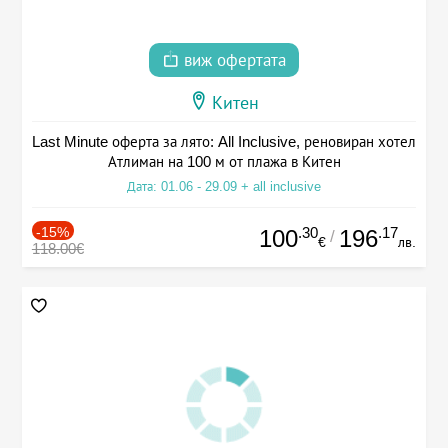
виж офертата
Китен
Last Minute оферта за лято: All Inclusive, реновиран хотел
Атлиман на 100 м от плажа в Китен
Дата: 01.06 - 29.09 + all inclusive
-15%
.30
.17
100
196
/
€
лв.
118.00€