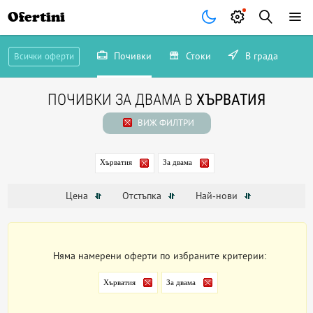
Ofertini
Почивки
Стоки
В града
Всички оферти
ПОЧИВКИ ЗА ДВАМА В
ХЪРВАТИЯ
ВИЖ ФИЛТРИ
Хърватия
За двама
Цена
Отстъпка
Най-нови
Няма намерени оферти по избраните критерии:
Хърватия
За двама