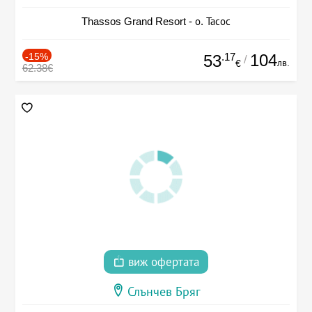
Thassos Grand Resort - о. Тасос
-15%
.17
104
53
/
лв.
€
62.38€
виж офертата
Слънчев Бряг