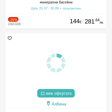
минерални басейни
Дата: 01.07 - 30.09 + полупансион
-25%
144
.64
281
/
€
лв.
192.00€
виж офертата
Албена