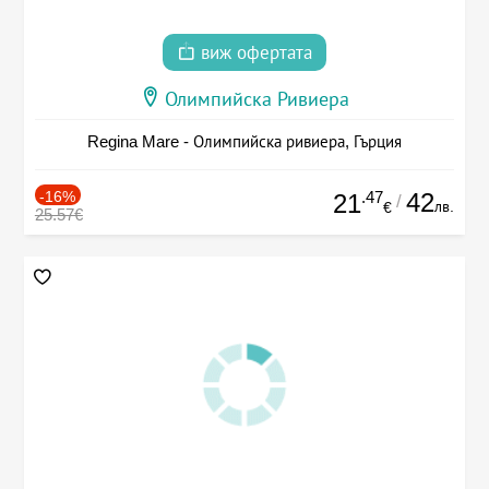
виж офертата
Олимпийска Ривиера
Regina Mare - Олимпийска ривиера, Гърция
-16%
.47
42
21
/
лв.
€
25.57€