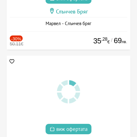
Слънчев Бряг
Марвел - Слънчев бряг
-30%
.28
69
35
/
лв.
€
50.11€
виж офертата