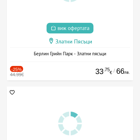
виж офертата
Златни Пясъци
Берлин Грийн Парк - Златни пясъци
-25%
.75
66
33
/
лв.
€
44.99€