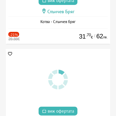
виж офертата
Слънчев Бряг
Котва - Слънчев бряг
-21%
.70
62
31
/
лв.
€
39.88€
виж офертата