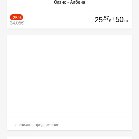
Оазис - Албена
-25%
.57
50
25
/
лв.
€
34.05€
специално предложение