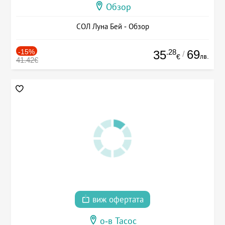
Обзор
СОЛ Луна Бей - Обзор
-15%
.28
69
35
/
лв.
€
41.42€
виж офертата
о-в Тасос