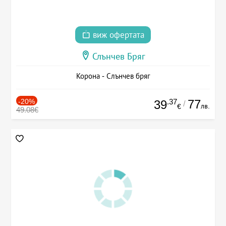
виж офертата
Слънчев Бряг
Корона - Слънчев бряг
-20%
.37
77
39
/
лв.
€
49.08€