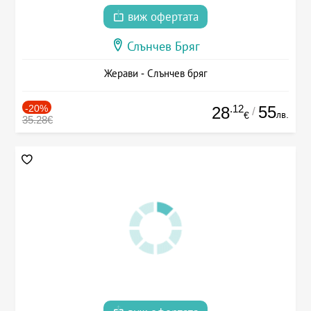
виж офертата
Слънчев Бряг
Жерави - Слънчев бряг
-20%
.12
55
28
/
лв.
€
35.28€