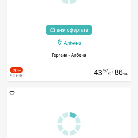
виж офертата
Албена
Гергана - Албена
-20%
.97
86
43
/
лв.
€
54.66€