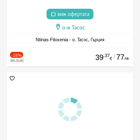
виж офертата
о-в Тасос
Ntinas Filoxenia - о. Тасос, Гърция
-15%
.37
77
39
/
лв.
€
46.53€