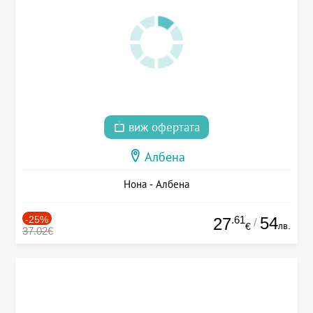
виж офертата
Албена
Нона - Албена
-25%
.61
54
27
/
лв.
€
37.02€