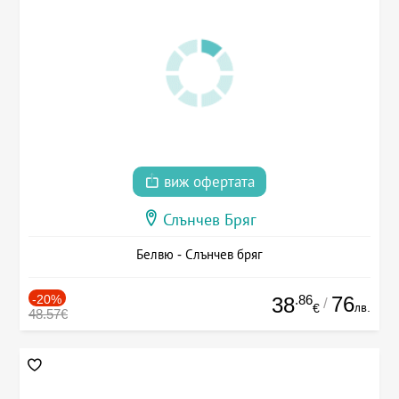
виж офертата
Слънчев Бряг
Белвю - Слънчев бряг
-20%
.86
76
38
/
лв.
€
48.57€