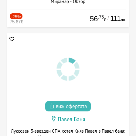
Мирамар - Обзор
-25%
.75
111
56
/
лв.
€
75.67€
виж офертата
Павел Баня
Луксозен 5-звезден СПА хотел Княз Павел в Павел баня: