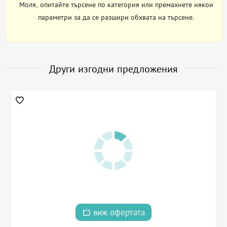
Моля, опитайте търсене по категория или премахнете някои
параметри за да се разшири обхвата на търсене.
Други изгодни предложения
виж офертата