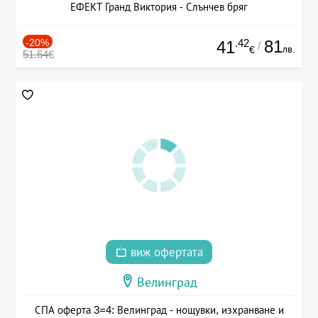
ЕФЕКТ Гранд Виктория - Слънчев бряг
-20%
.42
81
41
/
лв.
€
51.64€
виж офертата
Велинград
СПА оферта 3=4: Велинград - нощувки, изхранване и