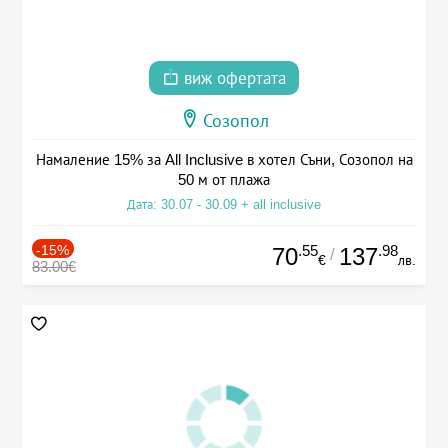
виж офертата
Созопол
Намаление 15% за All Inclusive в хотел Съни, Созопол на
50 м от плажа
Дата: 30.07 - 30.09 + all inclusive
-15%
.55
.98
70
137
/
€
лв.
83.00€