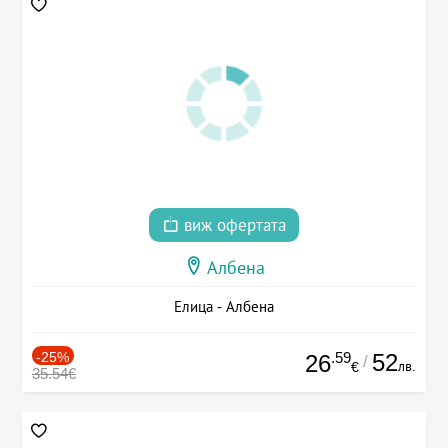
виж офертата
Албена
Елица - Албена
-25%
.59
52
26
/
лв.
€
35.54€