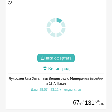
виж офертата
Велинград
Луксозен Спа Хотел във Велинград с Минерални Басейни
и СПА Пакет
Дата: 28.07 - 23.12 + полупансион
67
.04
131
/
€
лв.