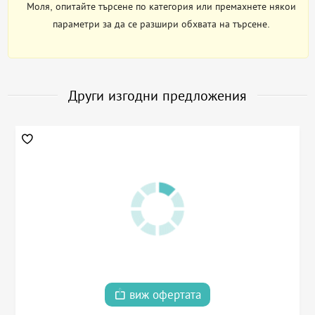
Моля, опитайте търсене по категория или премахнете някои
параметри за да се разшири обхвата на търсене.
Други изгодни предложения
виж офертата