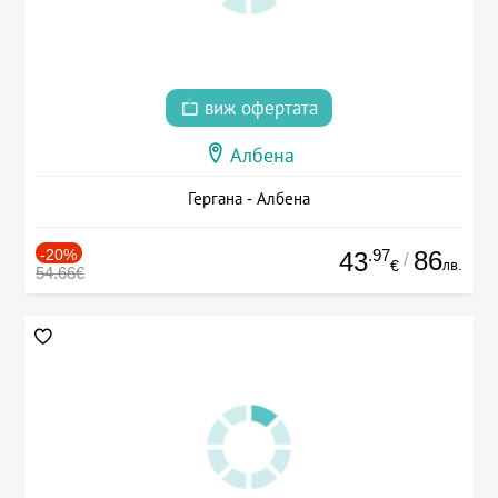
виж офертата
Албена
Гергана - Албена
-20%
.97
86
43
/
лв.
€
54.66€