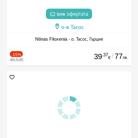
виж офертата
о-в Тасос
Ntinas Filoxenia - о. Тасос, Гърция
-15%
.37
77
39
/
лв.
€
46.53€