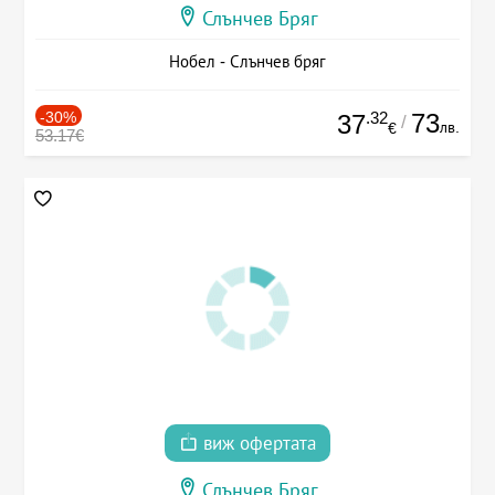
Слънчев Бряг
Нобел - Слънчев бряг
-30%
.32
73
37
/
лв.
€
53.17€
виж офертата
Слънчев Бряг