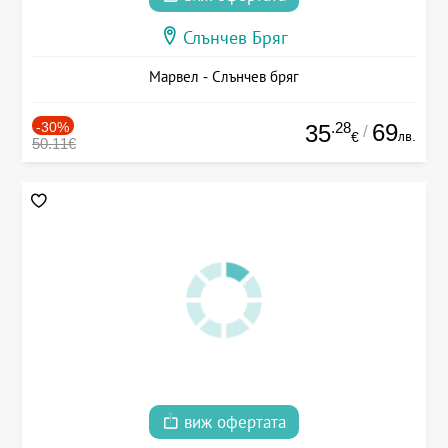
Слънчев Бряг
Марвел - Слънчев бряг
-30%
.28
69
35
/
лв.
€
50.11€
виж офертата