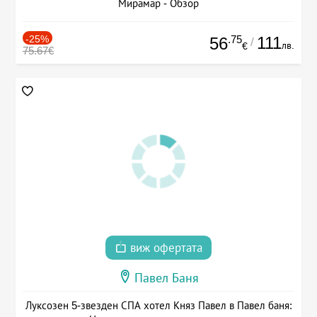
Мирамар - Обзор
-25%
.75
111
56
/
лв.
€
75.67€
виж офертата
Павел Баня
Луксозен 5-звезден СПА хотел Княз Павел в Павел баня: