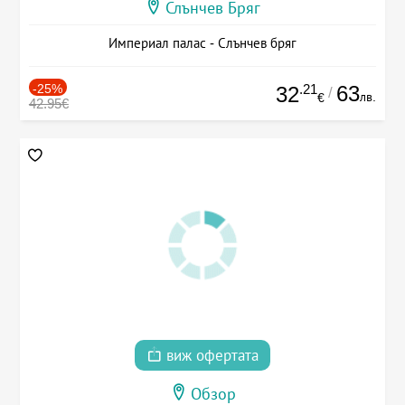
Слънчев Бряг
Империал палас - Слънчев бряг
-25%
.21
63
32
/
лв.
€
42.95€
виж офертата
Обзор