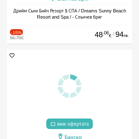
Дрийм Съни Бийч Резорт § СПА / Dreams Sunny Beach
Resort and Spa / - Слънчев бряг
-15%
.06
94
48
/
лв.
€
56.75€
виж офертата
Банско