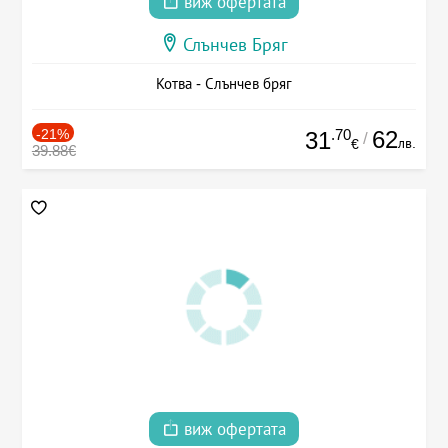
виж офертата
Слънчев Бряг
Котва - Слънчев бряг
-21%
.70
62
31
/
лв.
€
39.88€
виж офертата