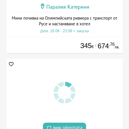
Паралия Катерини
Мини почивка на Олимпийската ривиера с транспорт от
Русе и настаняване в хотел
Дата: 18.09 - 23.09 + закуска
345
.76
674
/
€
лв.
виж офертата