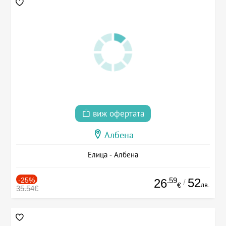
виж офертата
Албена
Елица - Албена
-25%
.59
52
26
/
лв.
€
35.54€