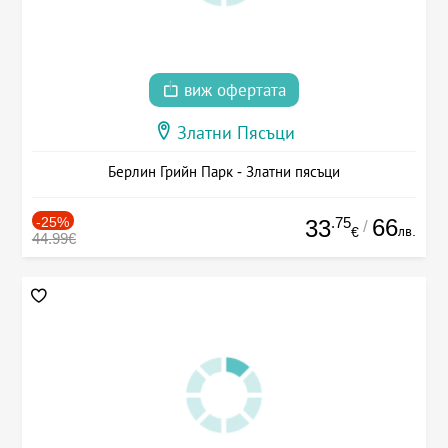
виж офертата
Златни Пясъци
Берлин Грийн Парк - Златни пясъци
-25%
.75
66
33
/
лв.
€
44.99€