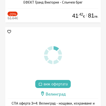
ЕФЕКТ Гранд Виктория - Слънчев бряг
-20%
.42
81
41
/
лв.
€
51.64€
виж офертата
Велинград
СПА оферта 3=4: Велинград - нощувки, изхранване и