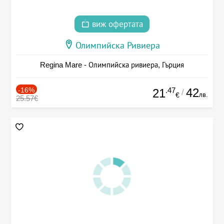
виж офертата
Олимпийска Ривиера
Regina Mare - Олимпийска ривиера, Гърция
-16%
.47
42
21
/
лв.
€
25.57€