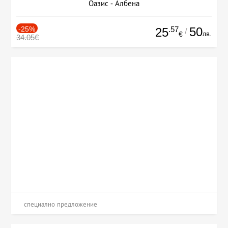
Оазис - Албена
-25%
.57
50
25
/
лв.
€
34.05€
специално предложение