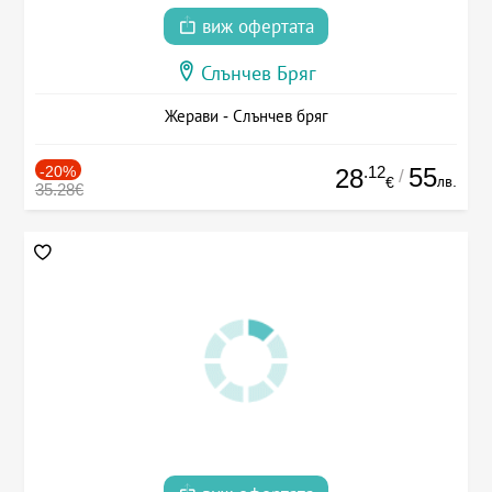
виж офертата
Слънчев Бряг
Жерави - Слънчев бряг
-20%
.12
55
28
/
лв.
€
35.28€