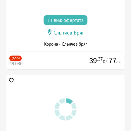
виж офертата
Слънчев Бряг
Корона - Слънчев бряг
-20%
.37
77
39
/
лв.
€
49.08€