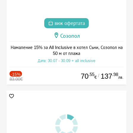
виж офертата
Созопол
Намаление 15% за All Inclusive в хотел Съни, Созопол на
50 м от плажа
Дата: 30.07 - 30.09 + all inclusive
-15%
.55
.98
70
137
/
€
лв.
83.00€