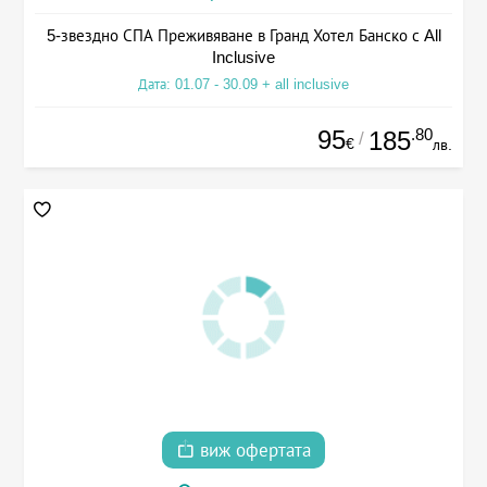
5-звездно СПА Преживяване в Гранд Хотел Банско с All
Inclusive
Дата: 01.07 - 30.09 + all inclusive
95
.80
185
/
€
лв.
виж офертата