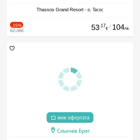
Thassos Grand Resort - о. Тасос
-15%
.17
104
53
/
лв.
€
62.38€
виж офертата
Слънчев Бряг