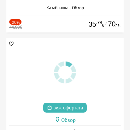
Казабланка - Обзор
-20%
.79
70
35
/
лв.
€
44.99€
виж офертата
Обзор