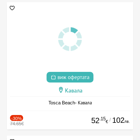
виж офертата
Кавала
Tosca Beach- Кавала
-30%
.15
102
52
/
лв.
€
74.65€