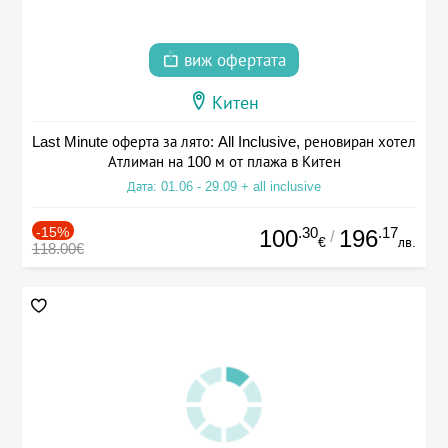
виж офертата
Китен
Last Minute оферта за лято: All Inclusive, реновиран хотел
Атлиман на 100 м от плажа в Китен
Дата: 01.06 - 29.09 + all inclusive
-15%
.30
.17
100
196
/
€
лв.
118.00€