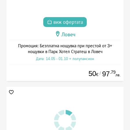
виж офертата
Ловеч
Промоция: Безплатна нощувка при престой от 3+
нощувки в Парк Хотел Стратеш в Ловеч
Дата: 14.05 - 01.10 + полупансион
50
.79
97
/
€
лв.