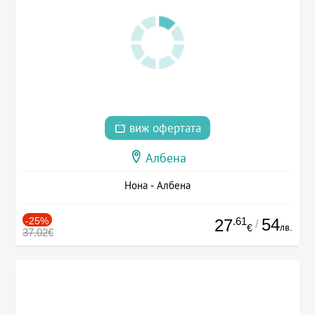
виж офертата
Албена
Нона - Албена
-25%
.61
54
27
/
лв.
€
37.02€