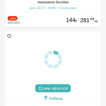
минерални басейни
Дата: 01.07 - 30.09 + полупансион
-25%
144
.64
281
/
€
лв.
192.00€
виж офертата
Албена