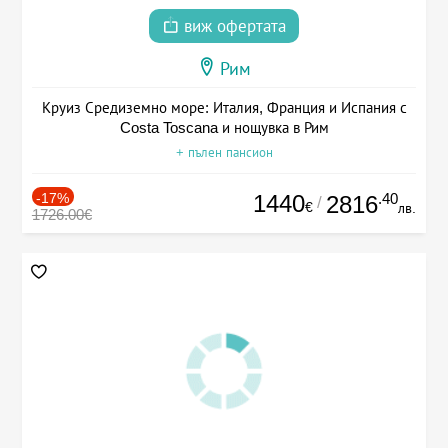
виж офертата
Рим
Круиз Средиземно море: Италия, Франция и Испания с
Costa Toscana и нощувка в Рим
+ пълен пансион
-17%
1440
.40
2816
/
€
лв.
1726.00€