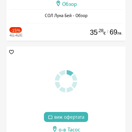
Обзор
СОЛ Луна Бей - Обзор
-15%
.28
69
35
/
лв.
€
41.42€
виж офертата
о-в Тасос