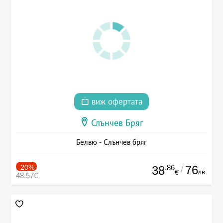
виж офертата
Слънчев Бряг
Белвю - Слънчев бряг
-20%
.86
76
38
/
лв.
€
48.57€