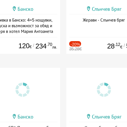
Банско
Слънчев Бряг
ивка в Банско: 4=5 нощувки,
Жерави - Слънчев бряг
уска и възможност за обяд и
еря в хотел Мария Антоанета
а: 16.07 - 07.09 + полупансион
120
.70
-20%
.12
234
28
/
/
€
лв.
€
35.28€
Банско
Слънчев Бряг