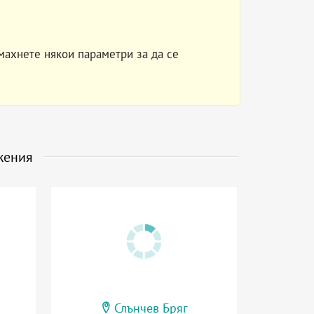
махнете някои параметри за да се
жения
Слънчев Бряг