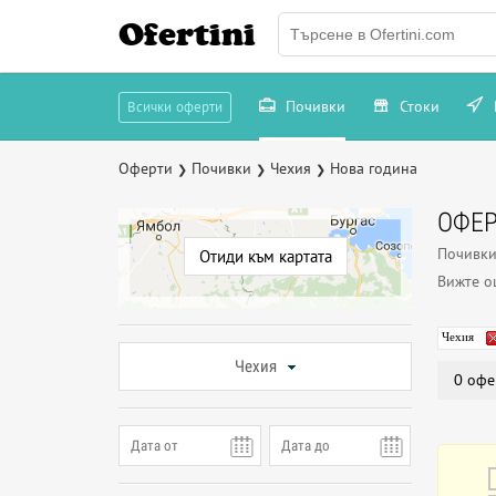
Ofertini
Почивки
Стоки
Всички оферти
Оферти
Почивки
Чехия
Нова година
❯
❯
❯
ОФЕР
Почивки
Отиди към картата
Вижте 
Чехия
Чехия
0 офе