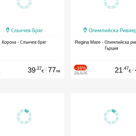
Слънчев Бряг
Олимпийска Ривие
Корона - Слънчев бряг
Regina Mare - Олимпийска ри
Гърция
.37
77
-16%
.47
39
21
/
/
лв.
€
€
€
25.57€