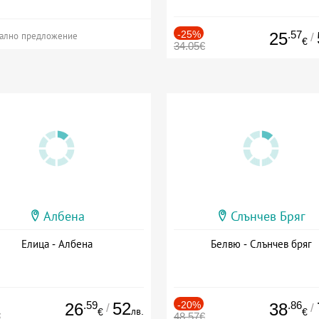
-25%
.57
25
/
ално предложение
€
34.05€
Албена
Слънчев Бряг
Елица - Албена
Белвю - Слънчев бряг
.59
52
-20%
.86
26
38
/
/
лв.
€
€
€
48.57€