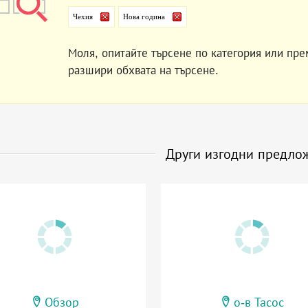
Чехия
Нова година
Моля, опитайте търсене по категория или пре
разшири обхвата на търсене.
Други изгодни предло
Обзор
о-в Тасос