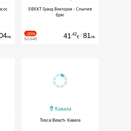
асос
ЕФЕКТ Гранд Виктория - Слънчев
бряг
04
-20%
.42
81
41
/
лв.
лв.
€
51.64€
Кавала
Tosca Beach- Кавала