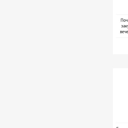
Поч
зак
веч
Дат