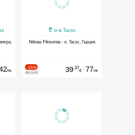
ра
о-в Тасос
виера,
Ntinas Filoxenia - о. Тасос, Гърция
42
-15%
.37
77
39
/
лв.
лв.
€
46.53€