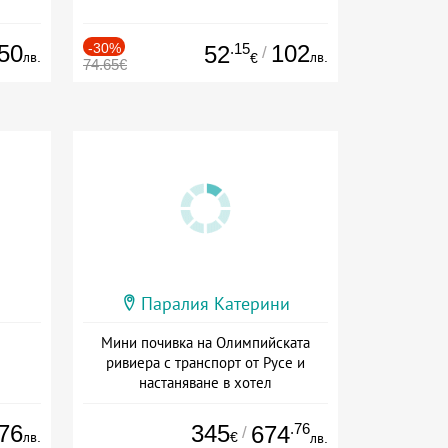
50
-30%
.15
102
52
/
лв.
лв.
€
74.65€
Паралия Катерини
Мини почивка на Олимпийската
ривиера с транспорт от Русе и
настаняване в хотел
Дата: 18.09 - 23.09 + закуска
76
345
.76
674
/
лв.
€
лв.