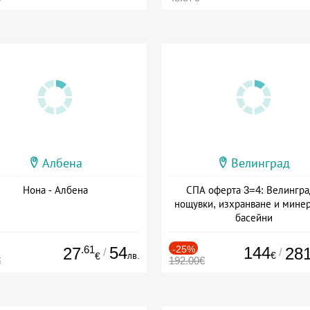
Албена
Велинград
Нона - Албена
СПА оферта 3=4: Велингра
нощувки, изхранване и мине
басейни
Дата: 01.07 - 30.09 + полупан
.61
54
-25%
144
27
28
/
/
лв.
€
€
€
192.00€