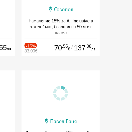
Созопол
Намаление 15% за All Inclusive в
хотел Съни, Созопол на 50 м от
плажа
Дата: 30.07 - 30.09 + all inclusive
55
-15%
.55
.98
70
137
/
лв.
€
лв.
83.00€
Павел Баня