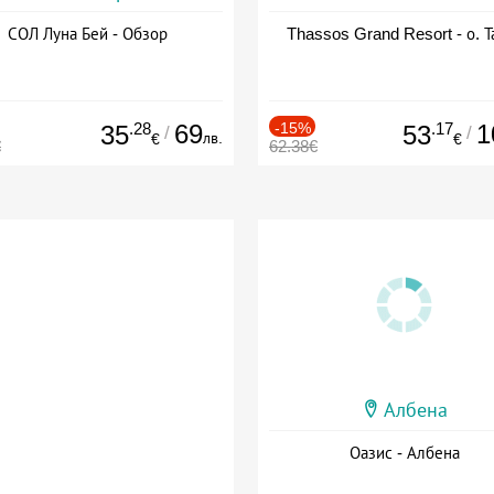
СОЛ Луна Бей - Обзор
Thassos Grand Resort - о. Т
.28
69
-15%
.17
1
35
53
/
/
лв.
€
€
€
62.38€
Албена
Оазис - Албена