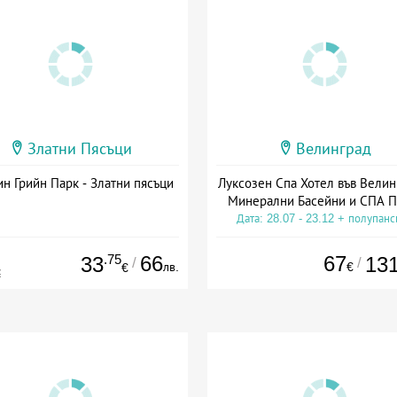
Златни Пясъци
Велинград
н Грийн Парк - Златни пясъци
Луксозен Спа Хотел във Велин
Минерални Басейни и СПА П
Дата: 28.07 - 23.12 + полупан
.75
66
67
33
13
/
/
лв.
€
€
€