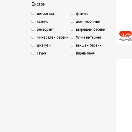
Екстри
детски кът
фитнес
казино
дом. любимци
ресторант
вътрешен басейн
-15%
минерален басейн
Wi-Fi интернет
41.42
джакузи
външен басейн
сауна
парна баня