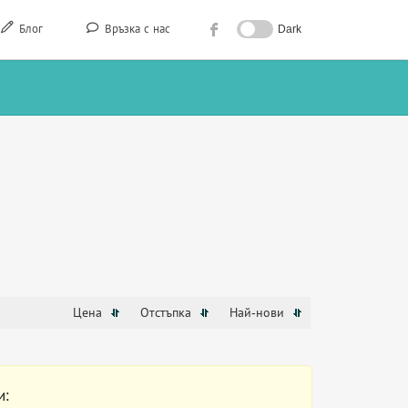
Блог
Връзка с нас
Dark
Цена
Отстъпка
Най-нови
и: