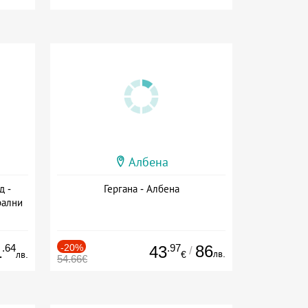
Албена
д -
Гергана - Албена
рални
сион
.64
-20%
.97
86
1
43
/
лв.
лв.
€
54.66€