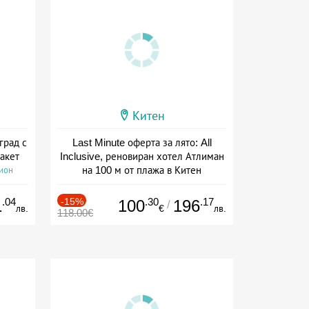
Китен
град с
Last Minute оферта за лято: All
акет
Inclusive, реновиран хотел Атлиман
на 100 м от плажа в Китен
сион
Дата: 01.06 - 29.09 + all inclusive
.04
-15%
.30
.17
1
100
196
/
лв.
€
лв.
118.00€