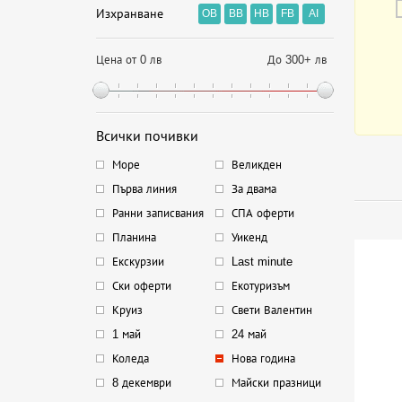
Изхранване
OB
BB
HB
FB
AI
Цена от 0 лв
До 300+ лв
Всички почивки
Море
Великден
Първа линия
За двама
Ранни записвания
СПА оферти
Планина
Уикенд
Екскурзии
Last minute
Ски оферти
Екотуризъм
Круиз
Свети Валентин
1 май
24 май
Коледа
Нова година
8 декември
Майски празници