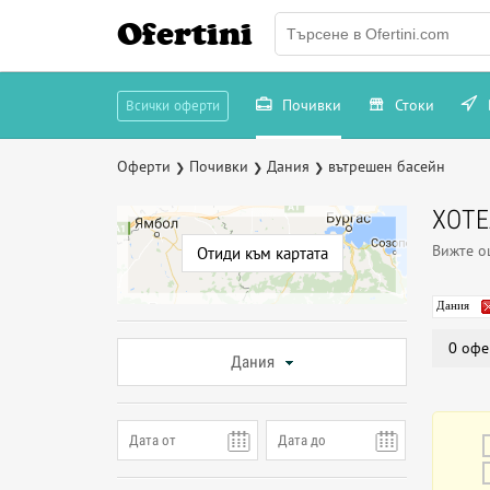
Ofertini
Почивки
Стоки
Всички оферти
Оферти
Почивки
Дания
вътрешен басейн
❯
❯
❯
ХОТЕ
Вижте 
Отиди към картата
Дания
0 офе
Дания