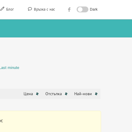
Блог
Връзка с нас
Dark
Last minute
Цена
Отстъпка
Най-нови
и: