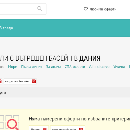
Любими оферти
В града
ЛИ С ВЪТРЕШЕН БАСЕЙН В
ДАНИЯ
още:
Море
Първа линия
За двама
СПА оферти
All inclusive
Уикенд
вътрешен басейн
рти
Няма намерени оферти по избраните критери
Дания
вътрешен басейн