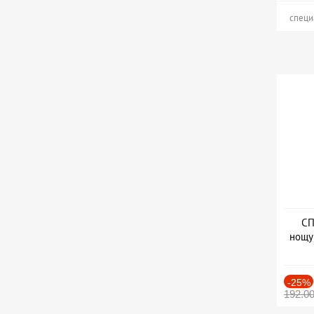
специ
СП
нощу
Дат
-25%
192.0