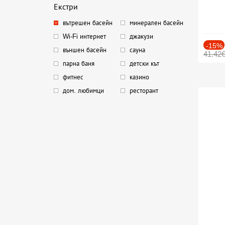
Екстри
вътрешен басейн
минерален басейн
Wi-Fi интернет
джакузи
-15%
външен басейн
сауна
41.42
парна баня
детски кът
фитнес
казино
дом. любимци
ресторант