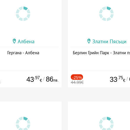
Албена
Златни Пясъци
Гергана - Албена
Берлин Грийн Парк - Златни п
.97
86
-25%
.75
43
33
/
/
лв.
€
€
€
44.99€