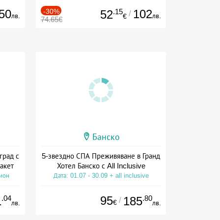
50
-30%
.15
102
52
/
лв.
лв.
€
74.65€
Банско
град с
5-звездно СПА Преживяване в Гранд
акет
Хотел Банско с All Inclusive
сион
Дата: 01.07 - 30.09 + all inclusive
.04
95
.80
1
185
/
€
лв.
лв.