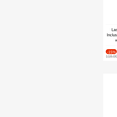
Las
Inclu
н
Дат
-15%
118.0