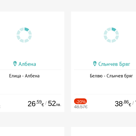
Албена
Слънчев Бряг
Елица - Албена
Белвю - Слънчев бряг
.59
52
-20%
.86
26
38
/
/
лв.
€
€
€
48.57€