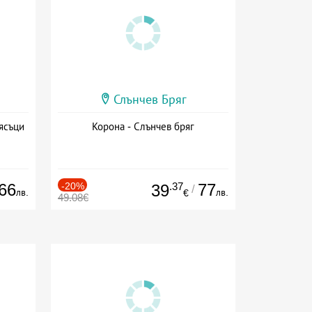
Слънчев Бряг
ясъци
Корона - Слънчев бряг
66
-20%
.37
77
39
/
лв.
лв.
€
49.08€