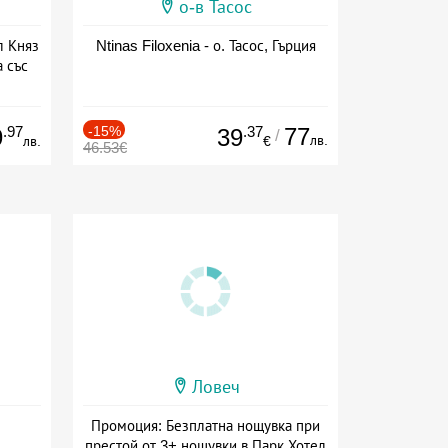
о-в Тасос
л Княз
Ntinas Filoxenia - о. Тасос, Гърция
 със
сион
.97
-15%
.37
77
9
39
/
лв.
лв.
€
46.53€
Ловеч
Промоция: Безплатна нощувка при
престой от 3+ нощувки в Парк Хотел