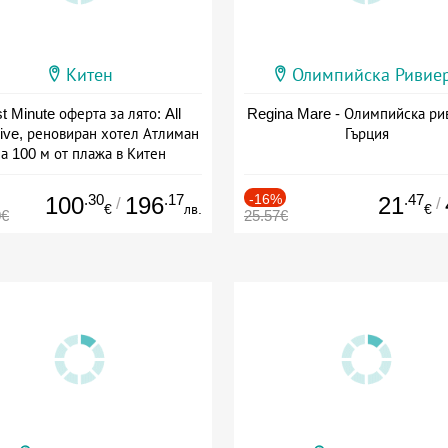
Китен
Олимпийска Ривие
t Minute оферта за лято: All
Regina Mare - Олимпийска ри
sive, реновиран хотел Атлиман
Гърция
а 100 м от плажа в Китен
а: 01.06 - 29.09 + all inclusive
.30
.17
-16%
.47
100
196
21
/
/
€
лв.
€
0€
25.57€