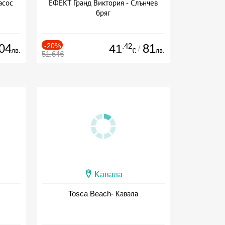
асос
ЕФЕКТ Гранд Виктория - Слънчев
бряг
04
-20%
.42
81
41
/
лв.
лв.
€
51.64€
Кавала
Tosca Beach- Кавала