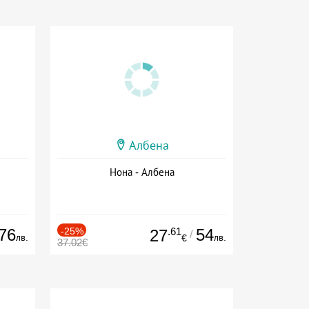
Албена
Нона - Албена
76
-25%
.61
54
27
/
лв.
лв.
€
37.02€