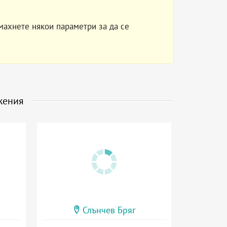
махнете някои параметри за да се
жения
Слънчев Бряг