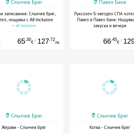
Слънчев Бряг
Павел Баня
и записвания: Слънчев бряг,
Луксозен 5-звезден СПА хоте
тел, нощувка с All Inclusive
Павел в Павел баня: Нощувка
закуска и вечеря
+ all inclusive
Дата: 17.07 - 22.12 + полупан
.30
.72
.45
65
127
66
12
/
/
€
лв.
€
€
Слънчев Бряг
Слънчев Бряг
Жерави - Слънчев бряг
Котва - Слънчев бряг