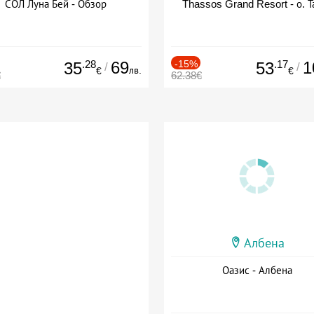
СОЛ Луна Бей - Обзор
Thassos Grand Resort - о. Т
.28
69
-15%
.17
1
35
53
/
/
лв.
€
€
€
62.38€
Албена
Оазис - Албена