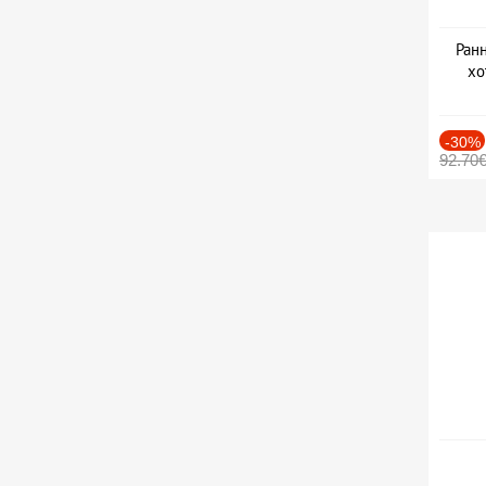
Ранн
хо
-30%
92.70