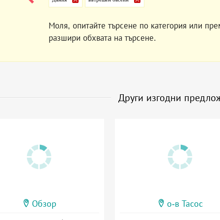
Моля, опитайте търсене по категория или пре
разшири обхвата на търсене.
Други изгодни предло
Обзор
о-в Тасос