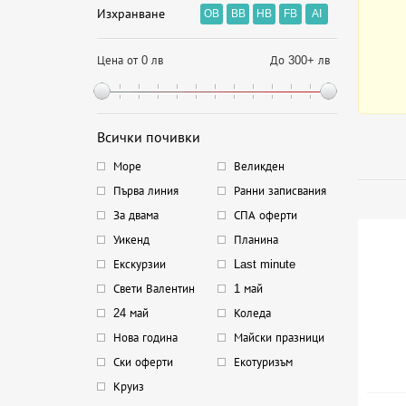
Изхранване
OB
BB
HB
FB
AI
Цена от 0 лв
До 300+ лв
Всички почивки
Море
Великден
Първа линия
Ранни записвания
За двама
СПА оферти
Уикенд
Планина
Екскурзии
Last minute
Свети Валентин
1 май
24 май
Коледа
Нова година
Майски празници
Ски оферти
Екотуризъм
Круиз