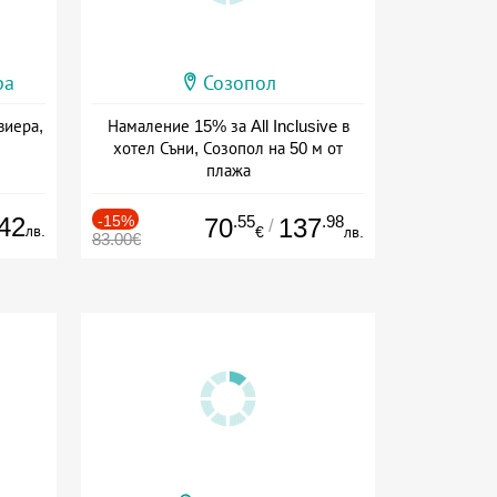
ра
Созопол
виера,
Намаление 15% за All Inclusive в
хотел Съни, Созопол на 50 м от
плажа
Дата: 30.07 - 30.09 + all inclusive
42
-15%
.55
.98
70
137
/
лв.
€
лв.
83.00€