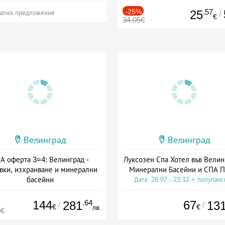
-25%
.57
25
/
ално предложение
€
34.05€
Велинград
Велинград
А оферта 3=4: Велинград -
Луксозен Спа Хотел във Велин
вки, изхранване и минерални
Минерални Басейни и СПА П
басейни
Дата: 28.07 - 23.12 + полупан
а: 01.07 - 30.09 + полупансион
144
.64
67
281
13
/
/
€
€
лв.
0€