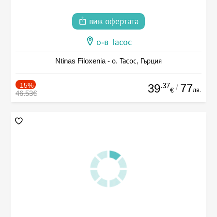
виж офертата
о-в Тасос
Ntinas Filoxenia - о. Тасос, Гърция
-15%
.37
77
39
/
лв.
€
46.53€