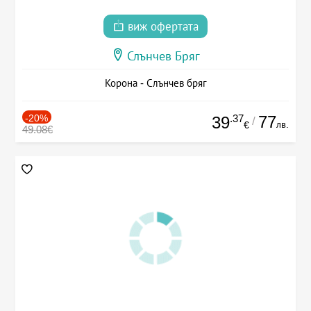
виж офертата
Слънчев Бряг
Корона - Слънчев бряг
-20%
.37
77
39
/
лв.
€
49.08€