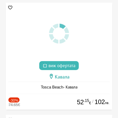
виж офертата
Кавала
Tosca Beach- Кавала
-30%
.15
102
52
/
лв.
€
74.65€