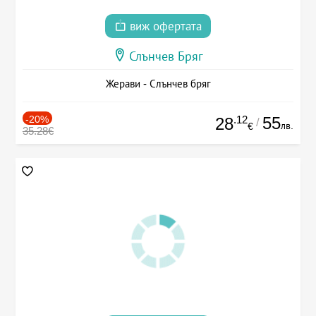
виж офертата
Слънчев Бряг
Жерави - Слънчев бряг
-20%
.12
55
28
/
лв.
€
35.28€