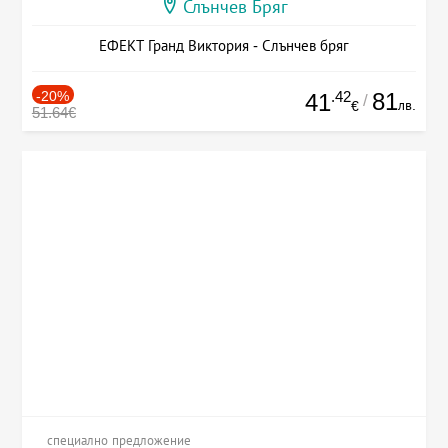
Слънчев Бряг
ЕФЕКТ Гранд Виктория - Слънчев бряг
-20%
.42
81
41
/
лв.
€
51.64€
специално предложение