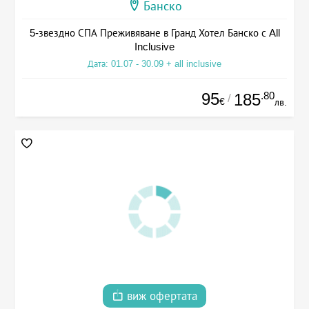
Банско
5-звездно СПА Преживяване в Гранд Хотел Банско с All
Inclusive
Дата: 01.07 - 30.09 + all inclusive
95
.80
185
/
€
лв.
виж офертата