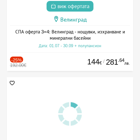
виж офертата
Велинград
СПА оферта 3=4: Велинград - нощувки, изхранване и
минерални басейни
Дата: 01.07 - 30.09 + полупансион
-25%
144
.64
281
/
€
лв.
192.00€