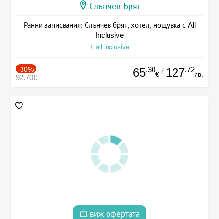
Слънчев Бряг
Ранни записвания: Слънчев бряг, хотел, нощувка с All
Inclusive
+ all inclusive
-30%
.30
.72
65
127
/
€
лв.
92.70€
виж офертата