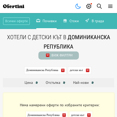
Ofertini
Почивки
Стоки
В града
Всички оферти
ХОТЕЛИ С ДЕТСКИ КЪТ В
ДОМИНИКАНСКА
РЕПУБЛИКА
ВИЖ ФИЛТРИ
Доминиканска Република
детски кът
Цена
Отстъпка
Най-нови
Няма намерени оферти по избраните критерии:
Доминиканска Република
детски кът