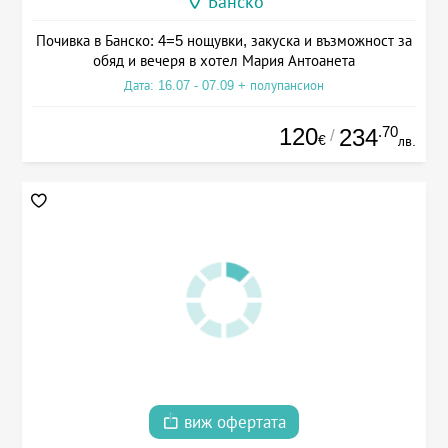
Банско
Почивка в Банско: 4=5 нощувки, закуска и възможност за
обяд и вечеря в хотел Мария Антоанета
Дата: 16.07 - 07.09 + полупансион
120
.70
234
/
€
лв.
виж офертата