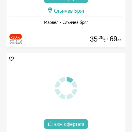
Слънчев Бряг
Марвел - Слънчев бряг
-30%
.28
69
35
/
лв.
€
50.11€
виж офертата