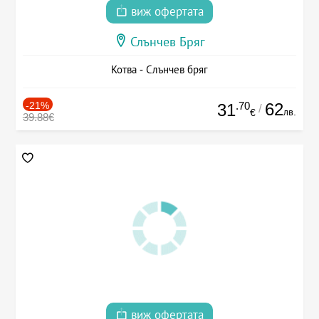
виж офертата
Слънчев Бряг
Котва - Слънчев бряг
-21%
.70
62
31
/
лв.
€
39.88€
виж офертата