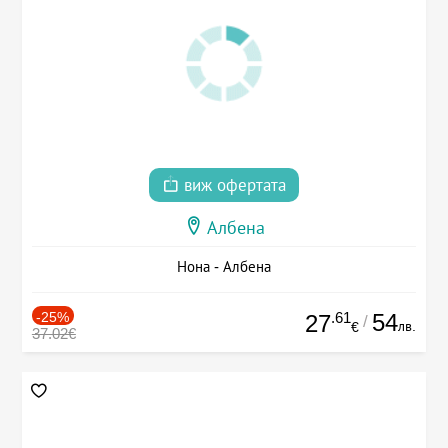
виж офертата
Албена
Нона - Албена
-25%
.61
54
27
/
лв.
€
37.02€