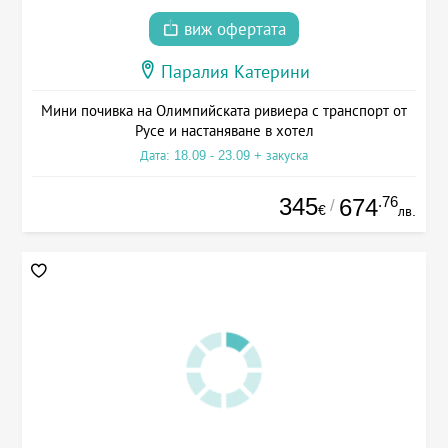
виж офертата
Паралия Катерини
Мини почивка на Олимпийската ривиера с транспорт от
Русе и настаняване в хотел
Дата: 18.09 - 23.09 + закуска
345
.76
674
/
€
лв.