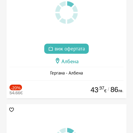
виж офертата
Албена
Гергана - Албена
-20%
.97
86
43
/
лв.
€
54.66€