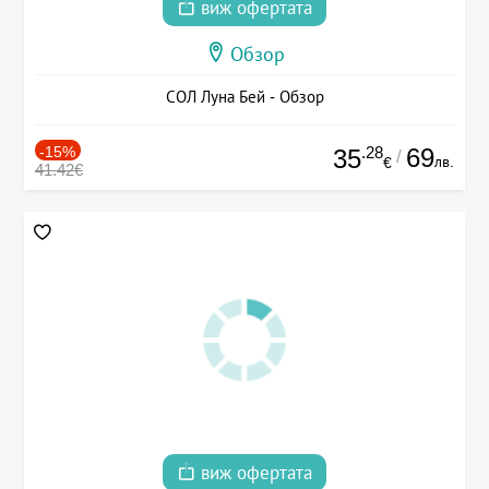
виж офертата
Обзор
СОЛ Луна Бей - Обзор
-15%
.28
69
35
/
лв.
€
41.42€
виж офертата