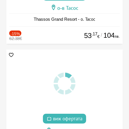
о-в Тасос
Thassos Grand Resort - о. Тасос
-15%
.17
104
53
/
лв.
€
62.38€
виж офертата