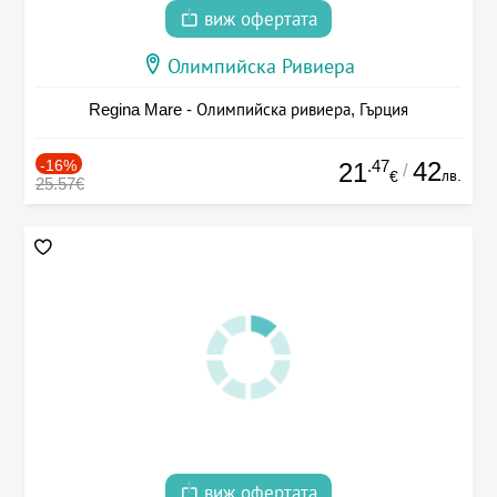
виж офертата
Олимпийска Ривиера
Regina Mare - Олимпийска ривиера, Гърция
-16%
.47
42
21
/
лв.
€
25.57€
виж офертата