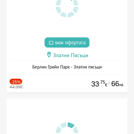
виж офертата
Златни Пясъци
Берлин Грийн Парк - Златни пясъци
-25%
.75
66
33
/
лв.
€
44.99€