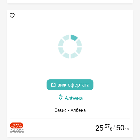
виж офертата
Албена
Оазис - Албена
-25%
.57
50
25
/
лв.
€
34.05€