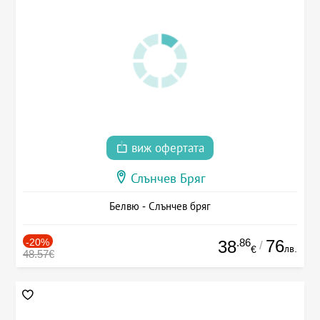
виж офертата
Слънчев Бряг
Белвю - Слънчев бряг
-20%
.86
76
38
/
лв.
€
48.57€