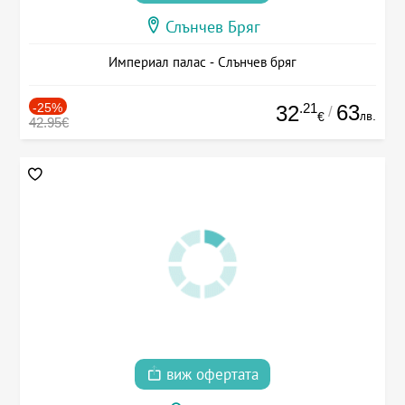
Слънчев Бряг
Империал палас - Слънчев бряг
-25%
.21
63
32
/
лв.
€
42.95€
виж офертата