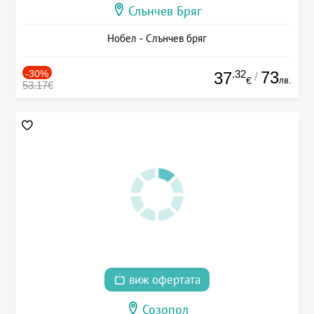
Слънчев Бряг
Нобел - Слънчев бряг
-30%
.32
73
37
/
лв.
€
53.17€
виж офертата
Созопол