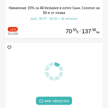
Намаление 15% за All Inclusive в хотел Съни, Созопол на
50 м от плажа
Дата: 30.07 - 30.09 + all inclusive
-15%
.55
.98
70
137
/
€
лв.
83.00€
виж офертата