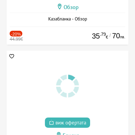
Обзор
Казабланка - Обзор
-20%
.79
70
35
/
лв.
€
44.99€
виж офертата