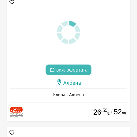
виж офертата
Албена
Елица - Албена
-25%
.59
52
26
/
лв.
€
35.54€