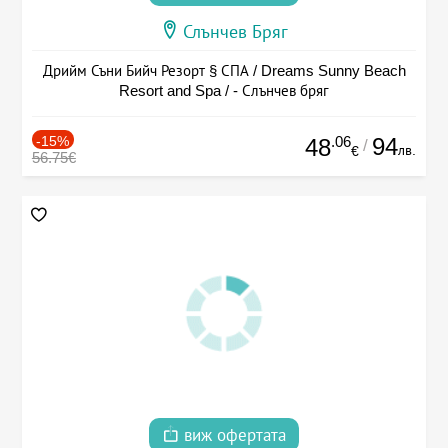
Слънчев Бряг
Дрийм Съни Бийч Резорт § СПА / Dreams Sunny Beach
Resort and Spa / - Слънчев бряг
-15%
.06
94
48
/
лв.
€
56.75€
виж офертата