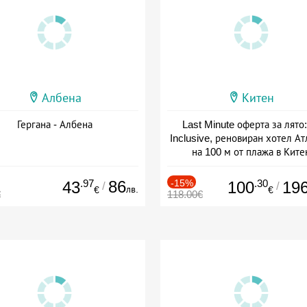
Албена
Китен
Гергана - Албена
Last Minute оферта за лято: 
Inclusive, реновиран хотел А
на 100 м от плажа в Ките
Дата: 01.06 - 29.09 + all inclus
.97
86
-15%
.30
43
100
19
/
/
лв.
€
€
€
118.00€