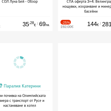
СОЛ Луна Бей - Обзор
СПА оферта 3=4: Велингра
нощувки, изхранване и мине
басейни
Дата: 01.07 - 30.09 + полупан
.28
69
-25%
144
35
28
/
/
лв.
€
€
€
192.00€
Паралия Катерини
и почивка на Олимпийската
виера с транспорт от Русе и
настаняване в хотел
Дата: 18.09 - 23.09 + закуска