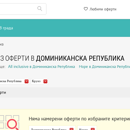
Любими оферти
В града
из
З ОФЕРТИ В
ДОМИНИКАНСКА РЕПУБЛИКА
още:
All inclusive в Доминиканска Република
Море в Доминиканска Републ
нска Република
Круиз
рти
Няма намерени оферти по избраните критери
Доминиканска Република
Круиз