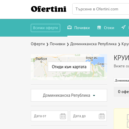
Ofertini
Почивки
Стоки
Всички оферти
Оферти
Почивки
Доминиканска Република
Кру
❯
❯
❯
КРУИ
Вижте 
Отиди към картата
Доминика
0 офе
Доминиканска Република