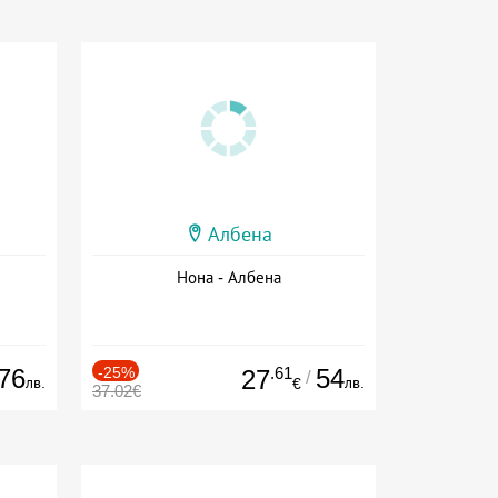
Албена
Нона - Албена
76
-25%
.61
54
27
/
лв.
лв.
€
37.02€