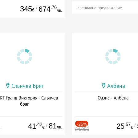
345
.76
674
/
специално предложение
€
лв.
Слънчев Бряг
Албена
Т Гранд Виктория - Слънчев
Оазис - Албена
бряг
.42
81
-25%
.57
41
25
/
/
лв.
€
€
€
34.05€