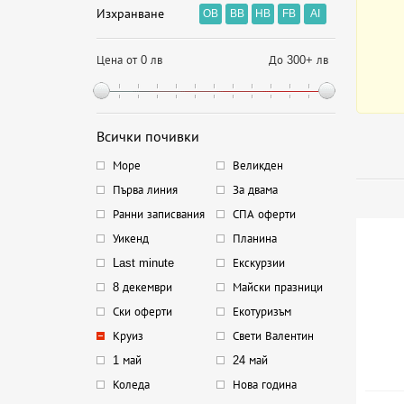
Изхранване
OB
BB
HB
FB
AI
Цена от 0 лв
До 300+ лв
Всички почивки
Море
Великден
Първа линия
За двама
Ранни записвания
СПА оферти
Уикенд
Планина
Last minute
Екскурзии
8 декември
Майски празници
Ски оферти
Екотуризъм
Круиз
Свети Валентин
1 май
24 май
Коледа
Нова година