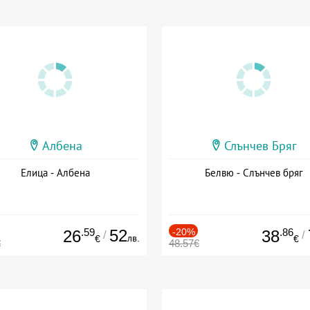
Албена
Слънчев Бряг
Елица - Албена
Белвю - Слънчев бряг
.59
52
-20%
.86
26
38
/
/
лв.
€
€
€
48.57€