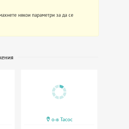
махнете някои параметри за да се
жения
о-в Тасос