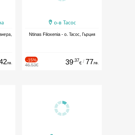
ра
о-в Тасос
виера,
Ntinas Filoxenia - о. Тасос, Гърция
42
-15%
.37
77
39
/
лв.
лв.
€
46.53€