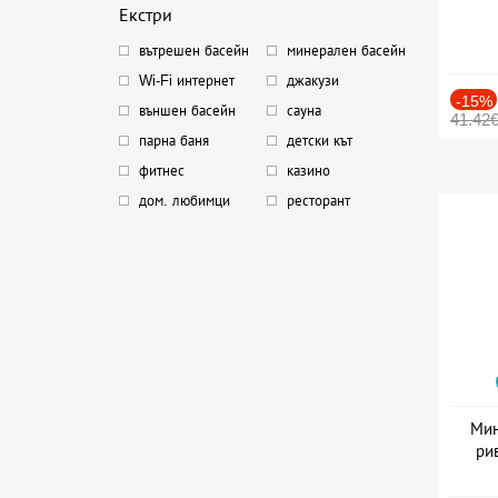
Екстри
вътрешен басейн
минерален басейн
Wi-Fi интернет
джакузи
-15%
външен басейн
сауна
41.42
парна баня
детски кът
фитнес
казино
дом. любимци
ресторант
Мин
ри