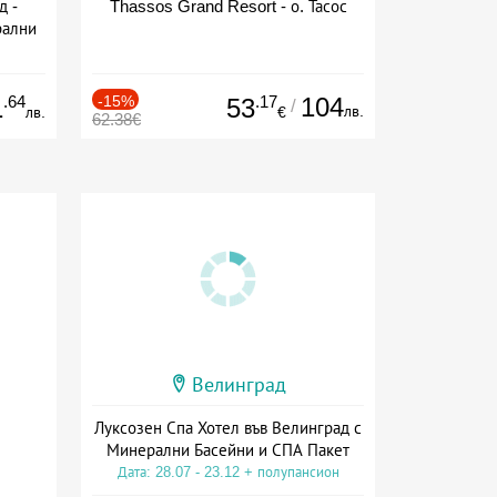
д -
Thassos Grand Resort - о. Тасос
рални
сион
.64
-15%
.17
104
1
53
/
лв.
лв.
€
62.38€
Велинград
Луксозен Спа Хотел във Велинград с
Минерални Басейни и СПА Пакет
Дата: 28.07 - 23.12 + полупансион