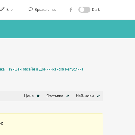
Блог
Връзка с нас
Dark
ика
външен басейн в Доминиканска Република
Цена
Отстъпка
Най-нови
и: