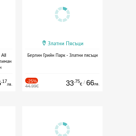
Златни Пясъци
All
Берлин Грийн Парк - Златни пясъци
тлиман
н
ive
.17
-25%
.75
66
6
33
/
лв.
лв.
€
44.99€