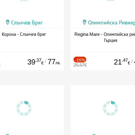
Слънчев Бряг
Олимпийска Ривие
Корона - Слънчев бряг
Regina Mare - Олимпийска ри
Гърция
.37
77
-16%
.47
39
21
/
/
лв.
€
€
€
25.57€