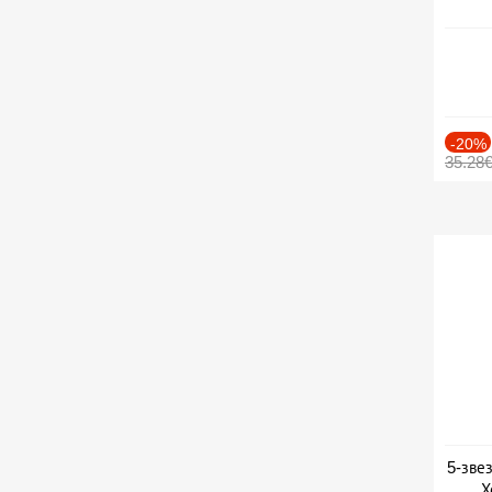
-20%
35.28
5-зве
Х