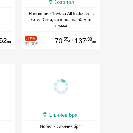
Созопол
Намаление 15% за All Inclusive в
хотел Съни, Созопол на 50 м от
плажа
Дата: 30.07 - 30.09 + all inclusive
62
-15%
.55
.98
70
137
/
лв.
€
лв.
83.00€
Слънчев Бряг
Нобел - Слънчев бряг