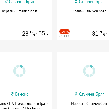
Слънчев Бряг
Слънчев Бряг
Жерави - Слънчев бряг
Котва - Слънчев бряг
.12
55
-21%
.70
28
31
/
/
лв.
€
€
€
39.88€
Банско
Слънчев Бряг
здно СПА Преживяване в Гранд
Марвел - Слънчев бряг
отел Банско с All Inclusive