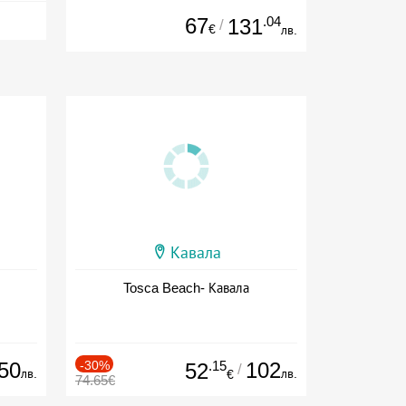
67
.04
131
/
€
лв.
Кавала
Tosca Beach- Кавала
50
-30%
.15
102
52
/
лв.
лв.
€
74.65€