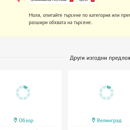
Моля, опитайте търсене по категория или пре
разшири обхвата на търсене.
Други изгодни предло
Обзор
Велинград