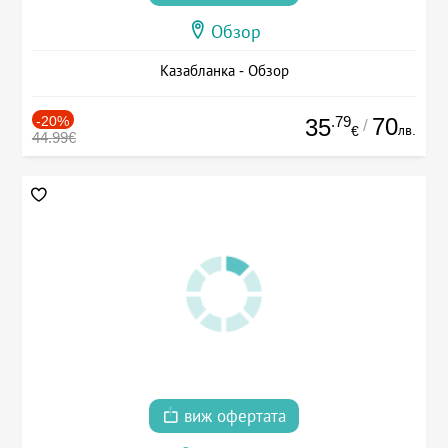
Обзор
Казабланка - Обзор
-20%
.79
70
35
/
лв.
€
44.99€
виж офертата