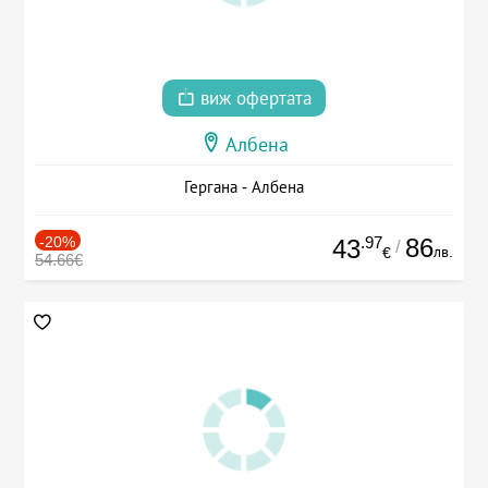
виж офертата
Албена
Гергана - Албена
-20%
.97
86
43
/
лв.
€
54.66€