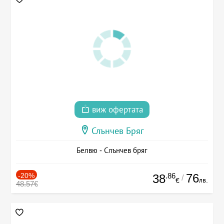
виж офертата
Слънчев Бряг
Белвю - Слънчев бряг
-20%
.86
76
38
/
лв.
€
48.57€