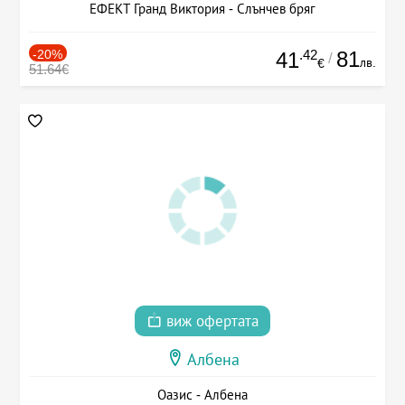
ЕФЕКТ Гранд Виктория - Слънчев бряг
-20%
.42
81
41
/
лв.
€
51.64€
виж офертата
Албена
Оазис - Албена