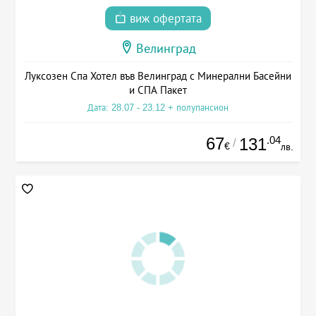
виж офертата
Велинград
Луксозен Спа Хотел във Велинград с Минерални Басейни
и СПА Пакет
Дата: 28.07 - 23.12 + полупансион
67
.04
131
/
€
лв.