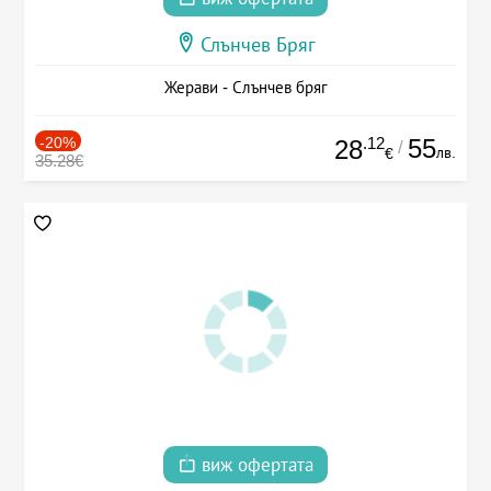
Слънчев Бряг
Жерави - Слънчев бряг
-20%
.12
55
28
/
лв.
€
35.28€
виж офертата