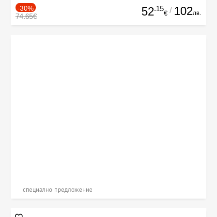
-30%
.15
102
52
/
лв.
€
74.65€
специално предложение