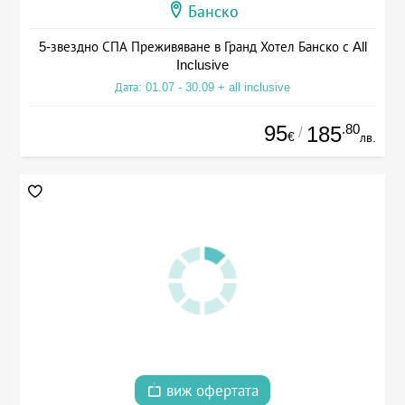
Банско
5-звездно СПА Преживяване в Гранд Хотел Банско с All
Inclusive
Дата: 01.07 - 30.09 + all inclusive
95
.80
185
/
€
лв.
виж офертата