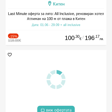
Китен
Last Minute оферта за лято: All Inclusive, реновиран хотел
Атлиман на 100 м от плажа в Китен
Дата: 01.06 - 29.09 + all inclusive
-15%
.30
.17
100
196
/
€
лв.
118.00€
виж офертата