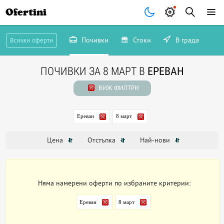
Ofertini
Почивки
Стоки
В града
Всички оферти
ПОЧИВКИ ЗА 8 МАРТ В
ЕРЕВАН
ВИЖ ФИЛТРИ
Ереван
8 март
Цена
Отстъпка
Най-нови
Няма намерени оферти по избраните критерии:
Ереван
8 март