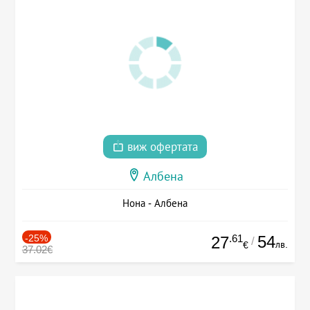
виж офертата
Албена
Нона - Албена
-25%
.61
54
27
/
лв.
€
37.02€