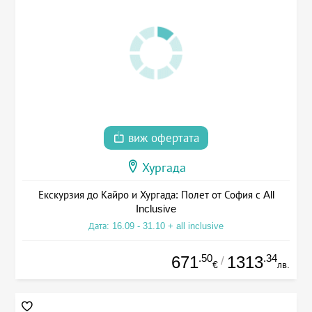
виж офертата
Хургада
Екскурзия до Кайро и Хургада: Полет от София с All
Inclusive
Дата: 16.09 - 31.10 + all inclusive
.50
.34
671
1313
/
€
лв.