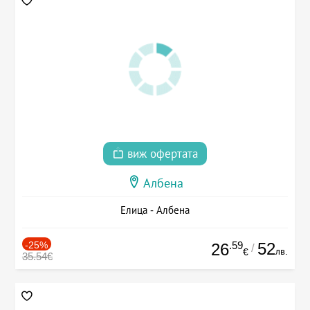
виж офертата
Албена
Елица - Албена
-25%
.59
52
26
/
лв.
€
35.54€