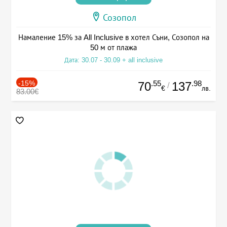
Созопол
Намаление 15% за All Inclusive в хотел Съни, Созопол на
50 м от плажа
Дата: 30.07 - 30.09 + all inclusive
-15%
.55
.98
70
137
/
€
лв.
83.00€