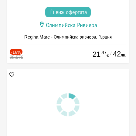
виж офертата
Олимпийска Ривиера
Regina Mare - Олимпийска ривиера, Гърция
-16%
.47
42
21
/
лв.
€
25.57€