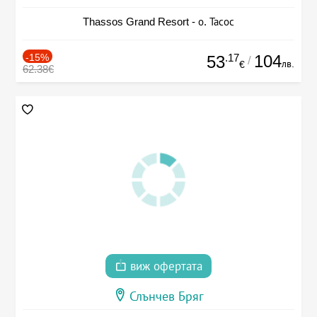
Thassos Grand Resort - о. Тасос
-15%
.17
104
53
/
лв.
€
62.38€
виж офертата
Слънчев Бряг