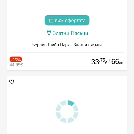
виж офертата
Златни Пясъци
Берлин Грийн Парк - Златни пясъци
-25%
.75
66
33
/
лв.
€
44.99€