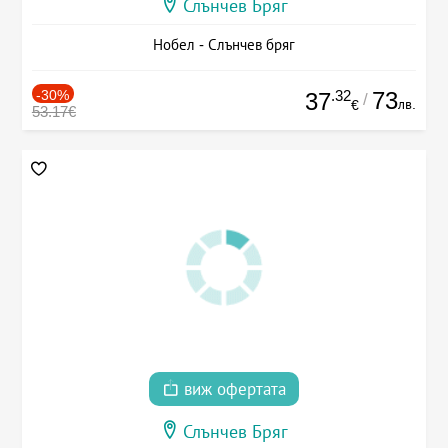
Слънчев Бряг
Нобел - Слънчев бряг
-30%
.32
73
37
/
лв.
€
53.17€
виж офертата
Слънчев Бряг