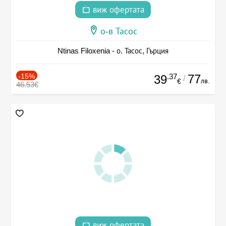
виж офертата
о-в Тасос
Ntinas Filoxenia - о. Тасос, Гърция
-15%
.37
77
39
/
лв.
€
46.53€
виж офертата