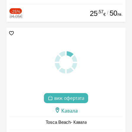
-25%
.57
50
25
/
лв.
€
34.05€
виж офертата
Кавала
Tosca Beach- Кавала