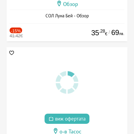
Обзор
СОЛ Луна Бей - Обзор
-15%
.28
69
35
/
лв.
€
41.42€
виж офертата
о-в Тасос