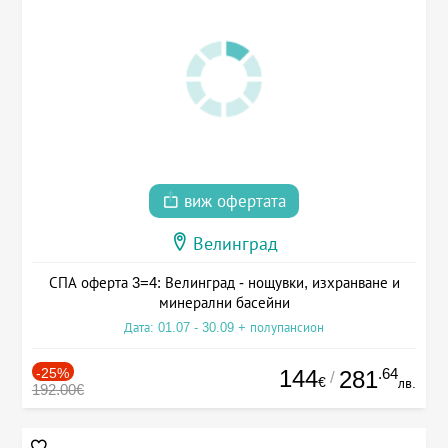
виж офертата
Велинград
СПА оферта 3=4: Велинград - нощувки, изхранване и
минерални басейни
Дата: 01.07 - 30.09 + полупансион
-25%
144
.64
281
/
€
лв.
192.00€