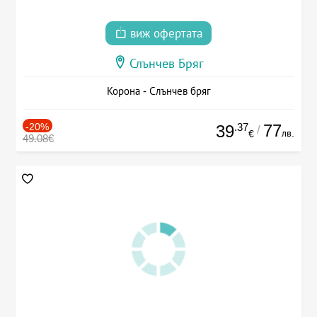
виж офертата
Слънчев Бряг
Корона - Слънчев бряг
-20%
.37
77
39
/
лв.
€
49.08€