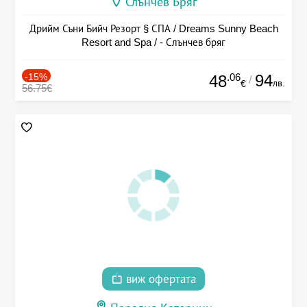
Слънчев Бряг
Дрийм Съни Бийч Резорт § СПА / Dreams Sunny Beach
Resort and Spa / - Слънчев бряг
-15%
.06
94
48
/
лв.
€
56.75€
виж офертата