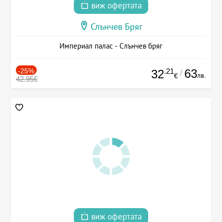
виж офертата
Слънчев Бряг
Империал палас - Слънчев бряг
-25%
.21
63
32
/
лв.
€
42.95€
виж офертата