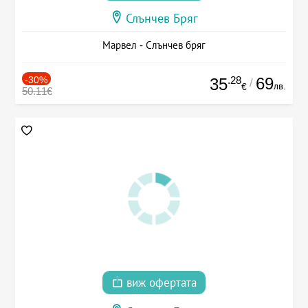
Слънчев Бряг
Марвел - Слънчев бряг
-30%
.28
69
35
/
лв.
€
50.11€
виж офертата