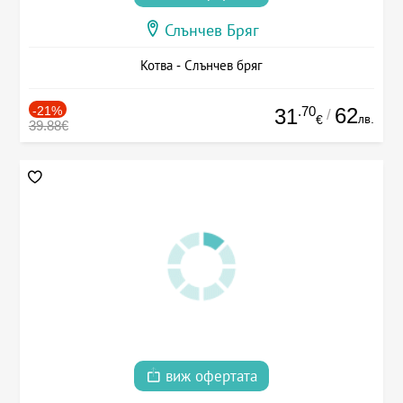
Слънчев Бряг
Котва - Слънчев бряг
-21%
.70
62
31
/
лв.
€
39.88€
виж офертата