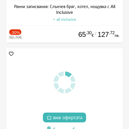
Ранни записвания: Слънчев бряг, хотел, нощувка с All
Inclusive
+ all inclusive
-30%
.30
.72
65
127
/
€
лв.
92.70€
виж офертата