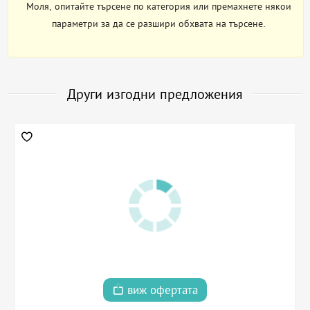
Моля, опитайте търсене по категория или премахнете някои
параметри за да се разшири обхвата на търсене.
Други изгодни предложения
виж офертата