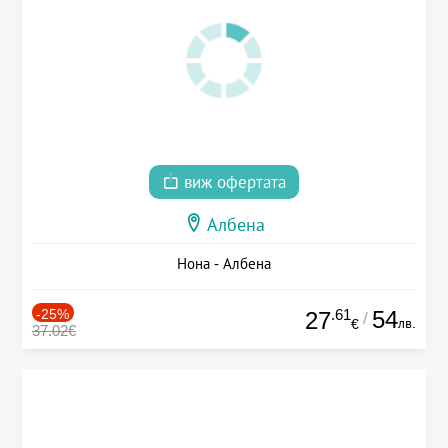
виж офертата
Албена
Нона - Албена
-25%
.61
54
27
/
лв.
€
37.02€