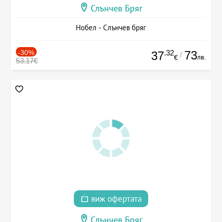
Слънчев Бряг
Нобел - Слънчев бряг
-30%
.32
73
37
/
лв.
€
53.17€
виж офертата
Слънчев Бряг