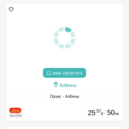
виж офертата
Албена
Оазис - Албена
-25%
.57
50
25
/
лв.
€
34.05€