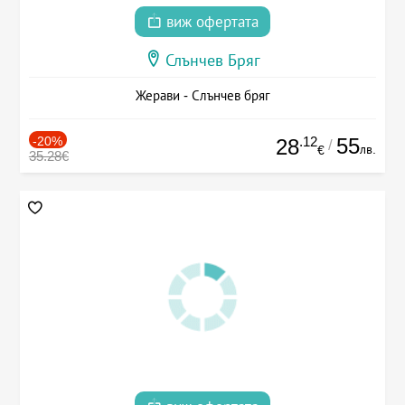
виж офертата
Слънчев Бряг
Жерави - Слънчев бряг
-20%
.12
55
28
/
лв.
€
35.28€