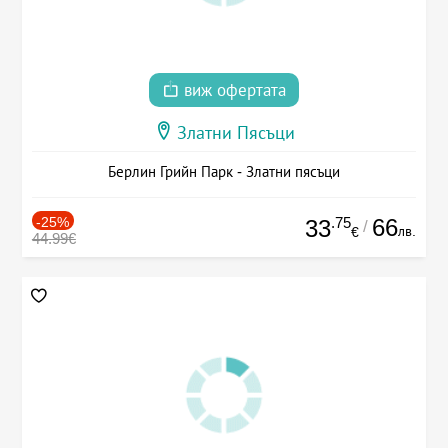
виж офертата
Златни Пясъци
Берлин Грийн Парк - Златни пясъци
-25%
.75
66
33
/
лв.
€
44.99€