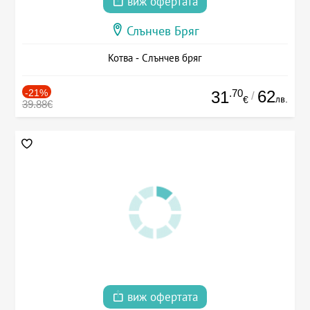
виж офертата
Слънчев Бряг
Котва - Слънчев бряг
-21%
.70
62
31
/
лв.
€
39.88€
виж офертата