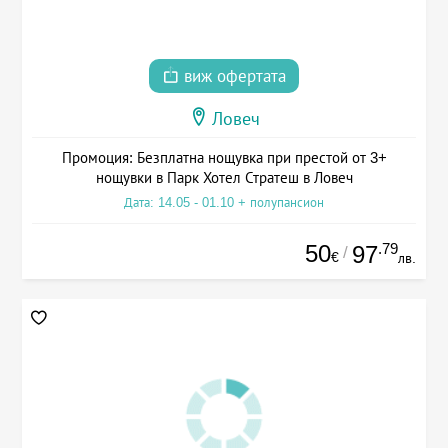
виж офертата
Ловеч
Промоция: Безплатна нощувка при престой от 3+
нощувки в Парк Хотел Стратеш в Ловеч
Дата: 14.05 - 01.10 + полупансион
50
.79
97
/
€
лв.