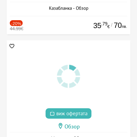
Казабланка - Обзор
-20%
.79
70
35
/
лв.
€
44.99€
виж офертата
Обзор