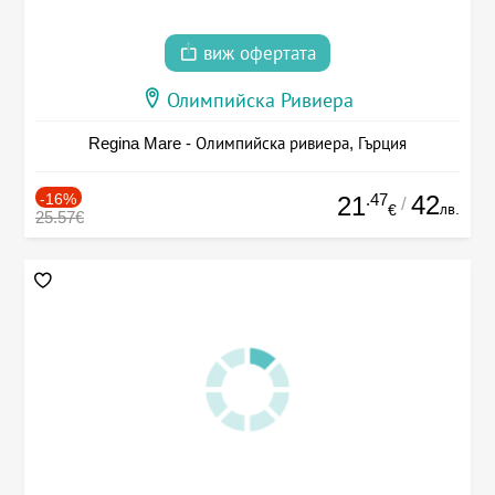
виж офертата
Олимпийска Ривиера
Regina Mare - Олимпийска ривиера, Гърция
-16%
.47
42
21
/
лв.
€
25.57€