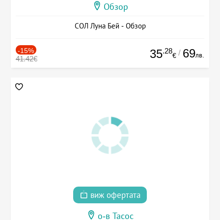
Обзор
СОЛ Луна Бей - Обзор
-15%
.28
69
35
/
лв.
€
41.42€
виж офертата
о-в Тасос