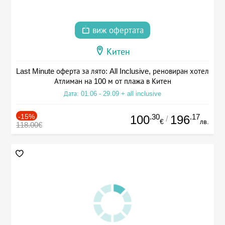
виж офертата
Китен
Last Minute оферта за лято: All Inclusive, реновиран хотел
Атлиман на 100 м от плажа в Китен
Дата: 01.06 - 29.09 + all inclusive
-15%
.30
.17
100
196
/
€
лв.
118.00€