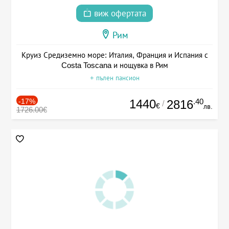
виж офертата
Рим
Круиз Средиземно море: Италия, Франция и Испания с
Costa Toscana и нощувка в Рим
+ пълен пансион
-17%
1440
.40
2816
/
€
лв.
1726.00€