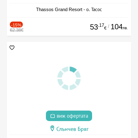
Thassos Grand Resort - о. Тасос
-15%
.17
104
53
/
лв.
€
62.38€
виж офертата
Слънчев Бряг