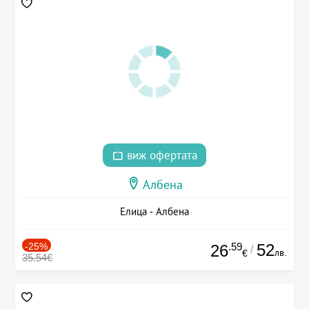
виж офертата
Албена
Елица - Албена
-25%
.59
52
26
/
лв.
€
35.54€