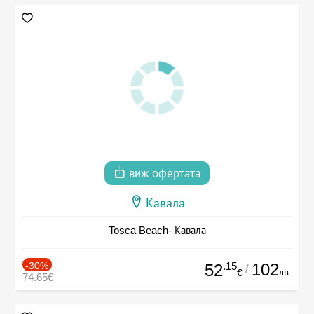
виж офертата
Кавала
Tosca Beach- Кавала
-30%
.15
102
52
/
лв.
€
74.65€