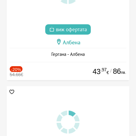
виж офертата
Албена
Гергана - Албена
-20%
.97
86
43
/
лв.
€
54.66€