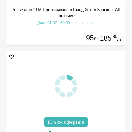
5-звездно СПА Преживяване в Гранд Хотел Банско с All
Inclusive
Дата: 01.07 - 30.09 + all inclusive
95
.80
185
/
€
лв.
виж офертата