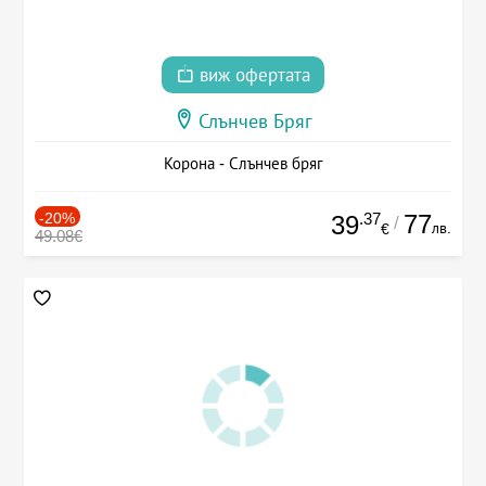
виж офертата
Слънчев Бряг
Корона - Слънчев бряг
-20%
.37
77
39
/
лв.
€
49.08€