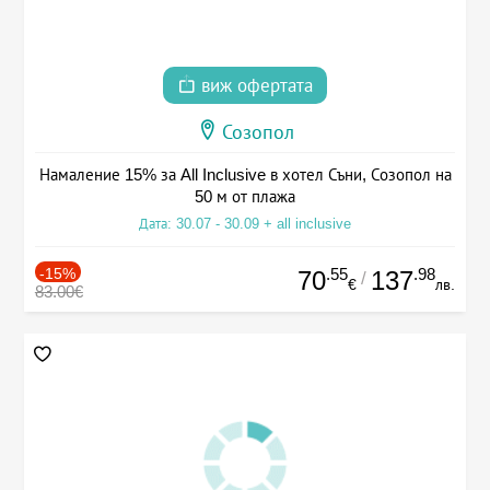
виж офертата
Созопол
Намаление 15% за All Inclusive в хотел Съни, Созопол на
50 м от плажа
Дата: 30.07 - 30.09 + all inclusive
-15%
.55
.98
70
137
/
€
лв.
83.00€