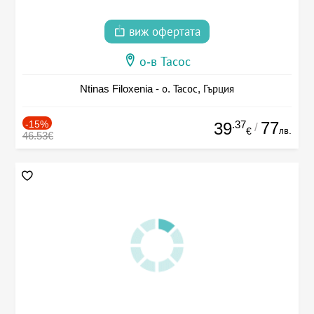
виж офертата
о-в Тасос
Ntinas Filoxenia - о. Тасос, Гърция
-15%
.37
77
39
/
лв.
€
46.53€