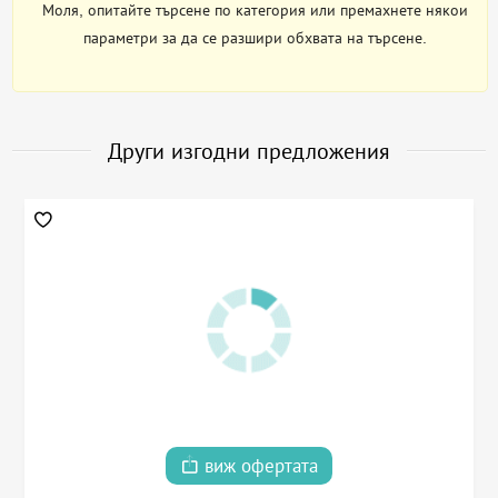
Моля, опитайте търсене по категория или премахнете някои
параметри за да се разшири обхвата на търсене.
Други изгодни предложения
виж офертата