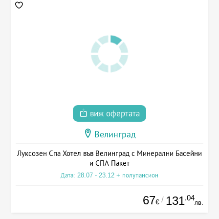
виж офертата
Велинград
Луксозен Спа Хотел във Велинград с Минерални Басейни
и СПА Пакет
Дата: 28.07 - 23.12 + полупансион
67
.04
131
/
€
лв.