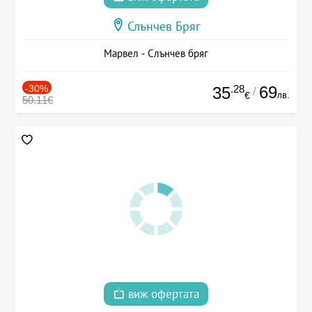
Слънчев Бряг
Марвел - Слънчев бряг
-30%
.28
69
35
/
лв.
€
50.11€
виж офертата