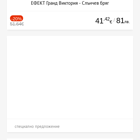
ЕФЕКТ Гранд Виктория - Слънчев бряг
-20%
.42
81
41
/
лв.
€
51.64€
специално предложение