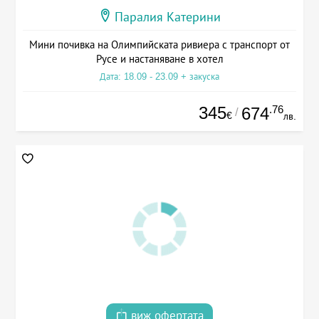
Паралия Катерини
Мини почивка на Олимпийската ривиера с транспорт от
Русе и настаняване в хотел
Дата: 18.09 - 23.09 + закуска
345
.76
674
/
€
лв.
виж офертата