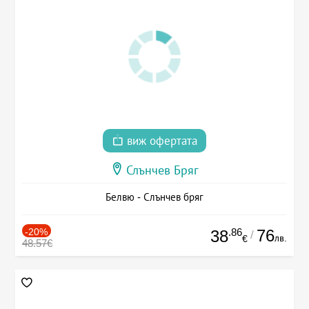
виж офертата
Слънчев Бряг
Белвю - Слънчев бряг
-20%
.86
76
38
/
лв.
€
48.57€