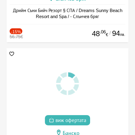
Дрийм Съни Бийч Резорт § СПА / Dreams Sunny Beach
Resort and Spa / - Слънчев бряг
-15%
.06
94
48
/
лв.
€
56.75€
виж офертата
Банско