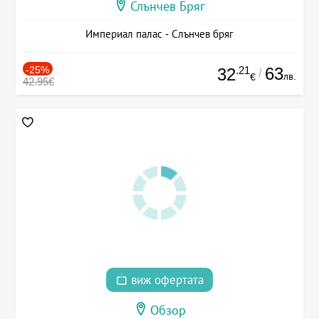
Слънчев Бряг
Империал палас - Слънчев бряг
-25%
.21
63
32
/
лв.
€
42.95€
виж офертата
Обзор