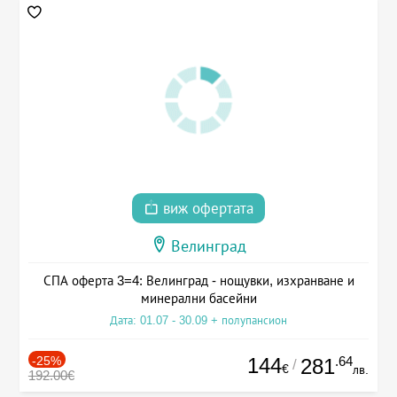
виж офертата
Велинград
СПА оферта 3=4: Велинград - нощувки, изхранване и
минерални басейни
Дата: 01.07 - 30.09 + полупансион
-25%
144
.64
281
/
€
лв.
192.00€