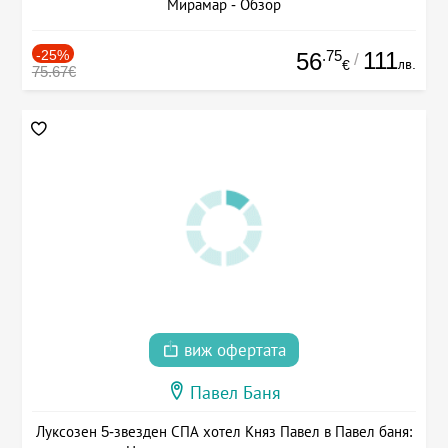
Мирамар - Обзор
-25%
.75
111
56
/
лв.
€
75.67€
виж офертата
Павел Баня
Луксозен 5-звезден СПА хотел Княз Павел в Павел баня: