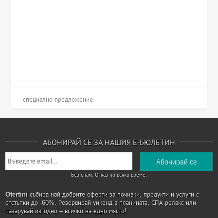
специално предложение
АБОНИРАЙ СЕ ЗА НАШИЯ Е-БЮЛЕТИН
Без спам. Отказ по всяко време.
Ofertini
събира най-добрите оферти за почивки, продукти и услуги с
отстъпки до -60%. Резервирай уикенд в планината, СПА релакс или
пазарувай изгодно – всичко на едно място!