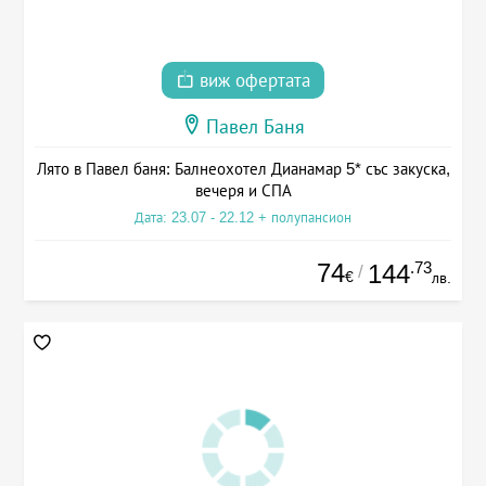
виж офертата
Павел Баня
Лято в Павел баня: Балнеохотел Дианамар 5* със закуска,
вечеря и СПА
Дата: 23.07 - 22.12 + полупансион
74
.73
144
/
€
лв.