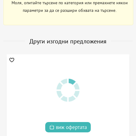
Моля, опитайте търсене по категория или премахнете някои
параметри за да се разшири обхвата на търсене.
Други изгодни предложения
виж офертата