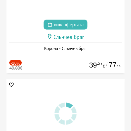
виж офертата
Слънчев Бряг
Корона - Слънчев бряг
-20%
.37
77
39
/
лв.
€
49.08€