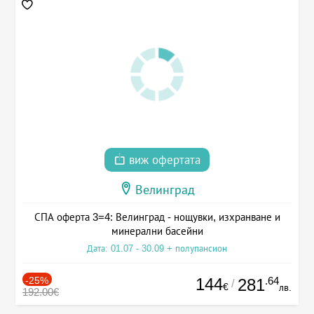
виж офертата
Велинград
СПА оферта 3=4: Велинград - нощувки, изхранване и
минерални басейни
Дата: 01.07 - 30.09 + полупансион
-25%
144
.64
281
/
€
лв.
192.00€