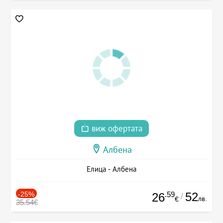
виж офертата
Албена
Елица - Албена
-25%
.59
52
26
/
лв.
€
35.54€