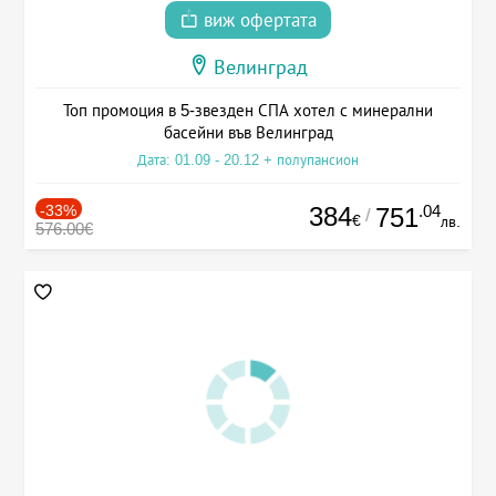
виж офертата
Велинград
Топ промоция в 5-звезден СПА хотел с минерални
басейни във Велинград
Дата: 01.09 - 20.12 + полупансион
-33%
384
.04
751
/
€
лв.
576.00€