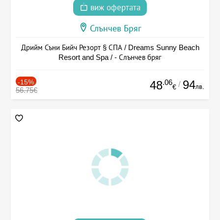
виж офертата
Слънчев Бряг
Дрийм Съни Бийч Резорт § СПА / Dreams Sunny Beach
Resort and Spa / - Слънчев бряг
-15%
.06
94
48
/
лв.
€
56.75€