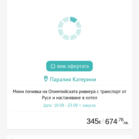
виж офертата
Паралия Катерини
Мини почивка на Олимпийската ривиера с транспорт от
Русе и настаняване в хотел
Дата: 18.09 - 23.09 + закуска
345
.76
674
/
€
лв.