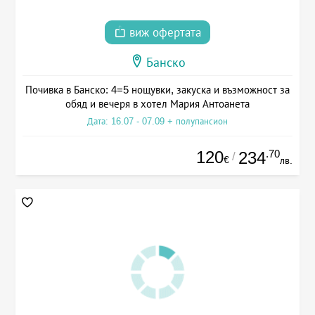
виж офертата
Банско
Почивка в Банско: 4=5 нощувки, закуска и възможност за
обяд и вечеря в хотел Мария Антоанета
Дата: 16.07 - 07.09 + полупансион
120
.70
234
/
€
лв.