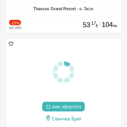
Thassos Grand Resort - о. Тасос
-15%
.17
104
53
/
лв.
€
62.38€
виж офертата
Слънчев Бряг