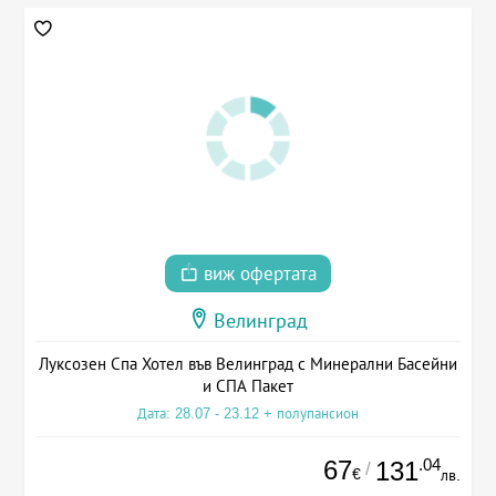
виж офертата
Велинград
Луксозен Спа Хотел във Велинград с Минерални Басейни
и СПА Пакет
Дата: 28.07 - 23.12 + полупансион
67
.04
131
/
€
лв.