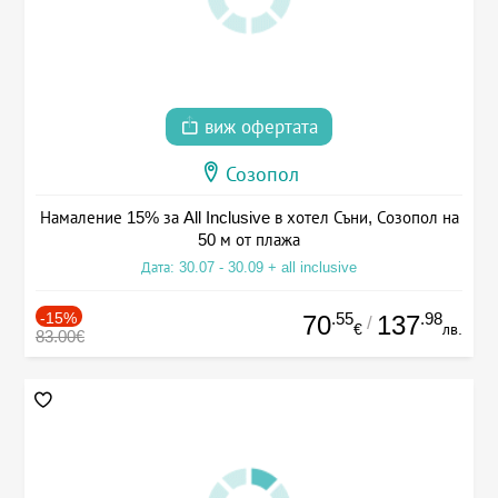
виж офертата
Созопол
Намаление 15% за All Inclusive в хотел Съни, Созопол на
50 м от плажа
Дата: 30.07 - 30.09 + all inclusive
-15%
.55
.98
70
137
/
€
лв.
83.00€