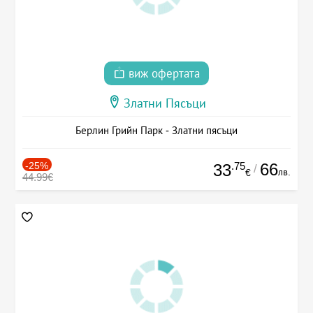
виж офертата
Златни Пясъци
Берлин Грийн Парк - Златни пясъци
-25%
.75
66
33
/
лв.
€
44.99€