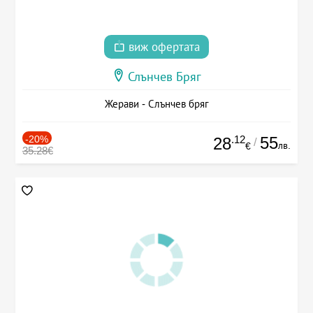
виж офертата
Слънчев Бряг
Жерави - Слънчев бряг
-20%
.12
55
28
/
лв.
€
35.28€