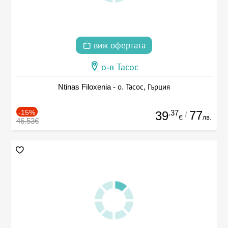
виж офертата
о-в Тасос
Ntinas Filoxenia - о. Тасос, Гърция
-15%
.37
77
39
/
лв.
€
46.53€