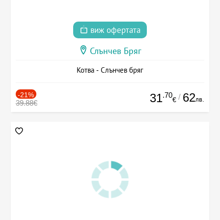
виж офертата
Слънчев Бряг
Котва - Слънчев бряг
-21%
.70
62
31
/
лв.
€
39.88€