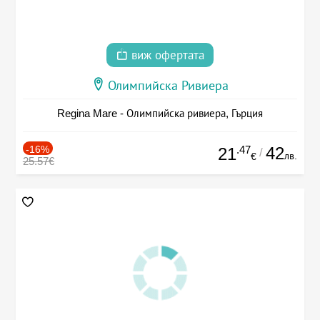
виж офертата
Олимпийска Ривиера
Regina Mare - Олимпийска ривиера, Гърция
-16%
.47
42
21
/
лв.
€
25.57€