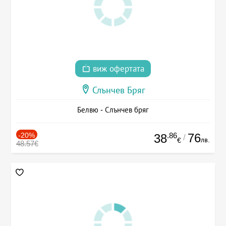
виж офертата
Слънчев Бряг
Белвю - Слънчев бряг
-20%
.86
76
38
/
лв.
€
48.57€