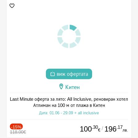
виж офертата
Китен
Last Minute оферта за лято: All Inclusive, реновиран хотел
Атлиман на 100 м от плажа в Китен
Дата: 01.06 - 29.09 + all inclusive
-15%
.30
.17
100
196
/
€
лв.
118.00€