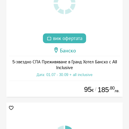
виж офертата
Банско
5-звездно СПА Преживяване в Гранд Хотел Банско с All
Inclusive
Дата: 01.07 - 30.09 + all inclusive
95
.80
185
/
€
лв.