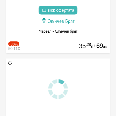
виж офертата
Слънчев Бряг
Марвел - Слънчев бряг
-30%
.28
69
35
/
лв.
€
50.11€