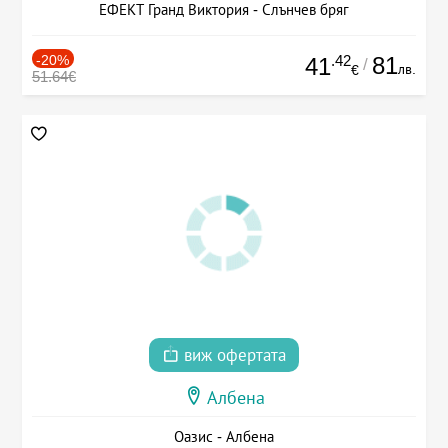
ЕФЕКТ Гранд Виктория - Слънчев бряг
-20%
.42
81
41
/
лв.
€
51.64€
виж офертата
Албена
Оазис - Албена