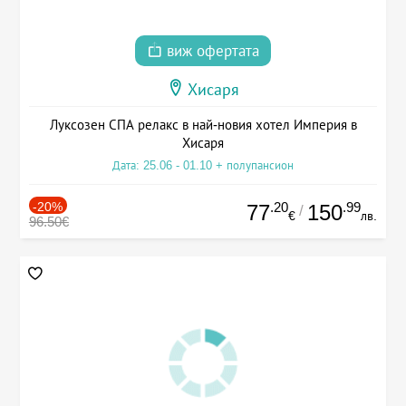
виж офертата
Хисаря
Луксозен СПА релакс в най-новия хотел Империя в
Хисаря
Дата: 25.06 - 01.10 + полупансион
-20%
.20
.99
77
150
/
€
лв.
96.50€