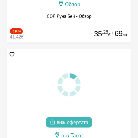
Обзор
СОЛ Луна Бей - Обзор
-15%
.28
69
35
/
лв.
€
41.42€
виж офертата
о-в Тасос