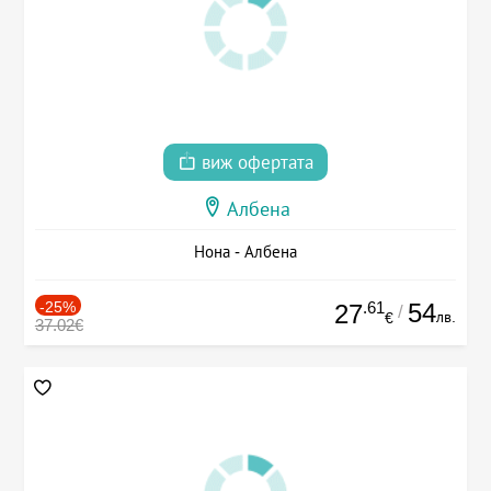
виж офертата
Албена
Нона - Албена
-25%
.61
54
27
/
лв.
€
37.02€