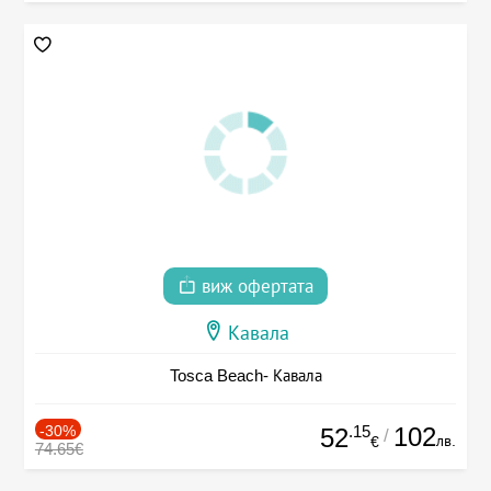
виж офертата
Кавала
Tosca Beach- Кавала
-30%
.15
102
52
/
лв.
€
74.65€