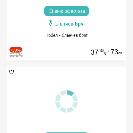
виж офертата
Слънчев Бряг
Нобел - Слънчев бряг
-30%
.32
73
37
/
лв.
€
53.17€