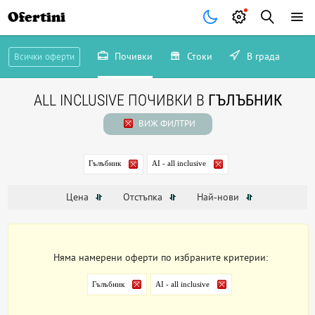
Ofertini
-56%
Почивки
Стоки
В града
Всички оферти
понеделник
те очакват още следващият
ALL INCLUSIVE ПОЧИВКИ В
ГЪЛЪБНИК
Запиши се сега!
ВИЖ ФИЛТРИ
Запиши ме!
Гълъбник
AI - all inclusive
остават
18 часа и 23 минути
Не, благодаря
Цена
Отстъпка
Най-нови
Няма намерени оферти по избраните критерии:
Гълъбник
AI - all inclusive