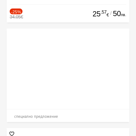
-25%
.57
50
25
/
лв.
€
34.05€
специално предложение