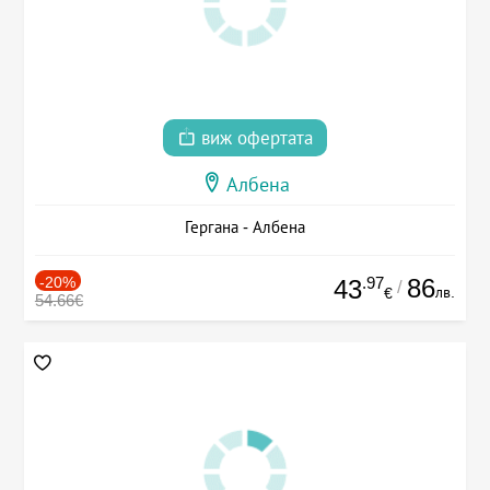
виж офертата
Албена
Гергана - Албена
-20%
.97
86
43
/
лв.
€
54.66€