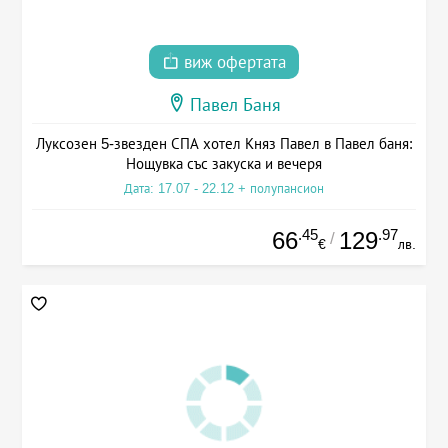
виж офертата
Павел Баня
Луксозен 5-звезден СПА хотел Княз Павел в Павел баня:
Нощувка със закуска и вечеря
Дата: 17.07 - 22.12 + полупансион
.45
.97
66
129
/
€
лв.