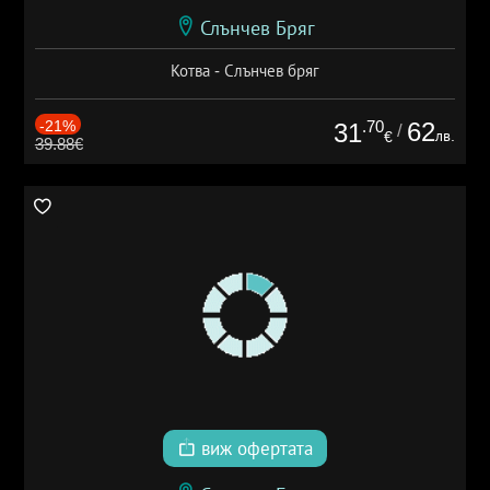
Слънчев Бряг
Котва - Слънчев бряг
-21%
.70
62
31
/
лв.
€
39.88€
виж офертата