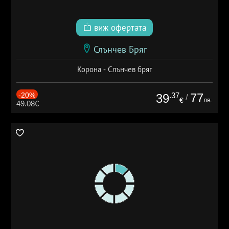
виж офертата
Слънчев Бряг
Корона - Слънчев бряг
-20%
.37
77
39
/
лв.
€
49.08€