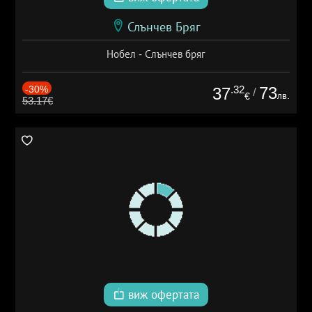
Слънчев Бряг
Нобел - Слънчев бряг
-30%
.32
73
37
/
лв.
€
53.17€
виж офертата