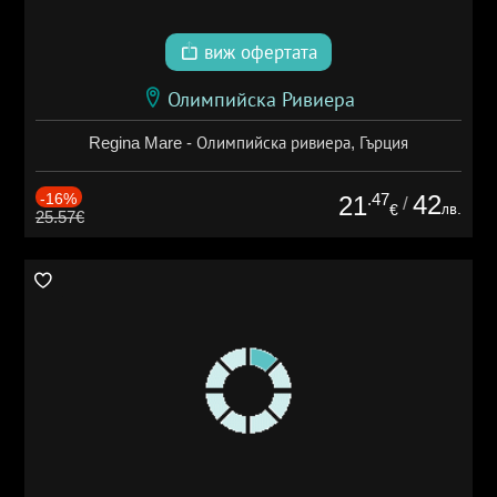
виж офертата
Олимпийска Ривиера
Regina Mare - Олимпийска ривиера, Гърция
-16%
.47
42
21
/
лв.
€
25.57€