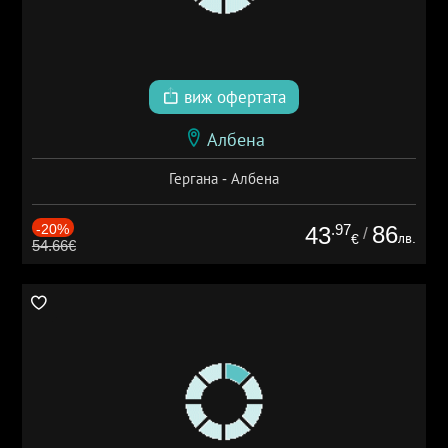
виж офертата
Албена
Гергана - Албена
-20%
.97
86
43
/
лв.
€
54.66€