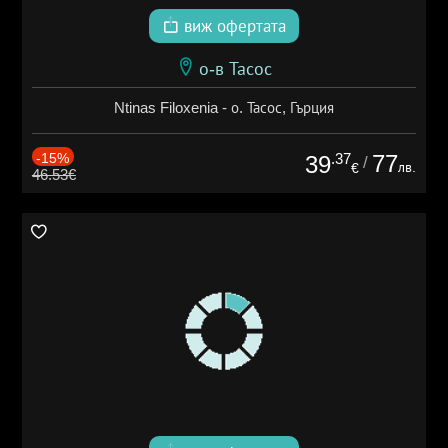
виж офертата
о-в Тасос
Ntinas Filoxenia - о. Тасос, Гърция
-15%
.37
77
39
/
лв.
€
46.53€