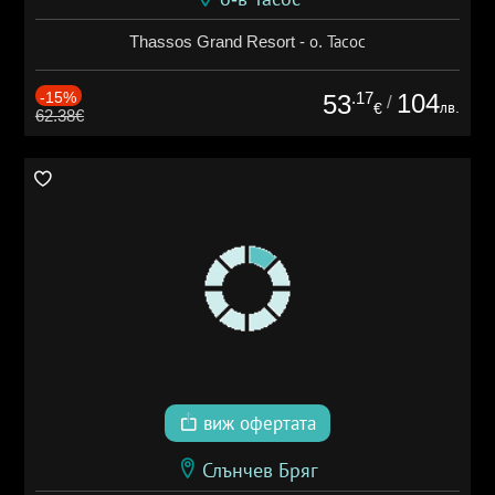
Thassos Grand Resort - о. Тасос
-15%
.17
104
53
/
лв.
€
62.38€
виж офертата
Слънчев Бряг