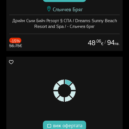
Слънчев Бряг
Дрийм Съни Бийч Резорт § СПА / Dreams Sunny Beach
Resort and Spa / - Слънчев бряг
-15%
.06
94
48
/
лв.
€
56.75€
виж офертата