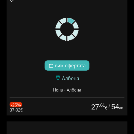
виж офертата
Албена
Нона - Албена
-25%
.61
54
27
/
лв.
€
37.02€