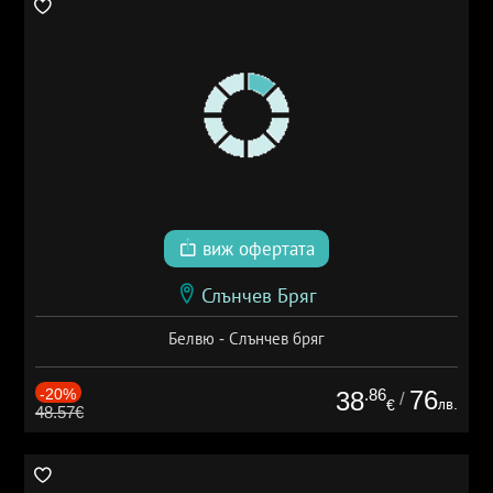
виж офертата
Слънчев Бряг
Белвю - Слънчев бряг
-20%
.86
76
38
/
лв.
€
48.57€