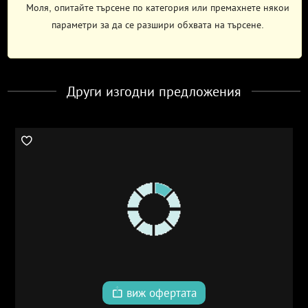
Моля, опитайте търсене по категория или премахнете някои
параметри за да се разшири обхвата на търсене.
Други изгодни предложения
виж офертата