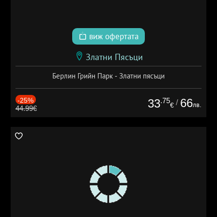
виж офертата
Златни Пясъци
Берлин Грийн Парк - Златни пясъци
-25%
.75
66
33
/
лв.
€
44.99€