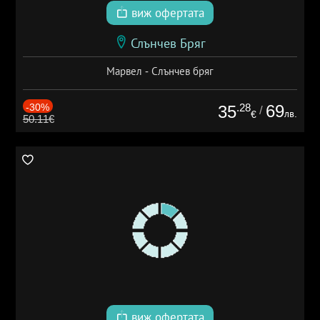
виж офертата
Слънчев Бряг
Марвел - Слънчев бряг
-30%
.28
69
35
/
лв.
€
50.11€
виж офертата