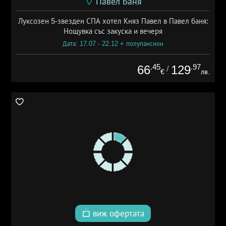
Павел Баня
Луксозен 5-звезден СПА хотел Княз Павел в Павел баня:
Нощувка със закуска и вечеря
Дата: 17.07 - 22.12 + полупансион
.45
.97
66
129
/
€
лв.
виж офертата