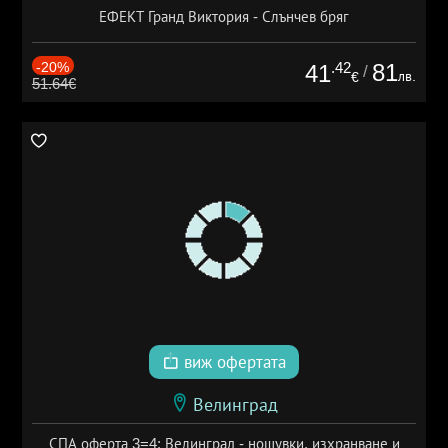
ЕФЕКТ Гранд Виктория - Слънчев бряг
-20%
.42
81
41
/
лв.
€
51.64€
виж офертата
Велинград
СПА оферта 3=4: Велинград - нощувки, изхранване и