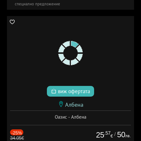
специално предложение
виж офертата
Албена
Оазис - Албена
-25%
.57
50
25
/
лв.
€
34.05€