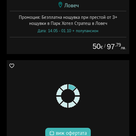
Ловеч
Промоция: Безплатна нощувка при престой от 3+
нощувки в Парк Хотел Стратеш в Ловеч
Дата: 14.05 - 01.10 + полупансион
50
.79
97
/
€
лв.
виж офертата