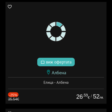
виж офертата
Албена
Елица - Албена
-25%
.59
52
26
/
лв.
€
35.54€