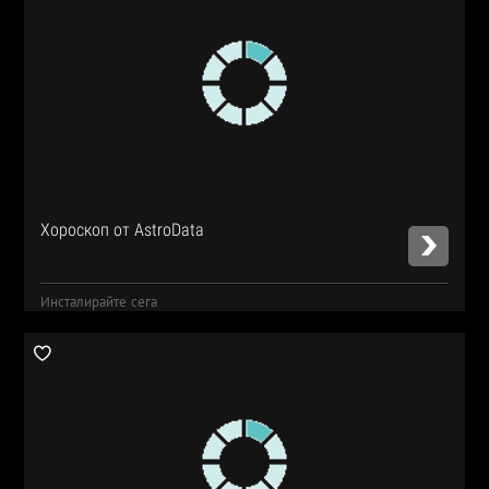
Хороскоп от AstroData
Инсталирайте сега