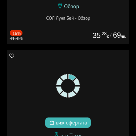
Обзор
СОЛ Луна Бей - Обзор
-15%
.28
69
35
/
лв.
€
41.42€
виж офертата
о-в Тасос