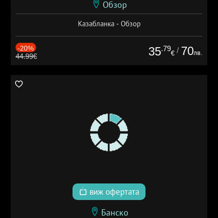
Обзор
Казабланка - Обзор
-20%
.79
70
35
/
лв.
€
44.99€
виж офертата
Банско