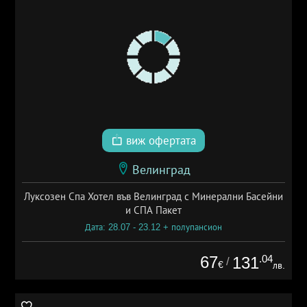
виж офертата
Велинград
Луксозен Спа Хотел във Велинград с Минерални Басейни
и СПА Пакет
Дата: 28.07 - 23.12 + полупансион
67
.04
131
/
€
лв.