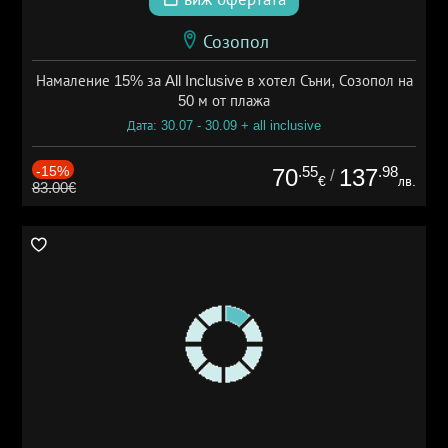
Созопол
Намаление 15% за All Inclusive в хотел Съни, Созопол на
50 м от плажа
Дата: 30.07 - 30.09 + all inclusive
-15%
.55
.98
70
137
/
€
лв.
83.00€