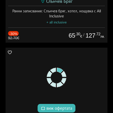
Слънчев Бряг
Ранни записвания: Слънчев бряг, хотел, нощувка с All
Inclusive
+ all inclusive
-30%
.30
.72
65
127
/
€
лв.
92.70€
виж офертата