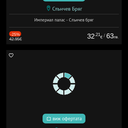
Слънчев Бряг
Империал палас - Слънчев бряг
-25%
.21
63
32
/
лв.
€
42.95€
виж офертата