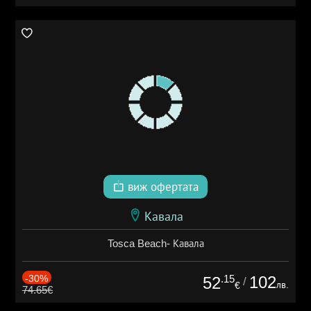
виж офертата
Кавала
Tosca Beach- Кавала
-30%
.15
102
52
/
лв.
€
74.65€