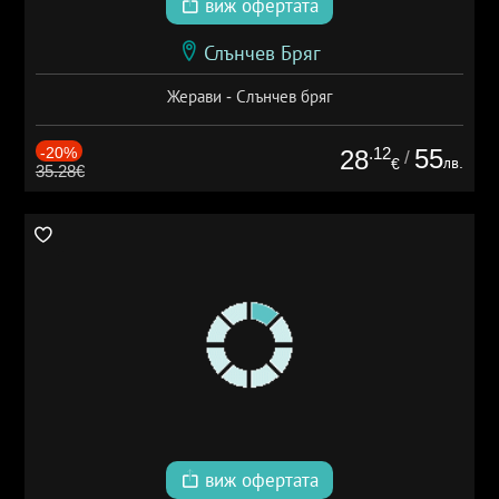
виж офертата
Слънчев Бряг
Жерави - Слънчев бряг
-20%
.12
55
28
/
лв.
€
35.28€
виж офертата