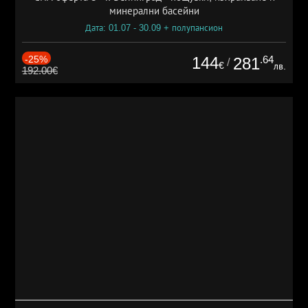
минерални басейни
Дата: 01.07 - 30.09 + полупансион
-25%
144
.64
281
/
€
лв.
192.00€