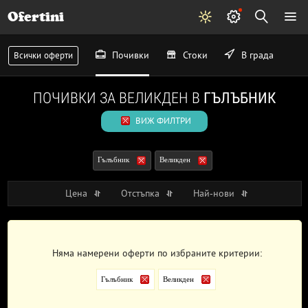
Ofertini
Почивки
Стоки
В града
Всички оферти
ПОЧИВКИ ЗА ВЕЛИКДЕН В
ГЪЛЪБНИК
ВИЖ ФИЛТРИ
Гълъбник
Великден
Цена
Отстъпка
Най-нови
Няма намерени оферти по избраните критерии:
Гълъбник
Великден