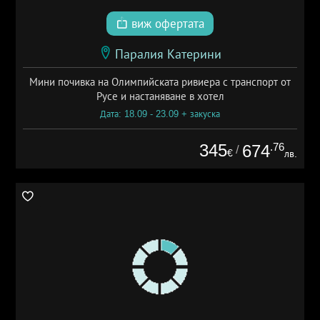
виж офертата
Паралия Катерини
Мини почивка на Олимпийската ривиера с транспорт от
Русе и настаняване в хотел
Дата: 18.09 - 23.09 + закуска
345
.76
674
/
€
лв.