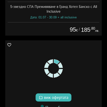
5-звездно СПА Преживяване в Гранд Хотел Банско с All
Inclusive
Дата: 01.07 - 30.09 + all inclusive
95
.80
185
/
€
лв.
виж офертата