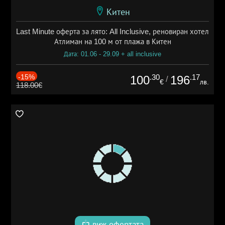
Китен
Last Minute оферта за лято: All Inclusive, реновиран хотел
Атлиман на 100 м от плажа в Китен
Дата: 01.06 - 29.09 + all inclusive
-15%
.30
.17
100
196
/
€
лв.
118.00€
виж офертата