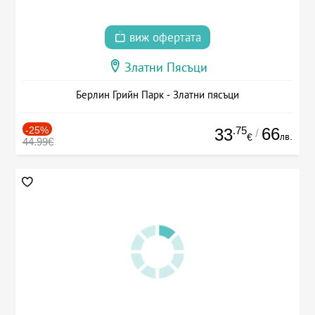
виж офертата
Златни Пясъци
Берлин Грийн Парк - Златни пясъци
-25%
.75
66
33
/
лв.
€
44.99€