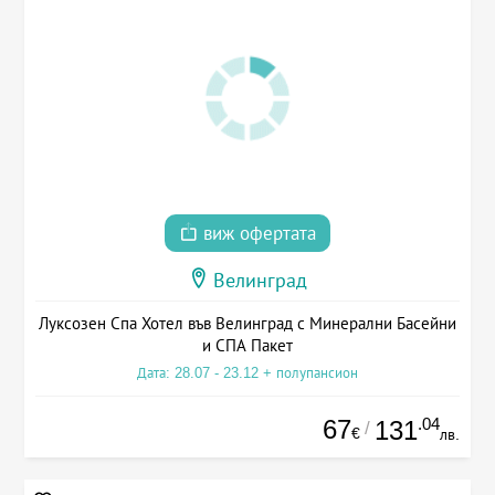
виж офертата
Велинград
Луксозен Спа Хотел във Велинград с Минерални Басейни
и СПА Пакет
Дата: 28.07 - 23.12 + полупансион
67
.04
131
/
€
лв.