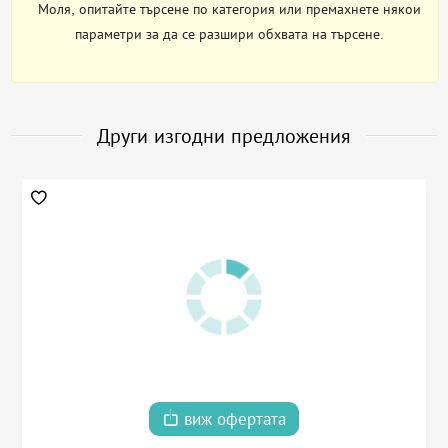
Моля, опитайте търсене по категория или премахнете някои
параметри за да се разшири обхвата на търсене.
Други изгодни предложения
виж офертата