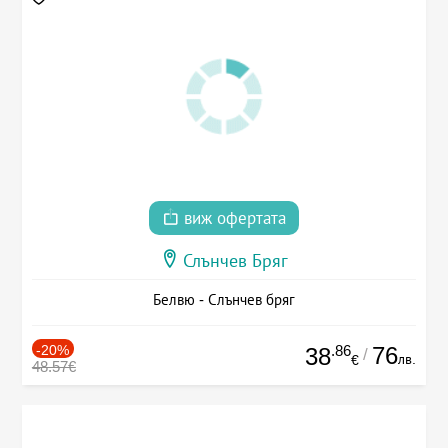
виж офертата
Слънчев Бряг
Белвю - Слънчев бряг
-20%
.86
76
38
/
лв.
€
48.57€