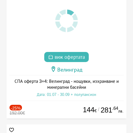
виж офертата
Велинград
СПА оферта 3=4: Велинград - нощувки, изхранване и
минерални басейни
Дата: 01.07 - 30.09 + полупансион
-25%
144
.64
281
/
€
лв.
192.00€