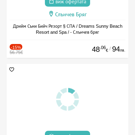
виж офертата
Слънчев Бряг
Дрийм Съни Бийч Резорт § СПА / Dreams Sunny Beach
Resort and Spa / - Слънчев бряг
-15%
.06
94
48
/
лв.
€
56.75€