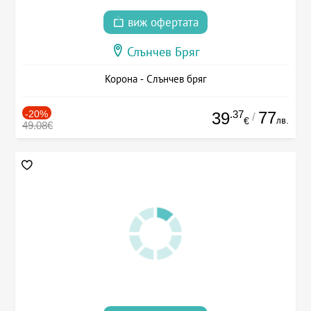
виж офертата
Слънчев Бряг
Корона - Слънчев бряг
-20%
.37
77
39
/
лв.
€
49.08€