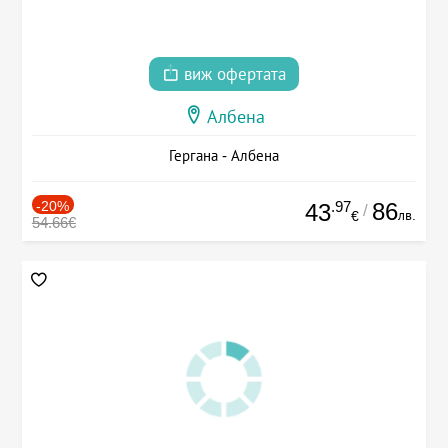
виж офертата
Албена
Гергана - Албена
-20%
.97
86
43
/
лв.
€
54.66€