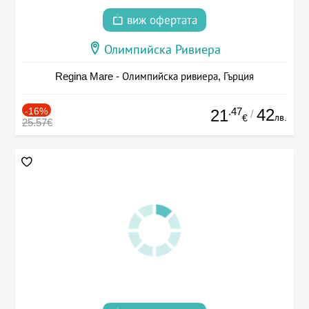
виж офертата
Олимпийска Ривиера
Regina Mare - Олимпийска ривиера, Гърция
-16%
.47
42
21
/
лв.
€
25.57€