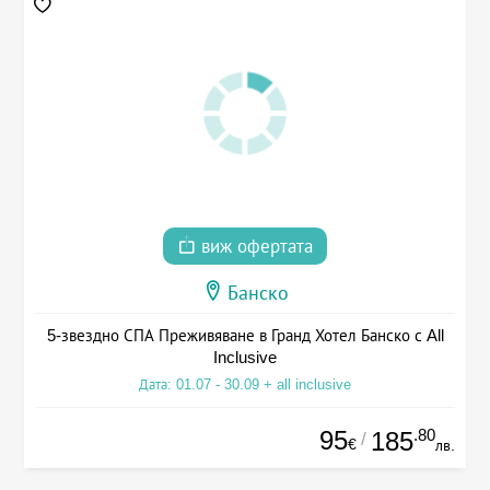
виж офертата
Банско
5-звездно СПА Преживяване в Гранд Хотел Банско с All
Inclusive
Дата: 01.07 - 30.09 + all inclusive
95
.80
185
/
€
лв.