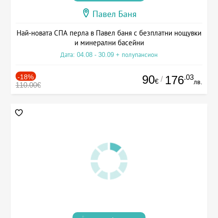
Павел Баня
Най-новата СПА перла в Павел баня с безплатни нощувки
и минерални басейни
Дата: 04.08 - 30.09 + полупансион
-18%
90
.03
176
/
€
лв.
110.00€