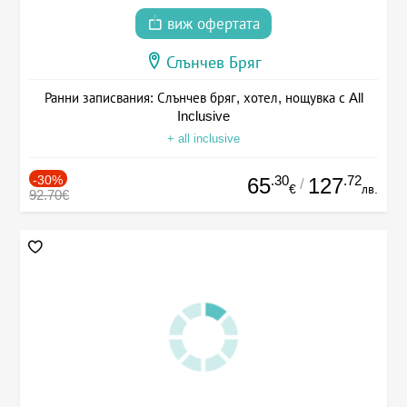
виж офертата
Слънчев Бряг
Ранни записвания: Слънчев бряг, хотел, нощувка с All
Inclusive
+ all inclusive
-30%
.30
.72
65
127
/
€
лв.
92.70€