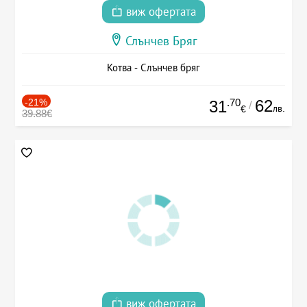
виж офертата
Слънчев Бряг
Котва - Слънчев бряг
-21%
.70
62
31
/
лв.
€
39.88€
виж офертата