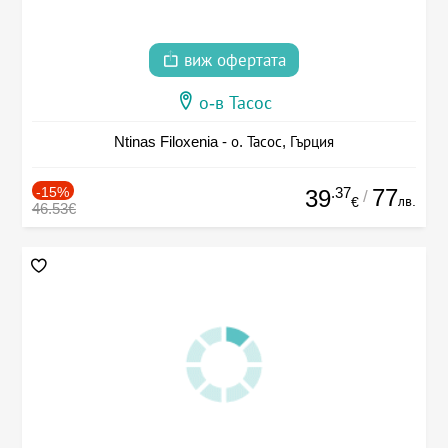
виж офертата
о-в Тасос
Ntinas Filoxenia - о. Тасос, Гърция
-15%
.37
77
39
/
лв.
€
46.53€