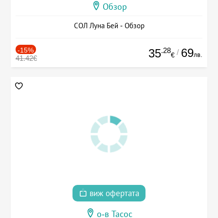
Обзор
СОЛ Луна Бей - Обзор
-15%
.28
69
35
/
лв.
€
41.42€
виж офертата
о-в Тасос