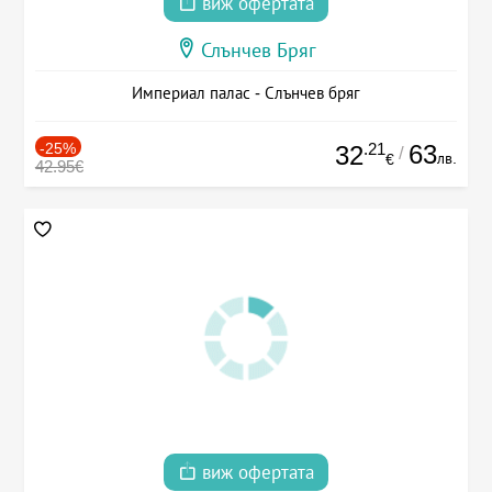
виж офертата
Слънчев Бряг
Империал палас - Слънчев бряг
-25%
.21
63
32
/
лв.
€
42.95€
виж офертата