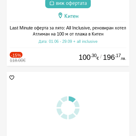
виж офертата
Китен
Last Minute оферта за лято: All Inclusive, реновиран хотел
Атлиман на 100 м от плажа в Китен
Дата: 01.06 - 29.09 + all inclusive
-15%
.30
.17
100
196
/
€
лв.
118.00€