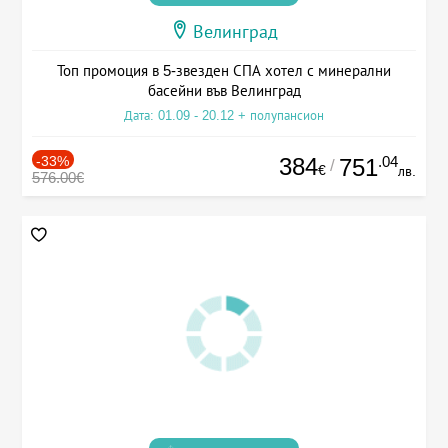
Велинград
Топ промоция в 5-звезден СПА хотел с минерални
басейни във Велинград
Дата: 01.09 - 20.12 + полупансион
-33%
384
.04
751
/
€
лв.
576.00€