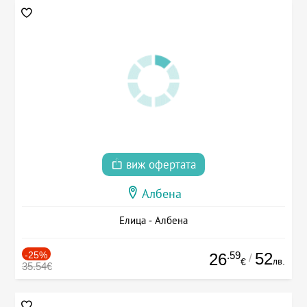
виж офертата
Албена
Елица - Албена
-25%
.59
52
26
/
лв.
€
35.54€