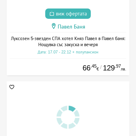
виж офертата
Павел Баня
Луксозен 5-звезден СПА хотел Княз Павел в Павел баня:
Нощувка със закуска и вечеря
Дата: 17.07 - 22.12 + полупансион
.45
.97
66
129
/
€
лв.