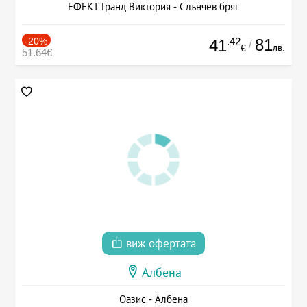
ЕФЕКТ Гранд Виктория - Слънчев бряг
-20%
.42
81
41
/
лв.
€
51.64€
виж офертата
Албена
Оазис - Албена