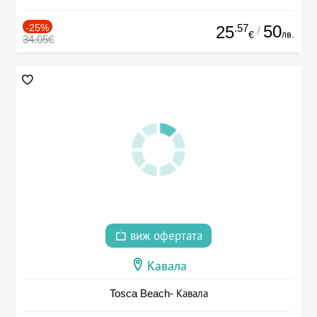
-25%
.57
50
25
/
лв.
€
34.05€
виж офертата
Кавала
Tosca Beach- Кавала