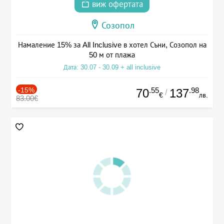
виж офертата
Созопол
Намаление 15% за All Inclusive в хотел Съни, Созопол на
50 м от плажа
Дата: 30.07 - 30.09 + all inclusive
-15%
.55
.98
70
137
/
€
лв.
83.00€