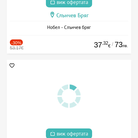
виж офертата
Слънчев Бряг
Нобел - Слънчев бряг
-30%
.32
73
37
/
лв.
€
53.17€
виж офертата