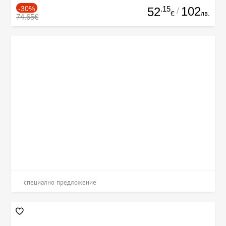
-30%
.15
102
52
/
лв.
€
74.65€
специално предложение