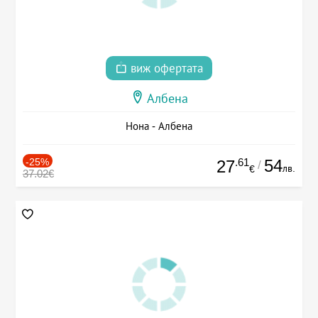
виж офертата
Албена
Нона - Албена
-25%
.61
54
27
/
лв.
€
37.02€