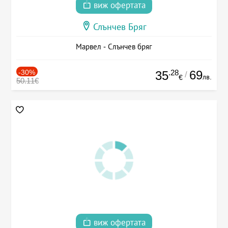
виж офертата
Слънчев Бряг
Марвел - Слънчев бряг
-30%
.28
69
35
/
лв.
€
50.11€
виж офертата