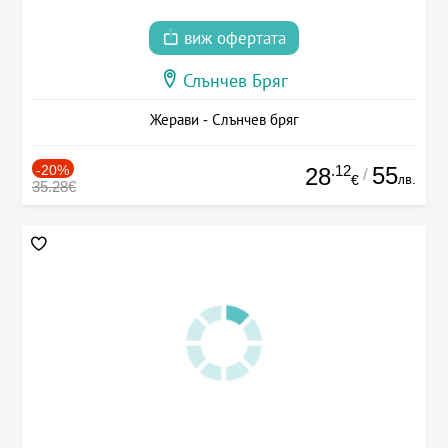
виж офертата
Слънчев Бряг
Жерави - Слънчев бряг
-20%
.12
55
28
/
лв.
€
35.28€