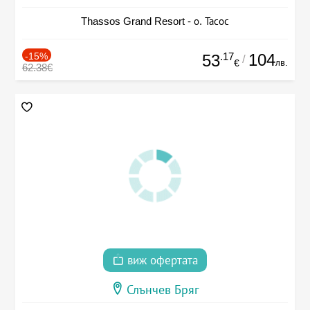
Thassos Grand Resort - о. Тасос
-15%
.17
104
53
/
лв.
€
62.38€
виж офертата
Слънчев Бряг