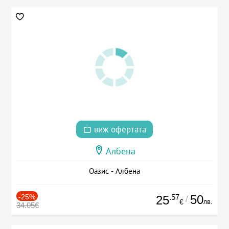
виж офертата
Албена
Оазис - Албена
-25%
.57
50
25
/
лв.
€
34.05€