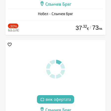
Слънчев Бряг
Нобел - Слънчев бряг
-30%
.32
73
37
/
лв.
€
53.17€
виж офертата
Слънчев Бряг