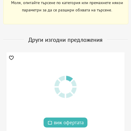
Моля, опитайте търсене по категория или премахнете някои
параметри за да се разшири обхвата на търсене.
Други изгодни предложения
виж офертата