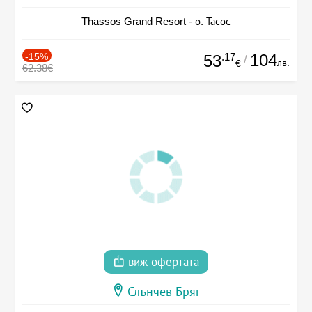
Thassos Grand Resort - о. Тасос
-15%
.17
104
53
/
лв.
€
62.38€
виж офертата
Слънчев Бряг