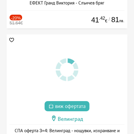
ЕФЕКТ Гранд Виктория - Слънчев бряг
-20%
.42
81
41
/
лв.
€
51.64€
виж офертата
Велинград
СПА оферта 3=4: Велинград - нощувки, изхранване и