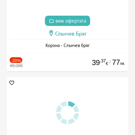
виж офертата
Слънчев Бряг
Корона - Слънчев бряг
-20%
.37
77
39
/
лв.
€
49.08€