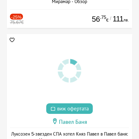
Мирамар - Обзор
-25%
.75
111
56
/
лв.
€
75.67€
виж офертата
Павел Баня
Луксозен 5-звезден СПА хотел Княз Павел в Павел баня: