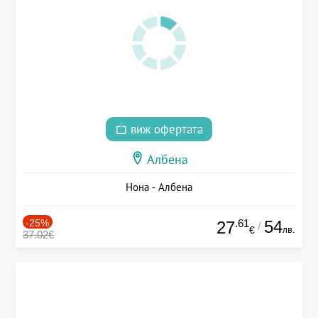
виж офертата
Албена
Нона - Албена
-25%
.61
54
27
/
лв.
€
37.02€