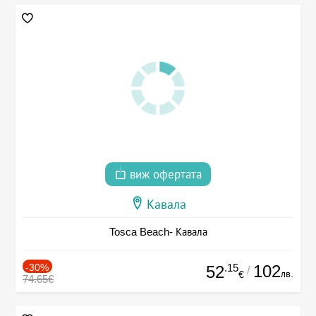
виж офертата
Кавала
Tosca Beach- Кавала
-30%
.15
102
52
/
лв.
€
74.65€