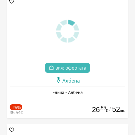
виж офертата
Албена
Елица - Албена
-25%
.59
52
26
/
лв.
€
35.54€