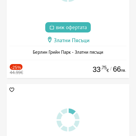
виж офертата
Златни Пясъци
Берлин Грийн Парк - Златни пясъци
-25%
.75
66
33
/
лв.
€
44.99€