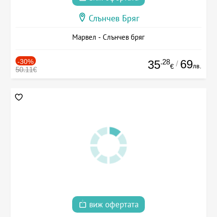
Слънчев Бряг
Марвел - Слънчев бряг
-30%
.28
69
35
/
лв.
€
50.11€
виж офертата