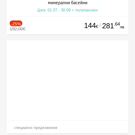
минерални басейни
Дата: 01.07 - 30.09 + полупансион
-25%
144
.64
281
/
€
лв.
192.00€
специално предложение