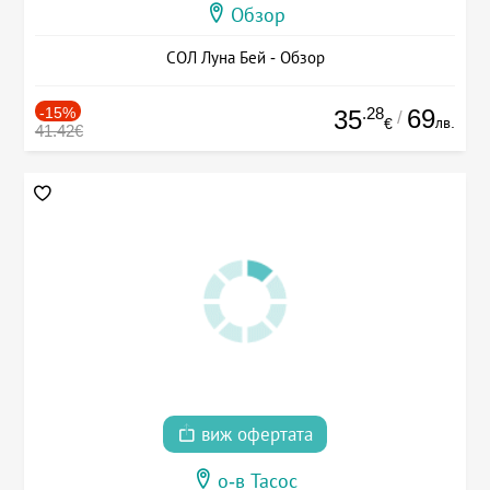
Обзор
СОЛ Луна Бей - Обзор
-15%
.28
69
35
/
лв.
€
41.42€
виж офертата
о-в Тасос