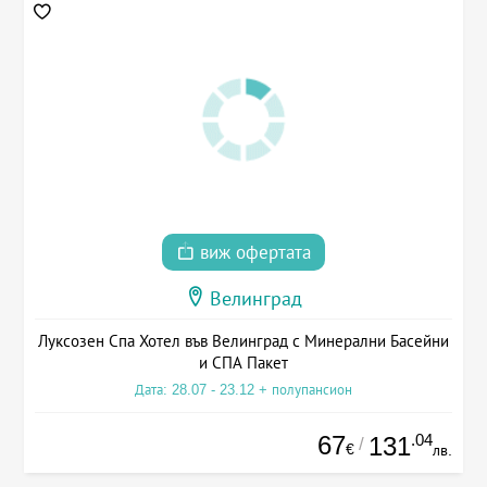
виж офертата
Велинград
Луксозен Спа Хотел във Велинград с Минерални Басейни
и СПА Пакет
Дата: 28.07 - 23.12 + полупансион
67
.04
131
/
€
лв.