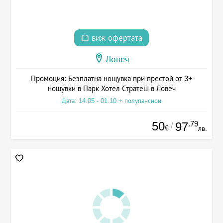
виж офертата
Ловеч
Промоция: Безплатна нощувка при престой от 3+
нощувки в Парк Хотел Стратеш в Ловеч
Дата: 14.05 - 01.10 + полупансион
50
.79
97
/
€
лв.