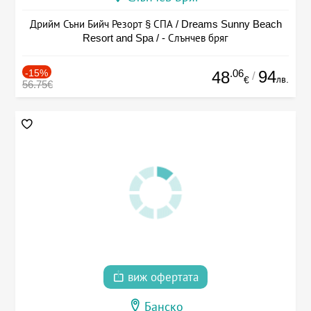
Дрийм Съни Бийч Резорт § СПА / Dreams Sunny Beach
Resort and Spa / - Слънчев бряг
-15%
.06
94
48
/
лв.
€
56.75€
виж офертата
Банско