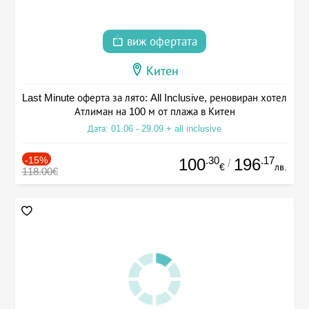
виж офертата
Китен
Last Minute оферта за лято: All Inclusive, реновиран хотел
Атлиман на 100 м от плажа в Китен
Дата: 01.06 - 29.09 + all inclusive
-15%
.30
.17
100
196
/
€
лв.
118.00€