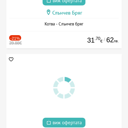
виж офертата
Слънчев Бряг
Котва - Слънчев бряг
-21%
.70
62
31
/
лв.
€
39.88€
виж офертата