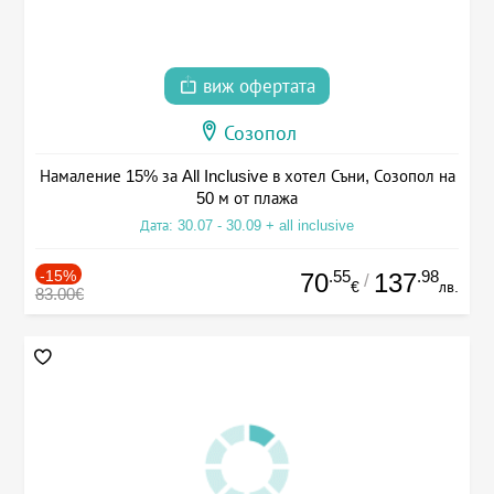
виж офертата
Созопол
Намаление 15% за All Inclusive в хотел Съни, Созопол на
50 м от плажа
Дата: 30.07 - 30.09 + all inclusive
-15%
.55
.98
70
137
/
€
лв.
83.00€