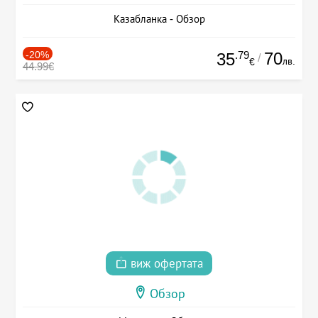
Казабланка - Обзор
-20%
.79
70
35
/
лв.
€
44.99€
виж офертата
Обзор