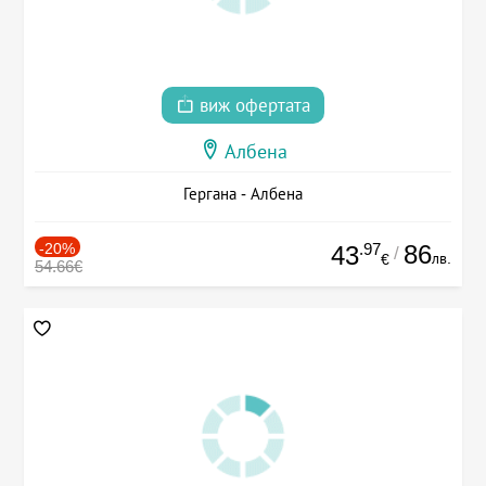
виж офертата
Албена
Гергана - Албена
-20%
.97
86
43
/
лв.
€
54.66€