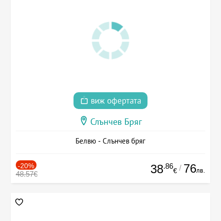
виж офертата
Слънчев Бряг
Белвю - Слънчев бряг
-20%
.86
76
38
/
лв.
€
48.57€