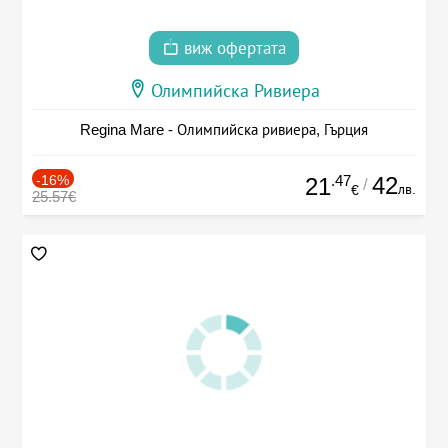
виж офертата
Олимпийска Ривиера
Regina Mare - Олимпийска ривиера, Гърция
-16%
.47
42
21
/
лв.
€
25.57€