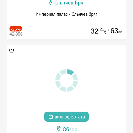
Слънчев Бряг
Империал палас - Слънчев бряг
-25%
.21
63
32
/
лв.
€
42.95€
виж офертата
Обзор