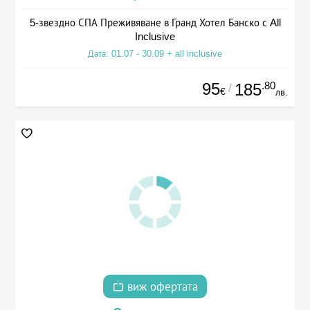
5-звездно СПА Преживяване в Гранд Хотел Банско с All
Inclusive
Дата: 01.07 - 30.09 + all inclusive
95
.80
185
/
€
лв.
виж офертата