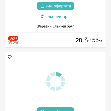
виж офертата
Слънчев Бряг
Жерави - Слънчев бряг
-20%
.12
55
28
/
лв.
€
35.28€