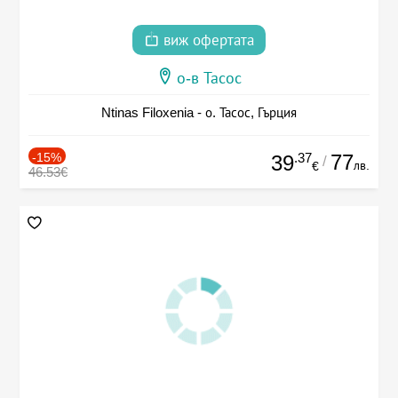
виж офертата
о-в Тасос
Ntinas Filoxenia - о. Тасос, Гърция
-15%
.37
77
39
/
лв.
€
46.53€