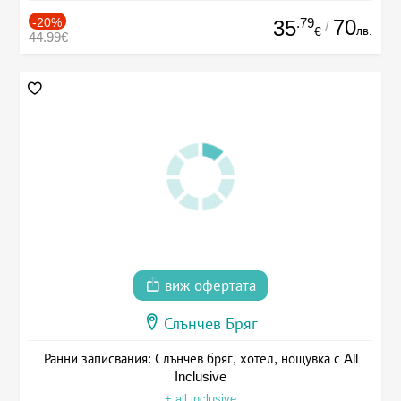
-20%
.79
70
35
/
лв.
€
44.99€
виж офертата
Слънчев Бряг
Ранни записвания: Слънчев бряг, хотел, нощувка с All
Inclusive
+ all inclusive