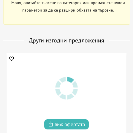
Моля, опитайте търсене по категория или премахнете някои
параметри за да се разшири обхвата на търсене.
Други изгодни предложения
виж офертата