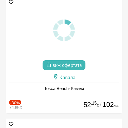
виж офертата
Кавала
Tosca Beach- Кавала
-30%
.15
102
52
/
лв.
€
74.65€