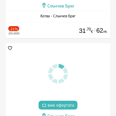
Слънчев Бряг
Котва - Слънчев бряг
-21%
.70
62
31
/
лв.
€
39.88€
виж офертата