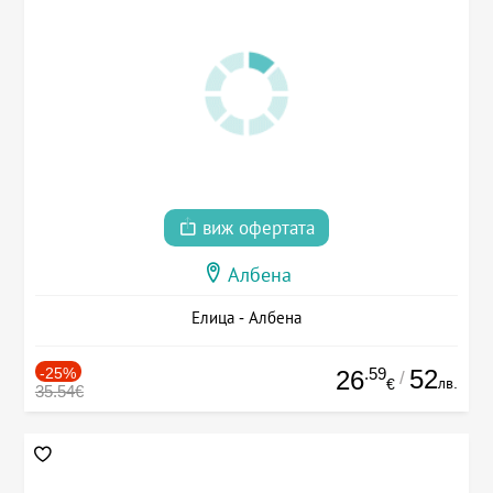
виж офертата
Албена
Елица - Албена
-25%
.59
52
26
/
лв.
€
35.54€