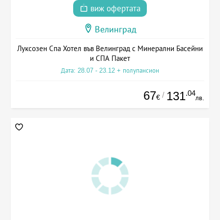
виж офертата
Велинград
Луксозен Спа Хотел във Велинград с Минерални Басейни
и СПА Пакет
Дата: 28.07 - 23.12 + полупансион
67
.04
131
/
€
лв.