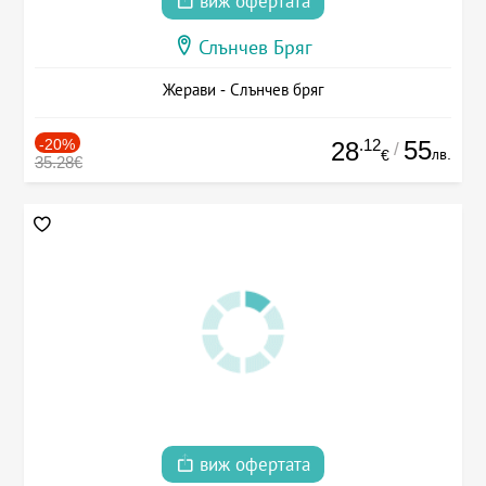
виж офертата
Слънчев Бряг
Жерави - Слънчев бряг
-20%
.12
55
28
/
лв.
€
35.28€
виж офертата