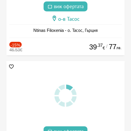
виж офертата
о-в Тасос
Ntinas Filoxenia - о. Тасос, Гърция
-15%
.37
77
39
/
лв.
€
46.53€