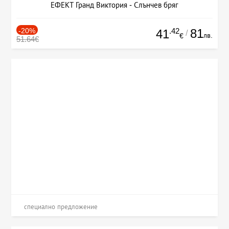
ЕФЕКТ Гранд Виктория - Слънчев бряг
-20%
.42
81
41
/
лв.
€
51.64€
специално предложение