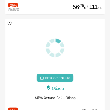
-25%
.75
111
56
/
лв.
€
75.67€
виж офертата
Обзор
АЛУА Хелиос Бей - Обзор