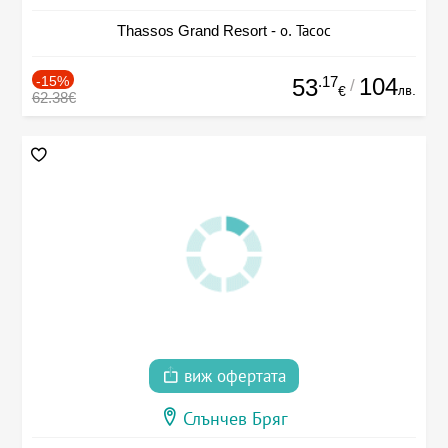
Thassos Grand Resort - о. Тасос
-15%
.17
104
53
/
лв.
€
62.38€
виж офертата
Слънчев Бряг