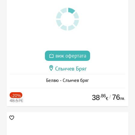
виж офертата
Слънчев Бряг
Белвю - Слънчев бряг
-20%
.86
76
38
/
лв.
€
48.57€