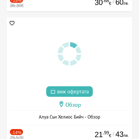
-15%
.68
60
30
/
лв.
€
36.30€
виж офертата
Обзор
Алуа Сън Хелиос Бийч - Обзор
-14%
.99
43
21
/
лв.
€
25.57€