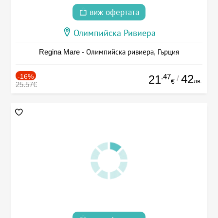
виж офертата
Олимпийска Ривиера
Regina Mare - Олимпийска ривиера, Гърция
-16%
.47
42
21
/
лв.
€
25.57€