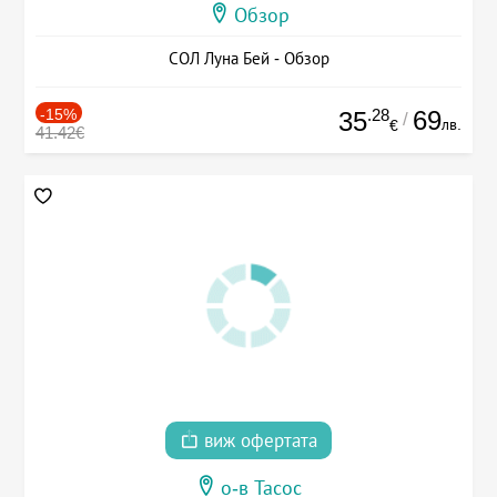
Обзор
СОЛ Луна Бей - Обзор
-15%
.28
69
35
/
лв.
€
41.42€
виж офертата
о-в Тасос