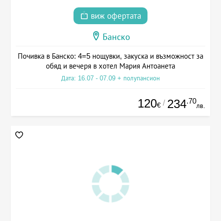
виж офертата
Банско
Почивка в Банско: 4=5 нощувки, закуска и възможност за
обяд и вечеря в хотел Мария Антоанета
Дата: 16.07 - 07.09 + полупансион
120
.70
234
/
€
лв.