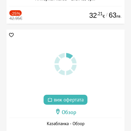
-25%
.21
63
32
/
лв.
€
42.95€
виж офертата
Обзор
Казабланка - Обзор