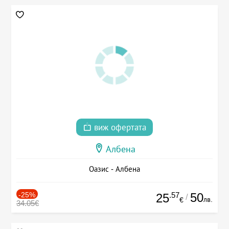
виж офертата
Албена
Оазис - Албена
-25%
.57
50
25
/
лв.
€
34.05€