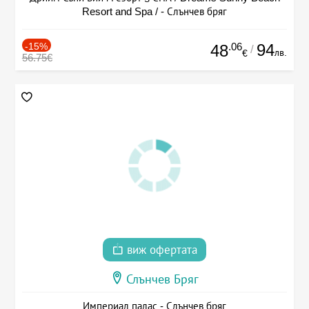
Resort and Spa / - Слънчев бряг
-15%
.06
94
48
/
лв.
€
56.75€
виж офертата
Слънчев Бряг
Империал палас - Слънчев бряг