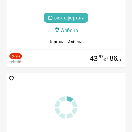
виж офертата
Албена
Гергана - Албена
-20%
.97
86
43
/
лв.
€
54.66€