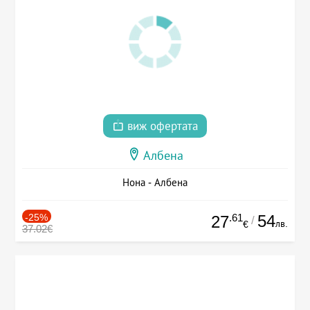
виж офертата
Албена
Нона - Албена
-25%
.61
54
27
/
лв.
€
37.02€