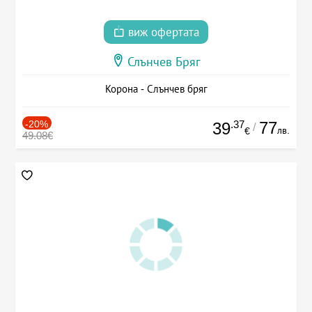
виж офертата
Слънчев Бряг
Корона - Слънчев бряг
-20%
.37
77
39
/
лв.
€
49.08€