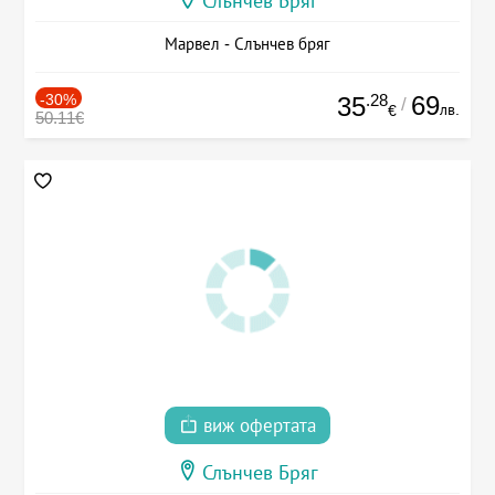
Слънчев Бряг
Марвел - Слънчев бряг
-30%
.28
69
35
/
лв.
€
50.11€
виж офертата
Слънчев Бряг