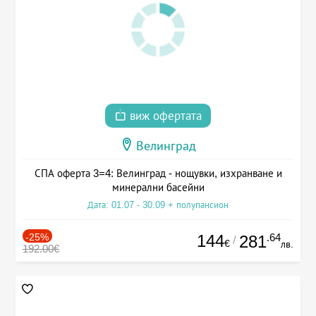
виж офертата
Велинград
СПА оферта 3=4: Велинград - нощувки, изхранване и
минерални басейни
Дата: 01.07 - 30.09 + полупансион
-25%
144
.64
281
/
€
лв.
192.00€