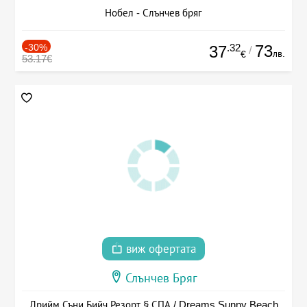
Нобел - Слънчев бряг
-30%
.32
73
37
/
лв.
€
53.17€
виж офертата
Слънчев Бряг
Дрийм Съни Бийч Резорт § СПА / Dreams Sunny Beach