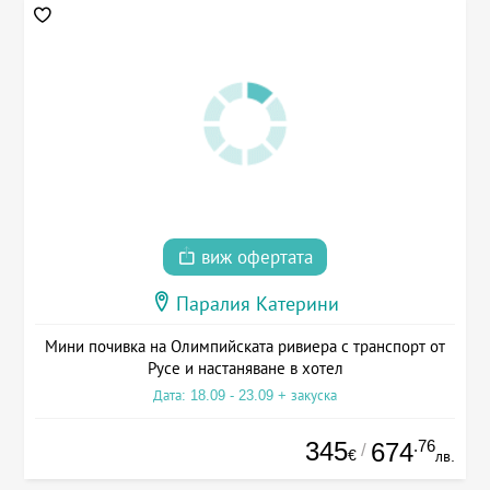
виж офертата
Паралия Катерини
Мини почивка на Олимпийската ривиера с транспорт от
Русе и настаняване в хотел
Дата: 18.09 - 23.09 + закуска
345
.76
674
/
€
лв.