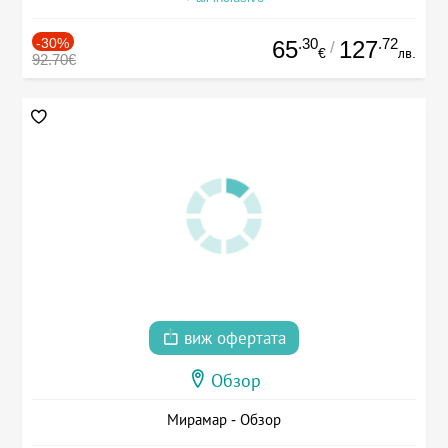
-30%
.30
.72
65
127
/
€
лв.
92.70€
виж офертата
Обзор
Мирамар - Обзор