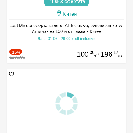
виж офертата
Китен
Last Minute оферта за лято: All Inclusive, реновиран хотел
Атлиман на 100 м от плажа в Китен
Дата: 01.06 - 29.09 + all inclusive
-15%
.30
.17
100
196
/
€
лв.
118.00€