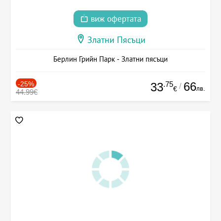
виж офертата
Златни Пясъци
Берлин Грийн Парк - Златни пясъци
-25%
.75
66
33
/
лв.
€
44.99€