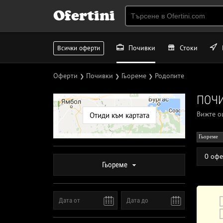
Ofertini
Почивки
Стоки
Всички оферти
Оферти
Почивки
Гьореме
Родопите
❯
❯
❯
ПОЧИ
Вижте 
Отиди към картата
Гьореме
0 офе
Гьореме