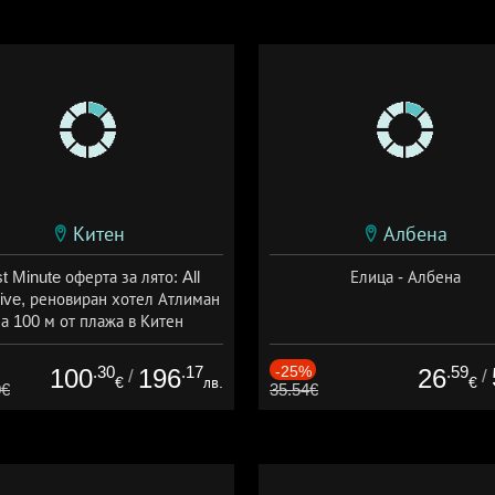
Китен
Албена
t Minute оферта за лято: All
Елица - Албена
sive, реновиран хотел Атлиман
а 100 м от плажа в Китен
а: 01.06 - 29.09 + all inclusive
.30
.17
-25%
.59
100
196
26
/
/
€
лв.
€
0€
35.54€