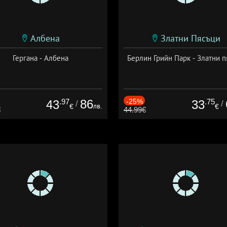
Албена
Златни Пясъци
Гергана - Албена
Берлин Грийн Парк - Златни п
.97
86
-25%
.75
43
33
/
/
лв.
€
€
€
44.99€