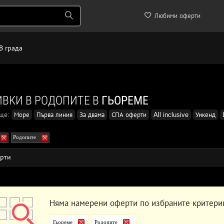
Любими оферти
В града
ВКИ В РОДОПИТЕ В
ГЬОРЕМЕ
още:
Море
Първа линия
За двама
СПА оферти
All inclusive
Уикенд
Родопите
рти
Няма намерени оферти по избраните критери
Гьореме
Родопите