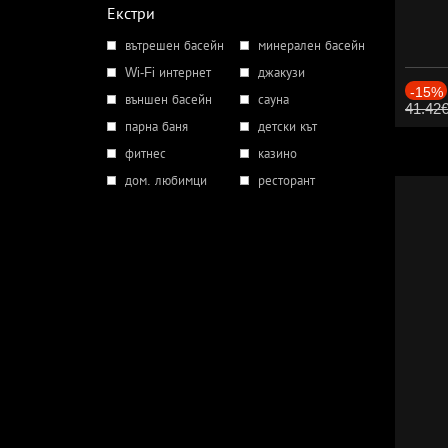
Екстри
вътрешен басейн
минерален басейн
Wi-Fi интернет
джакузи
-15%
външен басейн
сауна
41.42
парна баня
детски кът
фитнес
казино
дом. любимци
ресторант