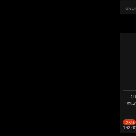
специ
СП
нощу
Дат
-25%
192.0