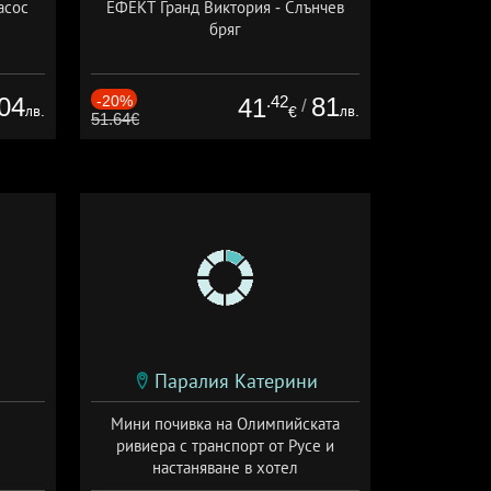
асос
ЕФЕКТ Гранд Виктория - Слънчев
бряг
04
-20%
.42
81
41
/
лв.
лв.
€
51.64€
Паралия Катерини
Мини почивка на Олимпийската
ривиера с транспорт от Русе и
настаняване в хотел
Дата: 18.09 - 23.09 + закуска