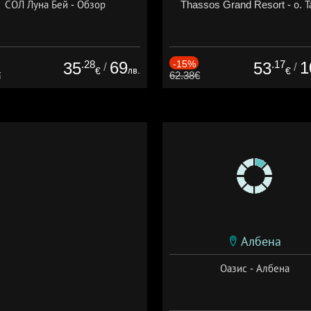
СОЛ Луна Бей - Обзор
Thassos Grand Resort - о. Т
.28
69
-15%
.17
1
35
53
/
/
лв.
€
€
€
62.38€
Албена
Оазис - Албена