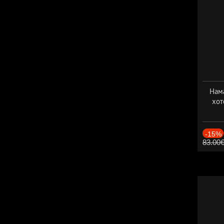
Нама
хот
Дат
-15%
83.00