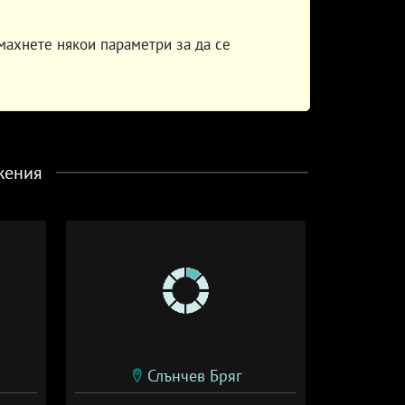
махнете някои параметри за да се
жения
Слънчев Бряг