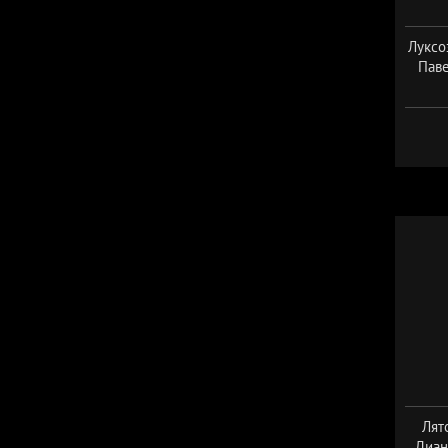
Луксо
Паве
Дат
Лят
Диан