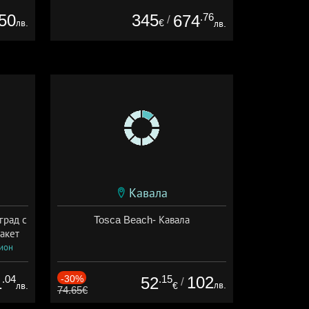
50
345
.76
674
/
лв.
€
лв.
Кавала
град с
Tosca Beach- Кавала
акет
сион
.04
-30%
.15
102
1
52
/
лв.
лв.
€
74.65€