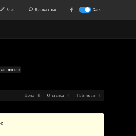
Блог
Връзка с нас
Dark
Last minute
Цена
Отстъпка
Най-нови
и: