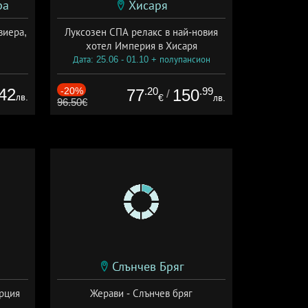
ра
Хисаря
виера,
Луксозен СПА релакс в най-новия
хотел Империя в Хисаря
Дата: 25.06 - 01.10 + полупансион
42
-20%
.20
.99
77
150
/
лв.
€
лв.
96.50€
Слънчев Бряг
ърция
Жерави - Слънчев бряг