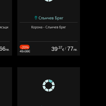
Слънчев Бряг
ясъци
Корона - Слънчев бряг
66
-20%
.37
77
39
/
лв.
лв.
€
49.08€