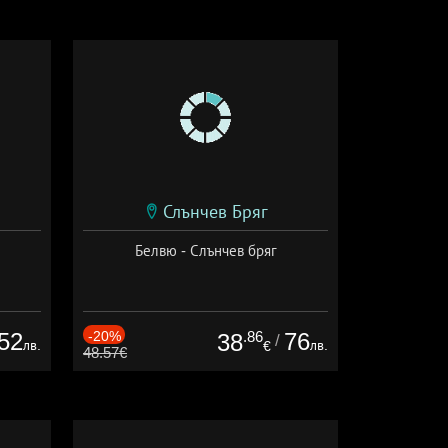
Слънчев Бряг
Белвю - Слънчев бряг
52
-20%
.86
76
38
/
лв.
лв.
€
48.57€