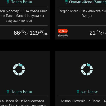
Павел Баня
Олимпийска Ривие
зен 5-звезден СПА хотел Княз
Regina Mare - Олимпийска ри
л в Павел баня: Нощувка със
Гърция
закуска и вечеря
а: 17.07 - 22.12 + полупансион
.45
.97
-16%
.47
66
129
21
/
/
€
лв.
€
25.57€
Павел Баня
о-в Тасос
о в Павел баня: Балнеохотел
Ntinas Filoxenia - о. Тасос, Г
амар 5* със закуска, вечеря и