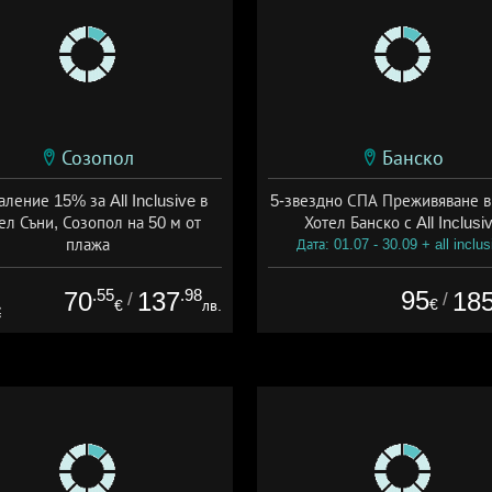
Созопол
Банско
ление 15% за All Inclusive в
5-звездно СПА Преживяване в
ел Съни, Созопол на 50 м от
Хотел Банско с All Inclusi
плажа
Дата: 01.07 - 30.09 + all inclus
а: 30.07 - 30.09 + all inclusive
.55
.98
95
70
137
18
/
/
€
€
лв.
€