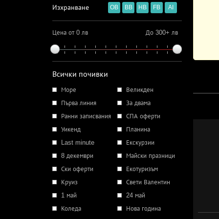
Изхранване
OB
BB
HB
FB
AI
Цена от 0 лв
До 300+ лв
Всички почивки
Море
Великден
Първа линия
За двама
Ранни записвания
СПА оферти
Уикенд
Планина
Last minute
Екскурзии
8 декември
Майски празници
Ски оферти
Екотуризъм
Круиз
Свети Валентин
1 май
24 май
Коледа
Нова година