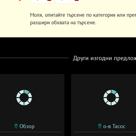
Моля, опитайте търсене по категория или пре
разшири обхвата на търсене.
Други изгодни предло
Обзор
о-в Тасос