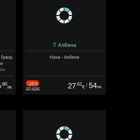
Албена
 Гранд
Нона - Албена
ve
ive
.80
-25%
.61
54
5
27
/
лв.
лв.
€
37.02€