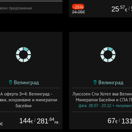
-25%
.57
25
/
ално предложение
€
34.05€
Велинград
Велинград
А оферта 3=4: Велинград -
Луксозен Спа Хотел във Велин
вки, изхранване и минерални
Минерални Басейни и СПА П
басейни
Дата: 28.07 - 23.12 + полупан
а: 01.07 - 30.09 + полупансион
144
.64
67
281
13
/
/
€
€
лв.
0€