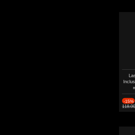
Las
Inclu
н
Дат
-15%
118.0