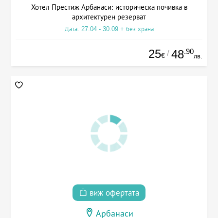
Хотел Престиж Арбанаси: историческа почивка в
архитектурен резерват
Дата: 27.04 - 30.09 + без храна
25
.90
48
/
€
лв.
виж офертата
Арбанаси