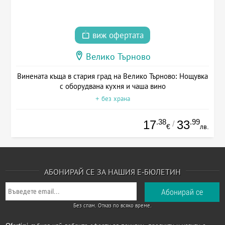
виж офертата
Велико Търново
Винената къща в стария град на Велико Търново: Нощувка
с оборудвана кухня и чаша вино
+ без храна
.38
.99
17
33
/
€
лв.
АБОНИРАЙ СЕ ЗА НАШИЯ Е-БЮЛЕТИН
Без спам. Отказ по всяко време.