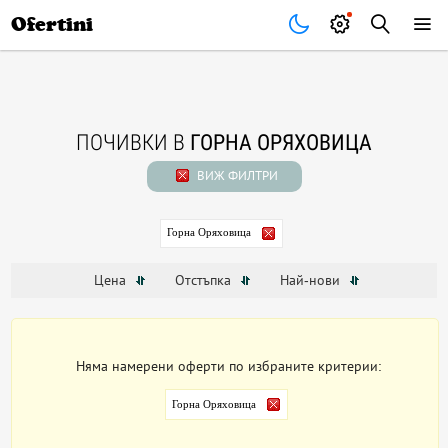
Почивки
Стоки
В града
Всички оферти
Ofertini
ПОЧИВКИ В
ГОРНА ОРЯХОВИЦА
ВИЖ ФИЛТРИ
Горна Оряховица
Цена
Отстъпка
Най-нови
Няма намерени оферти по избраните критерии:
Горна Оряховица