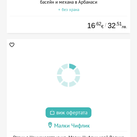
басейн и механа в Арбанаси
+ без храна
.62
.51
16
32
/
€
лв.
виж офертата
Малки Чифлик