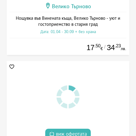
Велико Търново
Нощувка във Винената къща, Велико Търново - уют и
гостоприемство в стария град
Дата: 01.04 - 30.09 + без храна
.50
.23
17
34
/
€
лв.
виж офертата