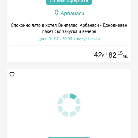
виж офертата
Арбанаси
Спокойно лято в хотел Винпалас, Арбанаси - Еднодневен
пакет със закуска и вечеря
Дата: 01.07 - 30.09 + полупансион
42
.15
82
/
€
лв.