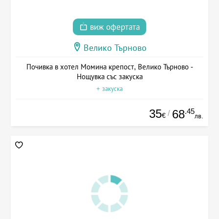
виж офертата
Велико Търново
Почивка в хотел Момина крепост, Велико Търново -
Нощувка със закуска
+ закуска
35
.45
68
/
€
лв.