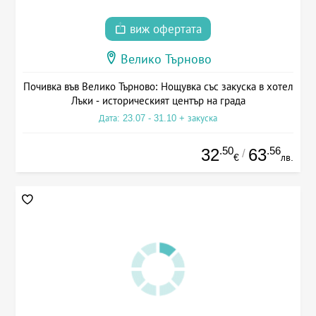
виж офертата
Велико Търново
Почивка във Велико Търново: Нощувка със закуска в хотел
Лъки - историческият център на града
Дата: 23.07 - 31.10 + закуска
.50
.56
32
63
/
€
лв.