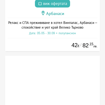
виж офертата
Арбанаси
Релакс и СПА преживяване в хотел Винпалас, Арбанаси –
спокойствие и уют край Велико Търново
Дата: 05.05 - 30.09 + полупансион
42
.15
82
/
€
лв.