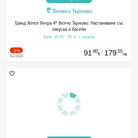
Велико Търново
Гранд Хотел Янтра 4* Велчо Търново: Настаняване със
закуска и басейн
Дата: 18.02 - 30.11 + закуска
-1%
.80
.55
91
179
/
€
лв.
92.00€