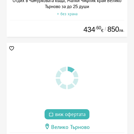
Отдих в Чамурковата къща, Малки Чифлик край Велико
Търново за до 25 души
+ без храна
.60
850
434
/
лв.
€
виж офертата
Велико Търново