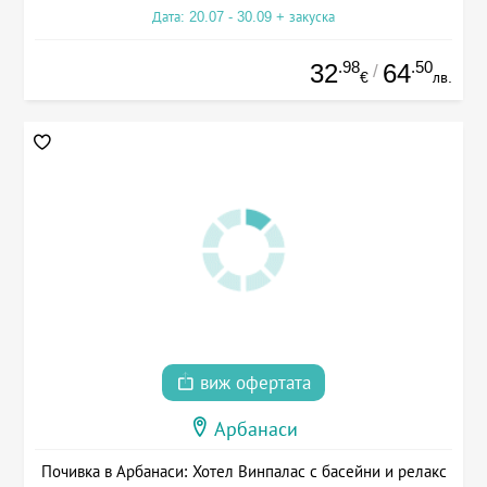
Дата: 20.07 - 30.09 + закуска
.98
.50
32
64
/
€
лв.
виж офертата
Арбанаси
Почивка в Арбанаси: Хотел Винпалас с басейни и релакс