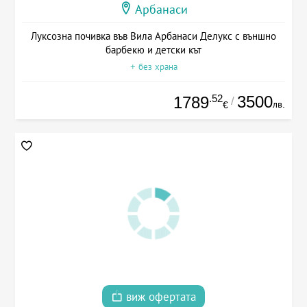
Арбанаси
Луксозна почивка във Вила Арбанаси Делукс с външно
барбекю и детски кът
+ без храна
.52
3500
1789
/
лв.
€
виж офертата