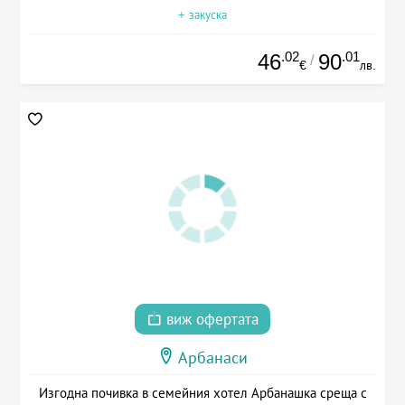
+ закуска
.02
.01
46
90
/
€
лв.
виж офертата
Арбанаси
Изгодна почивка в семейния хотел Арбанашка среща с