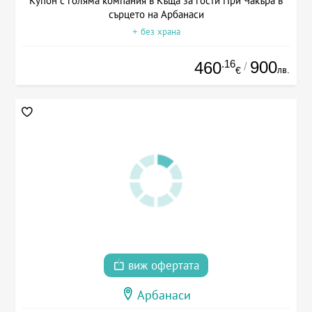
Купон с голяма компания в Къща за гости При Чакъра в
сърцето на Арбанаси
+ без храна
.16
900
460
/
лв.
€
виж офертата
Арбанаси