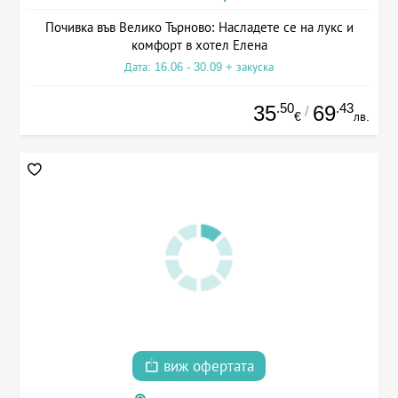
Почивка във Велико Търново: Насладете се на лукс и
комфорт в хотел Елена
Дата: 16.06 - 30.09 + закуска
.50
.43
35
69
/
€
лв.
виж офертата