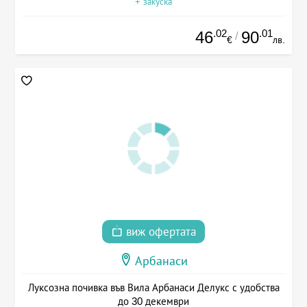
+ закуска
.02
.01
46
90
/
€
лв.
виж офертата
Арбанаси
Луксозна почивка във Вила Арбанаси Делукс с удобства
до 30 декември