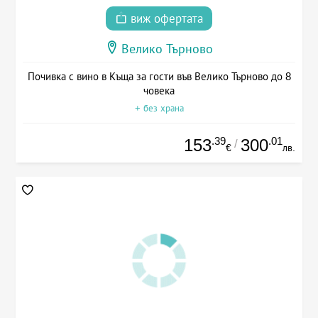
виж офертата
Велико Търново
Почивка с вино в Къща за гости във Велико Търново до 8
човека
+ без храна
.39
.01
153
300
/
€
лв.