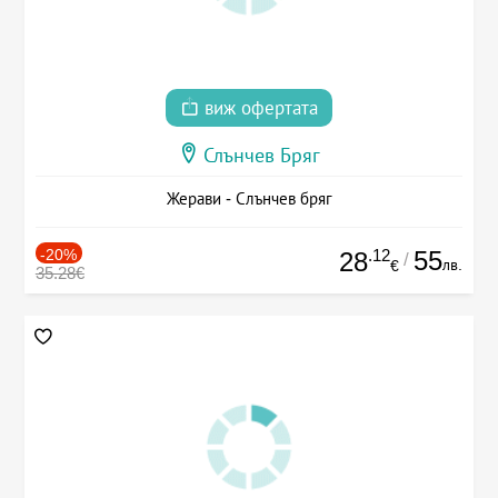
виж офертата
Слънчев Бряг
Жерави - Слънчев бряг
-20%
.12
55
28
/
лв.
€
35.28€