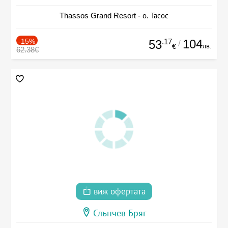
Thassos Grand Resort - о. Тасос
-15%
.17
104
53
/
лв.
€
62.38€
виж офертата
Слънчев Бряг