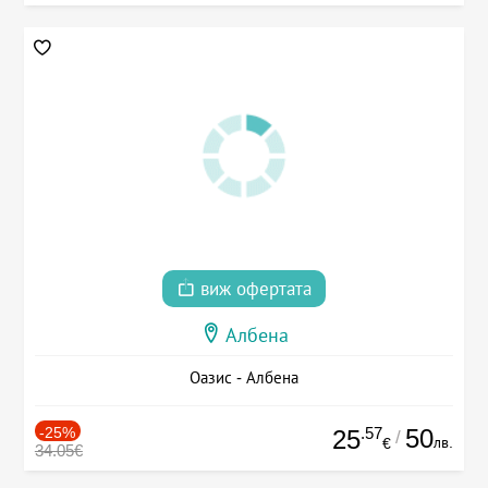
виж офертата
Албена
Оазис - Албена
-25%
.57
50
25
/
лв.
€
34.05€