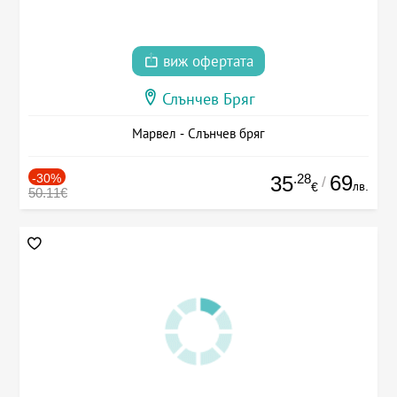
виж офертата
Слънчев Бряг
Марвел - Слънчев бряг
-30%
.28
69
35
/
лв.
€
50.11€