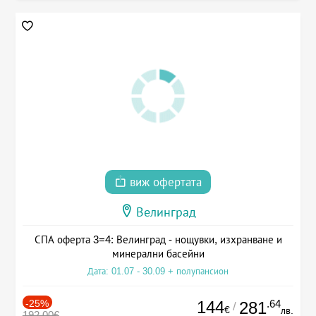
виж офертата
Велинград
СПА оферта 3=4: Велинград - нощувки, изхранване и
минерални басейни
Дата: 01.07 - 30.09 + полупансион
-25%
144
.64
281
/
€
лв.
192.00€