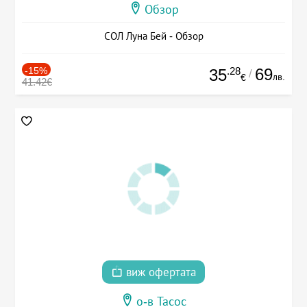
Обзор
СОЛ Луна Бей - Обзор
-15%
.28
69
35
/
лв.
€
41.42€
виж офертата
о-в Тасос