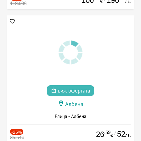
100
196
€
лв.
118.00€
виж офертата
Албена
Елица - Албена
-25%
.59
52
26
/
лв.
€
35.54€