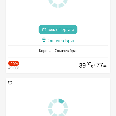
виж офертата
Слънчев Бряг
Корона - Слънчев бряг
-20%
.37
77
39
/
лв.
€
49.08€