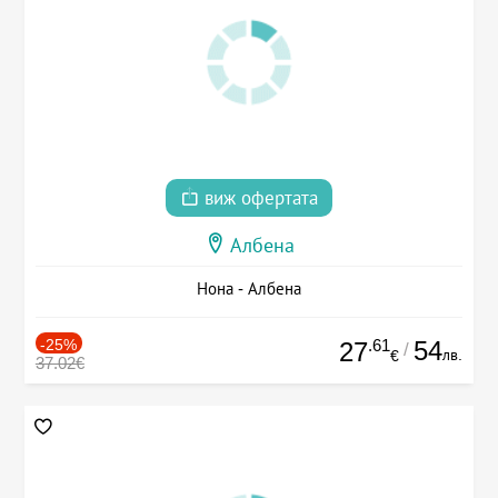
виж офертата
Албена
Нона - Албена
-25%
.61
54
27
/
лв.
€
37.02€