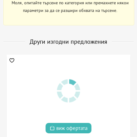
Моля, опитайте търсене по категория или премахнете някои
параметри за да се разшири обхвата на търсене.
Други изгодни предложения
виж офертата