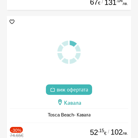
67
.04
131
/
€
лв.
виж офертата
Кавала
Tosca Beach- Кавала
-30%
.15
102
52
/
лв.
€
74.65€