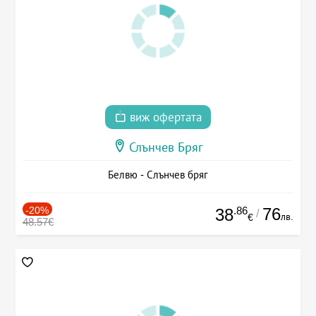
виж офертата
Слънчев Бряг
Белвю - Слънчев бряг
-20%
.86
76
38
/
лв.
€
48.57€