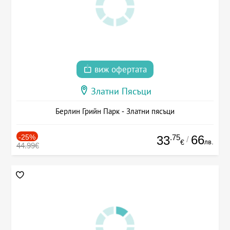
виж офертата
Златни Пясъци
Берлин Грийн Парк - Златни пясъци
-25%
.75
66
33
/
лв.
€
44.99€