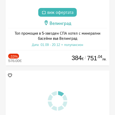
виж офертата
Велинград
Топ промоция в 5-звезден СПА хотел с минерални
басейни във Велинград
Дата: 01.09 - 20.12 + полупансион
-33%
384
.04
751
/
€
лв.
576.00€