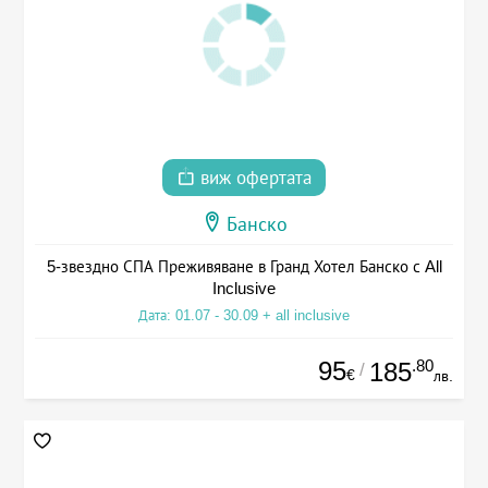
виж офертата
Банско
5-звездно СПА Преживяване в Гранд Хотел Банско с All
Inclusive
Дата: 01.07 - 30.09 + all inclusive
95
.80
185
/
€
лв.