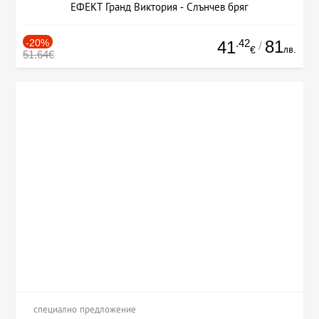
ЕФЕКТ Гранд Виктория - Слънчев бряг
-20%
.42
81
41
/
лв.
€
51.64€
специално предложение