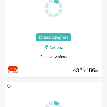
виж офертата
Албена
Гергана - Албена
-20%
.97
86
43
/
лв.
€
54.66€