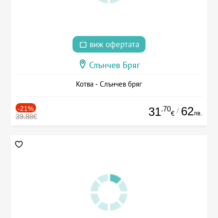
виж офертата
Слънчев Бряг
Котва - Слънчев бряг
-21%
.70
62
31
/
лв.
€
39.88€