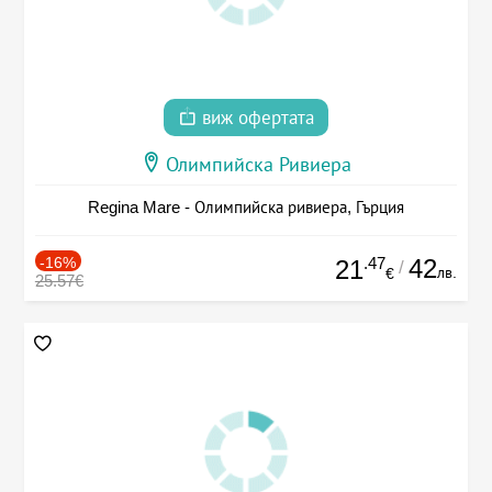
виж офертата
Олимпийска Ривиера
Regina Mare - Олимпийска ривиера, Гърция
-16%
.47
42
21
/
лв.
€
25.57€