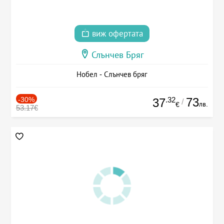
виж офертата
Слънчев Бряг
Нобел - Слънчев бряг
-30%
.32
73
37
/
лв.
€
53.17€