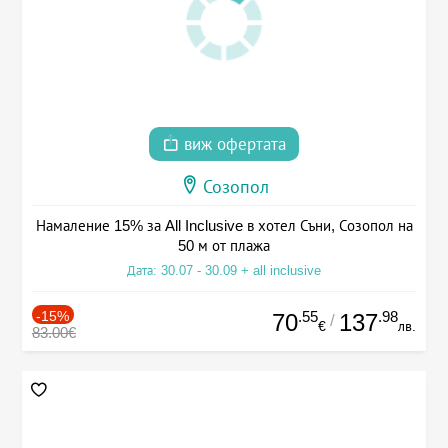
виж офертата
Созопол
Намаление 15% за All Inclusive в хотел Съни, Созопол на
50 м от плажа
Дата: 30.07 - 30.09 + all inclusive
-15%
.55
.98
70
137
/
€
лв.
83.00€