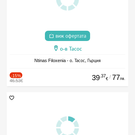
виж офертата
о-в Тасос
Ntinas Filoxenia - о. Тасос, Гърция
-15%
.37
77
39
/
лв.
€
46.53€