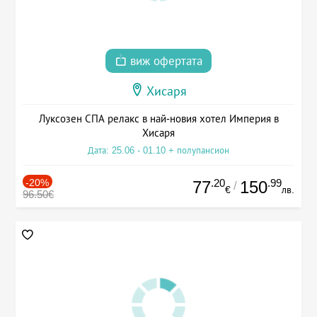
виж офертата
Хисаря
Луксозен СПА релакс в най-новия хотел Империя в
Хисаря
Дата: 25.06 - 01.10 + полупансион
-20%
.20
.99
77
150
/
€
лв.
96.50€