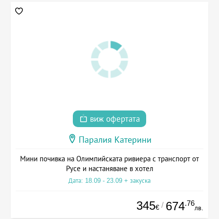
виж офертата
Паралия Катерини
Мини почивка на Олимпийската ривиера с транспорт от
Русе и настаняване в хотел
Дата: 18.09 - 23.09 + закуска
345
.76
674
/
€
лв.