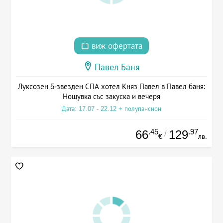
виж офертата
Павел Баня
Луксозен 5-звезден СПА хотел Княз Павел в Павел баня:
Нощувка със закуска и вечеря
Дата: 17.07 - 22.12 + полупансион
.45
.97
66
129
/
€
лв.