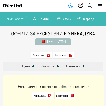
Ofertini
Почивки
Стоки
В града
Всички оферти
ОФЕРТИ ЗА ЕКСКУРЗИИ В
ХИККАДУВА
ВИЖ ФИЛТРИ
Хиккадува
Екскурзии
Цена
Отстъпка
Най-нови
Няма намерени оферти по избраните критерии:
Хиккадува
Екскурзии