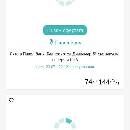
виж офертата
Павел Баня
Лято в Павел баня: Балнеохотел Дианамар 5* със закуска,
вечеря и СПА
Дата: 23.07 - 22.12 + полупансион
74
.73
144
/
€
лв.