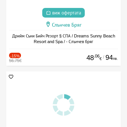
виж офертата
Слънчев Бряг
Дрийм Съни Бийч Резорт § СПА / Dreams Sunny Beach
Resort and Spa / - Слънчев бряг
-15%
.06
94
48
/
лв.
€
56.75€