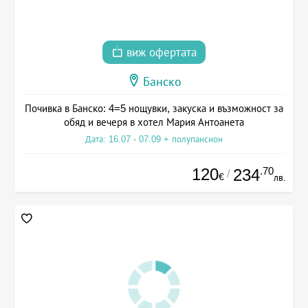
виж офертата
Банско
Почивка в Банско: 4=5 нощувки, закуска и възможност за
обяд и вечеря в хотел Мария Антоанета
Дата: 16.07 - 07.09 + полупансион
120
.70
234
/
€
лв.