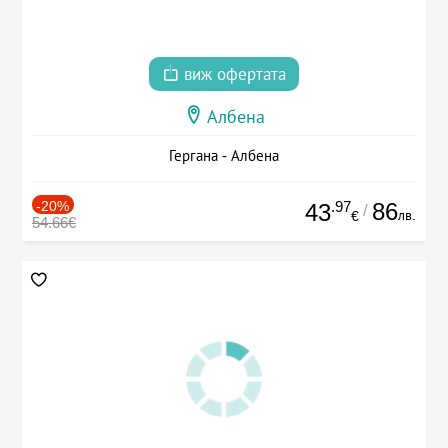
виж офертата
Албена
Гергана - Албена
-20%
.97
86
43
/
лв.
€
54.66€