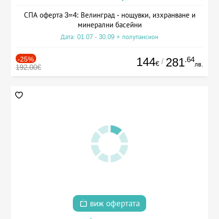
СПА оферта 3=4: Велинград - нощувки, изхранване и
минерални басейни
Дата: 01.07 - 30.09 + полупансион
-25%
144
.64
281
/
€
лв.
192.00€
виж офертата