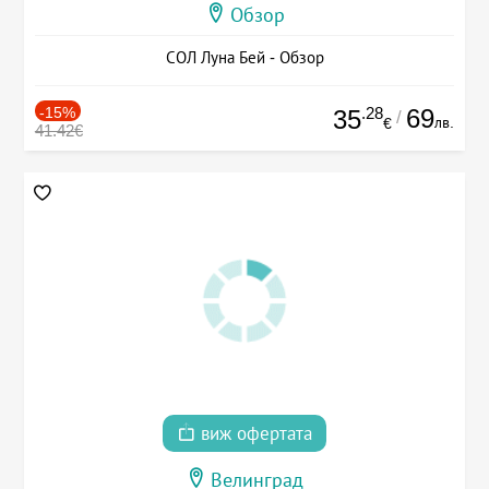
Обзор
СОЛ Луна Бей - Обзор
-15%
.28
69
35
/
лв.
€
41.42€
виж офертата
Велинград