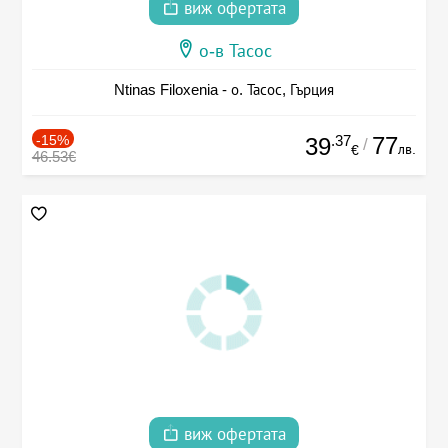
виж офертата
о-в Тасос
Ntinas Filoxenia - о. Тасос, Гърция
-15%
.37
77
39
/
лв.
€
46.53€
виж офертата