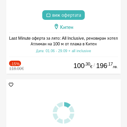
виж офертата
Китен
Last Minute оферта за лято: All Inclusive, реновиран хотел
Атлиман на 100 м от плажа в Китен
Дата: 01.06 - 29.09 + all inclusive
-15%
.30
.17
100
196
/
€
лв.
118.00€