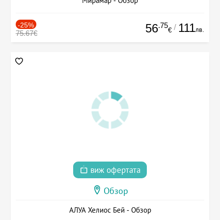
Мирамар - Обзор
-25%
.75
111
56
/
лв.
€
75.67€
виж офертата
Обзор
АЛУА Хелиос Бей - Обзор