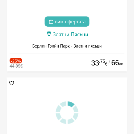
виж офертата
Златни Пясъци
Берлин Грийн Парк - Златни пясъци
-25%
.75
66
33
/
лв.
€
44.99€