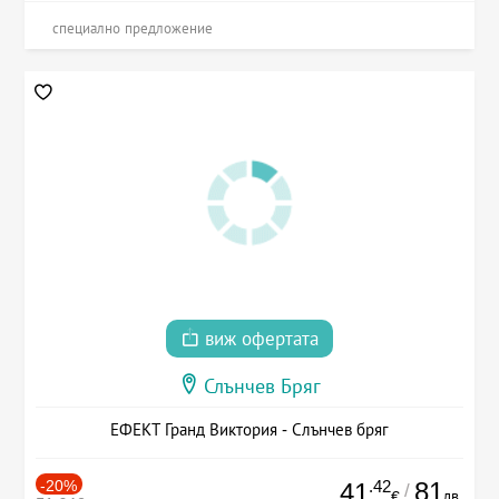
специално предложение
виж офертата
Слънчев Бряг
ЕФЕКТ Гранд Виктория - Слънчев бряг
-20%
.42
81
41
/
лв.
€