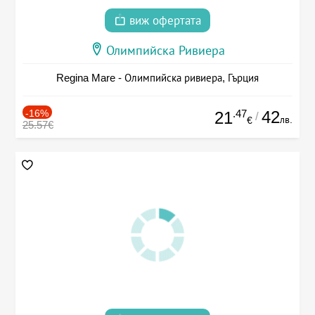
виж офертата
Олимпийска Ривиера
Regina Mare - Олимпийска ривиера, Гърция
-16%
.47
42
21
/
лв.
€
25.57€