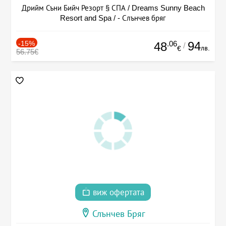
Дрийм Съни Бийч Резорт § СПА / Dreams Sunny Beach
Resort and Spa / - Слънчев бряг
-15%
.06
94
48
/
лв.
€
56.75€
виж офертата
Слънчев Бряг