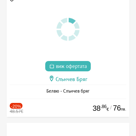
виж офертата
Слънчев Бряг
Белвю - Слънчев бряг
-20%
.86
76
38
/
лв.
€
48.57€