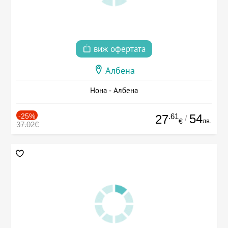
виж офертата
Албена
Нона - Албена
-25%
.61
54
27
/
лв.
€
37.02€