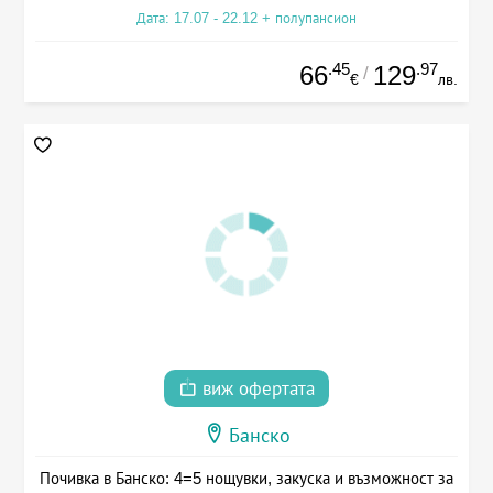
Дата: 17.07 - 22.12 + полупансион
.45
.97
66
129
/
€
лв.
виж офертата
Банско
Почивка в Банско: 4=5 нощувки, закуска и възможност за