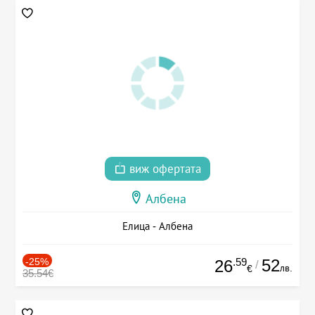
виж офертата
Албена
Елица - Албена
-25%
.59
52
26
/
лв.
€
35.54€