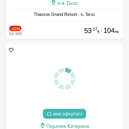
о-в Тасос
Thassos Grand Resort - о. Тасос
-15%
.17
104
53
/
лв.
€
62.38€
виж офертата
Паралия Катерини