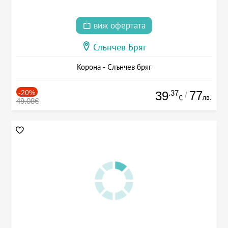
виж офертата
Слънчев Бряг
Корона - Слънчев бряг
-20%
.37
77
39
/
лв.
€
49.08€