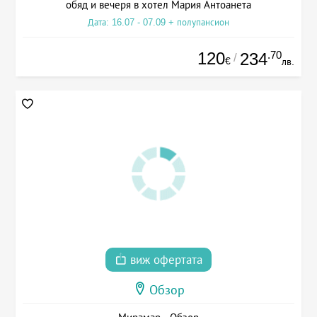
обяд и вечеря в хотел Мария Антоанета
Дата: 16.07 - 07.09 + полупансион
120
.70
234
/
€
лв.
виж офертата
Обзор