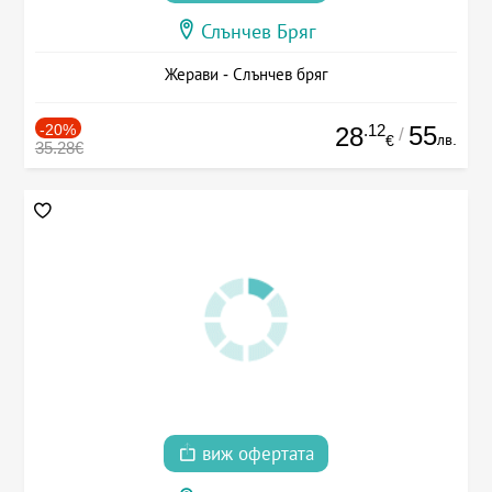
Слънчев Бряг
Жерави - Слънчев бряг
-20%
.12
55
28
/
лв.
€
35.28€
виж офертата