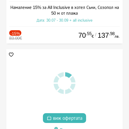
Намаление 15% за All Inclusive в хотел Съни, Созопол на
50 м от плажа
Дата: 30.07 - 30.09 + all inclusive
-15%
.55
.98
70
137
/
€
лв.
83.00€
виж офертата