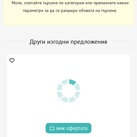
Моля, опитайте търсене по категория или премахнете някои
параметри за да се разшири обхвата на търсене.
Други изгодни предложения
виж офертата