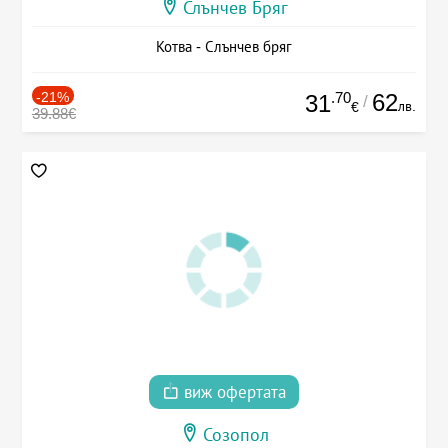
Слънчев Бряг
Котва - Слънчев бряг
-21%
.70
62
31
/
лв.
€
39.88€
виж офертата
Созопол