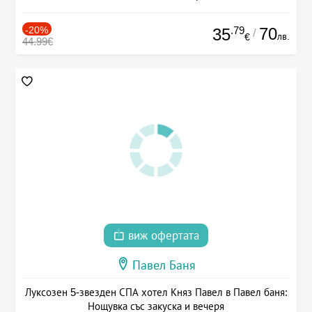
-20%
.79
70
35
/
лв.
€
44.99€
виж офертата
Павел Баня
Луксозен 5-звезден СПА хотел Княз Павел в Павел баня:
Нощувка със закуска и вечеря