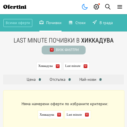
Ofertini
Почивки
Стоки
В града
Всички оферти
LAST MINUTE ПОЧИВКИ В
ХИККАДУВА
ВИЖ ФИЛТРИ
Хиккадува
Last minute
Цена
Отстъпка
Най-нови
Няма намерени оферти по избраните критерии:
Хиккадува
Last minute