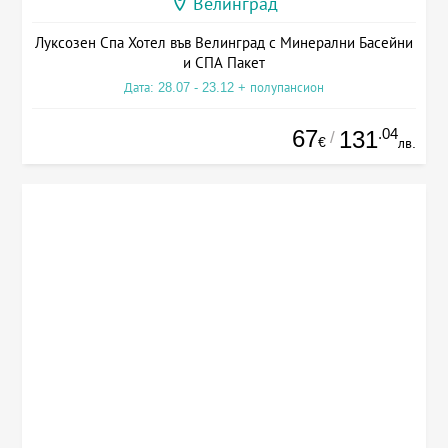
Велинград
Луксозен Спа Хотел във Велинград с Минерални Басейни
и СПА Пакет
Дата: 28.07 - 23.12 + полупансион
67
.04
131
/
€
лв.