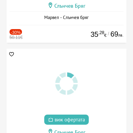
Слънчев Бряг
Марвел - Слънчев бряг
-30%
.28
69
35
/
лв.
€
50.11€
виж офертата
Слънчев Бряг