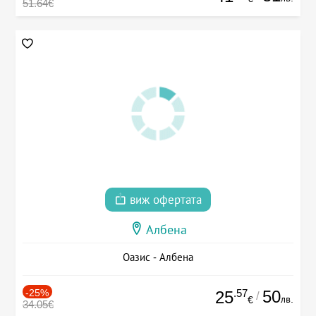
51.64€
виж офертата
Албена
Оазис - Албена
-25%
.57
50
25
/
лв.
€
34.05€