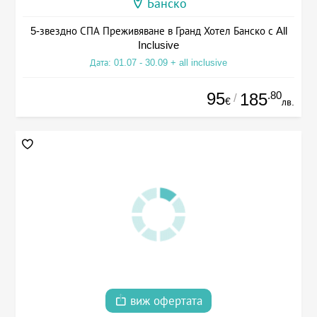
Банско
5-звездно СПА Преживяване в Гранд Хотел Банско с All
Inclusive
Дата: 01.07 - 30.09 + all inclusive
95
.80
185
/
€
лв.
виж офертата