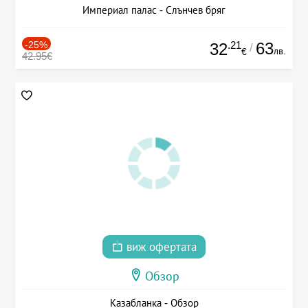
Империал палас - Слънчев бряг
-25%
.21
63
32
/
лв.
€
42.95€
виж офертата
Обзор
Казабланка - Обзор