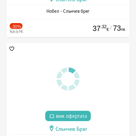
Нобел - Слънчев бряг
-30%
.32
73
37
/
лв.
€
53.17€
виж офертата
Слънчев Бряг