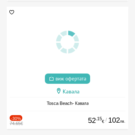
виж офертата
Кавала
Tosca Beach- Кавала
-30%
.15
102
52
/
лв.
€
74.65€