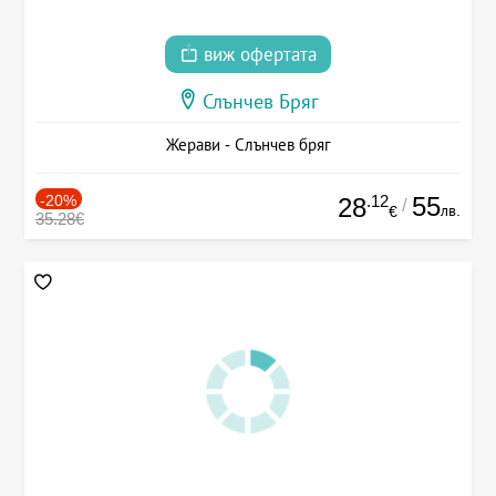
виж офертата
Слънчев Бряг
Жерави - Слънчев бряг
-20%
.12
55
28
/
лв.
€
35.28€