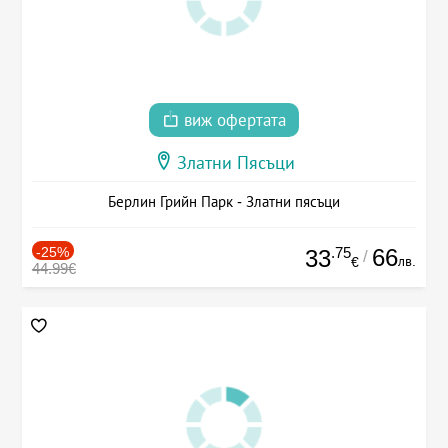
виж офертата
Златни Пясъци
Берлин Грийн Парк - Златни пясъци
-25%
.75
66
33
/
лв.
€
44.99€