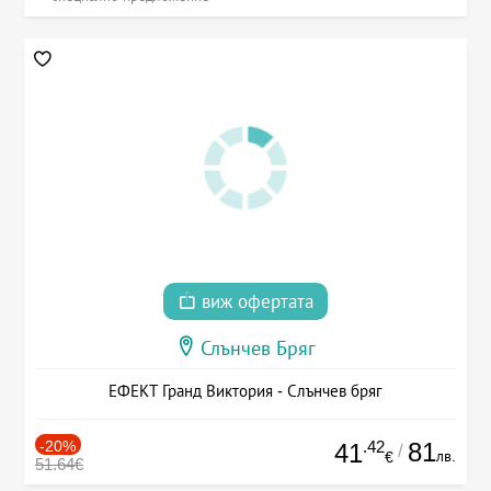
виж офертата
Слънчев Бряг
ЕФЕКТ Гранд Виктория - Слънчев бряг
-20%
.42
81
41
/
лв.
€
51.64€