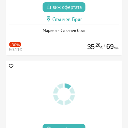
виж офертата
Слънчев Бряг
Марвел - Слънчев бряг
-30%
.28
69
35
/
лв.
€
50.11€