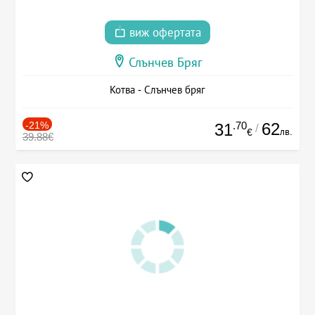
виж офертата
Слънчев Бряг
Котва - Слънчев бряг
-21%
.70
62
31
/
лв.
€
39.88€