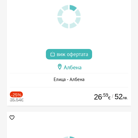
виж офертата
Албена
Елица - Албена
-25%
.59
52
26
/
лв.
€
35.54€