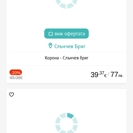
виж офертата
Слънчев Бряг
Корона - Слънчев бряг
-20%
.37
77
39
/
лв.
€
49.08€