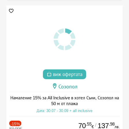
виж офертата
Созопол
Намаление 15% за All Inclusive в хотел Съни, Созопол на
50 м от плажа
Дата: 30.07 - 30.09 + all inclusive
-15%
.55
.98
70
137
/
€
лв.
83.00€