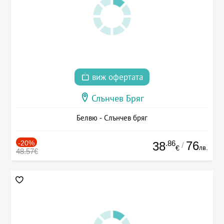
виж офертата
Слънчев Бряг
Белвю - Слънчев бряг
-20%
.86
76
38
/
лв.
€
48.57€