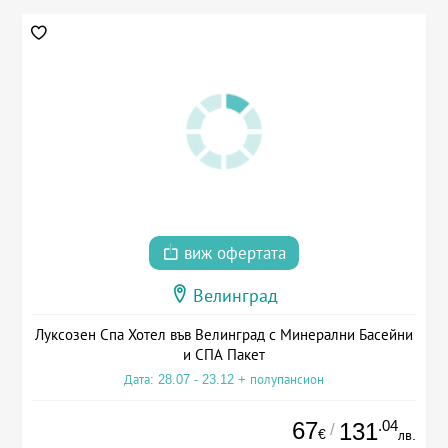
виж офертата
Велинград
Луксозен Спа Хотел във Велинград с Минерални Басейни
и СПА Пакет
Дата: 28.07 - 23.12 + полупансион
67
.04
131
/
€
лв.