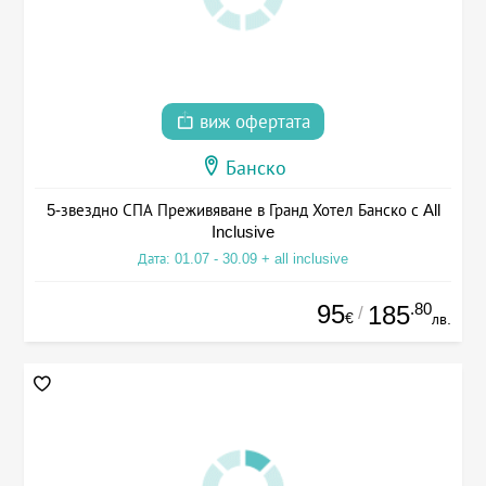
виж офертата
Банско
5-звездно СПА Преживяване в Гранд Хотел Банско с All
Inclusive
Дата: 01.07 - 30.09 + all inclusive
95
.80
185
/
€
лв.