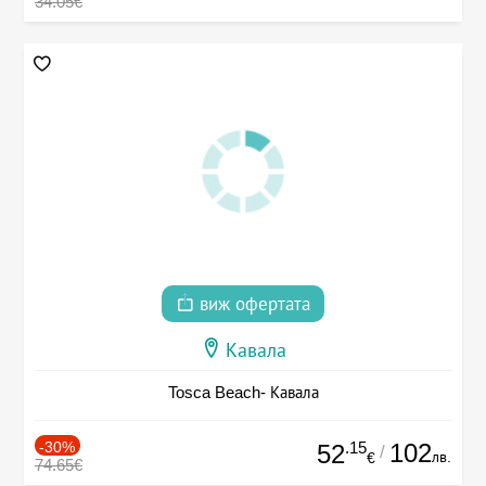
34.05€
виж офертата
Кавала
Tosca Beach- Кавала
-30%
.15
102
52
/
лв.
€
74.65€