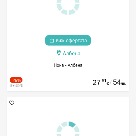
виж офертата
Албена
Нона - Албена
-25%
.61
54
27
/
лв.
€
37.02€