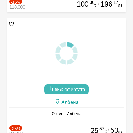
-15%
.30
.17
100
196
/
€
лв.
118.00€
виж офертата
Албена
Оазис - Албена
-25%
.57
50
25
/
лв.
€