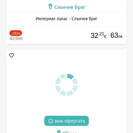
Слънчев Бряг
Империал палас - Слънчев бряг
-25%
.21
63
32
/
лв.
€
42.95€
виж офертата