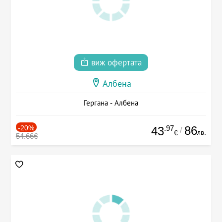
виж офертата
Албена
Гергана - Албена
-20%
.97
86
43
/
лв.
€
54.66€