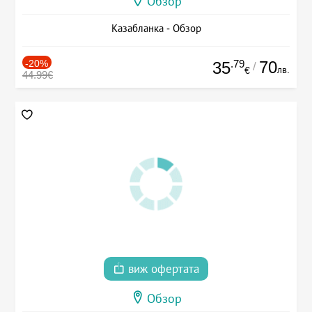
Обзор
Казабланка - Обзор
-20%
.79
70
35
/
лв.
€
44.99€
виж офертата
Обзор