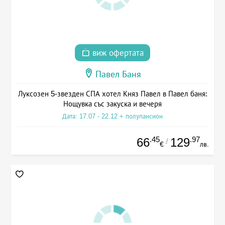
виж офертата
Павел Баня
Луксозен 5-звезден СПА хотел Княз Павел в Павел баня:
Нощувка със закуска и вечеря
Дата: 17.07 - 22.12 + полупансион
.45
.97
66
129
/
€
лв.