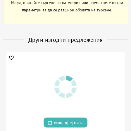
Моля, опитайте търсене по категория или премахнете някои
параметри за да се разшири обхвата на търсене.
Други изгодни предложения
виж офертата