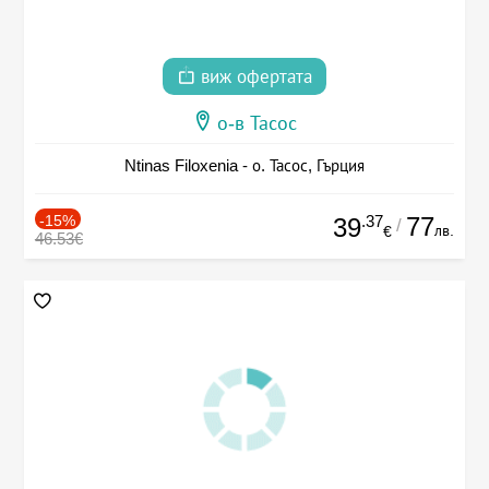
виж офертата
о-в Тасос
Ntinas Filoxenia - о. Тасос, Гърция
-15%
.37
77
39
/
лв.
€
46.53€