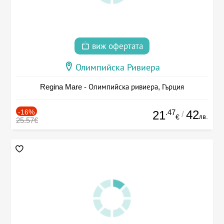
виж офертата
Олимпийска Ривиера
Regina Mare - Олимпийска ривиера, Гърция
-16%
.47
42
21
/
лв.
€
25.57€