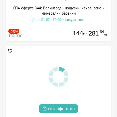
СПА оферта 3=4: Велинград - нощувки, изхранване и
минерални басейни
Дата: 01.07 - 30.09 + полупансион
-25%
144
.64
281
/
€
лв.
192.00€
виж офертата