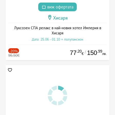
виж офертата
Хисаря
Луксозен СПА релакс в най-новия хотел Империя в
Хисаря
Дата: 25.06 - 01.10 + полупансион
-20%
.20
.99
77
150
/
€
лв.
96.50€