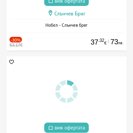
виж офертата
Слънчев Бряг
Нобел - Слънчев бряг
-30%
.32
73
37
/
лв.
€
53.17€
виж офертата