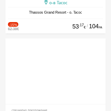
о-в Тасос
Thassos Grand Resort - о. Тасос
-15%
.17
104
53
/
лв.
€
62.38€
специално предложение