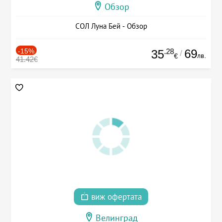
Обзор
СОЛ Луна Бей - Обзор
-15%
.28
69
35
/
лв.
€
41.42€
виж офертата
Велинград