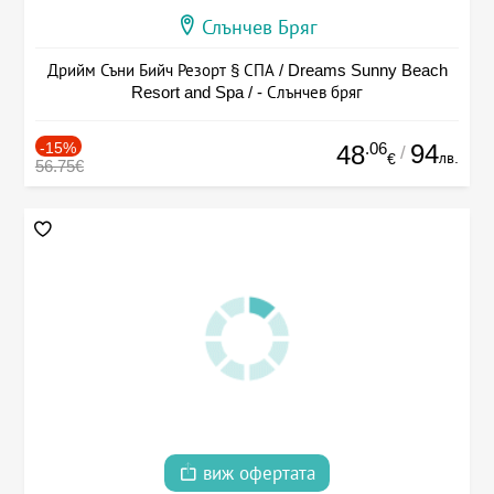
Слънчев Бряг
Дрийм Съни Бийч Резорт § СПА / Dreams Sunny Beach
Resort and Spa / - Слънчев бряг
-15%
.06
94
48
/
лв.
€
56.75€
виж офертата