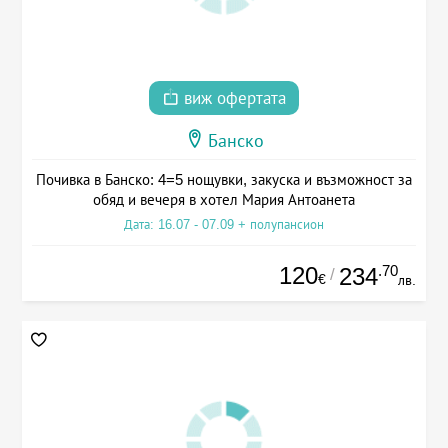
виж офертата
Банско
Почивка в Банско: 4=5 нощувки, закуска и възможност за
обяд и вечеря в хотел Мария Антоанета
Дата: 16.07 - 07.09 + полупансион
120
.70
234
/
€
лв.