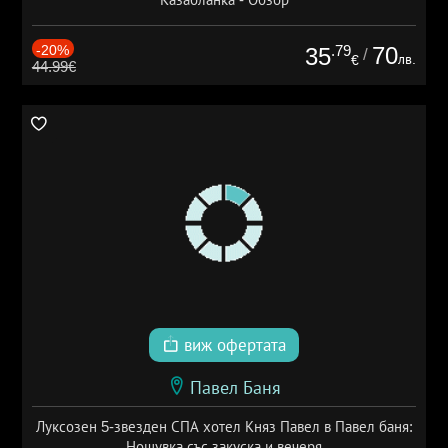
-20%
.79
70
35
/
лв.
€
44.99€
виж офертата
Павел Баня
Луксозен 5-звезден СПА хотел Княз Павел в Павел баня:
Нощувка със закуска и вечеря