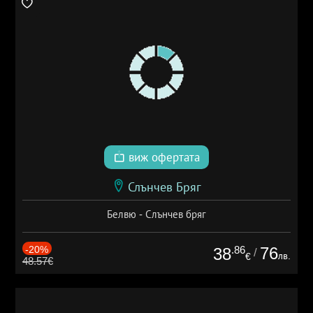
виж офертата
Слънчев Бряг
Белвю - Слънчев бряг
-20%
.86
76
38
/
лв.
€
48.57€