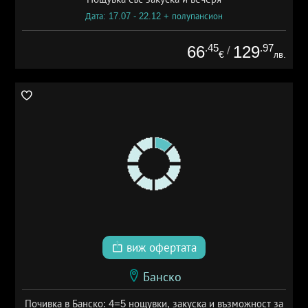
Дата: 17.07 - 22.12 + полупансион
.45
.97
66
129
/
€
лв.
виж офертата
Банско
Почивка в Банско: 4=5 нощувки, закуска и възможност за