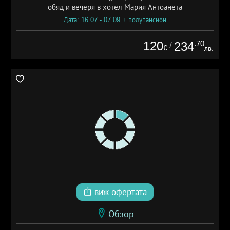
обяд и вечеря в хотел Мария Антоанета
Дата: 16.07 - 07.09 + полупансион
120
.70
234
/
€
лв.
виж офертата
Обзор