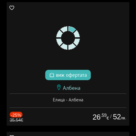
виж офертата
Албена
Елица - Албена
-25%
.59
52
26
/
лв.
€
35.54€