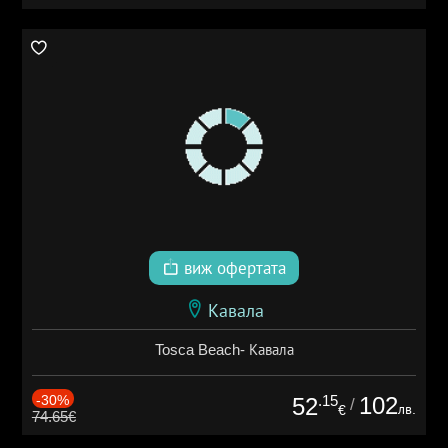
виж офертата
Кавала
Tosca Beach- Кавала
-30%
.15
102
52
/
лв.
€
74.65€