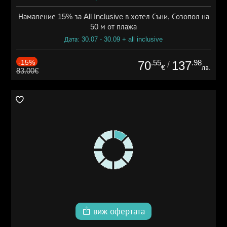
Намаление 15% за All Inclusive в хотел Съни, Созопол на
50 м от плажа
Дата: 30.07 - 30.09 + all inclusive
-15%
.55
.98
70
137
/
€
лв.
83.00€
виж офертата