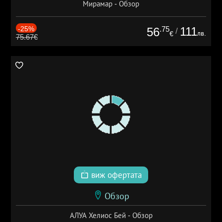
Мирамар - Обзор
-25%
.75
111
56
/
лв.
€
75.67€
виж офертата
Обзор
АЛУА Хелиос Бей - Обзор