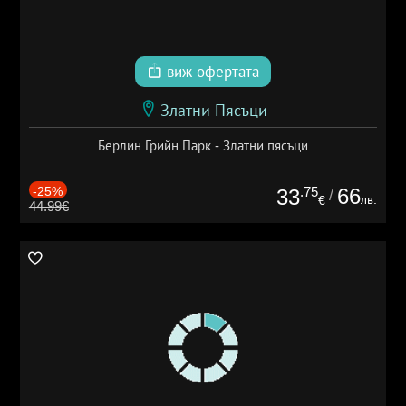
виж офертата
Златни Пясъци
Берлин Грийн Парк - Златни пясъци
-25%
.75
66
33
/
лв.
€
44.99€