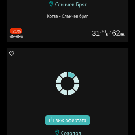
Слънчев Бряг
Котва - Слънчев бряг
-21%
.70
62
31
/
лв.
€
39.88€
виж офертата
Созопол