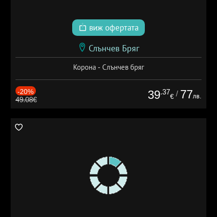
виж офертата
Слънчев Бряг
Корона - Слънчев бряг
-20%
.37
77
39
/
лв.
€
49.08€