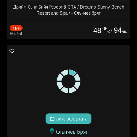
Дрийм Съни Бийч Резорт § СПА / Dreams Sunny Beach
Resort and Spa / - Слънчев бряг
-15%
.06
94
48
/
лв.
€
56.75€
виж офертата
Слънчев Бряг