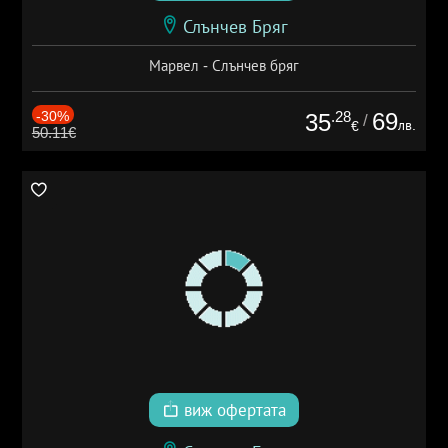
Слънчев Бряг
Марвел - Слънчев бряг
-30%
.28
69
35
/
лв.
€
50.11€
виж офертата