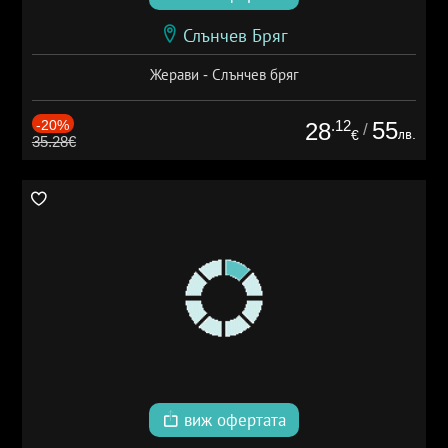
Слънчев Бряг
Жерави - Слънчев бряг
-20%
.12
55
28
/
лв.
€
35.28€
виж офертата