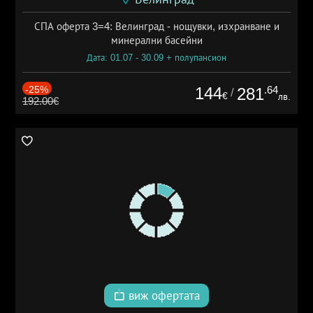
СПА оферта 3=4: Велинград - нощувки, изхранване и
минерални басейни
Дата: 01.07 - 30.09 + полупансион
-25%
144
.64
281
/
€
лв.
192.00€
виж офертата