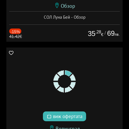
Обзор
СОЛ Луна Бей - Обзор
-15%
.28
69
35
/
лв.
€
41.42€
виж офертата
Велинград