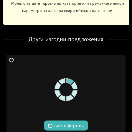
Моля, опитайте търсене по категория или премахнете някои
параметри за да се разшири обхвата на търсене.
Други изгодни предложения
виж офертата