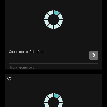
Хороскоп от AstroData
Инсталирайте сега