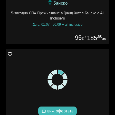
Банско
5-звездно СПА Преживяване в Гранд Хотел Банско с All
Inclusive
Дата: 01.07 - 30.09 + all inclusive
95
.80
185
/
€
лв.
виж офертата