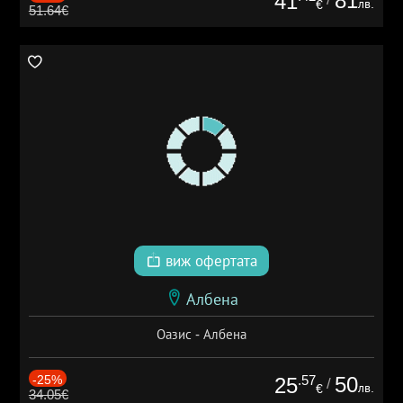
81
41
лв.
€
51.64€
виж офертата
Албена
Оазис - Албена
-25%
.57
50
25
/
лв.
€
34.05€