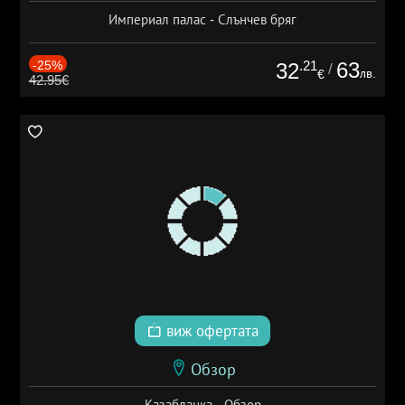
Империал палас - Слънчев бряг
-25%
.21
63
32
/
лв.
€
42.95€
виж офертата
Обзор
Казабланка - Обзор