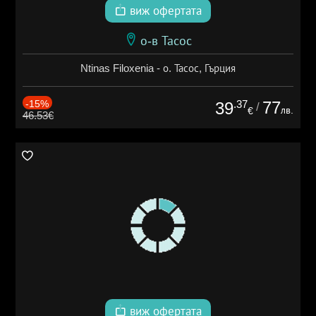
виж офертата
о-в Тасос
Ntinas Filoxenia - о. Тасос, Гърция
-15%
.37
77
39
/
лв.
€
46.53€
виж офертата