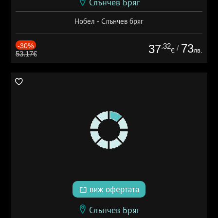
Слънчев Бряг
Нобел - Слънчев бряг
-30%
.32
73
37
/
лв.
€
53.17€
виж офертата
Слънчев Бряг