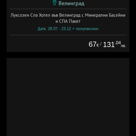
Велинград
Луксозен Спа Хотел във Велинград с Минерални Басейни
и СПА Пакет
Дата: 28.07 - 23.12 + полупансион
67
.04
131
/
€
лв.