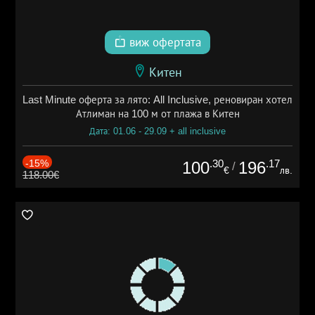
виж офертата
Китен
Last Minute оферта за лято: All Inclusive, реновиран хотел
Атлиман на 100 м от плажа в Китен
Дата: 01.06 - 29.09 + all inclusive
-15%
.30
.17
100
196
/
€
лв.
118.00€