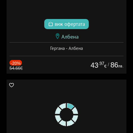
виж офертата
Албена
Гергана - Албена
-20%
.97
86
43
/
лв.
€
54.66€