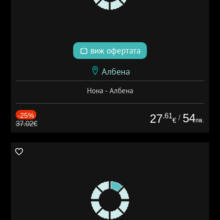
виж офертата
Албена
Нона - Албена
-25%
.61
54
27
/
лв.
€
37.02€