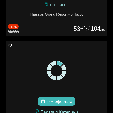
о-в Тасос
Thassos Grand Resort - о. Тасос
-15%
.17
104
53
/
лв.
€
62.38€
виж офертата
Паралия Катерини