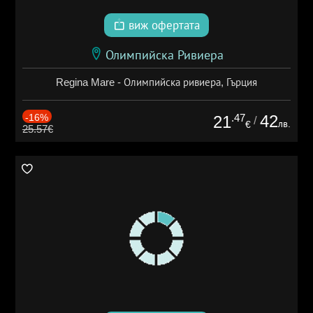
виж офертата
Олимпийска Ривиера
Regina Mare - Олимпийска ривиера, Гърция
-16%
.47
42
21
/
лв.
€
25.57€