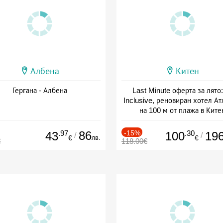
Албена
Китен
Гергана - Албена
Last Minute оферта за лято: 
Inclusive, реновиран хотел А
на 100 м от плажа в Ките
Дата: 01.06 - 29.09 + all inclus
.97
86
-15%
.30
43
100
19
/
/
лв.
€
€
€
118.00€