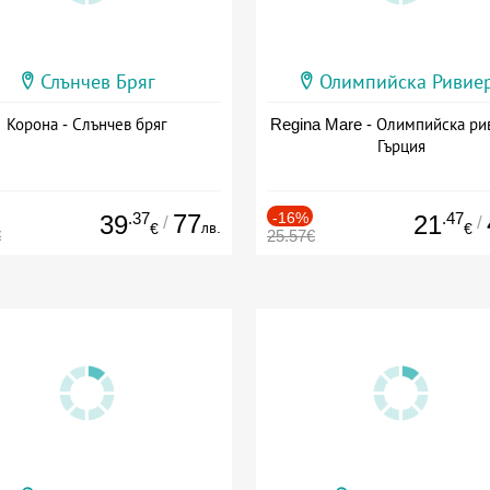
Слънчев Бряг
Олимпийска Ривие
Корона - Слънчев бряг
Regina Mare - Олимпийска ри
Гърция
.37
77
-16%
.47
39
21
/
/
лв.
€
€
€
25.57€