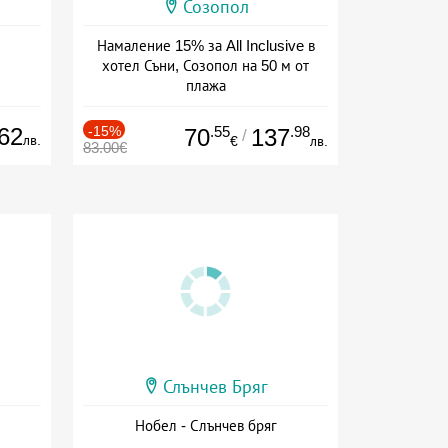
Созопол
Намаление 15% за All Inclusive в
хотел Съни, Созопол на 50 м от
плажа
Дата: 30.07 - 30.09 + all inclusive
62
-15%
.55
.98
70
137
/
лв.
€
лв.
83.00€
Слънчев Бряг
Нобел - Слънчев бряг