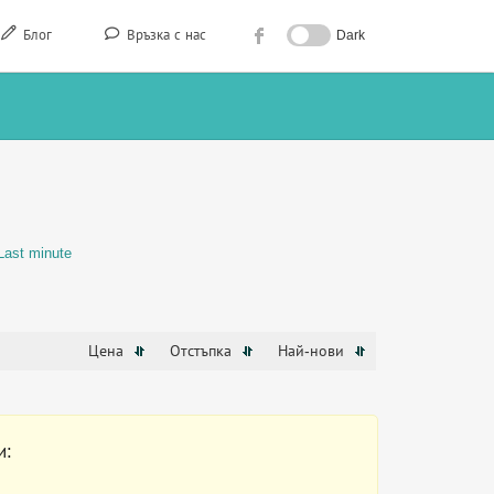
Блог
Връзка с нас
Dark
Last minute
Цена
Отстъпка
Най-нови
и: