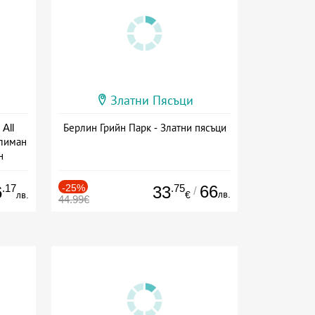
Златни Пясъци
All
Берлин Грийн Парк - Златни пясъци
тлиман
н
ive
.17
-25%
.75
66
6
33
/
лв.
лв.
€
44.99€