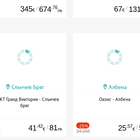
345
.76
67
674
13
/
/
€
€
лв.
Слънчев Бряг
Албена
Т Гранд Виктория - Слънчев
Оазис - Албена
бряг
.42
81
-25%
.57
41
25
/
/
лв.
€
€
€
34.05€