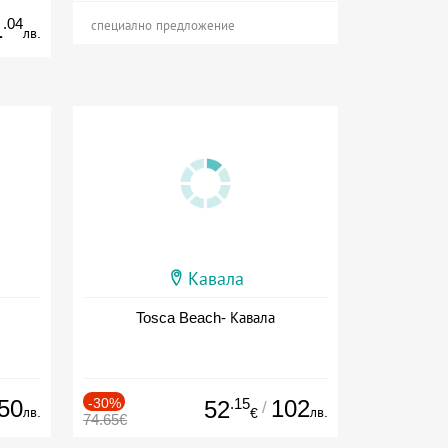
.04
1
специално предложение
лв.
Кавала
Tosca Beach- Кавала
50
-30%
.15
102
52
/
лв.
лв.
€
74.65€