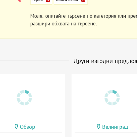
Моля, опитайте търсене по категория или пре
разшири обхвата на търсене.
Други изгодни предло
Обзор
Велинград