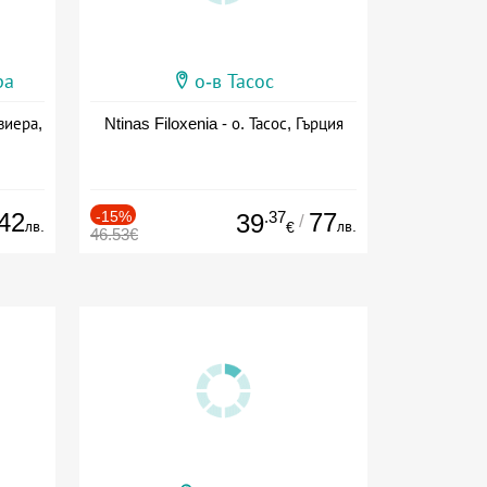
ра
о-в Тасос
виера,
Ntinas Filoxenia - о. Тасос, Гърция
42
-15%
.37
77
39
/
лв.
лв.
€
46.53€