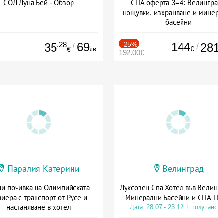
СОЛ Луна Бей - Обзор
СПА оферта 3=4: Велингра
нощувки, изхранване и мине
басейни
Дата: 01.07 - 30.09 + полупан
.28
69
-25%
144
35
28
/
/
лв.
€
€
€
192.00€
Паралия Катерини
Велинград
и почивка на Олимпийската
Луксозен Спа Хотел във Велин
виера с транспорт от Русе и
Минерални Басейни и СПА П
настаняване в хотел
Дата: 28.07 - 23.12 + полупан
Дата: 18.09 - 23.09 + закуска