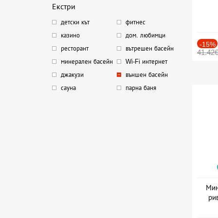
Екстри
детски кът
фитнес
казино
дом. любимци
-15%
ресторант
вътрешен басейн
41.42
минерален басейн
Wi-Fi интернет
джакузи
външен басейн
сауна
парна баня
Мин
ри