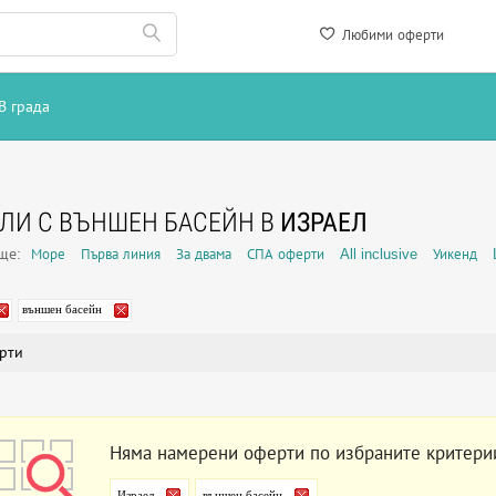
Любими оферти
В града
ЛИ С ВЪНШЕН БАСЕЙН В
ИЗРАЕЛ
още:
Море
Първа линия
За двама
СПА оферти
All inclusive
Уикенд
външен басейн
рти
Няма намерени оферти по избраните критери
Израел
външен басейн