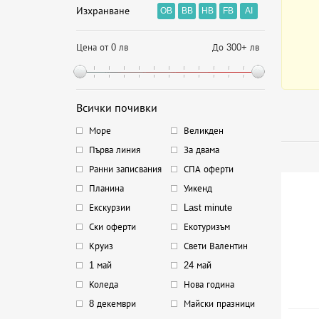
Изхранване
OB
BB
HB
FB
AI
Цена от 0 лв
До 300+ лв
Всички почивки
Море
Великден
Първа линия
За двама
Ранни записвания
СПА оферти
Планина
Уикенд
Екскурзии
Last minute
Ски оферти
Екотуризъм
Круиз
Свети Валентин
1 май
24 май
Коледа
Нова година
8 декември
Майски празници