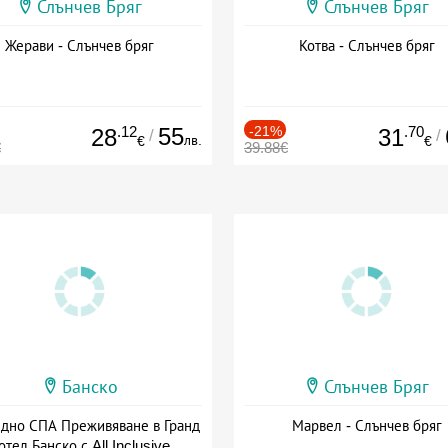
Слънчев Бряг
Слънчев Бряг
Жерави - Слънчев бряг
Котва - Слънчев бряг
.12
55
-21%
.70
28
31
/
/
лв.
€
€
€
39.88€
Банско
Слънчев Бряг
здно СПА Преживяване в Гранд
Марвел - Слънчев бряг
отел Банско с All Inclusive