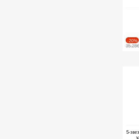
-20%
35.28
5-зве
Х