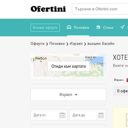
Ofertini
Почивки
Стоки
Всички оферти
Оферти
Почивки
Израел
външен басейн
❯
❯
❯
ХОТЕ
Вижте 
Отиди към картата
Израел
0 офе
Израел