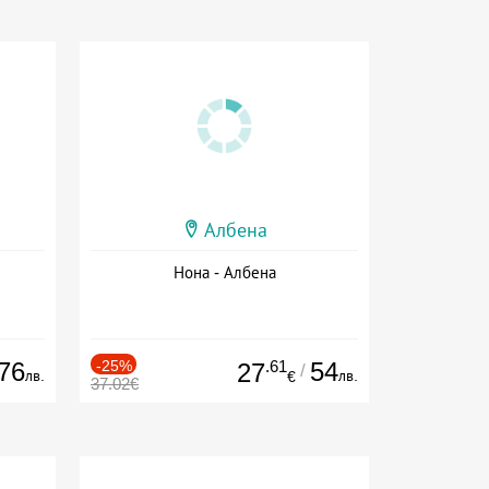
Албена
Нона - Албена
76
-25%
.61
54
27
/
лв.
лв.
€
37.02€