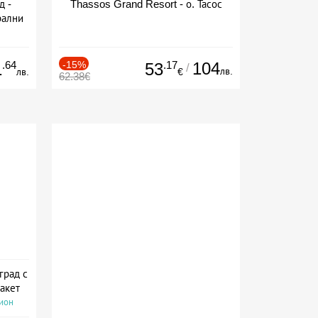
д -
Thassos Grand Resort - о. Тасос
рални
сион
.64
-15%
.17
104
1
53
/
лв.
лв.
€
62.38€
град с
акет
сион