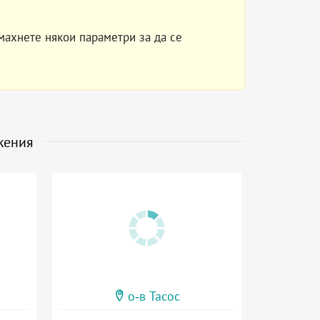
махнете някои параметри за да се
жения
о-в Тасос