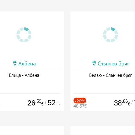
Албена
Слънчев Бряг
Елица - Албена
Белвю - Слънчев бряг
.59
52
-20%
.86
26
38
/
/
лв.
€
€
€
48.57€