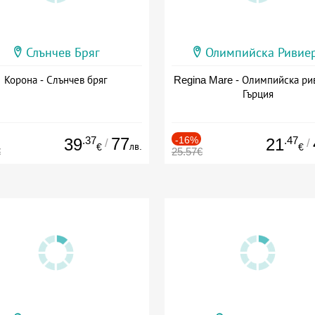
Слънчев Бряг
Олимпийска Ривие
Корона - Слънчев бряг
Regina Mare - Олимпийска ри
Гърция
.37
77
-16%
.47
39
21
/
/
лв.
€
€
€
25.57€