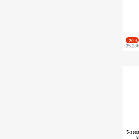
-20%
35.28
5-зве
Х