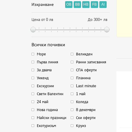
Изхранване
OB
BB
HB
FB
AI
Цена от 0 лв
До 300+ лв
Всички почивки
Море
Великден
Първа линия
Ранни записвания
За двама
СПА оферти
Уикенд
Планина
Екскурзии
Last minute
Свети Валентин
1 май
24 май
Коледа
Нова година
8 декември
Майски празници
Ски оферти
Екотуризъм
Круиз