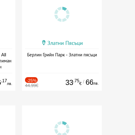
Златни Пясъци
All
Берлин Грийн Парк - Златни пясъци
тлиман
н
ive
.17
-25%
.75
66
6
33
/
лв.
лв.
€
44.99€