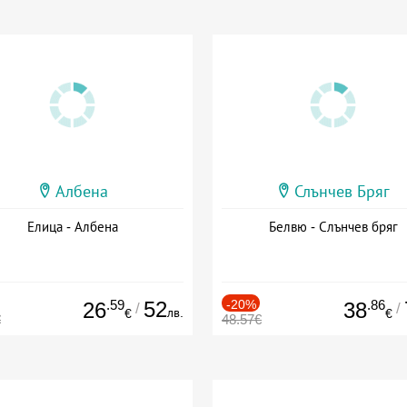
Албена
Слънчев Бряг
Елица - Албена
Белвю - Слънчев бряг
.59
52
-20%
.86
26
38
/
/
лв.
€
€
€
48.57€