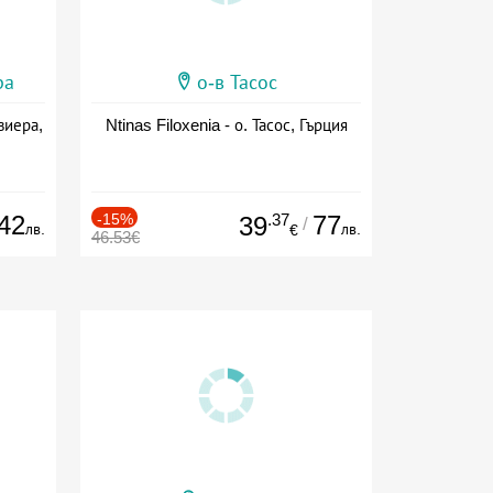
ра
о-в Тасос
виера,
Ntinas Filoxenia - о. Тасос, Гърция
42
-15%
.37
77
39
/
лв.
лв.
€
46.53€