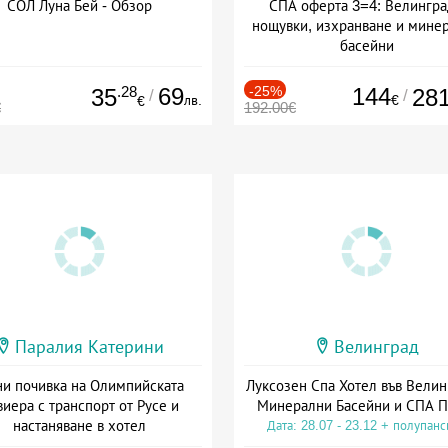
СОЛ Луна Бей - Обзор
СПА оферта 3=4: Велингра
нощувки, изхранване и мине
басейни
Дата: 01.07 - 30.09 + полупан
.28
69
-25%
144
35
28
/
/
лв.
€
€
€
192.00€
Паралия Катерини
Велинград
и почивка на Олимпийската
Луксозен Спа Хотел във Велин
виера с транспорт от Русе и
Минерални Басейни и СПА П
настаняване в хотел
Дата: 28.07 - 23.12 + полупан
Дата: 18.09 - 23.09 + закуска