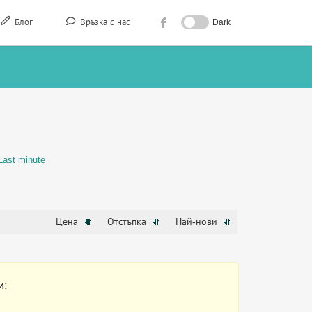
Блог
Връзка с нас
Dark
Last minute
Цена
Отстъпка
Най-нови
и: