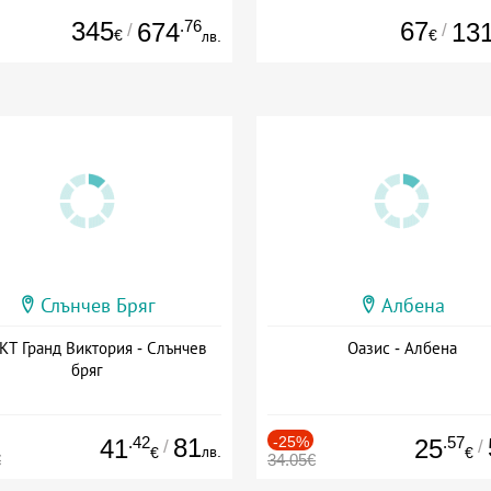
345
.76
67
674
13
/
/
€
€
лв.
Слънчев Бряг
Албена
Т Гранд Виктория - Слънчев
Оазис - Албена
бряг
.42
81
-25%
.57
41
25
/
/
лв.
€
€
€
34.05€