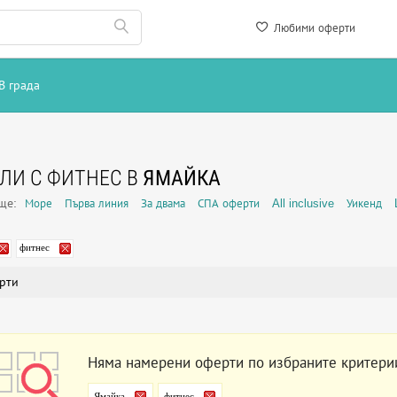
Любими оферти
В града
ЛИ С ФИТНЕС В
ЯМАЙКА
още:
Море
Първа линия
За двама
СПА оферти
All inclusive
Уикенд
фитнес
рти
Няма намерени оферти по избраните критери
Ямайка
фитнес