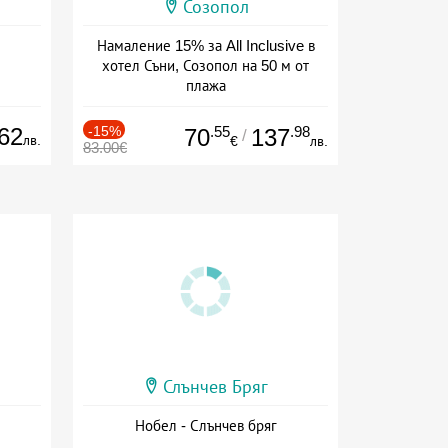
Созопол
Намаление 15% за All Inclusive в
хотел Съни, Созопол на 50 м от
плажа
Дата: 30.07 - 30.09 + all inclusive
62
-15%
.55
.98
70
137
/
лв.
€
лв.
83.00€
Слънчев Бряг
Нобел - Слънчев бряг