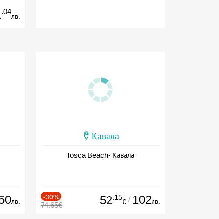
.04
1
лв.
Кавала
Tosca Beach- Кавала
50
-30%
.15
102
52
/
лв.
лв.
€
74.65€