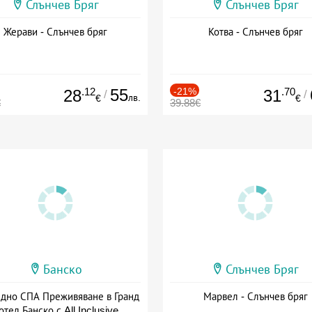
Слънчев Бряг
Слънчев Бряг
Жерави - Слънчев бряг
Котва - Слънчев бряг
.12
55
-21%
.70
28
31
/
/
лв.
€
€
€
39.88€
Банско
Слънчев Бряг
здно СПА Преживяване в Гранд
Марвел - Слънчев бряг
отел Банско с All Inclusive