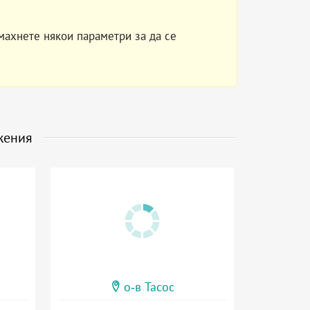
махнете някои параметри за да се
жения
о-в Тасос