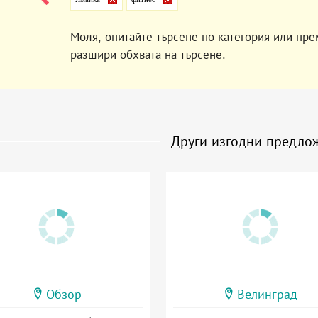
Моля, опитайте търсене по категория или пре
разшири обхвата на търсене.
Други изгодни предло
Обзор
Велинград