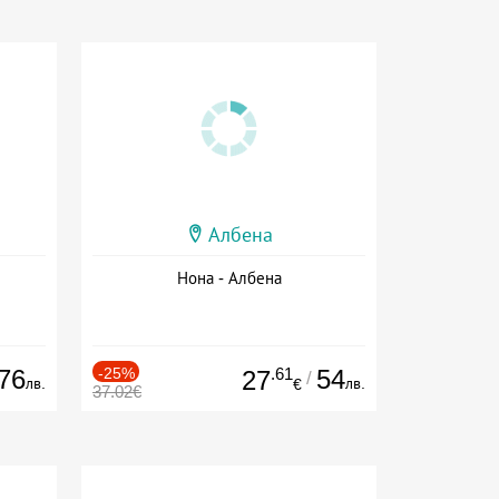
Албена
Нона - Албена
76
-25%
.61
54
27
/
лв.
лв.
€
37.02€