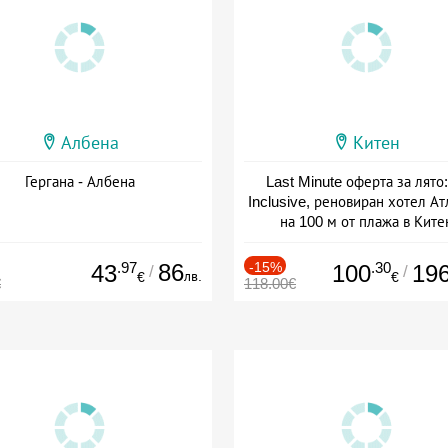
Албена
Китен
Гергана - Албена
Last Minute оферта за лято: 
Inclusive, реновиран хотел А
на 100 м от плажа в Ките
Дата: 01.06 - 29.09 + all inclus
.97
86
-15%
.30
43
100
19
/
/
лв.
€
€
€
118.00€