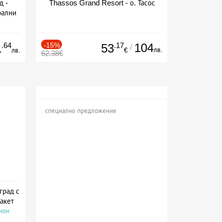
д -
Thassos Grand Resort - о. Тасос
рални
сион
.64
-15%
.17
104
1
53
/
лв.
лв.
€
62.38€
специално предложение
град с
акет
сион