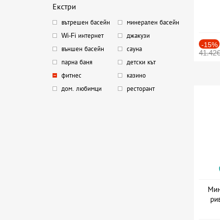
Екстри
вътрешен басейн
минерален басейн
Wi-Fi интернет
джакузи
-15%
външен басейн
сауна
41.42
парна баня
детски кът
фитнес
казино
дом. любимци
ресторант
Мин
ри