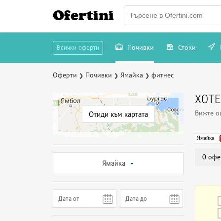
Ofertini
Почивки
Стоки
Всички оферти
Оферти
Почивки
Ямайка
фитнес
❯
❯
❯
ХОТЕ
Вижте 
Отиди към картата
Ямайка
0 офе
Ямайка