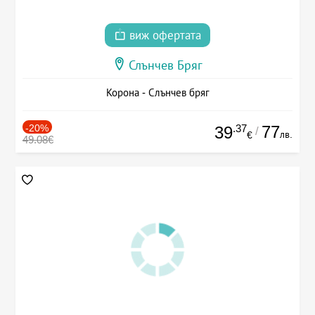
виж офертата
Слънчев Бряг
Корона - Слънчев бряг
-20%
.37
77
39
/
лв.
€
49.08€