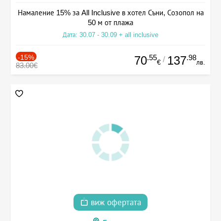
Намаление 15% за All Inclusive в хотел Съни, Созопол на
50 м от плажа
Дата: 30.07 - 30.09 + all inclusive
-15%
.55
.98
70
137
/
€
лв.
83.00€
виж офертата