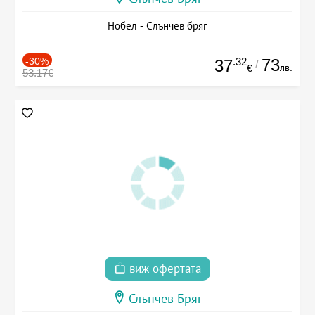
Нобел - Слънчев бряг
-30%
.32
73
37
/
лв.
€
53.17€
виж офертата
Слънчев Бряг