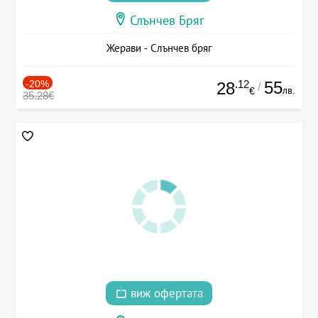
Слънчев Бряг
Жерави - Слънчев бряг
-20%
.12
55
28
/
лв.
€
35.28€
виж офертата