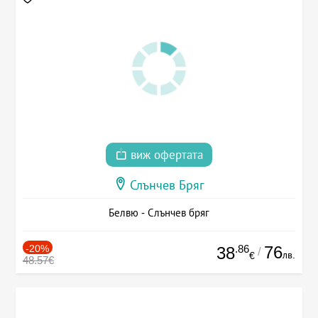
виж офертата
Слънчев Бряг
Белвю - Слънчев бряг
-20%
.86
76
38
/
лв.
€
48.57€