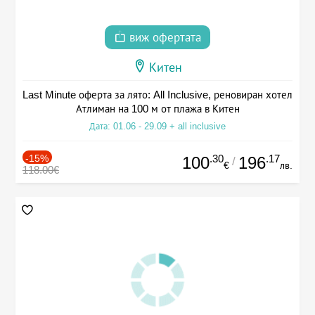
виж офертата
Китен
Last Minute оферта за лято: All Inclusive, реновиран хотел
Атлиман на 100 м от плажа в Китен
Дата: 01.06 - 29.09 + all inclusive
-15%
.30
.17
100
196
/
€
лв.
118.00€