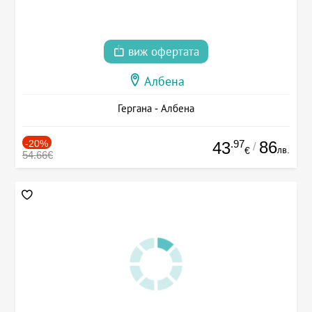
виж офертата
Албена
Гергана - Албена
-20%
.97
86
43
/
лв.
€
54.66€