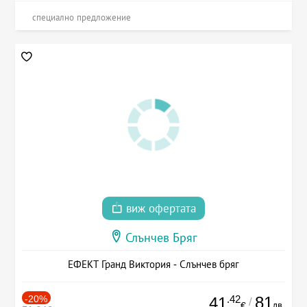
специално предложение
виж офертата
Слънчев Бряг
ЕФЕКТ Гранд Виктория - Слънчев бряг
-20%
.42
81
41
/
лв.
€