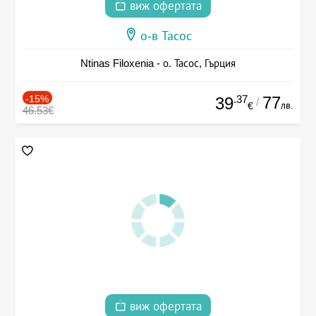
виж офертата
о-в Тасос
Ntinas Filoxenia - о. Тасос, Гърция
-15%
.37
77
39
/
лв.
€
46.53€
виж офертата