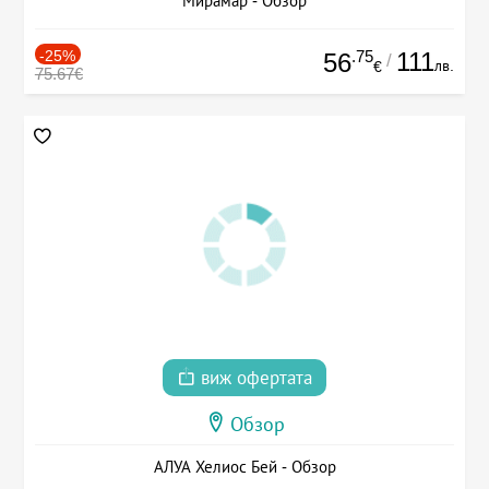
Мирамар - Обзор
-25%
.75
111
56
/
лв.
€
75.67€
виж офертата
Обзор
АЛУА Хелиос Бей - Обзор