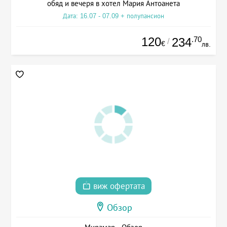
обяд и вечеря в хотел Мария Антоанета
Дата: 16.07 - 07.09 + полупансион
120
.70
234
/
€
лв.
виж офертата
Обзор