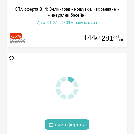
СПА оферта 3=4: Велинград - нощувки, изхранване и
минерални басейни
Дата: 01.07 - 30.09 + полупансион
-25%
144
.64
281
/
€
лв.
192.00€
виж офертата