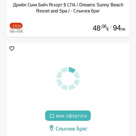
Дрийм Съни Бийч Резорт § СПА / Dreams Sunny Beach
Resort and Spa / - Слънчев бряг
-15%
.06
94
48
/
лв.
€
56.75€
виж офертата
Слънчев Бряг