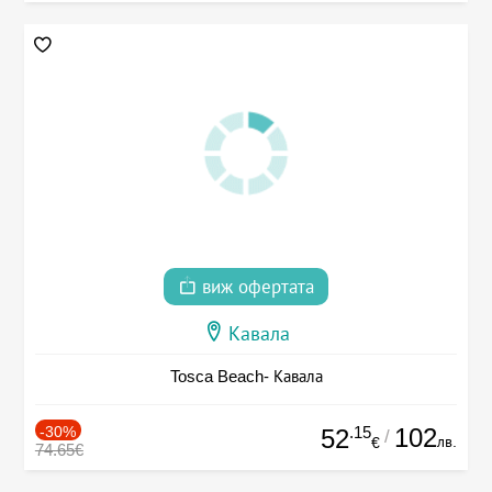
виж офертата
Кавала
Tosca Beach- Кавала
-30%
.15
102
52
/
лв.
€
74.65€