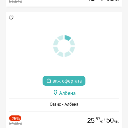
51.64€
виж офертата
Албена
Оазис - Албена
-25%
.57
50
25
/
лв.
€
34.05€