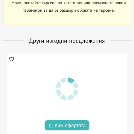
Моля, опитайте търсене по категория или премахнете някои
параметри за да се разшири обхвата на търсене.
Други изгодни предложения
виж офертата