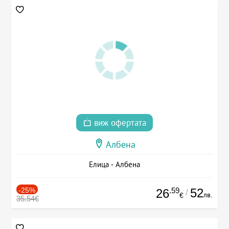
виж офертата
Албена
Елица - Албена
-25%
.59
52
26
/
лв.
€
35.54€