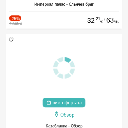
Империал палас - Слънчев бряг
-25%
.21
63
32
/
лв.
€
42.95€
виж офертата
Обзор
Казабланка - Обзор