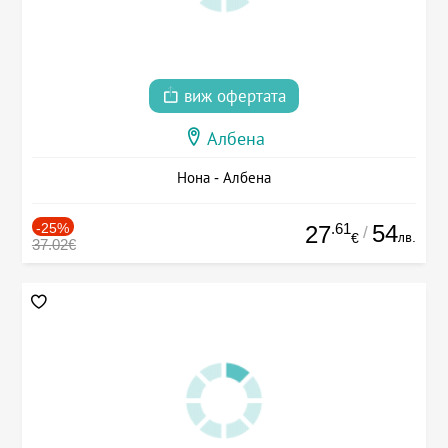
виж офертата
Албена
Нона - Албена
-25%
.61
54
27
/
лв.
€
37.02€