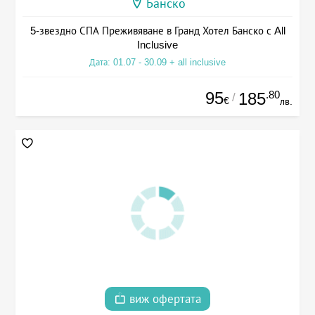
Банско
5-звездно СПА Преживяване в Гранд Хотел Банско с All
Inclusive
Дата: 01.07 - 30.09 + all inclusive
95
.80
185
/
€
лв.
виж офертата