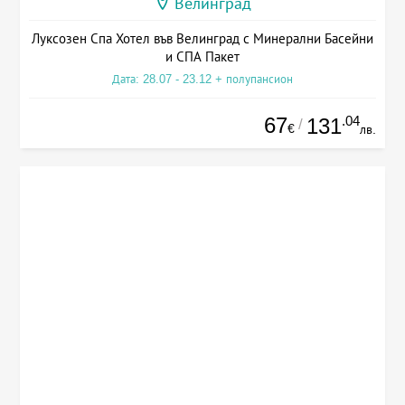
Велинград
Луксозен Спа Хотел във Велинград с Минерални Басейни
и СПА Пакет
Дата: 28.07 - 23.12 + полупансион
67
.04
131
/
€
лв.