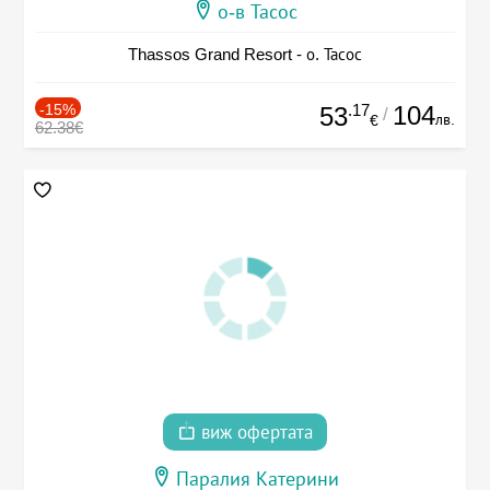
о-в Тасос
Thassos Grand Resort - о. Тасос
-15%
.17
104
53
/
лв.
€
62.38€
виж офертата
Паралия Катерини