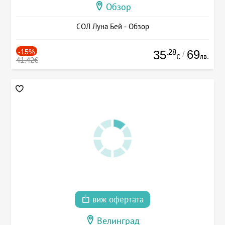
Обзор
СОЛ Луна Бей - Обзор
-15%
.28
69
35
/
лв.
€
41.42€
виж офертата
Велинград