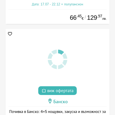
Дата: 17.07 - 22.12 + полупансион
.45
.97
66
129
/
€
лв.
виж офертата
Банско
Почивка в Банско: 4=5 нощувки, закуска и възможност за