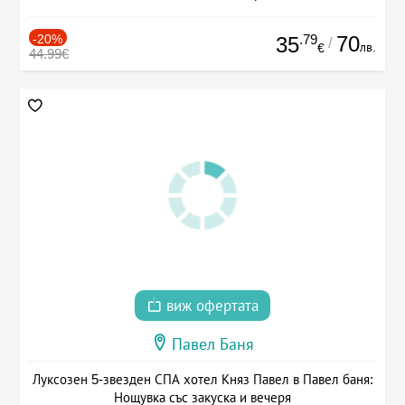
-20%
.79
70
35
/
лв.
€
44.99€
виж офертата
Павел Баня
Луксозен 5-звезден СПА хотел Княз Павел в Павел баня:
Нощувка със закуска и вечеря