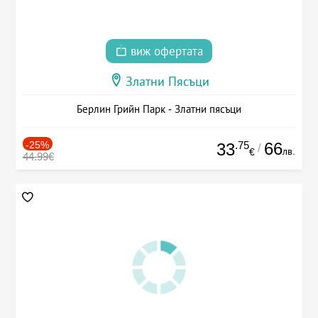
виж офертата
Златни Пясъци
Берлин Грийн Парк - Златни пясъци
-25%
.75
66
33
/
лв.
€
44.99€