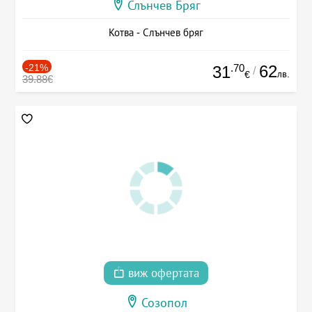
Слънчев Бряг
Котва - Слънчев бряг
-21%
.70
62
31
/
лв.
€
39.88€
виж офертата
Созопол