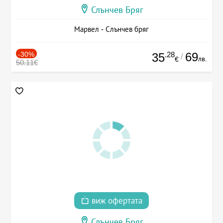
Слънчев Бряг
Марвел - Слънчев бряг
-30%
.28
69
35
/
лв.
€
50.11€
виж офертата
Слънчев Бряг