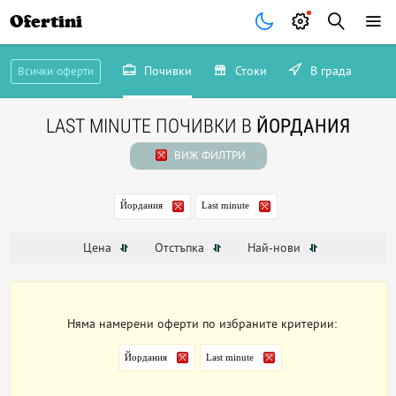
Ofertini
Почивки
Стоки
В града
Всички оферти
LAST MINUTE ПОЧИВКИ В
ЙОРДАНИЯ
ВИЖ ФИЛТРИ
Йордания
Last minute
Цена
Отстъпка
Най-нови
Няма намерени оферти по избраните критерии:
Йордания
Last minute