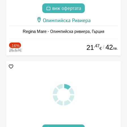
виж офертата
Олимпийска Ривиера
Regina Mare - Олимпийска ривиера, Гърция
-16%
.47
42
21
/
лв.
€
25.57€