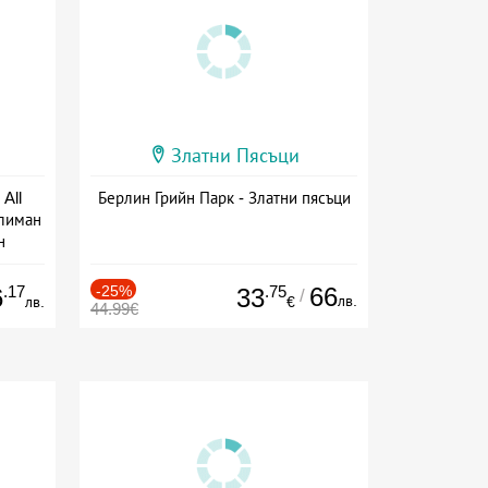
Златни Пясъци
All
Берлин Грийн Парк - Златни пясъци
тлиман
н
ive
.17
-25%
.75
66
6
33
/
лв.
лв.
€
44.99€