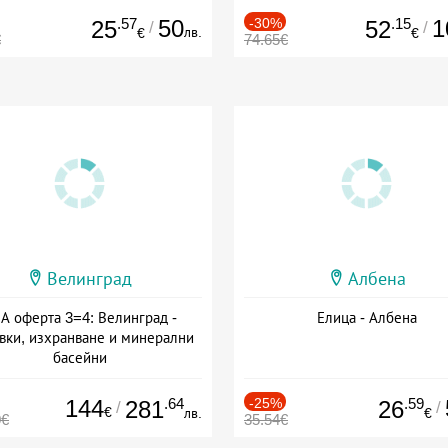
.57
50
-30%
.15
1
25
52
/
/
лв.
€
€
€
74.65€
Велинград
Албена
А оферта 3=4: Велинград -
Елица - Албена
вки, изхранване и минерални
басейни
а: 01.07 - 30.09 + полупансион
144
.64
-25%
.59
281
26
/
/
€
лв.
€
0€
35.54€