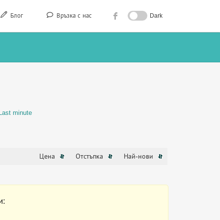
Блог
Връзка с нас
Dark
Last minute
Цена
Отстъпка
Най-нови
и: