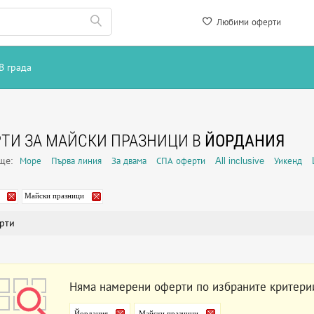
Любими оферти
В града
ТИ ЗА МАЙСКИ ПРАЗНИЦИ В
ЙОРДАНИЯ
още:
Море
Първа линия
За двама
СПА оферти
All inclusive
Уикенд
Майски празници
рти
Няма намерени оферти по избраните критери
Йордания
Майски празници