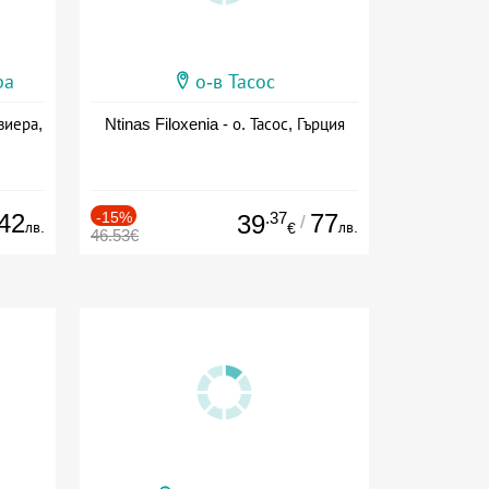
ра
о-в Тасос
виера,
Ntinas Filoxenia - о. Тасос, Гърция
42
-15%
.37
77
39
/
лв.
лв.
€
46.53€