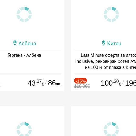
Албена
Китен
Гергана - Албена
Last Minute оферта за лято: 
Inclusive, реновиран хотел А
на 100 м от плажа в Ките
Дата: 01.06 - 29.09 + all inclus
.97
86
-15%
.30
43
100
19
/
/
лв.
€
€
€
118.00€