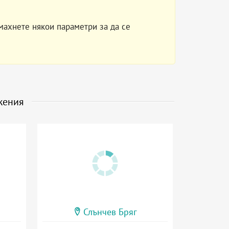
махнете някои параметри за да се
жения
Слънчев Бряг