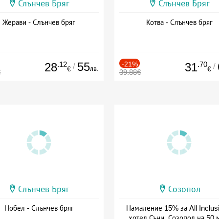
Слънчев Бряг
Слънчев Бряг
Жерави - Слънчев бряг
Котва - Слънчев бряг
.12
55
-21%
.70
28
31
/
/
лв.
€
€
€
39.88€
Слънчев Бряг
Созопол
Нобел - Слънчев бряг
Намаление 15% за All Inclus
хотел Съни, Созопол на 50 