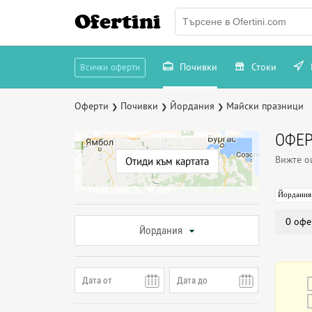
Ofertini
Почивки
Стоки
Всички оферти
Оферти
Почивки
Йордания
Майски празници
❯
❯
❯
ОФЕР
Вижте 
Отиди към картата
Йордания
0 офе
Йордания