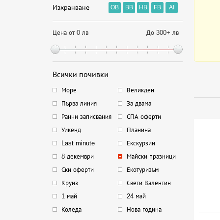
Изхранване
OB
BB
HB
FB
AI
Цена от 0 лв
До 300+ лв
Всички почивки
Море
Великден
Първа линия
За двама
Ранни записвания
СПА оферти
Уикенд
Планина
Last minute
Екскурзии
8 декември
Майски празници
Ски оферти
Екотуризъм
Круиз
Свети Валентин
1 май
24 май
Коледа
Нова година