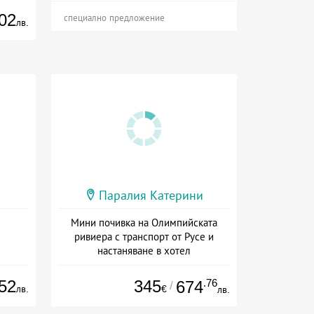
02
специално предложение
лв.
Паралия Катерини
Мини почивка на Олимпийската
ривиера с транспорт от Русе и
настаняване в хотел
Дата: 18.09 - 23.09 + закуска
52
345
.76
674
/
лв.
€
лв.