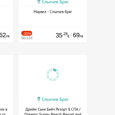
Слънчев Бряг
Марвел - Слънчев бряг
62
-30%
.28
69
35
/
лв.
лв.
€
50.11€
Слънчев Бряг
ive в
Дрийм Съни Бийч Резорт § СПА /
м от
Dreams Sunny Beach Resort and