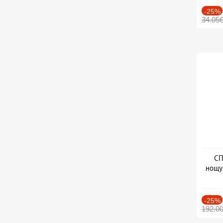
-25%
34.05
СП
нощу
Дат
-25%
192.0