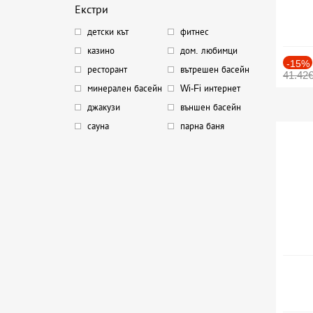
Екстри
детски кът
фитнес
казино
дом. любимци
-15%
ресторант
вътрешен басейн
41.42
минерален басейн
Wi-Fi интернет
джакузи
външен басейн
сауна
парна баня