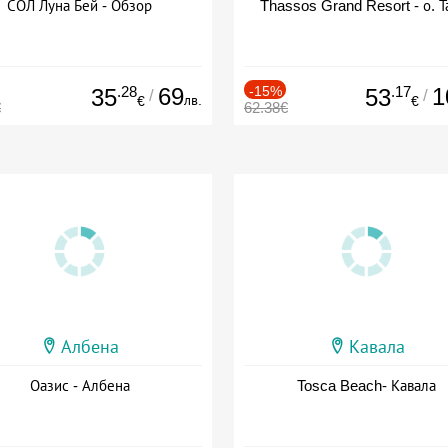
СОЛ Луна Бей - Обзор
Thassos Grand Resort - о. Т
.28
69
-15%
.17
1
35
53
/
/
лв.
€
€
€
62.38€
Албена
Кавала
Оазис - Албена
Tosca Beach- Кавала