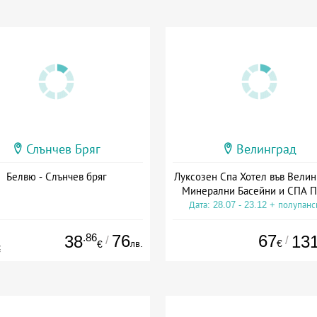
Слънчев Бряг
Велинград
Белвю - Слънчев бряг
Луксозен Спа Хотел във Велин
Минерални Басейни и СПА П
Дата: 28.07 - 23.12 + полупан
.86
76
67
38
13
/
/
лв.
€
€
€