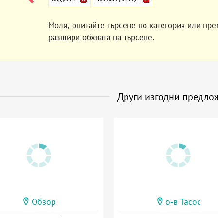
Моля, опитайте търсене по категория или пре
разшири обхвата на търсене.
Други изгодни предло
Обзор
о-в Тасос