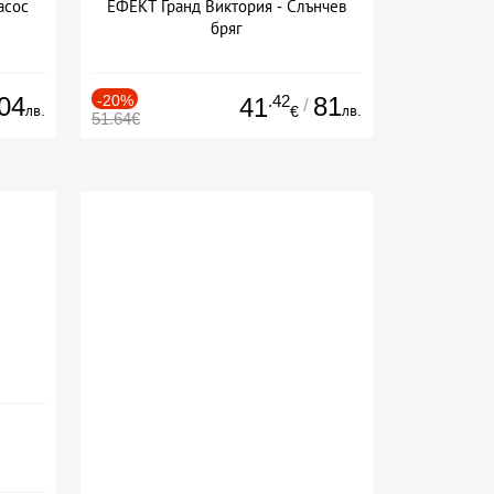
асос
ЕФЕКТ Гранд Виктория - Слънчев
бряг
04
-20%
.42
81
41
/
лв.
лв.
€
51.64€