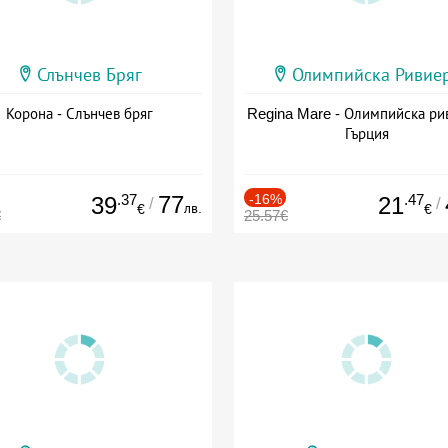
Слънчев Бряг
Олимпийска Ривие
Корона - Слънчев бряг
Regina Mare - Олимпийска ри
Гърция
.37
77
-16%
.47
39
21
/
/
лв.
€
€
€
25.57€