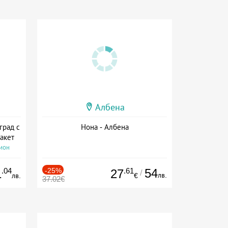
Албена
град с
Нона - Албена
акет
сион
.04
-25%
.61
54
1
27
/
лв.
лв.
€
37.02€