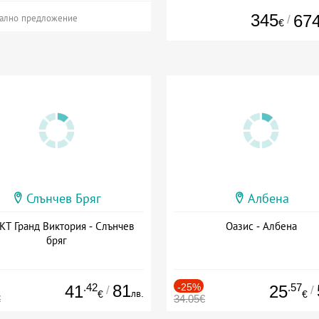
345
67
/
ално предложение
€
Слънчев Бряг
Албена
Т Гранд Виктория - Слънчев
Оазис - Албена
бряг
.42
81
-25%
.57
41
25
/
/
лв.
€
€
€
34.05€