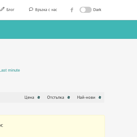
Блог
Връзка с нас
Dark
Last minute
Цена
Отстъпка
Най-нови
и: