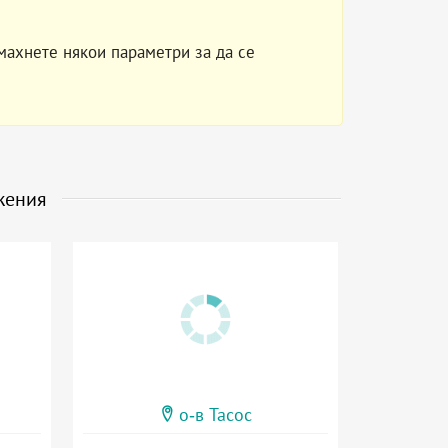
махнете някои параметри за да се
жения
о-в Тасос