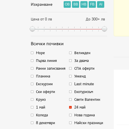
Изхранване
OB
BB
HB
FB
AI
Цена от 0 лв
До 300+ лв
Всички почивки
Море
Великден
Първа линия
За двама
Ранни записвания
СПА оферти
Планина
Уикенд
Екскурзии
Last minute
Ски оферти
Екотуризъм
Круиз
Свети Валентин
1 май
24 май
Коледа
Нова година
8 декември
Майски празници