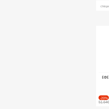
специ
ЕФЕК
-20%
51.64