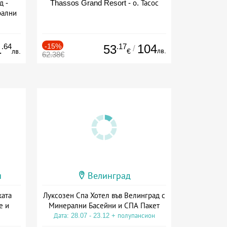
д -
Thassos Grand Resort - о. Тасос
рални
сион
.64
-15%
.17
104
1
53
/
лв.
лв.
€
62.38€
и
Велинград
ката
Луксозен Спа Хотел във Велинград с
е и
Минерални Басейни и СПА Пакет
Дата: 28.07 - 23.12 + полупансион
а