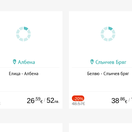
Албена
Слънчев Бряг
Елица - Албена
Белвю - Слънчев бряг
.59
52
-20%
.86
26
38
/
/
лв.
€
€
€
48.57€