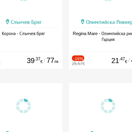
Слънчев Бряг
Олимпийска Ривие
Корона - Слънчев бряг
Regina Mare - Олимпийска ри
Гърция
.37
77
-16%
.47
39
21
/
/
лв.
€
€
€
25.57€