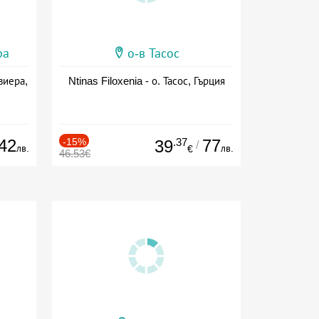
ра
о-в Тасос
виера,
Ntinas Filoxenia - о. Тасос, Гърция
42
-15%
.37
77
39
/
лв.
лв.
€
46.53€