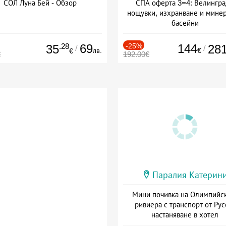
СОЛ Луна Бей - Обзор
СПА оферта 3=4: Велингра
нощувки, изхранване и мине
басейни
Дата: 01.07 - 30.09 + полупан
.28
69
-25%
144
35
28
/
/
лв.
€
€
€
192.00€
Паралия Катерин
Мини почивка на Олимпийс
ривиера с транспорт от Рус
настаняване в хотел
Дата: 18.09 - 23.09 + закуск