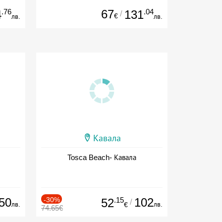
.76
67
.04
4
131
/
€
лв.
лв.
Кавала
Tosca Beach- Кавала
50
-30%
.15
102
52
/
лв.
лв.
€
74.65€