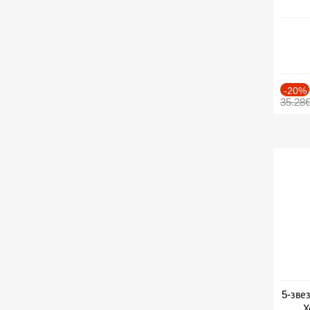
-20%
35.28
5-зве
Х