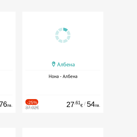
Албена
Нона - Албена
76
-25%
.61
54
27
/
лв.
лв.
€
37.02€