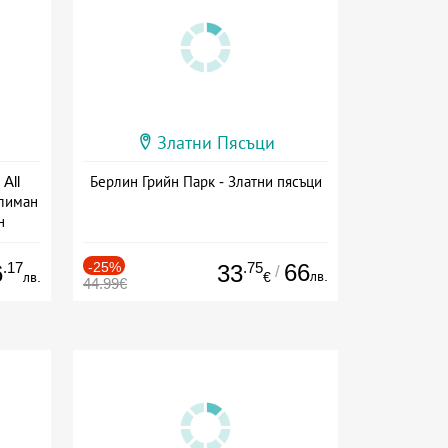
Златни Пясъци
All
Берлин Грийн Парк - Златни пясъци
тлиман
н
ive
.17
-25%
.75
66
6
33
/
лв.
лв.
€
44.99€