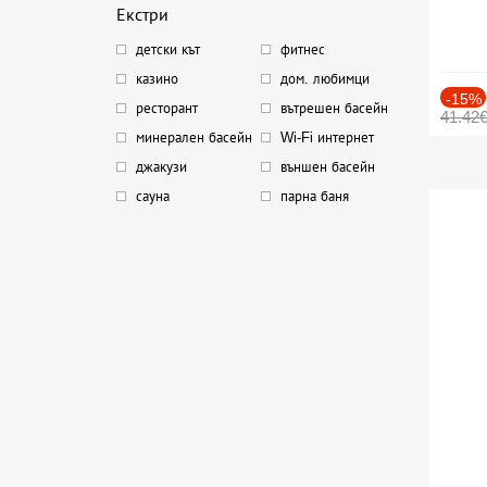
Екстри
детски кът
фитнес
казино
дом. любимци
-15%
ресторант
вътрешен басейн
41.42
минерален басейн
Wi-Fi интернет
джакузи
външен басейн
сауна
парна баня