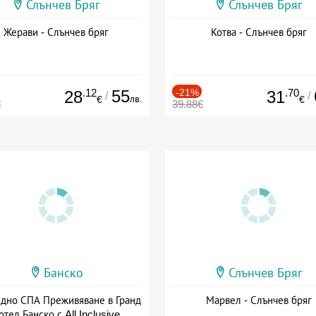
Слънчев Бряг
Слънчев Бряг
Жерави - Слънчев бряг
Котва - Слънчев бряг
.12
55
-21%
.70
28
31
/
/
лв.
€
€
€
39.88€
Банско
Слънчев Бряг
здно СПА Преживяване в Гранд
Марвел - Слънчев бряг
отел Банско с All Inclusive