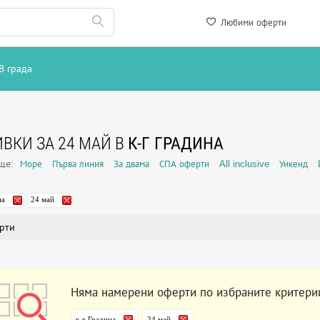
Любими оферти
В града
ВКИ ЗА 24 МАЙ В
К-Г ГРАДИНА
още:
Море
Първа линия
За двама
СПА оферти
All inclusive
Уикенд
на
24 май
рти
Няма намерени оферти по избраните критери
к-г Градина
24 май