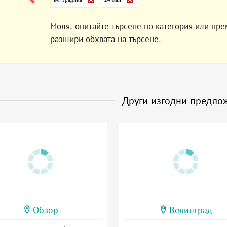
Моля, опитайте търсене по категория или пре
разшири обхвата на търсене.
Други изгодни предло
Обзор
Велинград