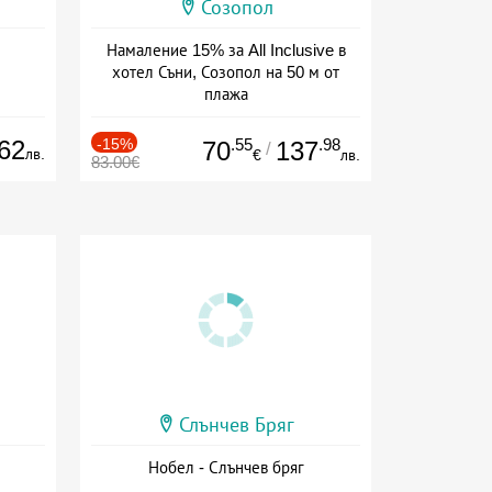
Созопол
Намаление 15% за All Inclusive в
хотел Съни, Созопол на 50 м от
плажа
Дата: 30.07 - 30.09 + all inclusive
62
-15%
.55
.98
70
137
/
лв.
€
лв.
83.00€
Слънчев Бряг
Нобел - Слънчев бряг