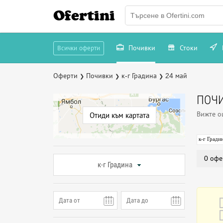
Ofertini
Почивки
Стоки
Всички оферти
Оферти
Почивки
к-г Градина
24 май
❯
❯
❯
ПОЧИ
Вижте 
Отиди към картата
к-г Гради
0 офе
к-г Градина