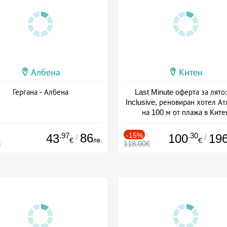
Албена
Китен
Гергана - Албена
Last Minute оферта за лято: 
Inclusive, реновиран хотел А
на 100 м от плажа в Ките
Дата: 01.06 - 29.09 + all inclus
.97
86
-15%
.30
43
100
19
/
/
лв.
€
€
€
118.00€