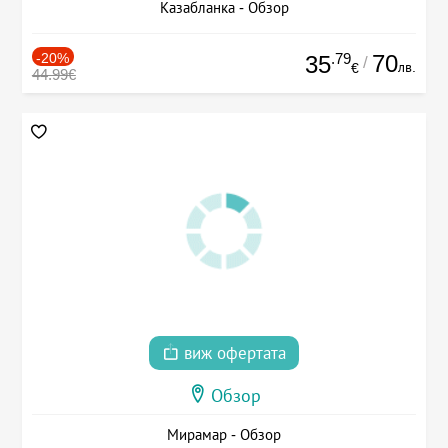
Казабланка - Обзор
-20%
.79
70
35
/
лв.
€
44.99€
виж офертата
Обзор
Мирамар - Обзор