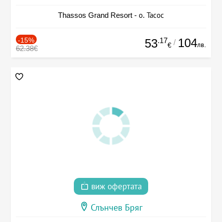
Thassos Grand Resort - о. Тасос
-15%
.17
104
53
/
лв.
€
62.38€
виж офертата
Слънчев Бряг