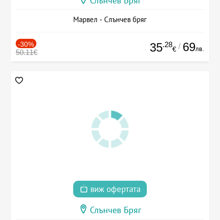
Слънчев Бряг
Марвел - Слънчев бряг
-30%
.28
69
35
/
лв.
€
50.11€
виж офертата
Слънчев Бряг