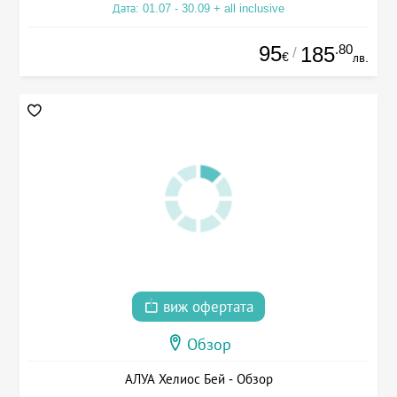
Дата: 01.07 - 30.09 + all inclusive
95
.80
185
/
€
лв.
виж офертата
Обзор
АЛУА Хелиос Бей - Обзор