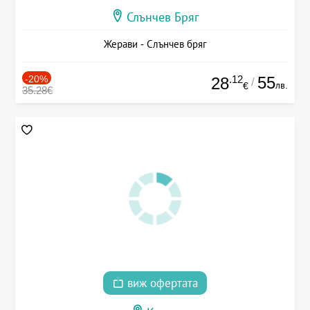
Слънчев Бряг
Жерави - Слънчев бряг
-20%
.12
55
28
/
лв.
€
35.28€
виж офертата