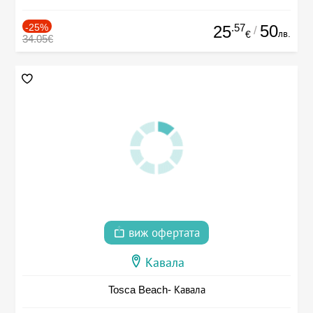
-25%
.57
50
25
/
лв.
€
34.05€
виж офертата
Кавала
Tosca Beach- Кавала