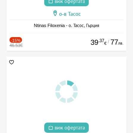
виж офертата
о-в Тасос
Ntinas Filoxenia - о. Тасос, Гърция
-15%
.37
77
39
/
лв.
€
46.53€
виж офертата