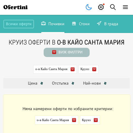
Ofertini
Почивки
Стоки
В града
Всички оферти
КРУИЗ ОФЕРТИ В
О-В КАЙО САНТА МАРИЯ
ВИЖ ФИЛТРИ
о-в Кайо Санта Мария
Круиз
Цена
Отстъпка
Най-нови
Няма намерени оферти по избраните критерии:
о-в Кайо Санта Мария
Круиз