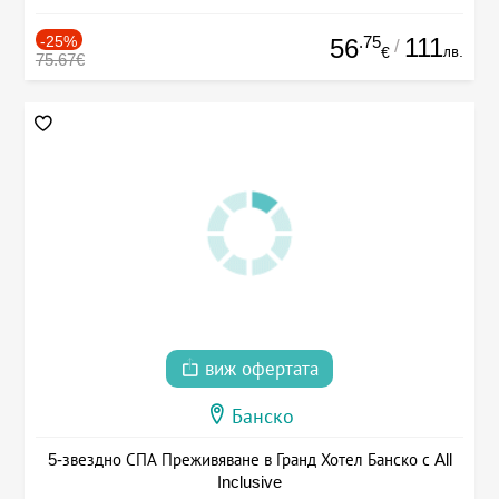
-25%
.75
111
56
/
лв.
€
75.67€
виж офертата
Банско
5-звездно СПА Преживяване в Гранд Хотел Банско с All
Inclusive