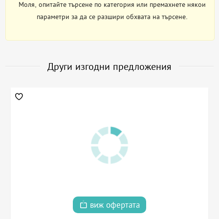
Моля, опитайте търсене по категория или премахнете някои
параметри за да се разшири обхвата на търсене.
Други изгодни предложения
виж офертата