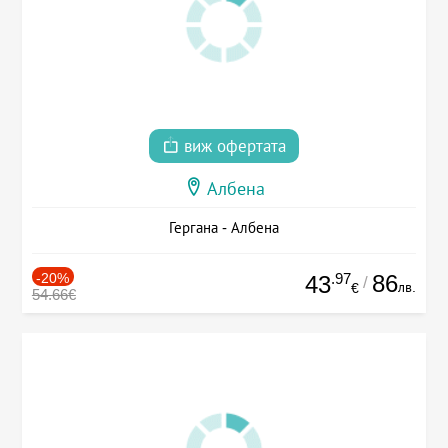
виж офертата
Албена
Гергана - Албена
-20%
.97
86
43
/
лв.
€
54.66€