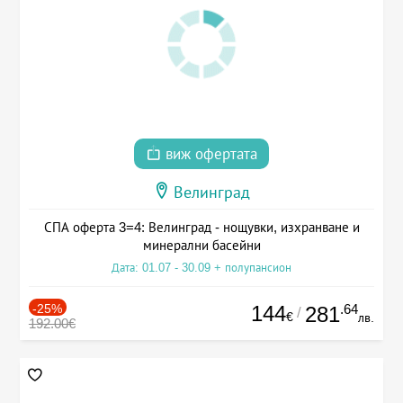
виж офертата
Велинград
СПА оферта 3=4: Велинград - нощувки, изхранване и
минерални басейни
Дата: 01.07 - 30.09 + полупансион
-25%
144
.64
281
/
€
лв.
192.00€