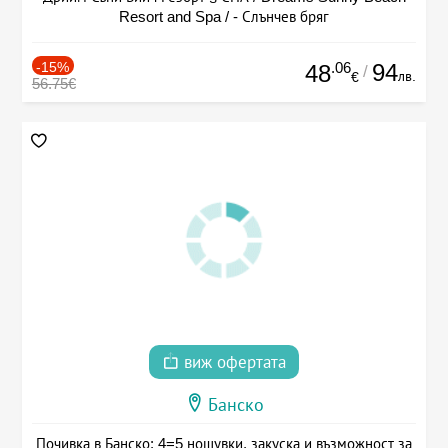
Resort and Spa / - Слънчев бряг
-15%
.06
94
48
/
лв.
€
56.75€
виж офертата
Банско
Почивка в Банско: 4=5 нощувки, закуска и възможност за