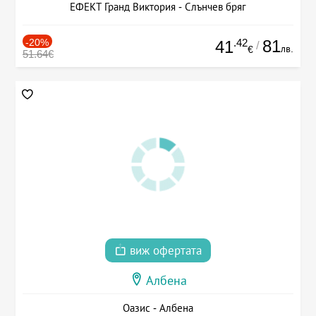
ЕФЕКТ Гранд Виктория - Слънчев бряг
-20%
.42
81
41
/
лв.
€
51.64€
виж офертата
Албена
Оазис - Албена