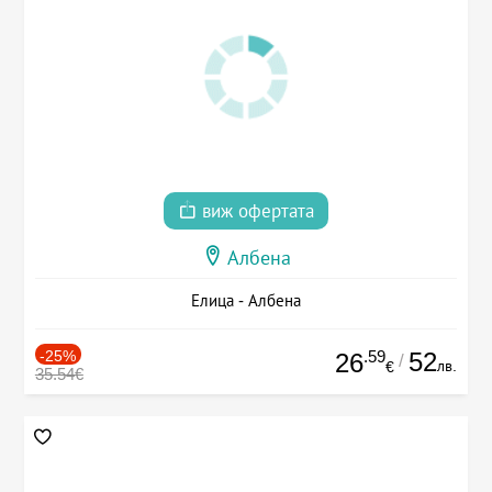
виж офертата
Албена
Елица - Албена
-25%
.59
52
26
/
лв.
€
35.54€