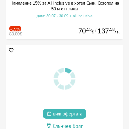
Намаление 15% за All Inclusive в хотел Съни, Созопол на
50 м от плажа
Дата: 30.07 - 30.09 + all inclusive
-15%
.55
.98
70
137
/
€
лв.
83.00€
виж офертата
Слънчев Бряг