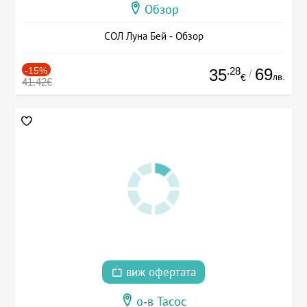
Обзор
СОЛ Луна Бей - Обзор
-15%
.28
69
35
/
лв.
€
41.42€
виж офертата
о-в Тасос