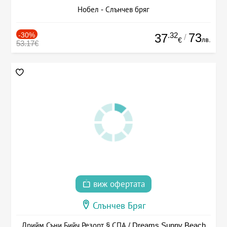
Нобел - Слънчев бряг
-30%
.32
73
37
/
лв.
€
53.17€
виж офертата
Слънчев Бряг
Дрийм Съни Бийч Резорт § СПА / Dreams Sunny Beach