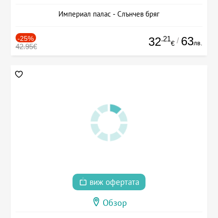
Империал палас - Слънчев бряг
-25%
.21
63
32
/
лв.
€
42.95€
виж офертата
Обзор