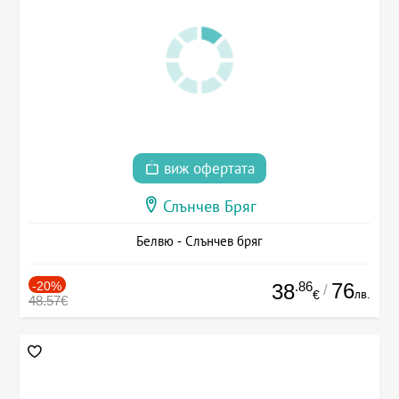
виж офертата
Слънчев Бряг
Белвю - Слънчев бряг
-20%
.86
76
38
/
лв.
€
48.57€