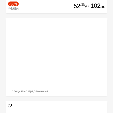
-30%
.15
102
52
/
лв.
€
74.65€
специално предложение