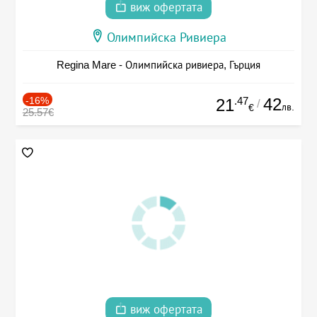
виж офертата
Олимпийска Ривиера
Regina Mare - Олимпийска ривиера, Гърция
-16%
.47
42
21
/
лв.
€
25.57€
виж офертата