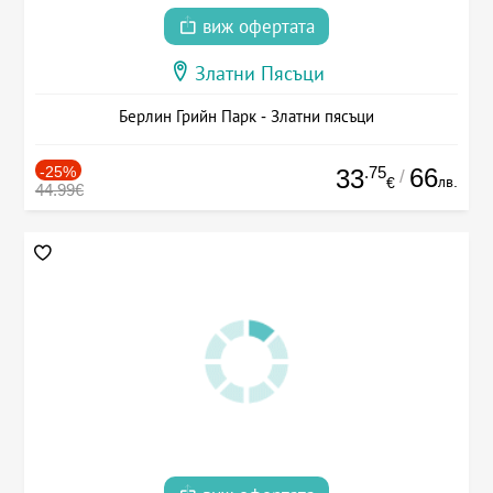
виж офертата
Златни Пясъци
Берлин Грийн Парк - Златни пясъци
-25%
.75
66
33
/
лв.
€
44.99€