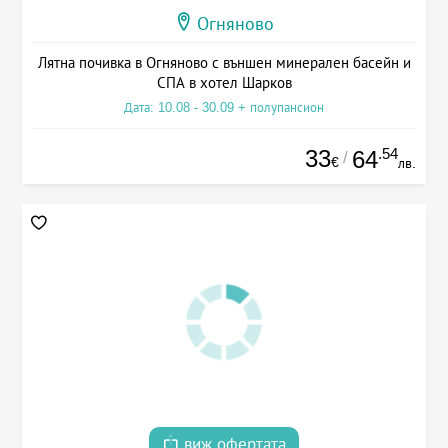
Огняново
Лятна почивка в Огняново с външен минерален басейн и
СПА в хотел Шарков
Дата: 10.08 - 30.09 + полупансион
33
.54
64
/
€
лв.
виж офертата