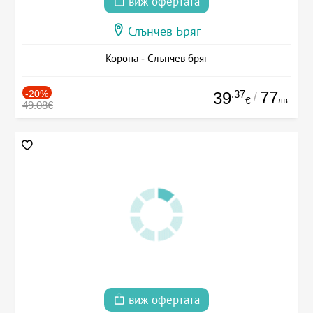
виж офертата
Слънчев Бряг
Корона - Слънчев бряг
-20%
.37
77
39
/
лв.
€
49.08€
виж офертата