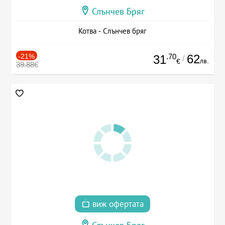
Слънчев Бряг
Котва - Слънчев бряг
-21%
.70
62
31
/
лв.
€
39.88€
виж офертата