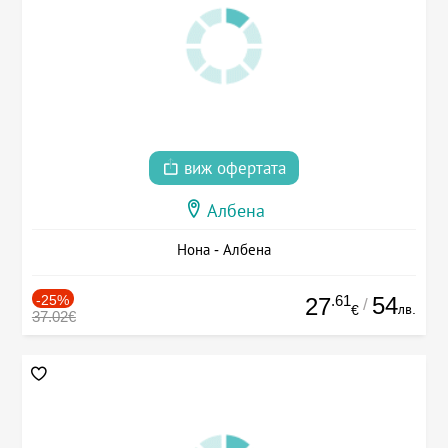
виж офертата
Албена
Нона - Албена
-25%
.61
54
27
/
лв.
€
37.02€