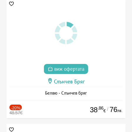
виж офертата
Слънчев Бряг
Белвю - Слънчев бряг
-20%
.86
76
38
/
лв.
€
48.57€