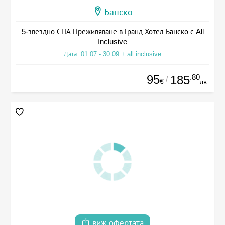
Банско
5-звездно СПА Преживяване в Гранд Хотел Банско с All
Inclusive
Дата: 01.07 - 30.09 + all inclusive
95
.80
185
/
€
лв.
виж офертата