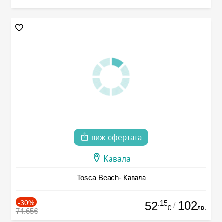
виж офертата
Кавала
Tosca Beach- Кавала
-30%
.15
102
52
/
лв.
€
74.65€