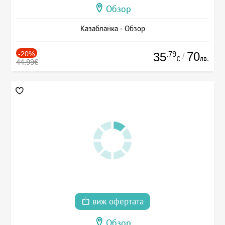
Обзор
Казабланка - Обзор
-20%
.79
70
35
/
лв.
€
44.99€
виж офертата
Обзор