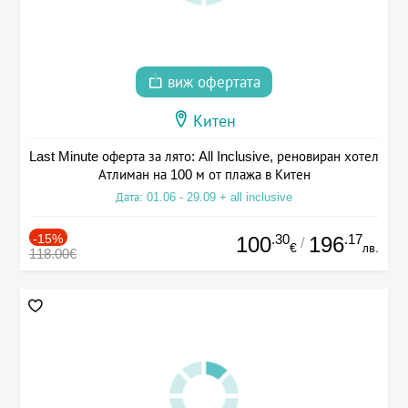
виж офертата
Китен
Last Minute оферта за лято: All Inclusive, реновиран хотел
Атлиман на 100 м от плажа в Китен
Дата: 01.06 - 29.09 + all inclusive
-15%
.30
.17
100
196
/
€
лв.
118.00€