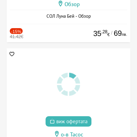
Обзор
СОЛ Луна Бей - Обзор
-15%
.28
69
35
/
лв.
€
41.42€
виж офертата
о-в Тасос