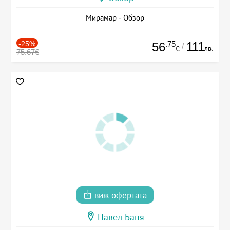
Мирамар - Обзор
-25%
.75
111
56
/
лв.
€
75.67€
виж офертата
Павел Баня