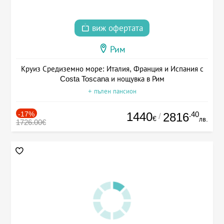
виж офертата
Рим
Круиз Средиземно море: Италия, Франция и Испания с
Costa Toscana и нощувка в Рим
+ пълен пансион
-17%
1440
.40
2816
/
€
лв.
1726.00€