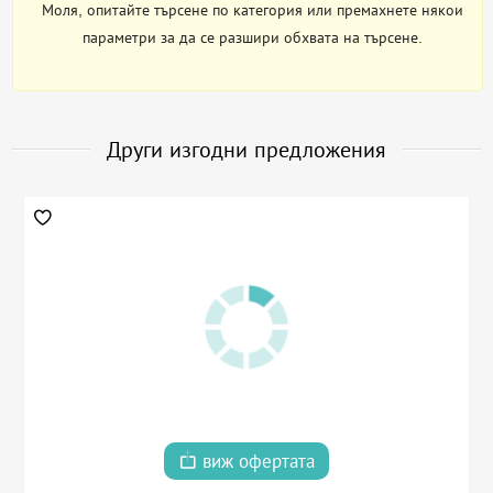
Моля, опитайте търсене по категория или премахнете някои
параметри за да се разшири обхвата на търсене.
Други изгодни предложения
виж офертата