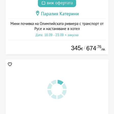
виж офертата
Паралия Катерини
Мини почивка на Олимпийската ривиера с транспорт от
Русе и настаняване в хотел
Дата: 18.09 - 23.09 + закуска
345
.76
674
/
€
лв.