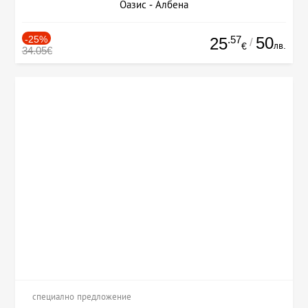
Оазис - Албена
-25%
.57
50
25
/
лв.
€
34.05€
специално предложение