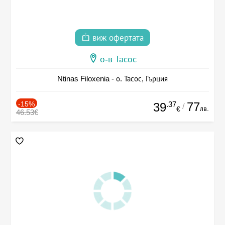
виж офертата
о-в Тасос
Ntinas Filoxenia - о. Тасос, Гърция
-15%
.37
77
39
/
лв.
€
46.53€