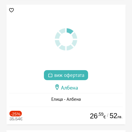
виж офертата
Албена
Елица - Албена
-25%
.59
52
26
/
лв.
€
35.54€