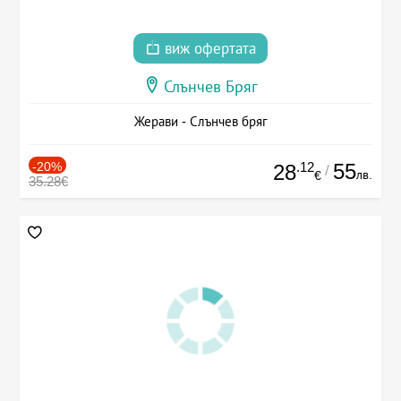
виж офертата
Слънчев Бряг
Жерави - Слънчев бряг
-20%
.12
55
28
/
лв.
€
35.28€