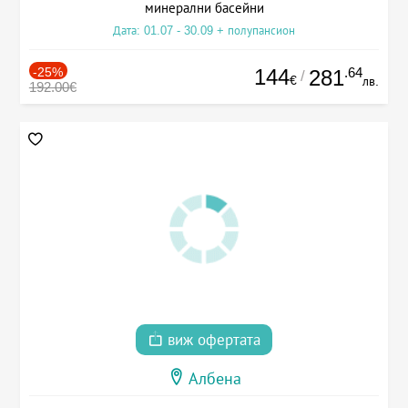
минерални басейни
Дата: 01.07 - 30.09 + полупансион
-25%
144
.64
281
/
€
лв.
192.00€
виж офертата
Албена