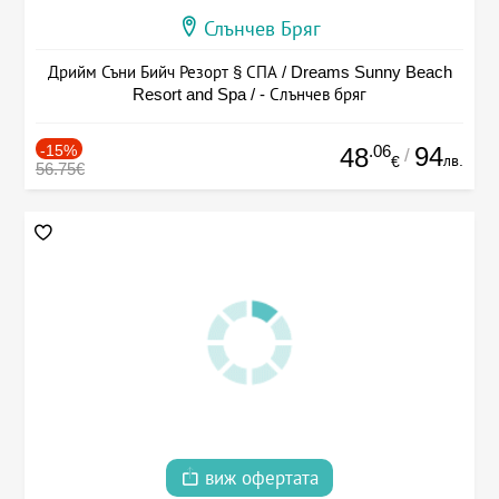
Слънчев Бряг
Дрийм Съни Бийч Резорт § СПА / Dreams Sunny Beach
Resort and Spa / - Слънчев бряг
-15%
.06
94
48
/
лв.
€
56.75€
виж офертата