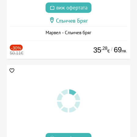
виж офертата
Слънчев Бряг
Марвел - Слънчев бряг
-30%
.28
69
35
/
лв.
€
50.11€