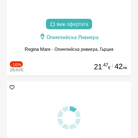
виж офертата
Олимпийска Ривиера
Regina Mare - Олимпийска ривиера, Гърция
-16%
.47
42
21
/
лв.
€
25.57€