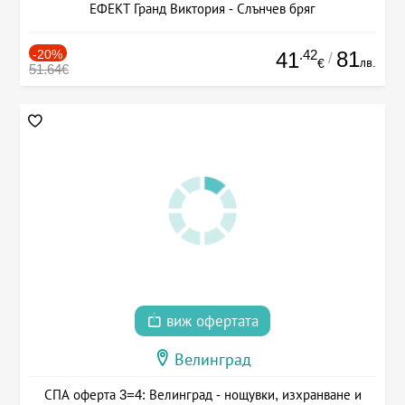
ЕФЕКТ Гранд Виктория - Слънчев бряг
-20%
.42
81
41
/
лв.
€
51.64€
виж офертата
Велинград
СПА оферта 3=4: Велинград - нощувки, изхранване и