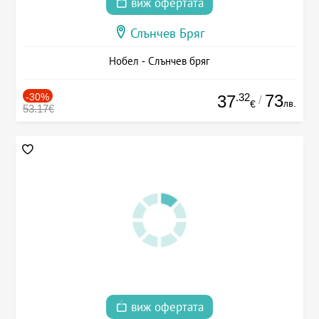
виж офертата
Слънчев Бряг
Нобел - Слънчев бряг
-30%
.32
73
37
/
лв.
€
53.17€
виж офертата