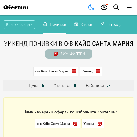
Ofertini
Почивки
Стоки
В града
Всички оферти
УИКЕНД ПОЧИВКИ В
О-В КАЙО САНТА МАРИЯ
ВИЖ ФИЛТРИ
о-в Кайо Санта Мария
Уикенд
Цена
Отстъпка
Най-нови
Няма намерени оферти по избраните критерии:
о-в Кайо Санта Мария
Уикенд