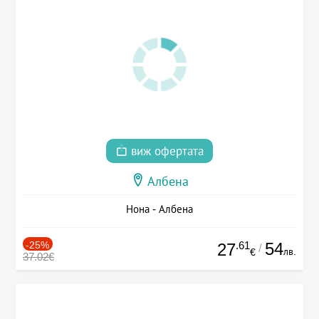
виж офертата
Албена
Нона - Албена
-25%
.61
54
27
/
лв.
€
37.02€