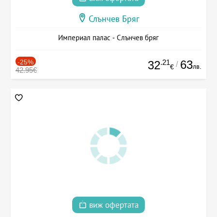
Слънчев Бряг
Империал палас - Слънчев бряг
-25%
.21
63
32
/
лв.
€
42.95€
виж офертата