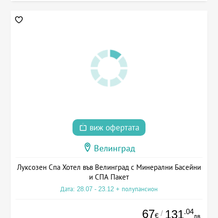
виж офертата
Велинград
Луксозен Спа Хотел във Велинград с Минерални Басейни
и СПА Пакет
Дата: 28.07 - 23.12 + полупансион
67
.04
131
/
€
лв.