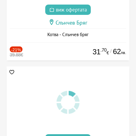
виж офертата
Слънчев Бряг
Котва - Слънчев бряг
-21%
.70
62
31
/
лв.
€
39.88€