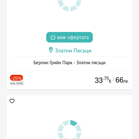
виж офертата
Златни Пясъци
Берлин Грийн Парк - Златни пясъци
-25%
.75
66
33
/
лв.
€
44.99€