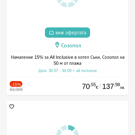
виж офертата
Созопол
Намаление 15% за All Inclusive в хотел Съни, Созопол на
50 м от плажа
Дата: 30.07 - 30.09 + all inclusive
-15%
.55
.98
70
137
/
€
лв.
83.00€