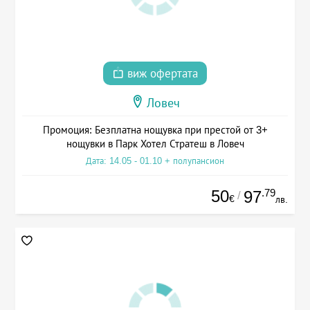
виж офертата
Ловеч
Промоция: Безплатна нощувка при престой от 3+
нощувки в Парк Хотел Стратеш в Ловеч
Дата: 14.05 - 01.10 + полупансион
50
.79
97
/
€
лв.