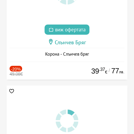
виж офертата
Слънчев Бряг
Корона - Слънчев бряг
-20%
.37
77
39
/
лв.
€
49.08€