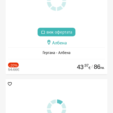
виж офертата
Албена
Гергана - Албена
-20%
.97
86
43
/
лв.
€
54.66€