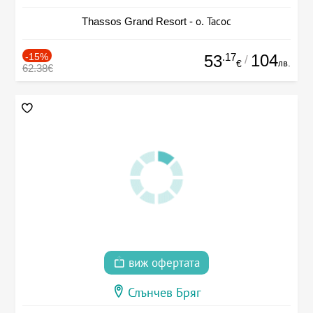
Thassos Grand Resort - о. Тасос
-15%
.17
104
53
/
лв.
€
62.38€
виж офертата
Слънчев Бряг